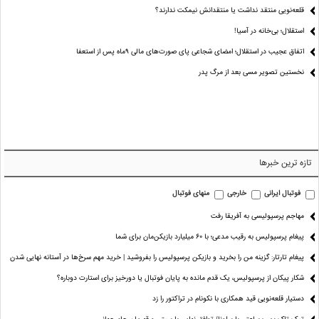
قلعه‌نویی منتقد نداشت یا منتقدانش نیمکت ندارند؟
استقلال؛ بی‌خانه در آسیا!
اتفاق عجیب در استقلال؛ امضای شجاعی پای صورت‌های مالی ٩ماه پس از استعفا
نخستین تصویر مسی بعد از مرگ پدر
تازه ترین خبرها
فوتبال ایرانی
خارجی
منهای فوتبال
مهاجم پرسپولیسی به آفریقا رفت
پیغام پرسپولیس به رقیب مدعی؛ با ۶۰ میلیارد بازیکن‌مان برای شما
پیغام تارتار: گزینه من را بخرید و بازیکن پرسپولیس را بفروشید | خرید مهم سرخ‌ها در آستانه نهایی شدن
شکار پیکان از پرسپولیس، یک قدم مانده به پایان فوتبال یا دورخیز برای استارت دوباره؟
دستیار قلعه‌نویی قید همکاری با نکونام در تراکتور را زد