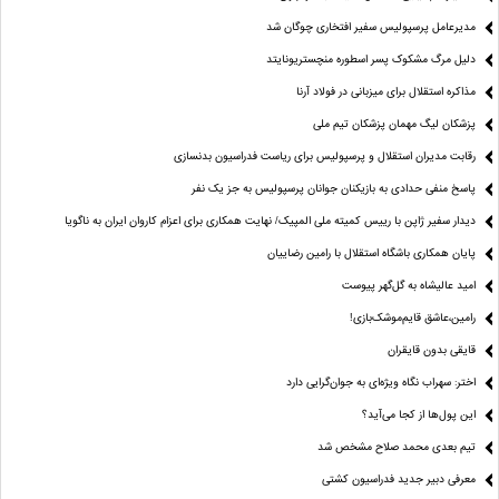
مدیرعامل پرسپولیس سفیر افتخاری چوگان شد
دلیل مرگ مشکوک پسر اسطوره منچستریونایتد
مذاکره استقلال برای میزبانی در فولاد آرنا
پزشکان لیگ مهمان پزشکان تیم ملی
رقابت مدیران استقلال و پرسپولیس برای ریاست فدراسیون بدنسازی
پاسخ منفی حدادی به بازیکنان جوانان پرسپولیس به جز یک نفر
دیدار سفیر ژاپن با رییس کمیته ملی المپیک/ نهایت همکاری برای اعزام کاروان ایران به ناگویا
پایان همکاری باشگاه استقلال با رامین رضاییان
امید عالیشاه به گل‌گهر پیوست
رامین،عاشق قایم‌موشک‌بازی!
قایقی بدون قایقران
اختر: سهراب نگاه ویژه‌ای به جوان‌گرایی دارد
این پول‌ها از کجا می‌آید؟
تیم بعدی محمد صلاح مشخص شد
معرفی دبیر جدید فدراسیون کشتی