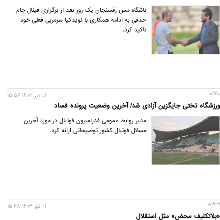
باشگاه مس رفسنجان یک روز بعد از برگزاری فینال جام
حذفی به ادامه همکاری با نویدکیا سرمربی فعلی خود
تاکید کرد.
101910
01 تير 1403 15:56
ورزشگاه تختی جایگزین آزادی شد/ آخرین وضعیت پرونده فساد
مدیر روابط عمومی فدراسیون فوتبال در مورد آخرین
مسائل فوتبال کشور توضیحاتی ارائه کرد.
101909
01 تير 1403 15:48
«بلاتکلیف محض» مثل استقلال