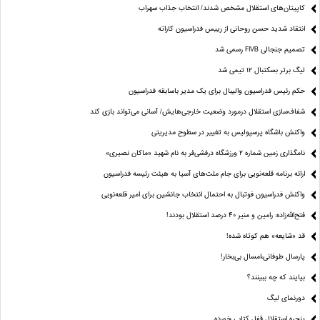
کاپیتان‌های استقلال مشخص شدند/ انتخاب جذاب سهراب
انتقاد شدید حسن روحانی از رییس فدراسیون کاراته
تصمیم جنجالی FIVB رسمی شد
لیگ برتر بسکتبال ۱۲ تیمی شد
حکم رئیس فدراسیون والیبال برای یک مدیر باسابقه فدراسیون
شفاف‌سازی استقلال درمورد وضعیت خارجی‌هایش/ آسانی می‌تواند بازی کند
واکنش باشگاه پرسپولیس به تغییر در سطوح مدیریتی
نامگذاری زمین شماره ۲ ورزشگاه درفشی‌فر به نام شهید «ماکان نصیری»
ارائه برنامه‌ قلعه‌نویی برای جام ملت‌های آسیا به هیئت رئیسه فدراسیون
واکنش فدراسیون فوتبال به احتمال انتخاب جانشین برای امیر قلعه‌نویی
فتح‌الله‌زاده: رامین و منیر 40 درصد استقلال بودند!
قد «شایعه» هم کوتاه شده!
پارسال طوفانی،امسال بی‌بخار!
بیایند که چه ببینند؟
دورنمای لیگ
پنجره‌ استقلال قفل کتابی خورده