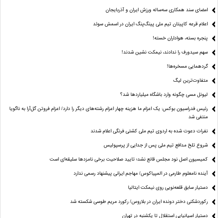
امضای سند همکاری سه‌ساله ورزش ایران و آذربایجان
اعلام قرعه کاپیتان تیم ملی پینگ‌پنگ ایران در اسمش سوئد
پنجره بسته، هواداران خسته!
سهم سیدورف را ندادند، نیمکت نشین شدند!
گردهمایی مسخره‌ها!
متفاوت‌ترین لیگ
لیونل مسی چگونه وارد باشگاه میلیاردها شد؟
رئیس فدراسیون بوکس: یک اعزام ما هزینه چهار اعزام رشته‌های دیگر را دارد/ اعزام فروتن گل‌آرا به ناگویا
منتفی شد
نفرات دعوت شده به اردوی تیم ملی کشتی فرنگی اعلام شدند
شروع تلخ مدافع تیم ملی پس از جدایی از پرسپولیس
کمیسیون اصل نود مجلس قانع نشد؛ تایید صلاحیت برخی نامزدها سلیقه‌ای است
آینده نامعلوم طارمی در المپیاکوس/ مهاجم ایرانی پیشنهاد رسمی ندارد
دستیار سابق قلعه‌نویی روی نیمکت ایتالیا
رکوردشکنی دختر دونده ایران در بلاروس/ رکورد مریم طوسی شکسته شد
دستیار اسپانیایی استقلال تا یکشنبه در تهران