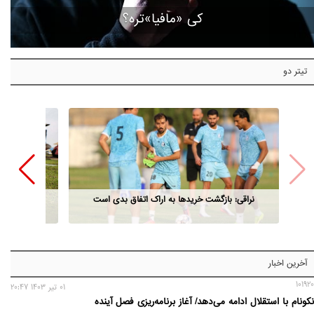
کی «مافیا»تره؟
تیتر دو
نراقی: بازگشت خریدها به اراک اتفاق بدی است
آخرین اخبار
101920
01 تير 1403 20:47
نکونام با استقلال ادامه می‌دهد/ آغاز برنامه‌ریزی فصل آینده