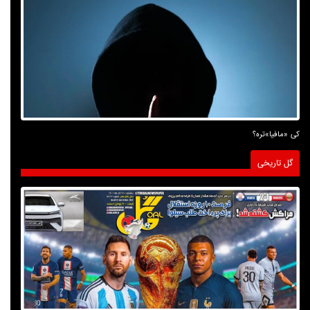
کی «مافیا»تره؟
گل تاریخی