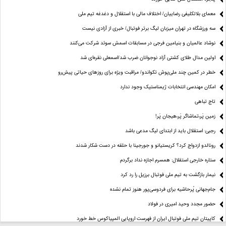
معمای بلاتکلیفی رضاییان/ اختلاف مالی با استقلال و دغدغه تیم ملی
سه ورزشگاه در تهران میزبان لیگ برتر فوتبال/ خبری از آزادی نیست
نوشاد عالمیان و بنیامین فرجی در مسابقات اسمش سوئد شرکت می‌کنند
اولین مدال طلای کشتی آزاد نوجوانان ضرب شد/اسمعلی نقره‌ای شد
خطر در کمین چند ملی‌پوش تکواندو/ مراقبت ویژه برای روزهای حیاتی پیش‌رو
امکان مهندسی انتخابات ژیمناستیک وجود ندارد
تاج تباهی
زمین پَر،تماشاگر پَر،هیجان پَر!
رجبی: استقلال باید از ابتدای لیگ مدعی باشد
رونالدو ازدواج کرد؟ کریستیانو و جورجینا با حلقه در دست شکار شدند
ستاره خارجی استقلال: همسرم اجازه نداد برگردم
نیمار بازگشت به تیم ملی فوتبال برزیل را رد کرد
جام‌جهانی پُرحاشیه برای فردوسی‌پور هنوز تمام نشده
حضور مجدد وحید امیری در فولاد
کاپیتان تیم ملی فوتبال ایران از فهرست اروپایی المپیاکوس خط خورد