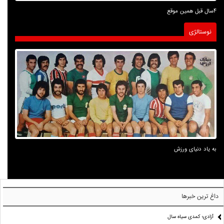
4سال قبل همین موقع
نوستالژی
به یاد دنیای ورزش
داغ ترین خبرها
آزادی؛ کمدی سیاه سال