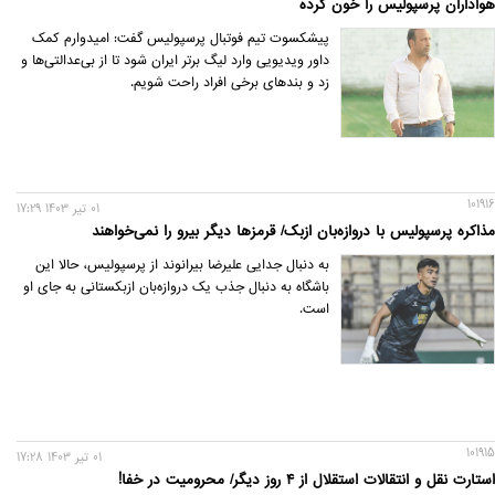
هواداران پرسپولیس را خون کرده
پیشکسوت تیم فوتبال پرسپولیس گفت: امیدوارم کمک
داور ویدیویی وارد لیگ برتر ایران شود تا از بی‌عدالتی‌ها و
زد و بندهای برخی افراد راحت شویم.
101916
01 تير 1403 17:29
مذاکره پرسپولیس با دروازه‌بان ازبک/ قرمزها دیگر بیرو را نمی‌خواهند
به دنبال جدایی علیرضا بیرانوند از پرسپولیس، حالا این
باشگاه به دنبال جذب یک دروازه‌بان ازبکستانی به جای او
است.
101915
01 تير 1403 17:28
استارت نقل و انتقالات استقلال از ۴ روز دیگر/ محرومیت در خفا!