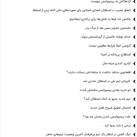
اژدهاکش به پرسپولیس پیوست
اتفاق عجیب در استقلال؛ امضای شجاعی پای صورت‌های مالی ٩ماه پس از استعفا
واکنش تند فیفا به تلاش‌ها برای برکناری اینفانتینو
نخستین تصویر مسی بعد از مرگ پدر
حذف نوشاد عالمیان از گرنداسمش سوئد
گروسی: اصلاً شرایط مطلوبی نیست
استقلال؛ بی‌خانه در آسیا!
آزادی؛ کمدی سیاه سال
قلعه‌نویی منتقد نداشت یا منتقدانش نیمکت ندارند؟
کاپیتان تیم ملی در استقلال ماندنی شد
دو خرید بعدی پرسپولیس مشخص شدند
تیم جدید جنپو به کمک استقلال آمد؟
احتمال تعویق شروع فصل جدید
علت پرسپولیسی شدن رحمان چه بود؟
برخی را باید رسوا کرد …
لیگ کشتی در انتظار یک تیم پرطرفدار؛ آخرین وضعیت تیم‌های حاضر