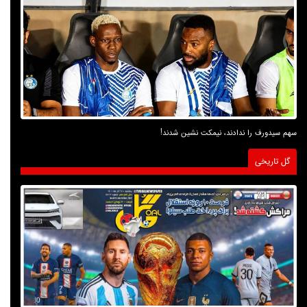
سهم سیدورف را ندادند، نیمکت نشین شدند!
گل تاریخی