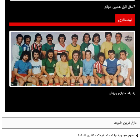
4سال قبل همین موقع
نوستالژی
به یاد دنیای ورزش
داغ ترین خبرها
سهم سیدورف را ندادند، نیمکت نشین شدند!