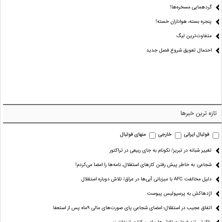
گردهمایی مسخره‌ها!
پنجره بسته، هواداران خسته!
متفاوت‌ترین لیگ
احتمال تعویق شروع فصل جدید
تازه ترین خبرها
فوتبال ایرانی
خارجی
منهای فوتبال
تغییر شبانه در تبریز/ نکونام به جای ربیعی در تراکتور
شجاعی: به خاطر پیش رفتن کارهای استقلال، نامه‌ها را امضا می‌کردم!
دلیل مخالفت AFC با میزبانی آبی‌ها در عراق/ تلاش دوباره استقلال
اژدهاکش به پرسپولیس پیوست
اتفاق عجیب در استقلال؛ امضای شجاعی پای صورت‌های مالی ٩ماه پس از استعفا