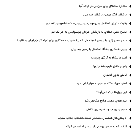
مذاکره استقلال برای میزبانی در فولاد آرنا
پزشکان لیگ مهمان پزشکان تیم ملی
رقابت مدیران استقلال و پرسپولیس برای ریاست فدراسیون بدنسازی
پاسخ منفی حدادی به بازیکنان جوانان پرسپولیس به جز یک نفر
دیدار سفیر ژاپن با رییس کمیته ملی المپیک/ نهایت همکاری برای اعزام کاروان ایران به ناگویا
پایان همکاری باشگاه استقلال با رامین رضاییان
امید عالیشاه به گل‌گهر پیوست
رامین،عاشق قایم‌موشک‌بازی!
قایقی بدون قایقران
اختر: سهراب نگاه ویژه‌ای به جوان‌گرایی دارد
این پول‌ها از کجا می‌آید؟
تیم بعدی محمد صلاح مشخص شد
معرفی دبیر جدید فدراسیون کشتی
کاپیتان‌های استقلال مشخص شدند/ انتخاب جذاب سهراب
انتقاد شدید حسن روحانی از رییس فدراسیون کاراته