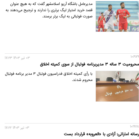
مدیرعامل باشگاه آریو اسلامشهر گفت که به هیچ عنوان
قصد خرید امتیاز لیگ برتری را ندارند و ترجیح می‌دهند به
صورت فوتبالی به لیگ برتر برسند.
101979
03 تير 1403 17:23
محرومیت ۳ ساله ۳ مدیربرنامه فوتبال از سوی کمیته اخلاق
با رأی کمیته اخلاق فدراسیون فوتبال ۳ مدیر برنامه فوتبال
محروم شدند.
101978
03 تير 1403 17:22
رسانه اماراتی: آزادی با «العروبه» قرارداد بست