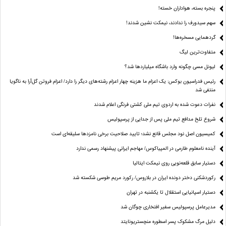
پنجره بسته، هواداران خسته!
سهم سیدورف را ندادند، نیمکت نشین شدند!
گردهمایی مسخره‌ها!
متفاوت‌ترین لیگ
لیونل مسی چگونه وارد باشگاه میلیاردها شد؟
رئیس فدراسیون بوکس: یک اعزام ما هزینه چهار اعزام رشته‌های دیگر را دارد/ اعزام فروتن گل‌آرا به ناگویا
منتفی شد
نفرات دعوت شده به اردوی تیم ملی کشتی فرنگی اعلام شدند
شروع تلخ مدافع تیم ملی پس از جدایی از پرسپولیس
کمیسیون اصل نود مجلس قانع نشد؛ تایید صلاحیت برخی نامزدها سلیقه‌ای است
آینده نامعلوم طارمی در المپیاکوس/ مهاجم ایرانی پیشنهاد رسمی ندارد
دستیار سابق قلعه‌نویی روی نیمکت ایتالیا
رکوردشکنی دختر دونده ایران در بلاروس/ رکورد مریم طوسی شکسته شد
دستیار اسپانیایی استقلال تا یکشنبه در تهران
مدیرعامل پرسپولیس سفیر افتخاری چوگان شد
دلیل مرگ مشکوک پسر اسطوره منچستریونایتد