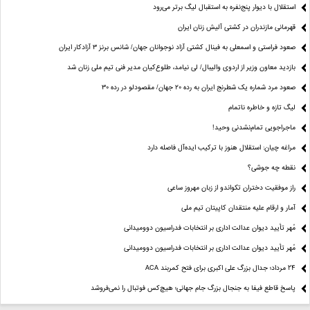
استقلال با دیوار پنج‌نفره به استقبال لیگ برتر می‌رود
قهرمانی مازندران در کشتی آلیش زنان ایران
صعود فراستی و اسمعلی به فینال کشتی آزاد نوجوانان جهان/ شانس برنز ۳ آزادکار ایران
بازدید معاون وزیر از اردوی والیبال/ لی نیامد، طلوع‌کیان مدیر فنی تیم ملی زنان شد
صعود مرد شماره یک شطرنج ایران به رده ۲۰ جهان/ مقصودلو در رده ۳۰
لیگ تازه و خاطره ناتمام
ماجراجویی تمام‌نشدنی وحید!
مراغه چیان: استقلال هنوز با ترکیب ایده‌آل فاصله دارد
نقطه چه جوشی؟
راز موفقیت دختران تکواندو از زبان مهروز ساعی
آمار و ارقام علیه منتقدان کاپیتان تیم ملی
مُهر تأیید دیوان عدالت اداری بر انتخابات فدراسیون دوومیدانی
مُهر تأیید دیوان عدالت اداری بر انتخابات فدراسیون دوومیدانی
24 مرداد؛ جدال بزرگ علی‌ اکبری برای فتح کمربند ACA
پاسخ قاطع فیفا به جنجال بزرگ جام جهانی؛ هیچ‌کس فوتبال را نمی‌فروشد
علوی: تاج از نامه ممبینی به AFC اطلاع نداشت/ مقصران معرفی می‌شوند