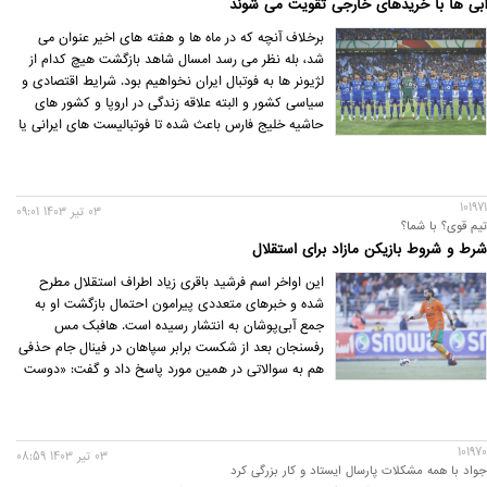
آبی ها با خریدهای خارجی تقویت می شوند
برخلاف آنچه که در ماه ها و هفته های اخیر عنوان می
شد، بله نظر می رسد امسال شاهد بازگشت هیچ کدام از
لژیونر ها به فوتبال ایران نخواهیم بود. شرایط اقتصادی و
سیاسی کشور و البته علاقه زندگی در اروپا و کشور های
حاشیه خلیج فارس باعث شده تا فوتبالیست های ایرانی یا
خانواده آنها تمایلی برای بازگشت نداشته باشند. از طرف
دیگر قیمت این روزهای دلار و یورو هم مزید بر علت شده
تا دیگر پیشنهاد های چند ده میلیاردی باشگاه ها نیز
101971
وسوسه کننده نباشد.
03 تير 1403 09:01
تیم قوی؟ با شما؟
شرط و شروط بازیکن مازاد برای استقلال
این اواخر اسم فرشید باقری زیاد اطراف استقلال مطرح
شده و خبرهای متعددی پیرامون احتمال بازگشت او به
جمع آبی‌پوشان به انتشار رسیده است. هافبک مس
رفسنجان بعد از شکست برابر سپاهان در فینال جام حذفی
هم به سوالاتی در همین مورد پاسخ داد و گفت: «دوست
دارم به استقلال برگردم اما نه با هر شرایطی.
101970
03 تير 1403 08:59
جواد با همه مشکلات پارسال ایستاد و کار بزرگی کرد