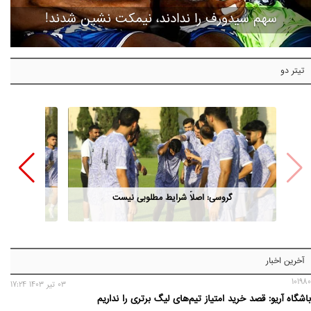
سهم سیدورف را ندادند، نیمکت نشین شدند!
تیتر دو
گروسی: اصلاً شرایط مطلوبی نیست
آخرین اخبار
101980
03 تير 1403 17:24
باشگاه آریو: قصد خرید امتیاز تیم‌های لیگ برتری را نداریم