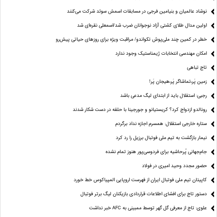
نوشاد عالمیان و بنیامین فرجی در مسابقات اسمش سوئد شرکت می‌کنند
اولین مدال طلای کشتی آزاد نوجوانان ضرب شد/اسمعلی نقره‌ای شد
خطر در کمین چند ملی‌پوش تکواندو/ مراقبت ویژه برای روزهای حیاتی پیش‌رو
امکان مهندسی انتخابات ژیمناستیک وجود ندارد
تاج تباهی
زمین پَر،تماشاگر پَر،هیجان پَر!
رجبی: استقلال باید از ابتدای لیگ مدعی باشد
رونالدو ازدواج کرد؟ کریستیانو و جورجینا با حلقه در دست شکار شدند
ستاره خارجی استقلال: همسرم اجازه نداد برگردم
نیمار بازگشت به تیم ملی فوتبال برزیل را رد کرد
جام‌جهانی پُرحاشیه برای فردوسی‌پور هنوز تمام نشده
حضور مجدد وحید امیری در فولاد
کاپیتان تیم ملی فوتبال ایران از فهرست اروپایی المپیاکوس خط خورد
دستور تاج برای افشای اطلاعات قراردادی بازیکنان لیگ برتر فوتبال
علوی: تاج از معرفی گل گهر توسط ممبینی به AFC خبر نداشت