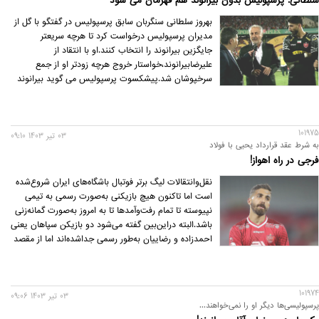
سلطانی: پرسپولیس بدون بیرانوند هم قهرمان می شود
بهروز سلطانی سنگربان سابق پرسپولیس در گفتگو با گل از
مدیران پرسپولیس درخواست کرد تا هرچه سریعتر
جایگزین بیرانوند را انتخاب کنند.او با انتقاد از
علیرضابیرانوند،خواستار خروج هرچه زودتر او از جمع
سرخپوشان شد.پیشکسوت پرسپولیس می گوید بیرانوند
در هیچ تیمی به غیر از این تیم موفق نخواهد شد.
101975
03 تير 1403 09:10
به شرط عقد قرارداد یحیی با فولاد
فرجی در راه اهواز!
نقل‌وانتقالات لیگ برتر فوتبال باشگاه‌های ایران شروع‌شده
است اما تاکنون هیچ بازیکنی به‌صورت رسمی به تیمی
نپیوسته تا تمام رفت‌وآمدها تا به امروز به‌صورت گمانه‌زنی
باشد.البته دراین‌بین گفته می‌شود دو بازیکن سپاهان یعنی
احمدزاده و رضاییان به‌طور رسمی جداشده‌اند اما از مقصد
آینده این دو بازیکن خبری نیست. حتی بازیکنانی که
قراردادشان با تیم‌هایشان تمام‌شده هنوز تمدید نکرده‌اند تا
به‌قول‌معروف هم چیز در حد حدس و گمان باشد.
101974
03 تير 1403 09:06
پرسپولیسی‌ها دیگر او را نمی‌خواهند...