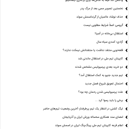
واکنش تند فیفا به تلاش‌ها برای برکناری اینفانتینو
نخستین تصویر مسی بعد از مرگ پدر
حذف نوشاد عالمیان از گرنداسمش سوئد
گروسی: اصلاً شرایط مطلوبی نیست
استقلال؛ بی‌خانه در آسیا!
آزادی؛ کمدی سیاه سال
قلعه‌نویی منتقد نداشت یا منتقدانش نیمکت ندارند؟
کاپیتان تیم ملی در استقلال ماندنی شد
دو خرید بعدی پرسپولیس مشخص شدند
تیم جدید جنپو به کمک استقلال آمد؟
احتمال تعویق شروع فصل جدید
علت پرسپولیسی شدن رحمان چه بود؟
برخی را باید رسوا کرد …
لیگ کشتی در انتظار یک تیم پرطرفدار؛ آخرین وضعیت تیم‌های حاضر
امضای سند همکاری سه‌ساله ورزش ایران و آذربایجان
اعلام قرعه کاپیتان تیم ملی پینگ‌پنگ ایران در اسمش سوئد