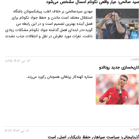
سید صالحی: عیار واقعی نکونام امسال مشخص می‌شود
مهدی سیدصالحی بر خلاف اغلب پیشکسوتان باشگاه
استقلال معتقد است ماندن و حفظ جواد نکونام برای
فصل آینده بهترین تصمیم است و در این رابطه می
گوید:«در ابتدای فصل گذشته جواد نکونام مشکلات زیادی
داشت. نفرات مورد نظرش در نقل و انتقالات جذب نشدند
و حتی مجبور شد تا بازیکنان مازاد را برگرداند.
101969
03 تير 1403 01:35
تاریخسازی جدید رونالدو
ستاره کهنه‌کار پرتغالی همچنان رکورد می‌زند.
101959
02 تير 1403 16:27
آذربایجانی: سیاست سپاهان حفظ بازیکنان اصلی است