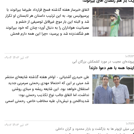
یک بار هم رمضان آقای بیرانوند!
اتفاق خبرساز هفته گذشته فسخ قرارداد علیرضا بیرانوند با
پرسپولیس بود. به این ترتیب داستان هر تابستان او تکرار
شد و البته این بار موج غیرقابل توصیفی از خشم و
عصبانیت هواداران را به دنبال آورد؛ چنان که خود بیرانوند
هم شگفت‌زده شد و پرسید: «چرا این همه دارم فحش
می‌خورم؟» همزمان باشگاه پرسپولیس هم موضوع را
پیگیری کرد، چرا که عقیده داشت فسخ بیرو قانونی نیست
و این بازیکن باید محروم شود.
101973
03 تير 1403 09:04
پرونده‌ای عجیب در مورد کشمکش بزرگان آبی
اینجا همه با هم دعوا دارند!
علی حیدری آشتیانی - اواخر هفته گذشته شایعه‌ای منتشر
شد مبنی بر این که احتمالا مهدی رحمتی سرمربی جدید
استقلال خواهد بود. این شایعه ریشه و مبنای روشنی
نداشت، اما اتفاق جالب نوع تکذیب رحمتی بود؛
شدیداللحن و نیش‌دار، علیه مخاطب خاص. رحمتی اسمی
از مخاطب خاص خود نبرد و صرفا به درج همین هشتگ
بسنده کرد، اما بسیاری گمانه‌زنی کردند که منظور او جواد
نکونام بوده است، مخصوصا که روابط آنها در گذشته
101972
چندان جالب توجه نبوده است.
03 تير 1403 09:02
بی میلی لژیونر ها به بازگشت و بازار محدود و گران داخلی