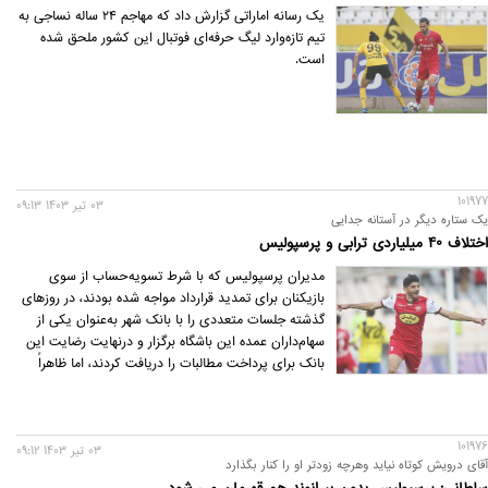
یک رسانه اماراتی گزارش داد که مهاجم ۲۴ ساله نساجی به
تیم تازه‌وارد لیگ حرفه‌ای فوتبال این کشور ملحق شده
است.
101977
03 تير 1403 09:13
یک ستاره دیگر در آستانه جدایی
اختلاف 40 میلیاردی ترابی و پرسپولیس
مدیران پرسپولیس که با شرط تسویه‌حساب از سوی
بازیکنان برای تمدید قرارداد مواجه شده بودند،‌ در روزهای
گذشته جلسات متعددی را با بانک شهر به‌عنوان یکی از
سهام‌داران عمده این باشگاه برگزار و درنهایت رضایت این
بانک برای پرداخت مطالبات را دریافت کردند، اما ظاهراً
بااین‌وجود کار تمدید قرارداد یکی، دو بازیکن بسیار
پیچیده شده است.
101976
03 تير 1403 09:12
آقای درویش کوتاه نیاید وهرچه زودتر او را کنار بگذارد