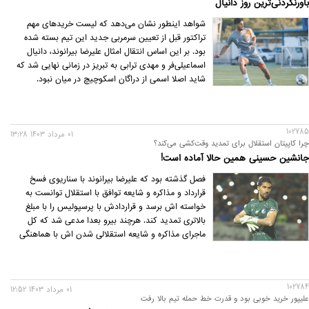
باورنکردنی‌ترین روز دانیال
شواهد اینطور نشان می‌دهد که لیست خریدهای مهم
تراکتور قبل از تعیین سرمربی جدید این تیم بسته شده
بود. بر این اساس انتقال امثال علیرضا بیرانوند، دانیال
اسماعیلی‌فر و مهدی ترابی به تبریز در زمانی نهایی شد که
شاید اصلا اسمی از دراگان اسکوچیچ در میان نبود.
102785
01 مرداد 1403 13:28
چرا کاپیتان استقلال برای تمدید وقت‌کشی می‌کند؟
جانشین حسینی همین حالا آماده است!
فصل گذشته بود که علیرضا بیرانوند با سناریوی فسخ
قرارداد و مذاکره و شایعه توافق با استقلال توانست به
خواسته اش برسد و قراردادش با پرسپولیس را با مبلغ
بالاتری تمدید کند. هرچند بیرو بعدا مدعی شد که کل
ماجرای مذاکره و شایعه استقلالی شدن اش با هماهنگی
کادرفنی و چند بازیکن با تجربه تیم بوده و اصلا قرار نبود
راهی تیم رقیب شود.
102784
01 مرداد 1403 12:52
علیپور خرید خوبی بود و قدرت خط حمله تیم بالا رفت