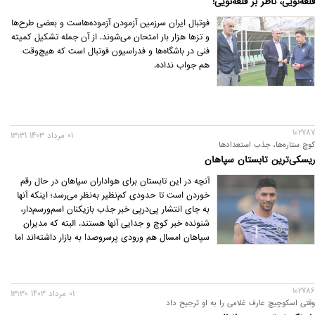
قلعه‌نویی، ناظر بر قلعه‌نویی!
فوتبال ایران سرزمین آزمودن آزموده‌هاست و بعضی طرح‌ها
و تزها هزار بار امتحان می‌شوند. از آن جمله تشکیل کمیته
فنی در باشگاه‌ها و فدراسیون فوتبال است که هیچ‌وقت
هم جواب نداده.
102787
01 مرداد 1403 13:31
کوچ ستاره‌ها، جذب استعدادها
ریسکی‌ترین تابستان سپاهان
آنچه در این تابستان برای هواداران سپاهان در حال رقم
خوردن است تا حدودی کم‌نظیر به‌نظر می‌رسد؛ اینکه آنها
به جای انتشار پی‌درپی خبر جذب بازیکنان اسم‌ورسم‌دار،
شنونده خبر کوچ و جدایی آنها هستند. البته که مدیران
سپاهان امسال هم ورودی پرسروصدا به بازار داشته‌اند اما
در عین حال بازیکنان مهمی از این تیم رفته‌اند که شاید
جای خالی‌شان به‌شدت حس شود و کار دست
طلایی‌پوشان بدهد.
102786
01 مرداد 1403 13:30
وقتی اسکوچیچ عارف غلامی را به او ترجیح داد