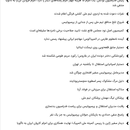
رئیس فدراسیون بوکس: یک اعزام ما هزینه چهار اعزام رشته‌های دیگر را دارد/ اعزام فروتن گل‌آرا به ناگویا
منتفی شد
نفرات دعوت شده به اردوی تیم ملی کشتی فرنگی اعلام شدند
شروع تلخ مدافع تیم ملی پس از جدایی از پرسپولیس
کمیسیون اصل نود مجلس قانع نشد؛ تایید صلاحیت برخی نامزدها سلیقه‌ای است
آینده نامعلوم طارمی در المپیاکوس/ مهاجم ایرانی پیشنهاد رسمی ندارد
دستیار سابق قلعه‌نویی روی نیمکت ایتالیا
رکوردشکنی دختر دونده ایران در بلاروس/ رکورد مریم طوسی شکسته شد
دستیار اسپانیایی استقلال تا یکشنبه در تهران
مدیرعامل پرسپولیس سفیر افتخاری چوگان شد
دلیل مرگ مشکوک پسر اسطوره منچستریونایتد
مذاکره استقلال برای میزبانی در فولاد آرنا
پزشکان لیگ مهمان پزشکان تیم ملی
رقابت مدیران استقلال و پرسپولیس برای ریاست فدراسیون بدنسازی
پاسخ منفی حدادی به بازیکنان جوانان پرسپولیس به جز یک نفر
دیدار سفیر ژاپن با رییس کمیته ملی المپیک/ نهایت همکاری برای اعزام کاروان ایران به ناگویا