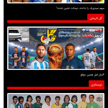
سهم سیدورف را ندادند، نیمکت نشین شدند!
گل تاریخی
4سال قبل همین موقع
نوستالژی