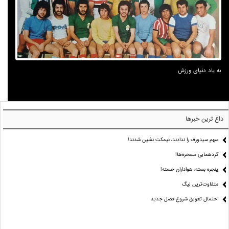
به یاد دنیای ورزش
داغ ترین خبرها
سهم سیدورف را ندادند، نیمکت نشین شدند!
گردهمایی مسخره‌ها!
پنجره بسته، هواداران خسته!
متفاوت‌ترین لیگ
احتمال تعویق شروع فصل جدید