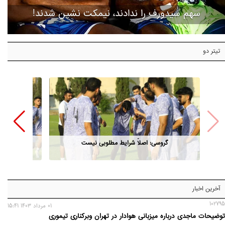
سهم سیدورف را ندادند، نیمکت نشین شدند!
تیتر دو
گروسی: اصلاً شرایط مطلوبی نیست
آخرین اخبار
102795
01 مرداد 1403 15:41
توضیحات ماجدی درباره میزبانی هوادار در تهران وبرکناری تیموری