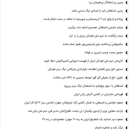
زمین پَر،تماشاگر پَر،هیجان پَر!
رجبی: استقلال باید از ابتدای لیگ مدعی باشد
رونالدو ازدواج کرد؟ کریستیانو و جورجینا با حلقه در دست شکار شدند
ستاره خارجی استقلال: همسرم اجازه نداد برگردم
نیمار بازگشت به تیم ملی فوتبال برزیل را رد کرد
جام‌جهانی پُرحاشیه برای فردوسی‌پور هنوز تمام نشده
حضور مجدد وحید امیری در فولاد
کاپیتان تیم ملی فوتبال ایران از فهرست اروپایی المپیاکوس خط خورد
دستور تاج برای افشای اطلاعات قراردادی بازیکنان لیگ برتر فوتبال
علوی: تاج از معرفی گل گهر توسط ممبینی به AFC خبر نداشت
استقلال با دیوار پنج‌نفره به استقبال لیگ برتر می‌رود
قهرمانی مازندران در کشتی آلیش زنان ایران
صعود فراستی و اسمعلی به فینال کشتی آزاد نوجوانان جهان/ شانس برنز ۳ آزادکار ایران
بازدید معاون وزیر از اردوی والیبال/ لی نیامد، طلوع‌کیان مدیر فنی تیم ملی زنان شد
صعود مرد شماره یک شطرنج ایران به رده ۲۰ جهان/ مقصودلو در رده ۳۰
لیگ تازه و خاطره ناتمام