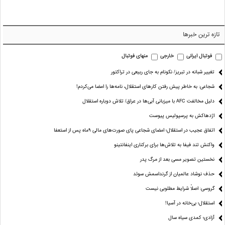
تازه ترین خبرها
فوتبال ایرانی
خارجی
منهای فوتبال
تغییر شبانه در تبریز/ نکونام به جای ربیعی در تراکتور
شجاعی: به خاطر پیش رفتن کارهای استقلال، نامه‌ها را امضا می‌کردم!
دلیل مخالفت AFC با میزبانی آبی‌ها در عراق/ تلاش دوباره استقلال
اژدهاکش به پرسپولیس پیوست
اتفاق عجیب در استقلال؛ امضای شجاعی پای صورت‌های مالی ٩ماه پس از استعفا
واکنش تند فیفا به تلاش‌ها برای برکناری اینفانتینو
نخستین تصویر مسی بعد از مرگ پدر
حذف نوشاد عالمیان از گرنداسمش سوئد
گروسی: اصلاً شرایط مطلوبی نیست
استقلال؛ بی‌خانه در آسیا!
آزادی؛ کمدی سیاه سال