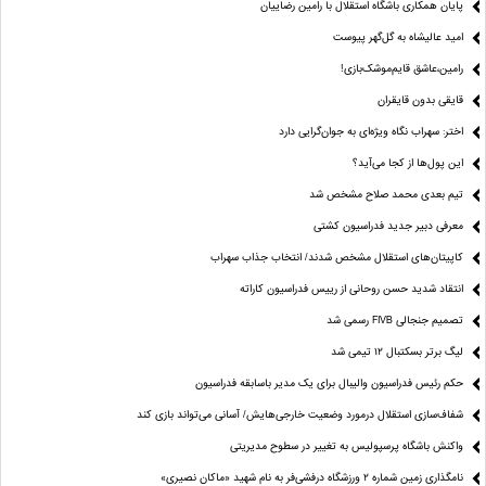
پایان همکاری باشگاه استقلال با رامین رضاییان
امید عالیشاه به گل‌گهر پیوست
رامین،عاشق قایم‌موشک‌بازی!
قایقی بدون قایقران
اختر: سهراب نگاه ویژه‌ای به جوان‌گرایی دارد
این پول‌ها از کجا می‌آید؟
تیم بعدی محمد صلاح مشخص شد
معرفی دبیر جدید فدراسیون کشتی
کاپیتان‌های استقلال مشخص شدند/ انتخاب جذاب سهراب
انتقاد شدید حسن روحانی از رییس فدراسیون کاراته
تصمیم جنجالی FIVB رسمی شد
لیگ برتر بسکتبال ۱۲ تیمی شد
حکم رئیس فدراسیون والیبال برای یک مدیر باسابقه فدراسیون
شفاف‌سازی استقلال درمورد وضعیت خارجی‌هایش/ آسانی می‌تواند بازی کند
واکنش باشگاه پرسپولیس به تغییر در سطوح مدیریتی
نامگذاری زمین شماره ۲ ورزشگاه درفشی‌فر به نام شهید «ماکان نصیری»