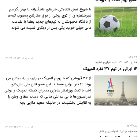
عشق بهتر است یا ثروت؟!
با شروع فصل نتقالاتی خبرهای غافلگیرانه یا بهتر بگوییم
غیرمنتظره‌ای از کوچ برخی از فوق ستارگان محبوب تیم‌ها
از باشگاه محبوبشان به تیم‌های جدید بعضاً با بضاعت
مالی خیلی خوب، یکی پس از دیگری شنیده می شوند
102789
01 مرداد 1403 13:34
فکری کنید که بقیه فراری نشوند
14 ایرانی در تیم 37 نفره المپیک
از ۳۷ قهرمانی که با پرچم المپیک در پاریس به میدان می
روند ۱۴ نفر ایرانی هستند. این هموطنان طی سال‌های
اخیر با تفکر ورزشکار سالاری مدیران کمیته المپیک و برخی
فدراسیون‌ها با بی عدالتی هایی که دیدند عطای وطن را
به لقایش بخشیدند در حالیکه سعید ملایی بچه
شابدالعظیم وقتی در المپیک توکیو اولین مدال جودو را
زیر پرچم مغولستان گرفت اشک ریخت.
102788
01 مرداد 1403 13:33
معجزه جدید فدراسیون تاج