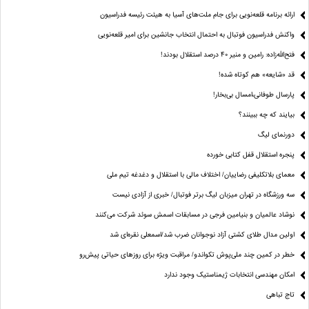
ارائه برنامه‌ قلعه‌نویی برای جام ملت‌های آسیا به هیئت رئیسه فدراسیون
واکنش فدراسیون فوتبال به احتمال انتخاب جانشین برای امیر قلعه‌نویی
فتح‌الله‌زاده: رامین و منیر 40 درصد استقلال بودند!
قد «شایعه» هم کوتاه شده!
پارسال طوفانی،امسال بی‌بخار!
بیایند که چه ببینند؟
دورنمای لیگ
پنجره‌ استقلال قفل کتابی خورده
معمای بلاتکلیفی رضاییان/ اختلاف مالی با استقلال و دغدغه تیم ملی
سه ورزشگاه در تهران میزبان لیگ برتر فوتبال/ خبری از آزادی نیست
نوشاد عالمیان و بنیامین فرجی در مسابقات اسمش سوئد شرکت می‌کنند
اولین مدال طلای کشتی آزاد نوجوانان ضرب شد/اسمعلی نقره‌ای شد
خطر در کمین چند ملی‌پوش تکواندو/ مراقبت ویژه برای روزهای حیاتی پیش‌رو
امکان مهندسی انتخابات ژیمناستیک وجود ندارد
تاج تباهی