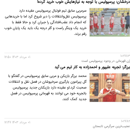
درخشان: پرسپولیس با توجه به نیازهایش خوب خرید کرده!
سرمربی سابق تیم فوتبال پرسپولیس عقیده دارد
پرسپولیس نقل‌وانتقالات را دیر شروع کرد اما با خریدهایی
که انجام داد عقب‌افتادگی را جبران کرد و حالا فقط با
خرید یک وینگر راست و گلر درجه یک باید یک پایان خوب
رقم بزند.
102783
01 مرداد 1403 12:50
ژن قهرمانی در وجود پرسپولیس است
برزگر: تجربه علیپور و احمدزاده به کار تیم می آید
محمد برزگر بازیکن و مربی سابق پرسپولیس در گفتگو با
گل پیرامون یارگیری سرخپوشان در فصل نقل و انتقالات
صحبت کرد.او عقیده دارد بازیکنان جدید پرسپولیس
باتجربه خود می توانند به قهرمانی پرسپولیس در فصل
جدید کمک کنند.
102782
01 مرداد 1403 12:47
عجیب‌ترین سرگرمی تابستان