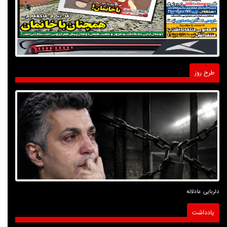
طرح روز
دلربایی عادلانه
یادداشت