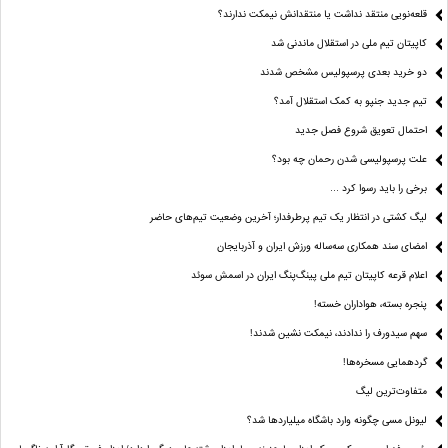
قلعه‌نویی منتقد نداشت یا منتقدانش نیمکت ندارند؟
کاپیتان تیم ملی در استقلال ماندنی شد
دو خرید بعدی پرسپولیس مشخص شدند
تیم جدید جنپو به کمک استقلال آمد؟
احتمال تعویق شروع فصل جدید
علت پرسپولیسی شدن رحمان چه بود؟
برخی را باید رسوا کرد …
لیگ کشتی در انتظار یک تیم پرطرفدار؛ آخرین وضعیت تیم‌های حاضر
امضای سند همکاری سه‌ساله ورزش ایران و آذربایجان
اعلام قرعه کاپیتان تیم ملی پینگ‌پنگ ایران در اسمش سوئد
پنجره بسته، هواداران خسته!
سهم سیدورف را ندادند، نیمکت نشین شدند!
گردهمایی مسخره‌ها!
متفاوت‌ترین لیگ
لیونل مسی چگونه وارد باشگاه میلیاردها شد؟