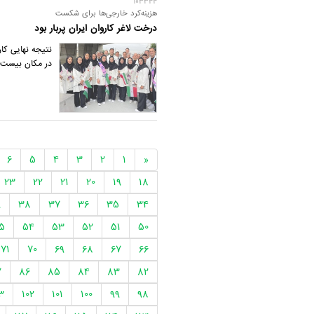
103344
هزینه‌کرد خارجی‌ها برای شکست
درخت لاغر کاروان ایران پربار بود
نتیجه نهایی کار
در مکان بیست 
6
5
4
3
2
1
«
23
22
21
20
19
18
9
38
37
36
35
34
5
54
53
52
51
50
71
70
69
68
67
66
7
86
85
84
83
82
3
102
101
100
99
98