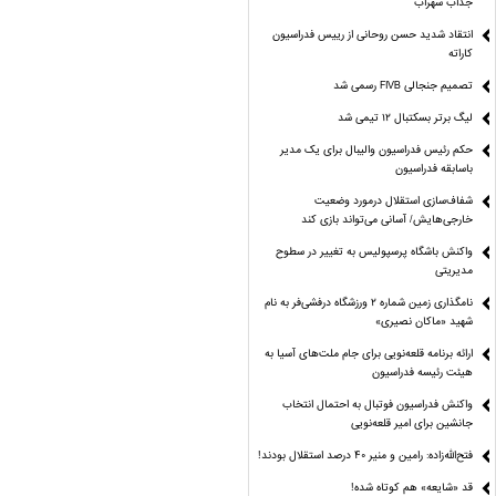
جذاب سهراب
انتقاد شدید حسن روحانی از رییس فدراسیون
کاراته
تصمیم جنجالی FIVB رسمی شد
لیگ برتر بسکتبال ۱۲ تیمی شد
حکم رئیس فدراسیون والیبال برای یک مدیر
باسابقه فدراسیون
شفاف‌سازی استقلال درمورد وضعیت
خارجی‌هایش/ آسانی می‌تواند بازی کند
واکنش باشگاه پرسپولیس به تغییر در سطوح
مدیریتی
نامگذاری زمین شماره ۲ ورزشگاه درفشی‌فر به نام
شهید «ماکان نصیری»
ارائه برنامه‌ قلعه‌نویی برای جام ملت‌های آسیا به
هیئت رئیسه فدراسیون
واکنش فدراسیون فوتبال به احتمال انتخاب
جانشین برای امیر قلعه‌نویی
فتح‌الله‌زاده: رامین و منیر 40 درصد استقلال بودند!
قد «شایعه» هم کوتاه شده!