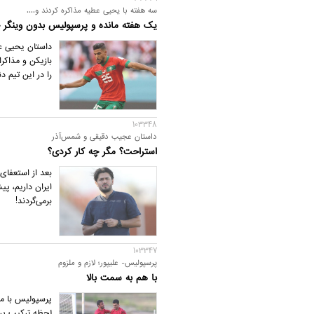
سه هفته با یحیی عطیه مذاکره کردند و....
یک هفته مانده و پرسپولیس بدون وینگر
داستان یحیی عط
بازیکن و مذاکر
را در این تیم 
103348
داستان عجیب دقیقی و شمس‌آذر
استراحت؟ مگر چه کار کردی؟
بعد از استعفای 
برمی‌گردند!
103347
پرسپولیس- علیپور؛ لازم و ملزوم
با هم به سمت بالا
پرسپولیس با مش
لحظه ترکیب پرس