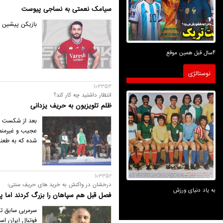
سیامک نعمتی به نساجی پیوست
بازیکن پیشین ت
4سال قبل همین موقع
نوستالژی
103353
انتظار داشتید چه کار کند؟
ظلم تلویزیون به حریف یزدانی
بعد از شکست ح
عجیب و غیرمنصف
شده که به طعنه
103352
درخشان در واکنش به خرید های حریف سنتی:
به یاد دنیای ورزش
فصل قبل هم سپاهان را بزرگ کردند اما 
سرمربی سابق تیم
فوتبال ایران ا