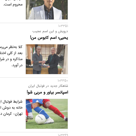
محروم است.
103351
درویش و این اسم عجیب
یحیی؛ اسم کابوس من!
کلا به‌نظر می‌
بعد از کلی اختل
مذاکره و در شرا
در آورد.
103350
شاهکار جدید در فوتبال ایران
اسپانسر بیاور و مربی شو!
شرایط فوتبال ای
خانه به دوش اس
تهران- کرمان در 
103349