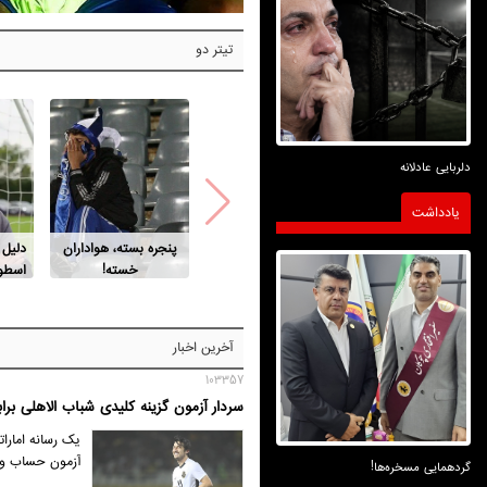
تیتر دو
دلربایی عادلانه
یادداشت
پنجره بسته، هواداران
دلیل
خسته!
اسطور
آخرین اخبار
103357
سردار آزمون گزینه کلیدی شباب الاهلی برابر
یک رسانه امارا
آزمون حساب ویژ
گردهمایی مسخره‌ها!