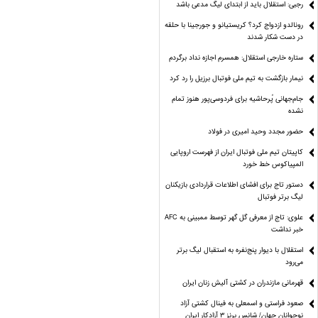
رجبی: استقلال باید از ابتدای لیگ مدعی باشد
رونالدو ازدواج کرد؟ کریستیانو و جورجینا با حلقه
در دست شکار شدند
ستاره خارجی استقلال: همسرم اجازه نداد برگردم
نیمار بازگشت به تیم ملی فوتبال برزیل را رد کرد
جام‌جهانی پُرحاشیه برای فردوسی‌پور هنوز تمام
نشده
حضور مجدد وحید امیری در فولاد
کاپیتان تیم ملی فوتبال ایران از فهرست اروپایی
المپیاکوس خط خورد
دستور تاج برای افشای اطلاعات قراردادی بازیکنان
لیگ برتر فوتبال
علوی: تاج از معرفی گل گهر توسط ممبینی به AFC
خبر نداشت
استقلال با دیوار پنج‌نفره به استقبال لیگ برتر
می‌رود
قهرمانی مازندران در کشتی آلیش زنان ایران
صعود فراستی و اسمعلی به فینال کشتی آزاد
نوجوانان جهان/ شانس برنز ۳ آزادکار ایران