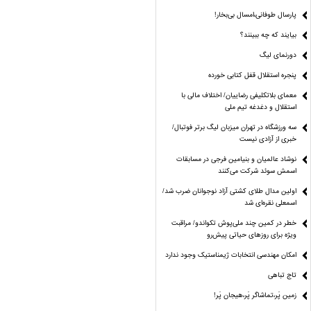
پارسال طوفانی،امسال بی‌بخار!
بیایند که چه ببینند؟
دورنمای لیگ
پنجره‌ استقلال قفل کتابی خورده
معمای بلاتکلیفی رضاییان/ اختلاف مالی با
استقلال و دغدغه تیم ملی
سه ورزشگاه در تهران میزبان لیگ برتر فوتبال/
خبری از آزادی نیست
نوشاد عالمیان و بنیامین فرجی در مسابقات
اسمش سوئد شرکت می‌کنند
اولین مدال طلای کشتی آزاد نوجوانان ضرب شد/
اسمعلی نقره‌ای شد
خطر در کمین چند ملی‌پوش تکواندو/ مراقبت
ویژه برای روزهای حیاتی پیش‌رو
امکان مهندسی انتخابات ژیمناستیک وجود ندارد
تاج تباهی
زمین پَر،تماشاگر پَر،هیجان پَر!