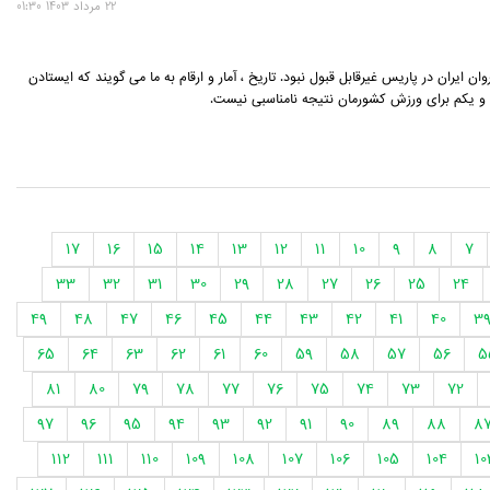
22 مرداد 1403 01:30
وان ایران در پاریس غیرقابل قبول نبود. تاریخ ، آمار و ارقام به ما می گویند که ایستادن
و یکم برای ورزش کشورمان نتیجه نامناسبی نیست.
17
16
15
14
13
12
11
10
9
8
7
33
32
31
30
29
28
27
26
25
24
49
48
47
46
45
44
43
42
41
40
3
65
64
63
62
61
60
59
58
57
56
5
81
80
79
78
77
76
75
74
73
72
97
96
95
94
93
92
91
90
89
88
8
112
111
110
109
108
107
106
105
104
10