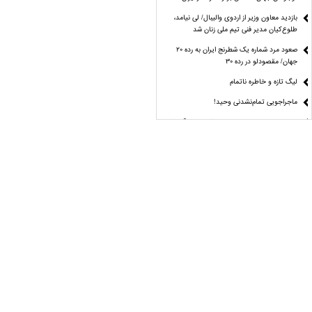
بازدید معاون وزیر از اردوی والیبال/ لی نیامد،
طلوع‌کیان مدیر فنی تیم ملی زنان شد
صعود مرد شماره یک شطرنج ایران به رده ۲۰
جهان/ مقصودلو در رده ۳۰
لیگ تازه و خاطره ناتمام
ماجراجویی تمام‌نشدنی وحید!
مراغه چیان: استقلال هنوز با ترکیب ایده‌آل فاصله
دارد
نقطه چه جوشی؟
راز موفقیت دختران تکواندو از زبان مهروز ساعی
آمار و ارقام علیه منتقدان کاپیتان تیم ملی
مُهر تأیید دیوان عدالت اداری بر انتخابات
فدراسیون دوومیدانی
مُهر تأیید دیوان عدالت اداری بر انتخابات
فدراسیون دوومیدانی
24 مرداد؛ جدال بزرگ علی‌ اکبری برای فتح کمربند
ACA
پاسخ قاطع فیفا به جنجال بزرگ جام جهانی؛