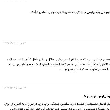
یم‌های پرسپولیس و تراکتور به عضویت تیم فوتبال نساجی درآمد.
22 مرداد 1403 12:29
سن یزدانی برابر ماگمود رمضانوف، در برخی محافل ورزشی داخل کشور شاهد حملات
انه‌ای به نماینده بلغارستان بودیم. گویا استارت داستان از یک مجری تلویزیونی زده
 گفته: «بالاخره همه که تختی نمی‌شوند.»
22 مرداد 1403 12:24
پرسپولیس قهرمان شد
 فوتبال پرسپولیس عقیده دارد، نداشتن ورزشگاه برای بازی در تهران مایه آبروریزی برای
ست. مطمنا پرسپولیس از این موضع بیشتر ضرر خواهد کرد چون ازداشتن هوادارانش