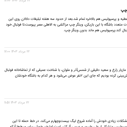
22 مرداد 1403 12:03
 چپ
یه و پرسپولیس هم بالاخره تمام شد.بعد از حدود سه هفته تبلیغات دلالان روی این
ات متعدد باشگاه با این بازیکن، وینگر چپ مراکشی به الاهلی مصر پیوست.تا فوتبال خود
دنبال کند.پرسپولیس هم ماند بدون وینگر چپ.
22 مرداد 1403 12:00
مازیار زارع و سعید دقیقی از شمس‌آذر و ملوان، با شناخت عمیقی که از تماشاخانه فوتبال
ایران داریم، پیش‌بینی کرده بودیم که جای این 2نفر عوض می‌شود و هر کدام به باشگاه خودشان
22 مرداد 1403 11:51
کلات زیادی خودش را آماده شروع لیگ بیست‌وچهارم می‌کند. در خط حمله تا این
پولیس متشکل از علی علیپور و عیسی آل‌کثیر است اما خبر خوش برای سرخ‌ها آنکه