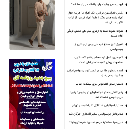
لیونل مسی چگونه وارد باشگاه میلیاردها شد؟
رئیس فدراسیون بوکس: یک اعزام ما هزینه چهار
اعزام رشته‌های دیگر را دارد/ اعزام فروتن گل‌آرا به
ناگویا منتفی شد
نفرات دعوت شده به اردوی تیم ملی کشتی فرنگی
اعلام شدند
شروع تلخ مدافع تیم ملی پس از جدایی از
پرسپولیس
کمیسیون اصل نود مجلس قانع نشد؛ تایید
صلاحیت برخی نامزدها سلیقه‌ای است
آینده نامعلوم طارمی در المپیاکوس/ مهاجم ایرانی
پیشنهاد رسمی ندارد
دستیار سابق قلعه‌نویی روی نیمکت ایتالیا
رکوردشکنی دختر دونده ایران در بلاروس/ رکورد
مریم طوسی شکسته شد
دستیار اسپانیایی استقلال تا یکشنبه در تهران
مدیرعامل پرسپولیس سفیر افتخاری چوگان شد
دلیل مرگ مشکوک پسر اسطوره منچستریونایتد