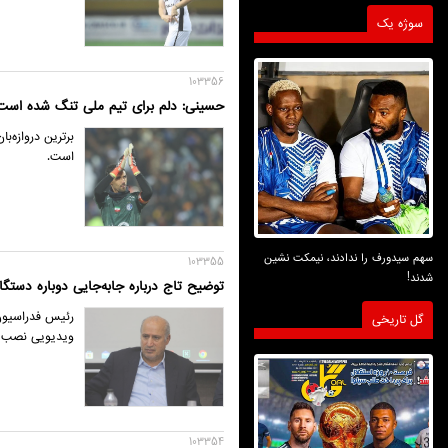
سوژه یک
103356
حسینی: دلم برای تیم ملی تنگ شده است
برترین دروازه‌
است.
سهم سیدورف را ندادند، نیمکت نشین
103355
شدند!
توضیح تاج درباره جابه‌جایی دوباره دستگاه VAR ار
رئیس فدراسیون 
گل تاریخی
ویدیویی نصب شد
103354