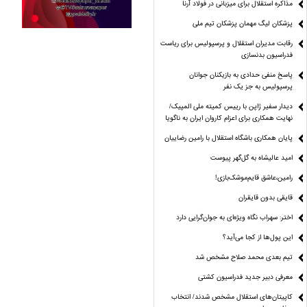
مذاکره استقلال برای میزبانی در فولاد آرنا
پزشکان لیگ مهمان پزشکان تیم ملی
رقابت مدیران استقلال و پرسپولیس برای ریاست
فدراسیون بدنسازی
پاسخ منفی حدادی به بازیکنان جوانان
پرسپولیس به جز یک نفر
دیدار سفیر ژاپن با رییس کمیته ملی المپیک/
نهایت همکاری برای اعزام کاروان ایران به ناگویا
پایان همکاری باشگاه استقلال با رامین رضاییان
امید عالیشاه به گل‌گهر پیوست
رامین،عاشق قایم‌موشک‌بازی!
قایقی بدون قایقران
اختر: سهراب نگاه ویژه‌ای به جوان‌گرایی دارد
این پول‌ها از کجا می‌آید؟
تیم بعدی محمد صلاح مشخص شد
معرفی دبیر جدید فدراسیون کشتی
کاپیتان‌های استقلال مشخص شدند/ انتخاب