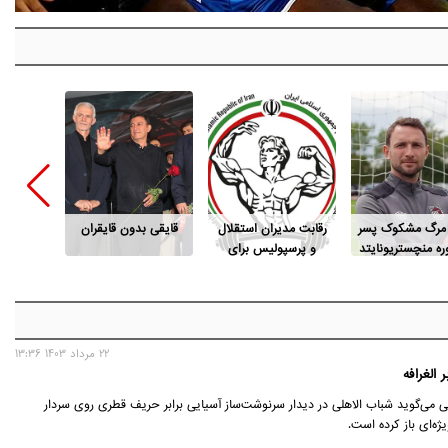
 مرگ مشکوک پسر
رقابت مدیران استقلال
قایقی بدون قایقران
این پو
ه منچستریونایتد
و پرسپولیس برای
م
ریاست فدراسیون
بدنسازی
22 مرداد 1403 13:36
 الغرافه
تی می‌گوید شباب الاهلی در دیدار سرنوشت‌ساز آسیایی برابر حریف قطری روی سردار
ه‌ای باز کرده است.