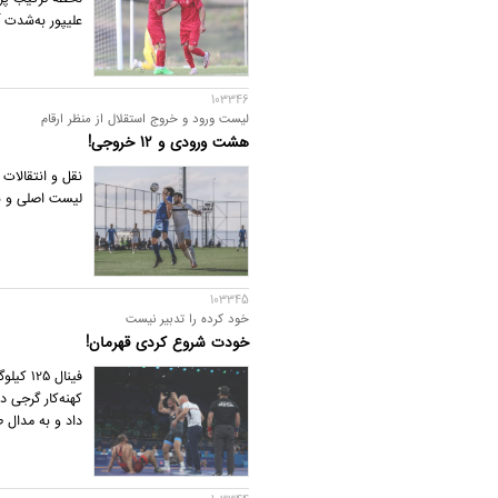
علیپور به‌شدت آ
103346
لیست ورود و خروج استقلال از منظر ارقام
هشت ورودی و 12 خروجی!
نقل و انتقالات 
لیست اصلی و بز
103345
خود کرده را تدبیر نیست
خودت شروع کردی قهرمان!
فینال 
داد و به مدال ط