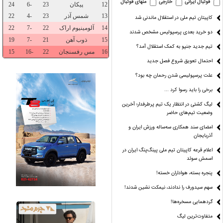
فوتبال ایرانی
خارجی
منهای فوتبال
کاپیتان تیم ملی در استقلال ماندنی شد
دو خرید بعدی پرسپولیس مشخص شدند
تیم جدید جنپو به کمک استقلال آمد؟
احتمال تعویق شروع فصل جدید
علت پرسپولیسی شدن رحمان چه بود؟
برخی را باید رسوا کرد …
لیگ کشتی در انتظار یک تیم پرطرفدار؛ آخرین
وضعیت تیم‌های حاضر
ل‌ها از کجا
قد «شایعه» هم کوتاه
پارسال طوفانی،امسال
زمین پَر،ت
ی‌آید؟
شده!
بی‌بخار!
پَر،هیجان
امضای سند همکاری سه‌ساله ورزش ایران و
آذربایجان
اعلام قرعه کاپیتان تیم ملی پینگ‌پنگ ایران در
اسمش سوئد
پنجره بسته، هواداران خسته!
سهم سیدورف را ندادند، نیمکت نشین شدند!
گردهمایی مسخره‌ها!
متفاوت‌ترین لیگ