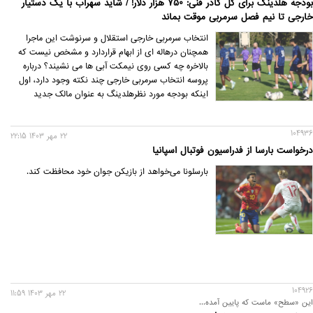
بودجه هلدینگ برای کل کادر فنی: 750 هزار دلار! / شاید سهراب با یک دستیار
خارجی تا نیم فصل سرمربی موقت بماند
انتخاب سرمربی خارجی استقلال و سرنوشت این ماجرا
همچنان درهاله ای از ابهام قراردارد و مشخص نیست که
بالاخره چه کسی روی نیمکت آبی ها می نشیند؟ درباره
پروسه انتخاب سرمربی خارجی چند نکته وجود دارد، اول
اینکه بودجه مورد نظرهلدینگ به عنوان مالک جدید
باشگاه، برای کادرفنی شامل سرمربی و دستیاران بودجه ای
معادل یک میلیون دلار درنظر گرفته است. باتوجه به اینکه
104936
8هفته از شروع فصل گذشته و بخشی از این دستمزد
22 مهر 1403 22:15
درخواست بارسا از فدراسیون فوتبال اسپانیا
صرف کادرفنی قبلی شده است، بودجه فعلی باشگاه برای
استخدام سرمربی خارجی و دستیارانش حدود750 هزار
بارسلونا می‌خواهد از بازیکن جوان خود محافظت کند.
دلار می شود.
104926
22 مهر 1403 11:59
این «سطح» ماست که پایین آمده...