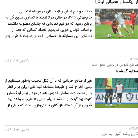
از ازبکستان عصبانی نباش!
دیدار دو تیم ایران و ازبکستان در مرحله انتخابی
جام‌جهانی ۲۰۲۶، در حالی در تاشکند با تساوی بدون گل به
پایان رسید که دو تیم نمایشی نه چندان مطلوب داشتند
و اساسا فوتبال خوبی ندیدیم. تعداد کسانی که بعد از
تماشای این مسابقه با احساس لذت و رضایت خاطر از پای
تلویزیون بلند شدند، به احتمال زیاد خیلی کم بوده است.
با این حال، مسابقه دو تیم یک حاشیه جدی هم داشت؛
کل‌کل و درگیری‌هایی که بین بازیکنان به وجود آمد و
104925
محوریتش هم این بود که کی از کی بهتر است!
22 مهر 1403 11:57
سامان قدوس در زمین محو است
ستاره گمشده
غیر از صالح حردانی که با آن تکل عجیب به‌طور مستقیم از
زمین اخراج شد و طبیعتا مسابقه تیم ملی ایران برابر قطر
را از دست داد، سامان قدوس هم در دیدار برابر ازبکستان
کارت زرد گرفت و سه‌شنبه‌ برابر عنابی‌ها غایب خواهد بود.
قدوس از آن دسته بازیکنان فانتزی‌بازی است که خیلی از
مردم فوتبالش را دوست دارند، با این حال او در دوران
کارلوس کی‌روش و دراگان اسکوچیچ آنقدرها به بازی گرفته
نشد.
104924
22 مهر 1403 11:56
گلزنی پاشنه آشیل تیم ملی