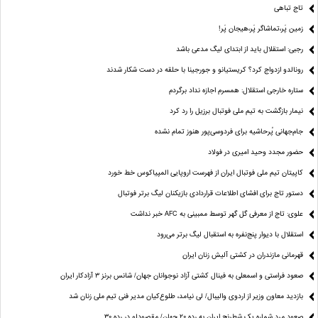
تاج تباهی
زمین پَر،تماشاگر پَر،هیجان پَر!
رجبی: استقلال باید از ابتدای لیگ مدعی باشد
رونالدو ازدواج کرد؟ کریستیانو و جورجینا با حلقه در دست شکار شدند
ستاره خارجی استقلال: همسرم اجازه نداد برگردم
نیمار بازگشت به تیم ملی فوتبال برزیل را رد کرد
جام‌جهانی پُرحاشیه برای فردوسی‌پور هنوز تمام نشده
حضور مجدد وحید امیری در فولاد
کاپیتان تیم ملی فوتبال ایران از فهرست اروپایی المپیاکوس خط خورد
دستور تاج برای افشای اطلاعات قراردادی بازیکنان لیگ برتر فوتبال
علوی: تاج از معرفی گل گهر توسط ممبینی به AFC خبر نداشت
استقلال با دیوار پنج‌نفره به استقبال لیگ برتر می‌رود
قهرمانی مازندران در کشتی آلیش زنان ایران
صعود فراستی و اسمعلی به فینال کشتی آزاد نوجوانان جهان/ شانس برنز ۳ آزادکار ایران
بازدید معاون وزیر از اردوی والیبال/ لی نیامد، طلوع‌کیان مدیر فنی تیم ملی زنان شد
صعود مرد شماره یک شطرنج ایران به رده ۲۰ جهان/ مقصودلو در رده ۳۰