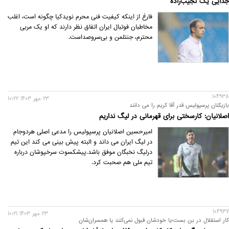
جدایی یک نجیب‌راده
فارغ از اینکه کیفیت فنی محرم نویدکیا چگونه است، اغلب
مخاطبان فوتبال ایران اتفاق نظر دارند که او یک مربی
محترم، جنتلمن و بی‌سروصداست.
104938
23 مهر 1403 10:22
بازیکنان پرسپولیس قدر آقا کریم را می دانند
اصلانیان: کارسختی برای قهرمانی در لیگ نداریم
امیرحسین اصلانیان پرسپولیس را مدعی اصلی هردوجام
در لیگ ایران می داند و البته پیش بینی می کند این تیم
درلیگ نخبگان موفق باشد.پیشکسوت سرخپوشان درباره
تیم ملی هم صحبت کرد.
104937
23 مهر 1403 10:21
کار استقلال در بن بست؛یا خودشان قبول نمی‌کنند یا همسران‌شان