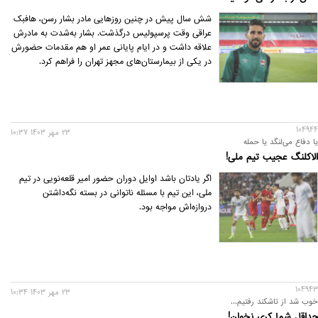
شش سال پیش در چنین روزهایی مادر بشار رسن، هافبک
عراقی وقت پرسپولیس درگذشت. بشار به‌شدت به مادرش
علاقه داشت و در ایام پایانی عمر او هم مقدمات حضورش
در یکی از بیمارستان‌های مجهز تهران را فراهم کرد.
104944
23 مهر 1403 10:37
یا دفاع می‌لنگد یا حمله
الاکلنگ عجیب تیم ملی!
اگر یادتان باشد اوایل دوران حضور امیر قلعه‌نویی در تیم
ملی، این تیم با مسئله ناتوانی در بسته نگه‌داشتن
دروازه‌اش مواجه بود.
104943
23 مهر 1403 10:34
خوب شد از تاشکند رفتیم...
حداقل شما کری نخوان!