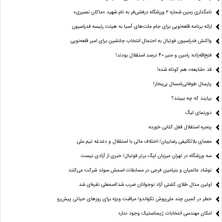
نامگذاری زمین شماره ۲ ورزشگاه درفشی‌فر به نام شهید «ماکان نصیری»
ارائه برنامه‌ قلعه‌نویی برای جام ملت‌های آسیا به هیئت رئیسه فدراسیون
واکنش فدراسیون فوتبال به احتمال انتخاب جانشین برای امیر قلعه‌نویی
فتح‌الله‌زاده: رامین و منیر 40 درصد استقلال بودند!
قد «شایعه» هم کوتاه شده!
پارسال طوفانی،امسال بی‌بخار!
بیایند که چه ببینند؟
دورنمای لیگ
پنجره‌ استقلال قفل کتابی خورده
معمای بلاتکلیفی رضاییان/ اختلاف مالی با استقلال و دغدغه تیم ملی
سه ورزشگاه در تهران میزبان لیگ برتر فوتبال/ خبری از آزادی نیست
نوشاد عالمیان و بنیامین فرجی در مسابقات اسمش سوئد شرکت می‌کنند
اولین مدال طلای کشتی آزاد نوجوانان ضرب شد/اسمعلی نقره‌ای شد
خطر در کمین چند ملی‌پوش تکواندو/ مراقبت ویژه برای روزهای حیاتی پیش‌رو
امکان مهندسی انتخابات ژیمناستیک وجود ندارد