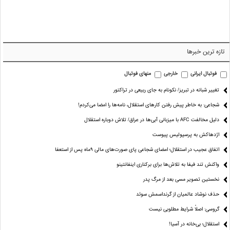
تازه ترین خبرها
فوتبال ایرانی
خارجی
منهای فوتبال
تغییر شبانه در تبریز/ نکونام به جای ربیعی در تراکتور
شجاعی: به خاطر پیش رفتن کارهای استقلال، نامه‌ها را امضا می‌کردم!
دلیل مخالفت AFC با میزبانی آبی‌ها در عراق/ تلاش دوباره استقلال
اژدهاکش به پرسپولیس پیوست
اتفاق عجیب در استقلال؛ امضای شجاعی پای صورت‌های مالی ٩ماه پس از استعفا
واکنش تند فیفا به تلاش‌ها برای برکناری اینفانتینو
نخستین تصویر مسی بعد از مرگ پدر
حذف نوشاد عالمیان از گرنداسمش سوئد
گروسی: اصلاً شرایط مطلوبی نیست
استقلال؛ بی‌خانه در آسیا!