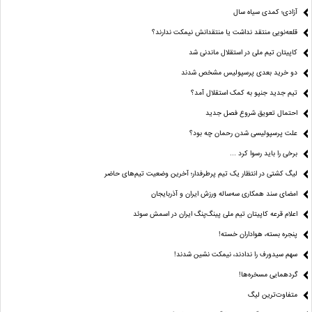
آزادی؛ کمدی سیاه سال
قلعه‌نویی منتقد نداشت یا منتقدانش نیمکت ندارند؟
کاپیتان تیم ملی در استقلال ماندنی شد
دو خرید بعدی پرسپولیس مشخص شدند
تیم جدید جنپو به کمک استقلال آمد؟
احتمال تعویق شروع فصل جدید
علت پرسپولیسی شدن رحمان چه بود؟
برخی را باید رسوا کرد …
لیگ کشتی در انتظار یک تیم پرطرفدار؛ آخرین وضعیت تیم‌های حاضر
امضای سند همکاری سه‌ساله ورزش ایران و آذربایجان
اعلام قرعه کاپیتان تیم ملی پینگ‌پنگ ایران در اسمش سوئد
پنجره بسته، هواداران خسته!
سهم سیدورف را ندادند، نیمکت نشین شدند!
گردهمایی مسخره‌ها!
متفاوت‌ترین لیگ