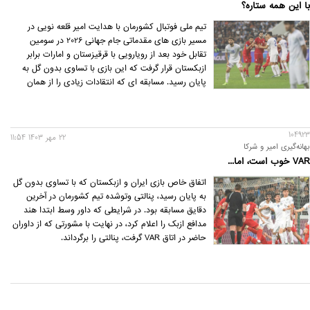
با این همه ستاره؟
تیم ملی فوتبال کشورمان با هدایت امیر قلعه نویی در
مسیر بازی های مقدماتی جام جهانی 2026 در سومین
تقابل خود بعد از رویارویی با قرقیزستان و امارات برابر
ازبکستان قرار گرفت که این بازی با تساوی بدون گل به
پایان رسید. مسابقه ای که انتقادات زیادی را از همان
لحظه پایان بازی روانه تیم ملی و سبک بازی آنها کرد. این
انتقادها در جایی بود که تقریبا ایران با شرایط جدید قرعه
کشی برای این جام جهانی در کمترین حال شانس صعود را
104923
از دست می دهد اما یکی از قدرت های فوتبال آسیا با این
22 مهر 1403 11:54
بهانه‌گیری امیر و شرکا
سبک بازی نتوانسته ذوق هواداران فوتبال را برانگیزد. با
VAR خوب است، اما...
این حال تیم ملی گلی نخورد تا همچنان با دروازه بسته
بتواند خودش را به عنوان یکی از مدعیان اصلی بداند.
اتفاق خاص بازی ایران و ازبکستان که با تساوی بدون گل
به پایان رسید، پنالتی وتو‌شده تیم کشورمان در آخرین
دقایق مسابقه بود. در شرایطی که داور وسط ابتدا هند
مدافع ازبک را اعلام کرد، در نهایت با مشورتی که از داوران
حاضر در اتاق VAR گرفت، پنالتی را برگرداند.