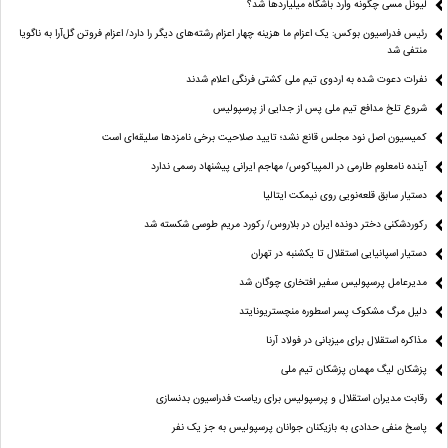
لیونل مسی چگونه وارد باشگاه میلیاردها شد؟
رئیس فدراسیون بوکس: یک اعزام ما هزینه چهار اعزام رشته‌های دیگر را دارد/ اعزام فروتن گل‌آرا به ناگویا
منتفی شد
نفرات دعوت شده به اردوی تیم ملی کشتی فرنگی اعلام شدند
شروع تلخ مدافع تیم ملی پس از جدایی از پرسپولیس
کمیسیون اصل نود مجلس قانع نشد؛ تایید صلاحیت برخی نامزدها سلیقه‌ای است
آینده نامعلوم طارمی در المپیاکوس/ مهاجم ایرانی پیشنهاد رسمی ندارد
دستیار سابق قلعه‌نویی روی نیمکت ایتالیا
رکوردشکنی دختر دونده ایران در بلاروس/ رکورد مریم طوسی شکسته شد
دستیار اسپانیایی استقلال تا یکشنبه در تهران
مدیرعامل پرسپولیس سفیر افتخاری چوگان شد
دلیل مرگ مشکوک پسر اسطوره منچستریونایتد
مذاکره استقلال برای میزبانی در فولاد آرنا
پزشکان لیگ مهمان پزشکان تیم ملی
رقابت مدیران استقلال و پرسپولیس برای ریاست فدراسیون بدنسازی
پاسخ منفی حدادی به بازیکنان جوانان پرسپولیس به جز یک نفر