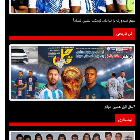
سهم سیدورف را ندادند، نیمکت نشین شدند!
گل تاریخی
4سال قبل همین موقع
نوستالژی