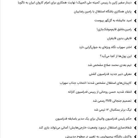
دیدار سفیر ژاپن با رییس کمیته ملی المپیک/ نهایت همکاری برای اعزام کاروان ایران به ناگویا
پایان همکاری باشگاه استقلال با رامین رضاییان
امید عالیشاه به گل‌گهر پیوست
رامین،عاشق قایم‌موشک‌بازی!
قایقی بدون قایقران
اختر: سهراب نگاه ویژه‌ای به جوان‌گرایی دارد
این پول‌ها از کجا می‌آید؟
تیم بعدی محمد صلاح مشخص شد
معرفی دبیر جدید فدراسیون کشتی
کاپیتان‌های استقلال مشخص شدند/ انتخاب جذاب سهراب
انتقاد شدید حسن روحانی از رییس فدراسیون کاراته
تصمیم جنجالی FIVB رسمی شد
لیگ برتر بسکتبال ۱۲ تیمی شد
حکم رئیس فدراسیون والیبال برای یک مدیر باسابقه فدراسیون
شفاف‌سازی استقلال درمورد وضعیت خارجی‌هایش/ آسانی می‌تواند بازی کند
واکنش باشگاه پرسپولیس به تغییر در سطوح مدیریتی