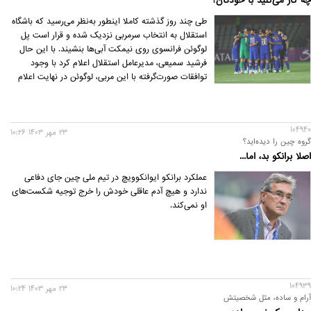
چه کار می‌کنید با خودتان؟
طی چند روز گذشته کاملا اینطور به‌نظر می‌رسید که باشگاه
استقلال به انتخاب سرمربی نزدیک شده و قرار است پل
لوگوئن فرانسوی روی نیمکت آبی‌ها بنشیند. با این حال
فرشید سمیعی، مدیرعامل استقلال اعلام کرد با وجود
توافقات صورت‌گرفته با این مربی، لوگوئن در نهایت اعلام
کرده راهی ایران نخواهد شد.
104940
23 مهر 1403 10:26
گروه چین را دیده‌اید؟
اصلا برانکو بد، اما...
عملکرد برانکو ایوانکوویچ در تیم ملی چین جای دفاعی
ندارد و هیچ آدم عاقلی خودش را خرج توجیه شکست‌های
او نمی‌کند.
104939
23 مهر 1403 10:24
آرام و ساده، مثل شخصیتش