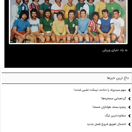
به یاد دنیای ورزش
داغ ترین خبرها
سهم سیدورف را ندادند، نیمکت نشین شدند!
گردهمایی مسخره‌ها!
پنجره بسته، هواداران خسته!
متفاوت‌ترین لیگ
احتمال تعویق شروع فصل جدید