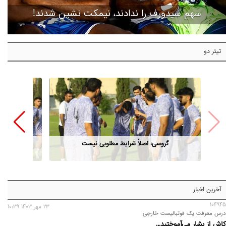
سهم سیدورف را ندادند، نیمکت نشین شدند!
تیتر دو
گروسی: اصلاً شرایط مطلوبی نیست
آخرین اخبار
104945
23 مهر 1403 10:39
درس معرفت یک فوتبالیست خارجی
کاش از بشار می‌آموختید...