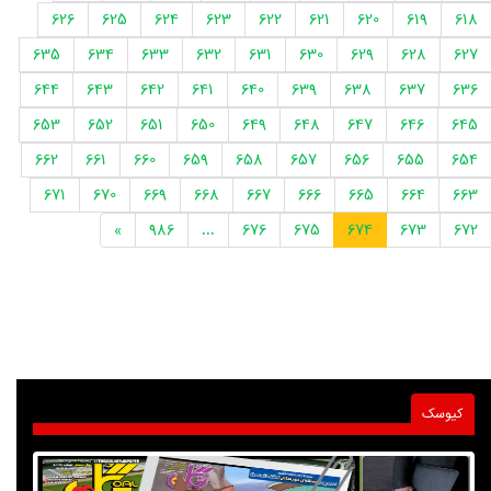
626
625
624
623
622
621
620
619
618
635
634
633
632
631
630
629
628
627
644
643
642
641
640
639
638
637
636
653
652
651
650
649
648
647
646
645
662
661
660
659
658
657
656
655
654
671
670
669
668
667
666
665
664
663
»
986
...
676
675
674
673
672
کیوسک