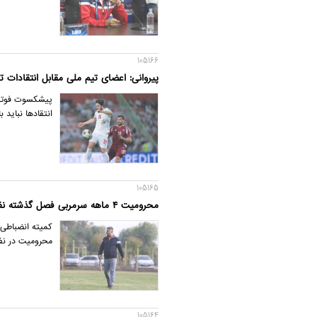
105166
پیروانی: اعضای تیم ملی مقابل انتقادات تح
پیشکسوت فوتبال
انتقادها نباید 
105165
محرومیت ۴ ماهه سرمربی فصل گذشته نفت مسجدسلیمان
کمیته انضباطی 
محرومیت در نظر
105164