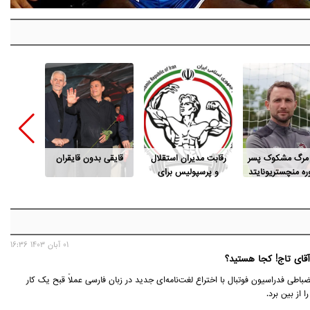
 مرگ مشکوک پسر
رقابت مدیران استقلال
قایقی بدون قایقران
این پو
ه منچستریونایتد
و پرسپولیس برای
م
ریاست فدراسیون
بدنسازی
01 آبان 1403 16:36
آقای تاج! کجا هستید؟
اطی فدراسیون فوتبال با اختراع لغت‌نامه‌ای جدید در زبان فارسی عملاً قبح یک کار
 از بین برد.