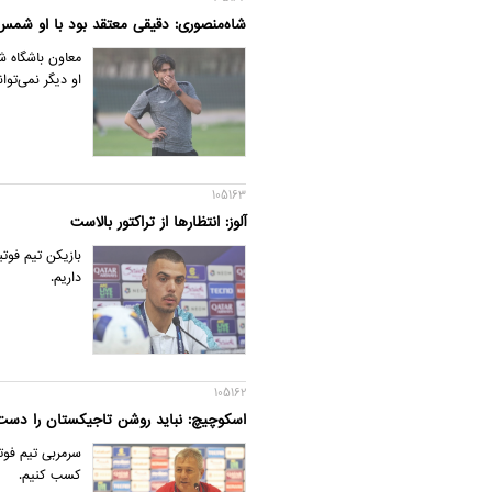
شاه‌منصوری: دقیقی معتقد بود با او شمس
معاون باشگاه ش
او دیگر نمی‌توا
105163
آلوز: انتظارها از تراکتور بالاست
بازیکن تیم فوتبا
داریم.
105162
اسکوچیچ: نباید روشن تاجیکستان را دست
سرمربی تیم فوت
کسب کنیم.