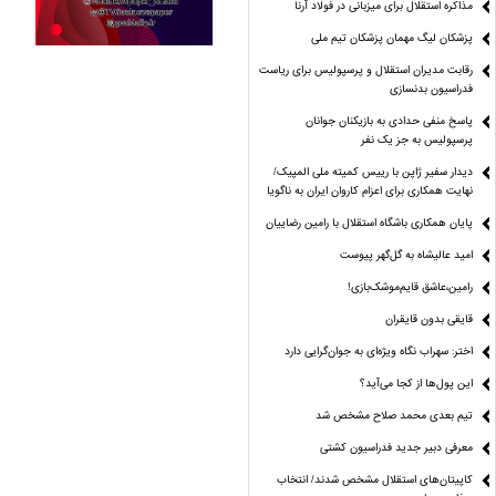
مذاکره استقلال برای میزبانی در فولاد آرنا
پزشکان لیگ مهمان پزشکان تیم ملی
رقابت مدیران استقلال و پرسپولیس برای ریاست
فدراسیون بدنسازی
پاسخ منفی حدادی به بازیکنان جوانان
پرسپولیس به جز یک نفر
دیدار سفیر ژاپن با رییس کمیته ملی المپیک/
نهایت همکاری برای اعزام کاروان ایران به ناگویا
پایان همکاری باشگاه استقلال با رامین رضاییان
امید عالیشاه به گل‌گهر پیوست
رامین،عاشق قایم‌موشک‌بازی!
قایقی بدون قایقران
اختر: سهراب نگاه ویژه‌ای به جوان‌گرایی دارد
این پول‌ها از کجا می‌آید؟
تیم بعدی محمد صلاح مشخص شد
معرفی دبیر جدید فدراسیون کشتی
کاپیتان‌های استقلال مشخص شدند/ انتخاب