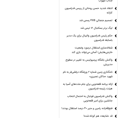
جذاب سهراب
انتقاد شدید حسن روحانی از رییس فدراسیون
کاراته
تصمیم جنجالی FIVB رسمی شد
لیگ برتر بسکتبال ۱۲ تیمی شد
حکم رئیس فدراسیون والیبال برای یک مدیر
باسابقه فدراسیون
شفاف‌سازی استقلال درمورد وضعیت
خارجی‌هایش/ آسانی می‌تواند بازی کند
واکنش باشگاه پرسپولیس به تغییر در سطوح
مدیریتی
نامگذاری زمین شماره ۲ ورزشگاه درفشی‌فر به نام
شهید «ماکان نصیری»
ارائه برنامه‌ قلعه‌نویی برای جام ملت‌های آسیا به
هیئت رئیسه فدراسیون
واکنش فدراسیون فوتبال به احتمال انتخاب
جانشین برای امیر قلعه‌نویی
فتح‌الله‌زاده: رامین و منیر 40 درصد استقلال بودند!
قد «شایعه» هم کوتاه شده!