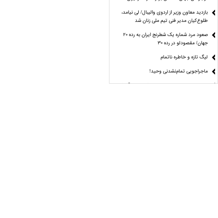
بازدید معاون وزیر از اردوی والیبال/ لی نیامد،
طلوع‌کیان مدیر فنی تیم ملی زنان شد
صعود مرد شماره یک شطرنج ایران به رده ۲۰
جهان/ مقصودلو در رده ۳۰
لیگ تازه و خاطره ناتمام
ماجراجویی تمام‌نشدنی وحید!
مراغه چیان: استقلال هنوز با ترکیب ایده‌آل فاصله
دارد
نقطه چه جوشی؟
راز موفقیت دختران تکواندو از زبان مهروز ساعی
آمار و ارقام علیه منتقدان کاپیتان تیم ملی
مُهر تأیید دیوان عدالت اداری بر انتخابات
فدراسیون دوومیدانی
مُهر تأیید دیوان عدالت اداری بر انتخابات
فدراسیون دوومیدانی
24 مرداد؛ جدال بزرگ علی‌ اکبری برای فتح کمربند
ACA
پاسخ قاطع فیفا به جنجال بزرگ جام جهانی؛