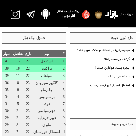
P
داغ ترین خبرها
جدول لیگ برتر
سهم سیدورف را ندادند، نیمکت نشین شدند!
گردهمایی مسخره‌ها!
پنجره بسته، هواداران خسته!
متفاوت‌ترین لیگ
احتمال تعویق شروع فصل جدید
تازه ترین خبرها