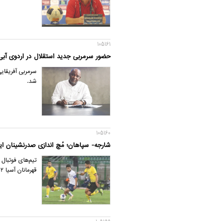
105161
حضور سرمربی جدید استقلال در اردوی آب
سرمربی آفریقای
شد.
105160
شارجه- سپاهان؛ مُچ اندازی صدرنشینان ایر
قهرمانان آسیا ۲ می‌جنگند.