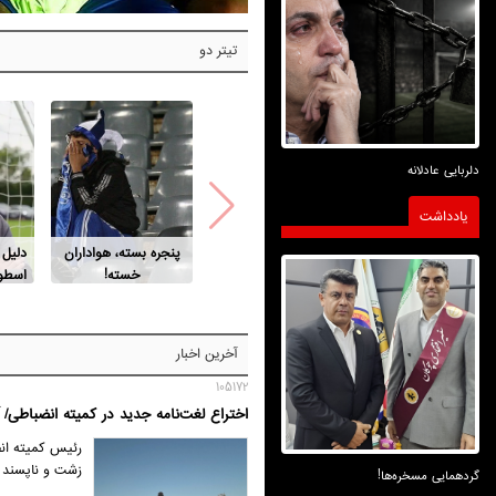
تیتر دو
دلربایی عادلانه
یادداشت
پنجره بسته، هواداران
دلیل
خسته!
اسطور
آخرین اخبار
105172
اختراع لغت‌نامه جدید در کمیته انضباطی/ 
رئیس کمیته انضب
زشت و ناپسند را
گردهمایی مسخره‌ها!