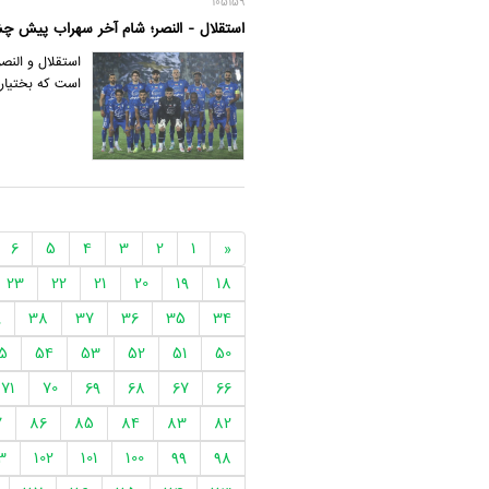
105159
استقلال - النصر؛ شام آخر سهراب پیش چش
استقلال و النص
است که بختیاری
6
5
4
3
2
1
«
23
22
21
20
19
18
9
38
37
36
35
34
5
54
53
52
51
50
71
70
69
68
67
66
7
86
85
84
83
82
3
102
101
100
99
98