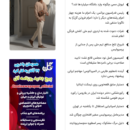
لیونل مسی چگونه وارد باشگاه میلیاردها شد؟
رئیس فدراسیون بوکس: یک اعزام ما هزینه چهار
اعزام رشته‌های دیگر را دارد/ اعزام فروتن گل‌آرا به
ناگویا منتفی شد
نفرات دعوت شده به اردوی تیم ملی کشتی فرنگی
اعلام شدند
شروع تلخ مدافع تیم ملی پس از جدایی از
پرسپولیس
کمیسیون اصل نود مجلس قانع نشد؛ تایید
صلاحیت برخی نامزدها سلیقه‌ای است
آینده نامعلوم طارمی در المپیاکوس/ مهاجم ایرانی
پیشنهاد رسمی ندارد
دستیار سابق قلعه‌نویی روی نیمکت ایتالیا
رکوردشکنی دختر دونده ایران در بلاروس/ رکورد
مریم طوسی شکسته شد
دستیار اسپانیایی استقلال تا یکشنبه در تهران
مدیرعامل پرسپولیس سفیر افتخاری چوگان شد
دلیل مرگ مشکوک پسر اسطوره منچستریونایتد