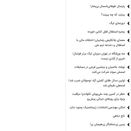
پارسال طوفانی،امسال بی‌بخار!
بیایند که چه ببینند؟
دورنمای لیگ
پنجره‌ استقلال قفل کتابی خورده
معمای بلاتکلیفی رضاییان/ اختلاف مالی با
استقلال و دغدغه تیم ملی
سه ورزشگاه در تهران میزبان لیگ برتر فوتبال/
خبری از آزادی نیست
نوشاد عالمیان و بنیامین فرجی در مسابقات
اسمش سوئد شرکت می‌کنند
اولین مدال طلای کشتی آزاد نوجوانان ضرب شد/
اسمعلی نقره‌ای شد
خطر در کمین چند ملی‌پوش تکواندو/ مراقبت
ویژه برای روزهای حیاتی پیش‌رو
امکان مهندسی انتخابات ژیمناستیک وجود ندارد
تاج تباهی
زمین پَر،تماشاگر پَر،هیجان پَر!