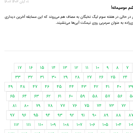
01 آبان 1403 16:02
م موسیمانه!
ر در حالی در هفته سوم لیگ نخبگان به مصاف هم می‌روند که این مسابقه آخرین دیداری
‌زاده به عنوان سرمربی روی نیمکت آبی‌ها می‌نشیند.
17
16
15
14
13
12
11
10
9
8
7
33
32
31
30
29
28
27
26
25
24
49
48
47
46
45
44
43
42
41
40
3
65
64
63
62
61
60
59
58
57
56
5
81
80
79
78
77
76
75
74
73
72
97
96
95
94
93
92
91
90
89
88
8
112
111
110
109
108
107
106
105
104
10