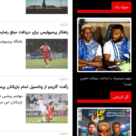
سوژه یک
105171
راهکار پرسپولیس برای دریافت مبلغ رضایت
باشگاه پرسپولی
سهم سیدورف را ندادند، نیمکت نشین
105170
شدند!
رأفت: گاریدو از پتانسیل تمام بازیکنان پر
مهاجم پیشین تی
گل تاریخی
بازیکنان این تیم 
105169