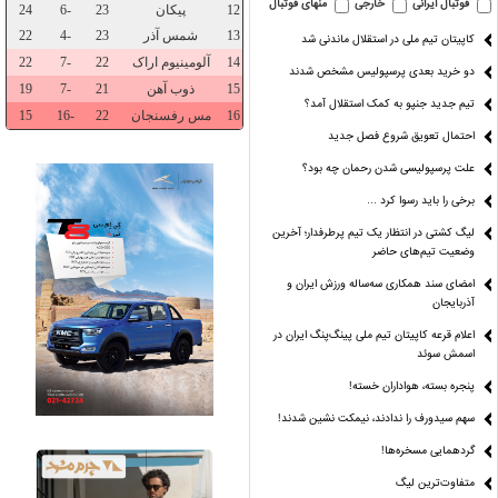
فوتبال ایرانی
خارجی
منهای فوتبال
کاپیتان تیم ملی در استقلال ماندنی شد
دو خرید بعدی پرسپولیس مشخص شدند
تیم جدید جنپو به کمک استقلال آمد؟
احتمال تعویق شروع فصل جدید
علت پرسپولیسی شدن رحمان چه بود؟
برخی را باید رسوا کرد …
لیگ کشتی در انتظار یک تیم پرطرفدار؛ آخرین
وضعیت تیم‌های حاضر
ل‌ها از کجا
قد «شایعه» هم کوتاه
پارسال طوفانی،امسال
ی‌آید؟
شده!
بی‌بخار!
امضای سند همکاری سه‌ساله ورزش ایران و
آذربایجان
اعلام قرعه کاپیتان تیم ملی پینگ‌پنگ ایران در
اسمش سوئد
پنجره بسته، هواداران خسته!
سهم سیدورف را ندادند، نیمکت نشین شدند!
گردهمایی مسخره‌ها!
متفاوت‌ترین لیگ