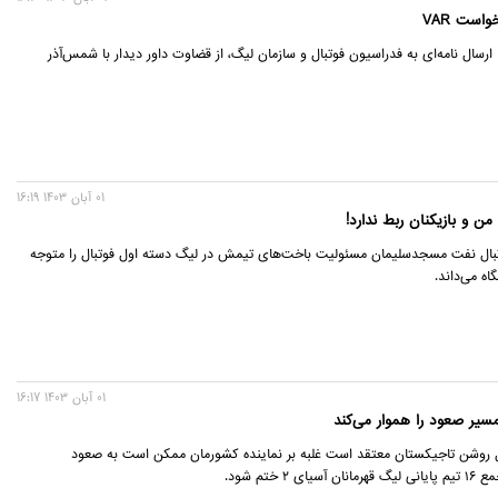
است VAR
ا ارسال نامه‌ای به فدراسیون فوتبال و سازمان لیگ، از قضاوت داور دیدار با شمس‌آذر
01 آبان 1403 16:19
 و بازیکنان ربط ندارد!
تبال نفت مسجدسلیمان مسئولیت باخت‌های تیمش در لیگ دسته اول فوتبال را متوجه
اه می‌داند.
01 آبان 1403 16:17
یر صعود را هموار می‌کند
ل روشن تاجیکستان معتقد است غلبه بر نماینده کشورمان ممکن است به صعود
ی ۲ ختم شود.