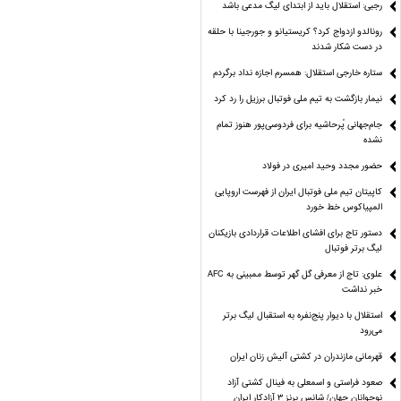
رجبی: استقلال باید از ابتدای لیگ مدعی باشد
رونالدو ازدواج کرد؟ کریستیانو و جورجینا با حلقه
در دست شکار شدند
ستاره خارجی استقلال: همسرم اجازه نداد برگردم
نیمار بازگشت به تیم ملی فوتبال برزیل را رد کرد
جام‌جهانی پُرحاشیه برای فردوسی‌پور هنوز تمام
نشده
حضور مجدد وحید امیری در فولاد
کاپیتان تیم ملی فوتبال ایران از فهرست اروپایی
المپیاکوس خط خورد
دستور تاج برای افشای اطلاعات قراردادی بازیکنان
لیگ برتر فوتبال
علوی: تاج از معرفی گل گهر توسط ممبینی به AFC
خبر نداشت
استقلال با دیوار پنج‌نفره به استقبال لیگ برتر
می‌رود
قهرمانی مازندران در کشتی آلیش زنان ایران
صعود فراستی و اسمعلی به فینال کشتی آزاد
نوجوانان جهان/ شانس برنز ۳ آزادکار ایران