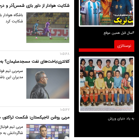
شکایت هوادار از داور بازی شمس‌آذر و درخو
باشگاه هوادار ب
شکایت کرد
4سال قبل همین موقع
نوستالژی
105168
کلانتری:باخت‌های نفت مسجدسلیمان؟ به من
سرمربی تیم فو
مدیران این باشگ
105167
مربی روشن تاجیکستان: شکست تراکتور، مس
به یاد دنیای ورزش
مربی تیم فوتبا
شاگردانش به جمع ۱۶ تیم پایانی لیگ قهرمانان آسیا