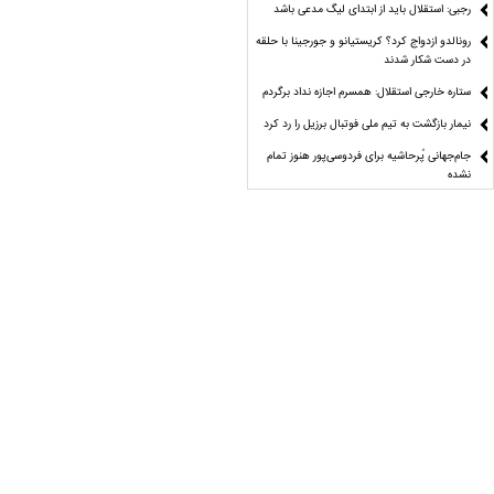
رجبی: استقلال باید از ابتدای لیگ مدعی باشد
رونالدو ازدواج کرد؟ کریستیانو و جورجینا با حلقه
در دست شکار شدند
ستاره خارجی استقلال: همسرم اجازه نداد برگردم
نیمار بازگشت به تیم ملی فوتبال برزیل را رد کرد
جام‌جهانی پُرحاشیه برای فردوسی‌پور هنوز تمام
نشده
حضور مجدد وحید امیری در فولاد
کاپیتان تیم ملی فوتبال ایران از فهرست اروپایی
المپیاکوس خط خورد
دستور تاج برای افشای اطلاعات قراردادی بازیکنان
لیگ برتر فوتبال
علوی: تاج از معرفی گل گهر توسط ممبینی به AFC
خبر نداشت
استقلال با دیوار پنج‌نفره به استقبال لیگ برتر
می‌رود
قهرمانی مازندران در کشتی آلیش زنان ایران
صعود فراستی و اسمعلی به فینال کشتی آزاد
نوجوانان جهان/ شانس برنز ۳ آزادکار ایران