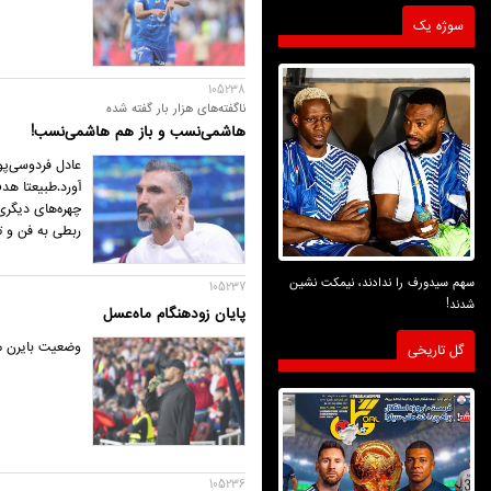
سوژه یک
105238
ناگفته‌های هزار بار گفته شده
هاشمی‌نسب و باز هم هاشمی‌نسب!
عادل فردوسی‌پو
آورد.طبیعتا هد
چهره‌های دیگری
ربطی به فن و ت
سهم سیدورف را ندادند، نیمکت نشین
105237
شدند!
پایان زودهنگام ماه‌عسل
وضعیت بایرن مو
گل تاریخی
105236