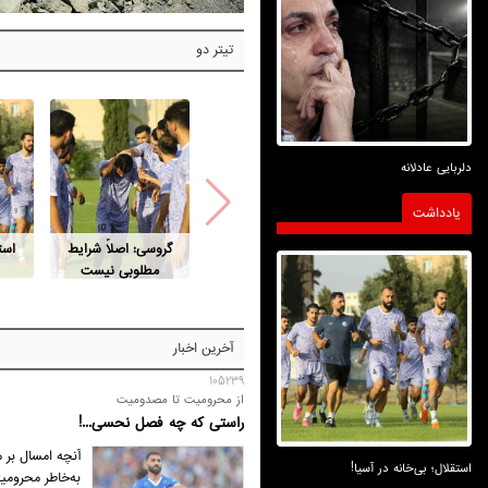
تیتر دو
دلربایی عادلانه
یادداشت
گروسی: اصلاً شرایط
است
مطلوبی نیست
آخرین اخبار
105239
از محرومیت تا مصدومیت
راستی که چه فصل نحسی...!
آنچه امسال بر 
استقلال؛ بی‌خانه در آسیا!
به‌خاطر محرومی