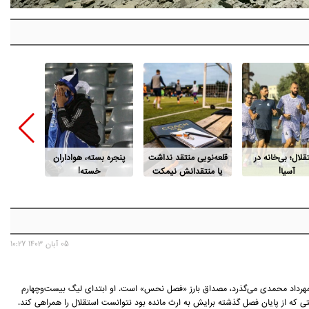
قلال؛ بی‌خانه در
قلعه‌نویی منتقد نداشت
پنجره بسته، هواداران
دلیل مر
آسیا!
یا منتقدانش نیمکت
خسته!
اسطوره م
ندارند؟
05 آبان 1403 10:27
مهرداد محمدی می‌گذرد، مصداق بارز «فصل نحس» است. او ابتدای لیگ بیست‌وچهارم
تی که از پایان فصل گذشته برایش به ارث مانده بود نتوانست استقلال را همراهی کند.