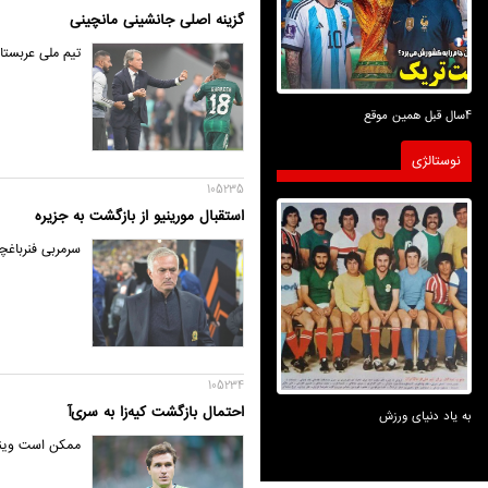
گزینه اصلی جانشینی مانچینی
تیم ملی عربستا
4سال قبل همین موقع
نوستالژی
105235
استقبال مورینیو از بازگشت به جزیره
سرمربی فنرباغچ
105234
احتمال بازگشت کیه‌زا به سری‌آ
به یاد دنیای ورزش
ممکن است وینگر