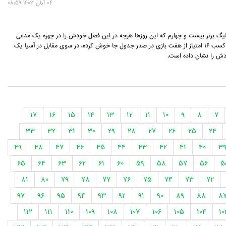
04 آبان 1403 08:59
یگ برتر بیست و چهارم که این روزها هرچه در این فصل خودش را در چهره یک مدعی
نشان داده و با کسب 16 امتیاز از هفت بازی در صدر جدول جا خوش کرده، در سوی مقابل در آسیا یک
دش را نشان داده است.
17
16
15
14
13
12
11
10
9
8
7
33
32
31
30
29
28
27
26
25
24
49
48
47
46
45
44
43
42
41
40
3
65
64
63
62
61
60
59
58
57
56
5
81
80
79
78
77
76
75
74
73
72
97
96
95
94
93
92
91
90
89
88
8
112
111
110
109
108
107
106
105
104
10