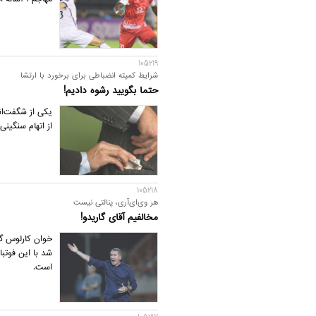
105219
شرایط کمیته انضباطی برای برخورد با ارتشا
حتما بگویید رشوه دادیم!
یکی از شگفت‌ان
از اتهام سنگینی
105218
هر وی‌ای‌آری، پنالتی نیست
مخالفیم آقای گاریدو!
خوان کارلوس گ
شد با این فوتبا
است.