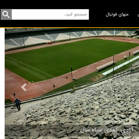
منهای فوتبال
revious
رف را ندادند، نیمکت نشین شدند!