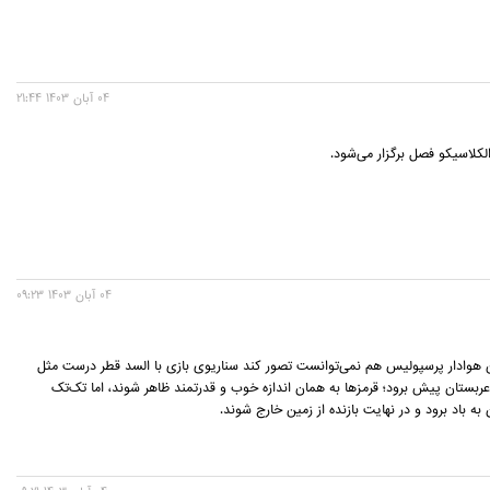
04 آبان 1403 21:44
لکلاسیکو فصل برگزار می‌شود.
04 آبان 1403 09:23
 هوادار پرسپولیس هم نمی‌توانست تصور کند سناریوی بازی با السد قطر درست مثل
 عربستان پیش برود؛ قرمزها به همان اندازه خوب و قدرتمند ظاهر شوند، اما تک‌تک
ه باد برود و در نهایت بازنده از زمین خارج شوند.