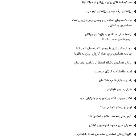
مذاکره استقلال برای میزبانی در فولاد آرنا
پزشکان لیگ مهمان پزشکان تیم ملی
رقابت مدیران استقلال و پرسپولیس برای ریاست
فدراسیون بدنسازی
پاسخ منفی حدادی به بازیکنان جوانان
پرسپولیس به جز یک نفر
دیدار سفیر ژاپن با رییس کمیته ملی المپیک/
نهایت همکاری برای اعزام کاروان ایران به ناگویا
پایان همکاری باشگاه استقلال با رامین رضاییان
امید عالیشاه به گل‌گهر پیوست
رامین،عاشق قایم‌موشک‌بازی!
قایقی بدون قایقران
اختر: سهراب نگاه ویژه‌ای به جوان‌گرایی دارد
این پول‌ها از کجا می‌آید؟
تیم بعدی محمد صلاح مشخص شد
معرفی دبیر جدید فدراسیون کشتی
کاپیتان‌های استقلال مشخص شدند/ انتخاب