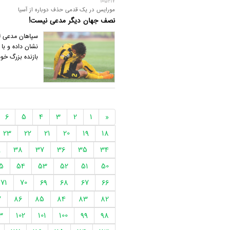
105217
مورایس در یک قدمی حذف دوباره از آسیا
نصف جهان دیگر مدعی نیست!
سپاهان مدعی ل
بازنده بزرگ خو
6
5
4
3
2
1
«
23
22
21
20
19
18
9
38
37
36
35
34
5
54
53
52
51
50
71
70
69
68
67
66
7
86
85
84
83
82
3
102
101
100
99
98