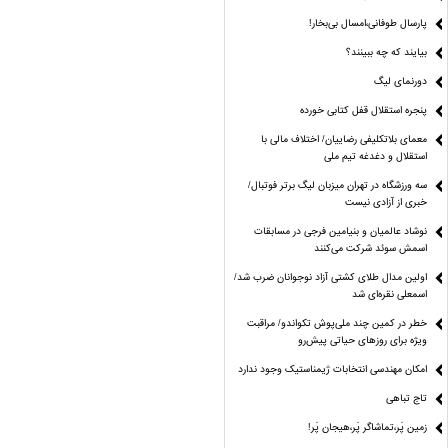
پارسال طوفانی،امسال بی‌بخار!
بیایند که چه ببینند؟
دورنمای لیگ
پنجره‌ استقلال قفل کتابی خورده
معمای بلاتکلیفی رضاییان/ اختلاف مالی با
استقلال و دغدغه تیم ملی
سه ورزشگاه در تهران میزبان لیگ برتر فوتبال/
خبری از آزادی نیست
نوشاد عالمیان و بنیامین فرجی در مسابقات
اسمش سوئد شرکت می‌کنند
اولین مدال طلای کشتی آزاد نوجوانان ضرب شد/
اسمعلی نقره‌ای شد
خطر در کمین چند ملی‌پوش تکواندو/ مراقبت
ویژه برای روزهای حیاتی پیش‌رو
امکان مهندسی انتخابات ژیمناستیک وجود ندارد
تاج تباهی
زمین پَر،تماشاگر پَر،هیجان پَر!