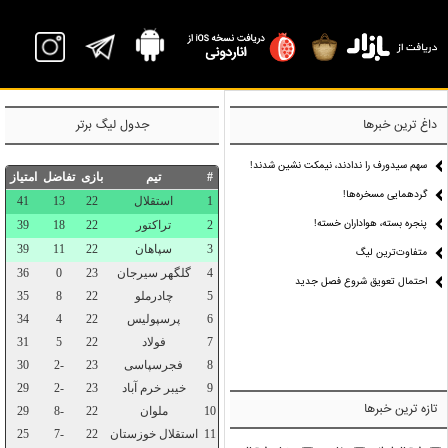
P
داغ ترین خبرها
جدول لیگ برتر
سهم سیدورف را ندادند، نیمکت نشین شدند!
گردهمایی مسخره‌ها!
پنجره بسته، هواداران خسته!
متفاوت‌ترین لیگ
احتمال تعویق شروع فصل جدید
تازه ترین خبرها