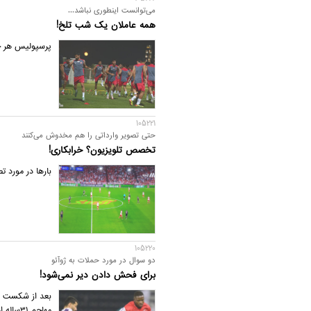
می‌توانست اینطوری نباشد...
همه عاملان یک شب تلخ!
پرسپولیس هر چق
105221
حتی تصویر وارداتی را هم مخدوش می‌کنند
تخصص تلویزیون؟ خرابکاری!
بارها در مورد 
105220
دو سوال در مورد حملات به ژوآئو
برای فحش دادن دیر نمی‌شود!
بعد از شکست پر
مهاجم 31‌ساله اهل آنگولا که برای نخستین‌بار در ترکیب اصلی قرار گرفت، اما موفق به گلزنی نشد.