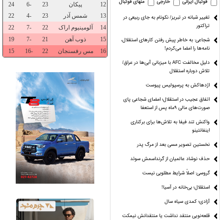
فوتبال ایرانی
خارجی
منهای فوتبال
تغییر شبانه در تبریز/ نکونام به جای ربیعی در
تراکتور
شجاعی: به خاطر پیش رفتن کارهای استقلال،
نامه‌ها را امضا می‌کردم!
دلیل مخالفت AFC با میزبانی آبی‌ها در عراق/
تلاش دوباره استقلال
اژدهاکش به پرسپولیس پیوست
اتفاق عجیب در استقلال؛ امضای شجاعی پای
صورت‌های مالی ٩ماه پس از استعفا
گ مشکوک پسر
رقابت مدیران استقلال
قایقی بدون قایقران
این پول‌ها
نچستریونایتد
و پرسپولیس برای
می‌آی
واکنش تند فیفا به تلاش‌ها برای برکناری
اینفانتینو
ریاست فدراسیون
بدنسازی
نخستین تصویر مسی بعد از مرگ پدر
حذف نوشاد عالمیان از گرنداسمش سوئد
گروسی: اصلاً شرایط مطلوبی نیست
استقلال؛ بی‌خانه در آسیا!
آزادی؛ کمدی سیاه سال
قلعه‌نویی منتقد نداشت یا منتقدانش نیمکت