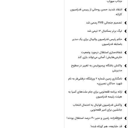
جذاب سهراب
انتقاد شدید حسن روحانی از رییس فدراسیون
کاراته
تصمیم جنجالی FIVB رسمی شد
لیگ برتر بسکتبال ۱۲ تیمی شد
حکم رئیس فدراسیون والیبال برای یک مدیر
باسابقه فدراسیون
شفاف‌سازی استقلال درمورد وضعیت
خارجی‌هایش/ آسانی می‌تواند بازی کند
واکنش باشگاه پرسپولیس به تغییر در سطوح
مدیریتی
نامگذاری زمین شماره ۲ ورزشگاه درفشی‌فر به نام
شهید «ماکان نصیری»
ارائه برنامه‌ قلعه‌نویی برای جام ملت‌های آسیا به
هیئت رئیسه فدراسیون
واکنش فدراسیون فوتبال به احتمال انتخاب
جانشین برای امیر قلعه‌نویی
فتح‌الله‌زاده: رامین و منیر 40 درصد استقلال بودند!
قد «شایعه» هم کوتاه شده!