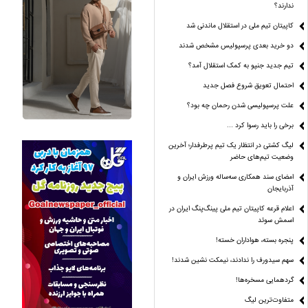
ندارند؟
کاپیتان تیم ملی در استقلال ماندنی شد
دو خرید بعدی پرسپولیس مشخص شدند
تیم جدید جنپو به کمک استقلال آمد؟
احتمال تعویق شروع فصل جدید
علت پرسپولیسی شدن رحمان چه بود؟
برخی را باید رسوا کرد …
لیگ کشتی در انتظار یک تیم پرطرفدار؛ آخرین
وضعیت تیم‌های حاضر
امضای سند همکاری سه‌ساله ورزش ایران و
آذربایجان
اعلام قرعه کاپیتان تیم ملی پینگ‌پنگ ایران در
اسمش سوئد
پنجره بسته، هواداران خسته!
سهم سیدورف را ندادند، نیمکت نشین شدند!
گردهمایی مسخره‌ها!
متفاوت‌ترین لیگ