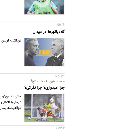
105224
گلادیاتورها در میدان
فرداشب اولین ا
105223
همه عاملان یک شب تلخ!
چرا امیدواری؟ چرا نگرانی؟
حتی بدبین‌ترین
دیدار با الاهلی
موقعیت‌هایشان ب
105222