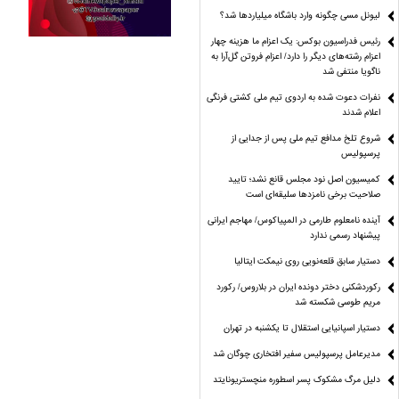
لیونل مسی چگونه وارد باشگاه میلیاردها شد؟
رئیس فدراسیون بوکس: یک اعزام ما هزینه چهار
اعزام رشته‌های دیگر را دارد/ اعزام فروتن گل‌آرا به
ناگویا منتفی شد
نفرات دعوت شده به اردوی تیم ملی کشتی فرنگی
اعلام شدند
شروع تلخ مدافع تیم ملی پس از جدایی از
پرسپولیس
کمیسیون اصل نود مجلس قانع نشد؛ تایید
صلاحیت برخی نامزدها سلیقه‌ای است
آینده نامعلوم طارمی در المپیاکوس/ مهاجم ایرانی
پیشنهاد رسمی ندارد
دستیار سابق قلعه‌نویی روی نیمکت ایتالیا
رکوردشکنی دختر دونده ایران در بلاروس/ رکورد
مریم طوسی شکسته شد
دستیار اسپانیایی استقلال تا یکشنبه در تهران
مدیرعامل پرسپولیس سفیر افتخاری چوگان شد
دلیل مرگ مشکوک پسر اسطوره منچستریونایتد