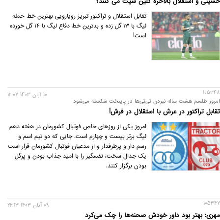
حسینی و استقلال بالاخره کلین شیت می کنند؟
تقابل استقلال و تراکتور تبریز رویارویی بهترین خط حمله
لیگ با 13 گل زده و بدترین خط دفاع لیگ با 14 گل خورده
است!
105348
10 آبان 1403 12:07
امروز طلسم هشت ساله نبردن تی‌تی‌ها در پایتخت شکسته می‌شود
تقابل تراکتور در عرش با استقلال در فرش!
امروز یکی از روزهای خاص فوتبال کشورمان در هفته دهم
لیگ برتر بیست و چهارم است. جایی که دو تیم اسم و
رسم دار و پرطرفدار و از مدعیان فوتبال کشورمان قرار است
یک جدال سخت، نفسگیر را با امید جذاب بودن و پرگل
بودن برگزار کنند.
105347
09 آبان 1403 22:13
مهری: بهتر بود داور خودش صحنه‌ها را چک می‌کرد