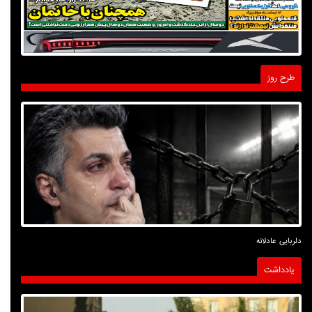
طرح روز
دلربایی عادلانه
یادداشت