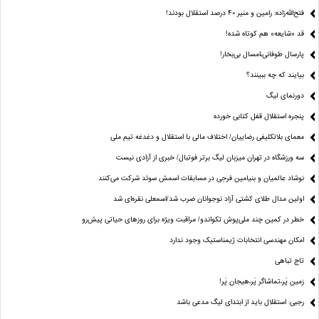
فتح‌الله‌زاده: رامین و منیر 40 درصد استقلال بودند!
قد «شایعه» هم کوتاه شده!
پارسال طوفانی،امسال بی‌بخار!
بیایند که چه ببینند؟
دورنمای لیگ
پنجره‌ استقلال قفل کتابی خورده
معمای بلاتکلیفی رضاییان/ اختلاف مالی با استقلال و دغدغه تیم ملی
سه ورزشگاه در تهران میزبان لیگ برتر فوتبال/ خبری از آزادی نیست
نوشاد عالمیان و بنیامین فرجی در مسابقات اسمش سوئد شرکت می‌کنند
اولین مدال طلای کشتی آزاد نوجوانان ضرب شد/اسمعلی نقره‌ای شد
خطر در کمین چند ملی‌پوش تکواندو/ مراقبت ویژه برای روزهای حیاتی پیش‌رو
امکان مهندسی انتخابات ژیمناستیک وجود ندارد
تاج تباهی
زمین پَر،تماشاگر پَر،هیجان پَر!
رجبی: استقلال باید از ابتدای لیگ مدعی باشد