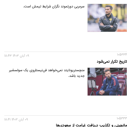
سرمربی دورتموند نگران شرایط تیمش است.
105334
09 آبان 1403 18:43
تاریخ تکرار نمی‌شود
منچستریونایتد نمی‌خواهد فن‌نیستلروی یک سولسشیر
جدید باشد.
105333
09 آبان 1403 18:41
مانچینی و تکذیب دریافت غرامت از سعودی‌ها