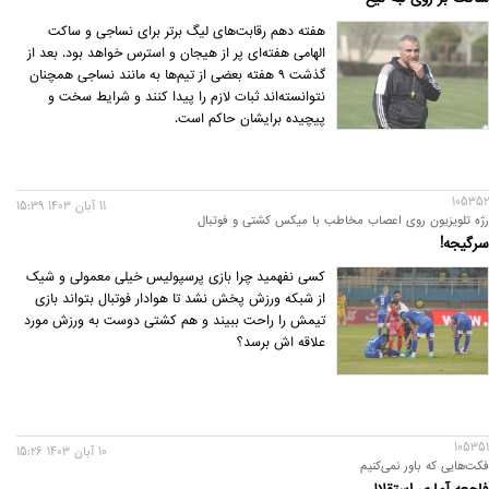
هفته دهم رقابت‌های لیگ برتر برای نساجی و ساکت
الهامی هفته‌ای پر از هیجان و استرس خواهد بود. بعد از
گذشت ٩ هفته بعضی از تیم‌ها به مانند نساجی همچنان
نتوانسته‌اند ثبات لازم را پیدا کنند و شرایط سخت و
پیچیده برایشان حاکم است.
105352
11 آبان 1403 15:39
رژه تلویزیون روی اعصاب مخاطب با میکس کشتی و فوتبال
سرگیجه!
کسی نفهمید چرا بازی پرسپولیس خیلی معمولی و شیک
از شبکه ورزش پخش نشد تا هوادار فوتبال بتواند بازی
تیمش را راحت ببیند و هم کشتی دوست به ورزش مورد
علاقه اش برسد؟
105351
10 آبان 1403 15:26
فکت‌‎هایی که باور نمی‌کنیم