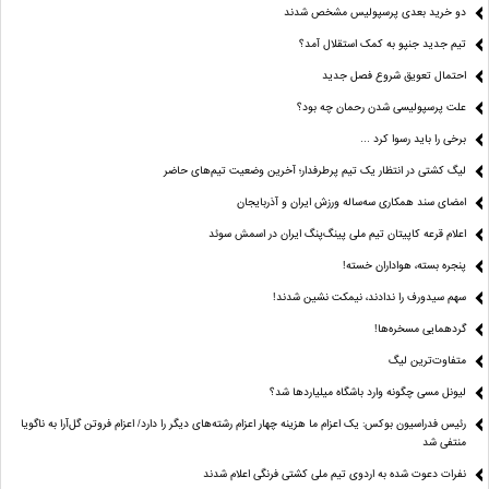
دو خرید بعدی پرسپولیس مشخص شدند
تیم جدید جنپو به کمک استقلال آمد؟
احتمال تعویق شروع فصل جدید
علت پرسپولیسی شدن رحمان چه بود؟
برخی را باید رسوا کرد …
لیگ کشتی در انتظار یک تیم پرطرفدار؛ آخرین وضعیت تیم‌های حاضر
امضای سند همکاری سه‌ساله ورزش ایران و آذربایجان
اعلام قرعه کاپیتان تیم ملی پینگ‌پنگ ایران در اسمش سوئد
پنجره بسته، هواداران خسته!
سهم سیدورف را ندادند، نیمکت نشین شدند!
گردهمایی مسخره‌ها!
متفاوت‌ترین لیگ
لیونل مسی چگونه وارد باشگاه میلیاردها شد؟
رئیس فدراسیون بوکس: یک اعزام ما هزینه چهار اعزام رشته‌های دیگر را دارد/ اعزام فروتن گل‌آرا به ناگویا
منتفی شد
نفرات دعوت شده به اردوی تیم ملی کشتی فرنگی اعلام شدند