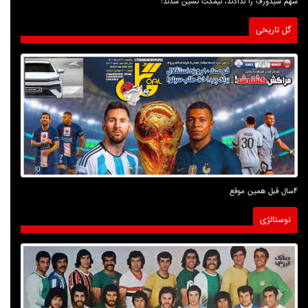
سهم سیدورف را ندادند، نیمکت نشین شدند!
گل تاریخی
4سال قبل همین موقع
نوستالژی