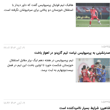
هافبک تیم فوتبال پرسپولیس گفت که داور دیدار با
استقلال خوزستان دو پنالتی برای سرخپوشان نگرفته است.
105345
09 آبان 1403 22:07
صدرنشینی به پرسپولیس نیامد؛ تیم گاریدو در اهواز باخت
تیم پرسپولیس در هفته دهم لیگ برتر مقابل استقلال
خوزستان شکست خورد تا اولین باخت این تیم در فصل
بیست‌و‌چهارم به ثبت برسد.
105335
09 آبان 1403 18:46
شاهین: شرایط بسیار ناامیدکننده است