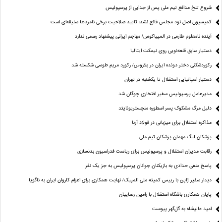
شروع تلخ مدافع تیم ملی پس از جدایی از پرسپولیس
کمیسیون اصل نود مجلس قانع نشد؛ تایید صلاحیت برخی نامزدها سلیقه‌ای است
آینده نامعلوم طارمی در المپیاکوس/ مهاجم ایرانی پیشنهاد رسمی ندارد
دستیار سابق قلعه‌نویی روی نیمکت ایتالیا
رکوردشکنی دختر دونده ایران در بلاروس/ رکورد مریم طوسی شکسته شد
دستیار اسپانیایی استقلال تا یکشنبه در تهران
مدیرعامل پرسپولیس سفیر افتخاری چوگان شد
دلیل مرگ مشکوک پسر اسطوره منچستریونایتد
مذاکره استقلال برای میزبانی در فولاد آرنا
پزشکان لیگ مهمان پزشکان تیم ملی
رقابت مدیران استقلال و پرسپولیس برای ریاست فدراسیون بدنسازی
پاسخ منفی حدادی به بازیکنان جوانان پرسپولیس به جز یک نفر
دیدار سفیر ژاپن با رییس کمیته ملی المپیک/ نهایت همکاری برای اعزام کاروان ایران به ناگویا
پایان همکاری باشگاه استقلال با رامین رضاییان
امید عالیشاه به گل‌گهر پیوست