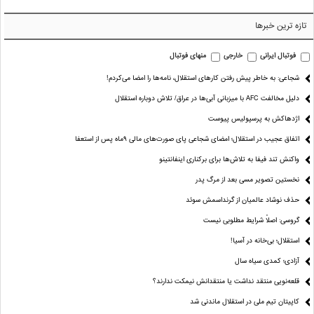
تازه ترین خبرها
فوتبال ایرانی
خارجی
منهای فوتبال
شجاعی: به خاطر پیش رفتن کارهای استقلال، نامه‌ها را امضا می‌کردم!
دلیل مخالفت AFC با میزبانی آبی‌ها در عراق/ تلاش دوباره استقلال
اژدهاکش به پرسپولیس پیوست
اتفاق عجیب در استقلال؛ امضای شجاعی پای صورت‌های مالی ٩ماه پس از استعفا
واکنش تند فیفا به تلاش‌ها برای برکناری اینفانتینو
نخستین تصویر مسی بعد از مرگ پدر
حذف نوشاد عالمیان از گرنداسمش سوئد
گروسی: اصلاً شرایط مطلوبی نیست
استقلال؛ بی‌خانه در آسیا!
آزادی؛ کمدی سیاه سال
قلعه‌نویی منتقد نداشت یا منتقدانش نیمکت ندارند؟
کاپیتان تیم ملی در استقلال ماندنی شد