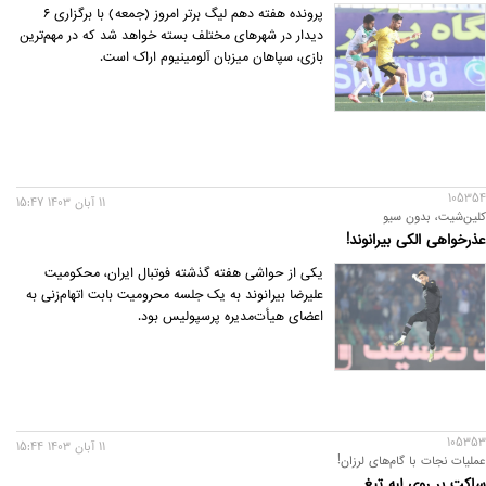
پرونده هفته دهم لیگ برتر امروز (جمعه) با برگزاری ۶
دیدار در شهرهای مختلف بسته خواهد شد که در مهم‌ترین
بازی، سپاهان میزبان آلومینیوم اراک است.
105354
11 آبان 1403 15:47
کلین‌شیت، بدون سیو
عذرخواهی الکی بیرانوند!
یکی از حواشی هفته گذشته فوتبال ایران، محکومیت
علیرضا بیرانوند به یک جلسه محرومیت بابت اتهام‌زنی به
اعضای هیأت‌مدیره پرسپولیس بود.
105353
11 آبان 1403 15:44
عملیات نجات با گام‌های لرزان!
ساکت بر روی لبه تیغ