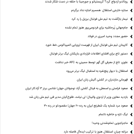
رونالدو ازدواج کرد؟ کریستیانو و جورجینا با حلقه در دست شکار شدند
ستاره خارجی استقلال: همسرم اجازه نداد برگردم
نیمار بازگشت به تیم ملی فوتبال برزیل را رد کرد
جام‌جهانی پُرحاشیه برای فردوسی‌پور هنوز تمام نشده
حضور مجدد وحید امیری در فولاد
کاپیتان تیم ملی فوتبال ایران از فهرست اروپایی المپیاکوس خط خورد
دستور تاج برای افشای اطلاعات قراردادی بازیکنان لیگ برتر فوتبال
علوی: تاج از معرفی گل گهر توسط ممبینی به AFC خبر نداشت
استقلال با دیوار پنج‌نفره به استقبال لیگ برتر می‌رود
قهرمانی مازندران در کشتی آلیش زنان ایران
صعود فراستی و اسمعلی به فینال کشتی آزاد نوجوانان جهان/ شانس برنز ۳ آزادکار ایران
بازدید معاون وزیر از اردوی والیبال/ لی نیامد، طلوع‌کیان مدیر فنی تیم ملی زنان شد
صعود مرد شماره یک شطرنج ایران به رده ۲۰ جهان/ مقصودلو در رده ۳۰
لیگ تازه و خاطره ناتمام
ماجراجویی تمام‌نشدنی وحید!
مراغه چیان: استقلال هنوز با ترکیب ایده‌آل فاصله دارد