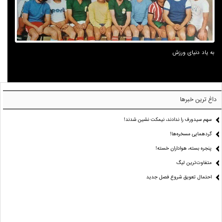
به یاد دنیای ورزش
داغ ترین خبرها
سهم سیدورف را ندادند، نیمکت نشین شدند!
گردهمایی مسخره‌ها!
پنجره بسته، هواداران خسته!
متفاوت‌ترین لیگ
احتمال تعویق شروع فصل جدید