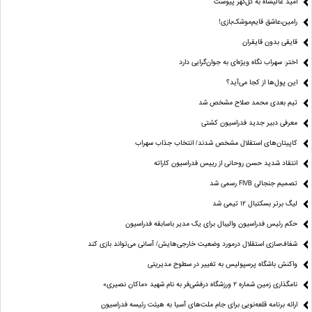
امید عالیشاه به گل‌گهر پیوست
رامین،عاشق قایم‌موشک‌بازی!
قایقی بدون قایقران
اختر: سهراب نگاه ویژه‌ای به جوان‌گرایی دارد
این پول‌ها از کجا می‌آید؟
تیم بعدی محمد صلاح مشخص شد
معرفی دبیر جدید فدراسیون کشتی
کاپیتان‌های استقلال مشخص شدند/ انتخاب جذاب سهراب
انتقاد شدید حسن روحانی از رییس فدراسیون کاراته
تصمیم جنجالی FIVB رسمی شد
لیگ برتر بسکتبال ۱۲ تیمی شد
حکم رئیس فدراسیون والیبال برای یک مدیر باسابقه فدراسیون
شفاف‌سازی استقلال درمورد وضعیت خارجی‌هایش/ آسانی می‌تواند بازی کند
واکنش باشگاه پرسپولیس به تغییر در سطوح مدیریتی
نامگذاری زمین شماره ۲ ورزشگاه درفشی‌فر به نام شهید «ماکان نصیری»
ارائه برنامه‌ قلعه‌نویی برای جام ملت‌های آسیا به هیئت رئیسه فدراسیون