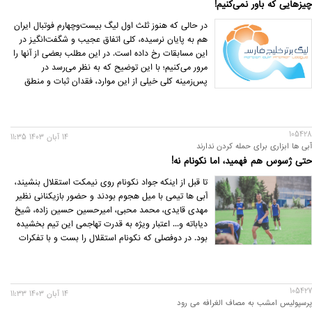
چیزهایی که باور نمی‌کنیم!
در حالی که هنوز ثلث اول لیگ بیست‌وچهارم فوتبال ایران
هم به پایان نرسیده، کلی اتفاق عجیب و شگفت‌انگیز در
این مسابقات رخ داده است. در این مطلب بعضی از آنها را
مرور می‌کنیم؛ با این توضیح که به نظر می‌رسد در
پس‌زمینه کلی خیلی از این موارد، فقدان ثبات و منطق
فنی در فوتبال ایران به چشم می‌خورد.
105428
14 آبان 1403 11:35
آبی ها ابزاری برای حمله کردن ندارند
حتی ژسوس هم فهمید، اما نکونام نه!
تا قبل از اینکه جواد نکونام روی نیمکت استقلال بنشیند،
آبی ها تیمی با میل هجوم بودند و حضور بازیکنانی نظیر
مهدی قایدی، محمد محبی، امیرحسین حسین زاده، شیخ
دیاباته و... اعتبار ویژه به قدرت تهاجمی این تیم بخشیده
بود. در دوفصلی که نکونام استقلال را بست و با تفکرات
اش تطبیق داد دیگر نه استقلال هجومی بود و نه بازیکن
هجومی تاثیرگذاری داشت.
105427
14 آبان 1403 11:33
پرسپولیس امشب به مصاف الغرافه می رود