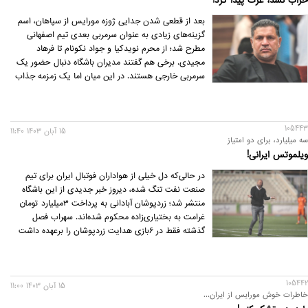
خراب نشد، عزت پیدا کرد!
جدیدش) داشته باشید!
بعد از قطعی شدن جدایی ژوزه مورایس از سپاهان، اسم
گزینه‌های زیادی به عنوان سرمربی بعدی تیم اصفهانی
مطرح شد؛ از محرم نویدکیا و جواد نکونام تا فرهاد
مجیدی. برخی هم گفتند مدیران باشگاه دنبال حضور یک
سرمربی خارجی هستند. در این میان اما یک زمزمه جذاب
هم در فضای مجازی منتشر شد مبنی بر اینکه ممکن است
علی دایی به اصفهان برود و روی نیمکت طلایی‌پوشان
بنشیند.
105443
15 آبان 1403 11:40
سه میلیارد، برای دو امتیاز
ویلموتس ایرانی!
در حالی‌که دل خیلی از هواداران فوتبال ایران برای تیم
صنعت نفت تنگ شده، دیروز خبر جدیدی از این باشگاه
منتشر شد؛ زردپوشان آبادانی به پرداخت 3میلیارد تومان
غرامت به بختیاری‌زاده محکوم شده‌اند. سهراب فصل
گذشته فقط در 6بازی هدایت زردپوشان را برعهده داشت
که حاصل آن قبول 4شکست، کسب 2تساوی و «صفر» برد
بود.
105442
15 آبان 1403 11:00
خاطرات خوش مورایس از ایران...