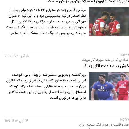
فنونی‌زاده:بعد از اورونوف، میلاد بهترین بازیکن ماست
مرتضی فنونی زاده در سالهای 64 تا 71 در دورانی پربار از
نظر افتخار در تیم پرسپولیس بود و با این تیم 10 عنوان
قهرمانی رسمی به دست آورد.مرتضی در گفتگویی با گل
درباره شرایط امروز تیم فوتبال پرسپولیس اینگونه صحبت
می کند:پرسپولیس در لیگ داخلی مشکلی ندارد اما در
مسابقات لیگ نخبگان کار تیم به مشکل برخورده است
(قبل از بازی با الغرافه این مصاحبه انجام شده است)،
باخت برابر تیم استقلال خوزستان در این شرایط به نظرم
105439
لازم بود تا بچه ها کمی بیشتر به خودشان بیایند.
15 آبان 1403 10:48
جمله‌ای که در همه شهرها کار می‌کند
خوش به سعادتت آقای بانی!
روز گذشته ویدیویی منتشر شد از بهنام بانی، خواننده
ایرانی که در میانه‌های کنسرتش در تبریز، رو به تماشاگران
می‌گوید: «من خودم استقلالی هستم، اما دم‌تان گرم که
استقلال را بردید.» اشاره او به پیروزی این هفته تراکتور
برابر آبی‌ها در تهران است.
105429
14 آبان 1403 11:36
چند واقعیت در مورد لیگ شلخته ایران