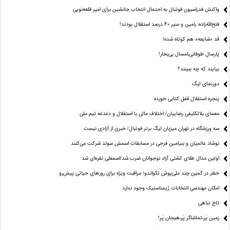
واکنش فدراسیون فوتبال به احتمال انتخاب جانشین برای امیر قلعه‌نویی
فتح‌الله‌زاده: رامین و منیر 40 درصد استقلال بودند!
قد «شایعه» هم کوتاه شده!
پارسال طوفانی،امسال بی‌بخار!
بیایند که چه ببینند؟
دورنمای لیگ
پنجره‌ استقلال قفل کتابی خورده
معمای بلاتکلیفی رضاییان/ اختلاف مالی با استقلال و دغدغه تیم ملی
سه ورزشگاه در تهران میزبان لیگ برتر فوتبال/ خبری از آزادی نیست
نوشاد عالمیان و بنیامین فرجی در مسابقات اسمش سوئد شرکت می‌کنند
اولین مدال طلای کشتی آزاد نوجوانان ضرب شد/اسمعلی نقره‌ای شد
خطر در کمین چند ملی‌پوش تکواندو/ مراقبت ویژه برای روزهای حیاتی پیش‌رو
امکان مهندسی انتخابات ژیمناستیک وجود ندارد
تاج تباهی
زمین پَر،تماشاگر پَر،هیجان پَر!