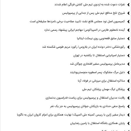
نفرات دعوت شده به اردوی تیم ملی کشتی فرنگی اعلام شدند
شروع تلخ مدافع تیم ملی پس از جدایی از پرسپولیس
کمیسیون اصل نود مجلس قانع نشد؛ تایید صلاحیت برخی نامزدها سلیقه‌ای است
آینده نامعلوم طارمی در المپیاکوس/ مهاجم ایرانی پیشنهاد رسمی ندارد
دستیار سابق قلعه‌نویی روی نیمکت ایتالیا
رکوردشکنی دختر دونده ایران در بلاروس/ رکورد مریم طوسی شکسته شد
دستیار اسپانیایی استقلال تا یکشنبه در تهران
مدیرعامل پرسپولیس سفیر افتخاری چوگان شد
دلیل مرگ مشکوک پسر اسطوره منچستریونایتد
مذاکره استقلال برای میزبانی در فولاد آرنا
پزشکان لیگ مهمان پزشکان تیم ملی
رقابت مدیران استقلال و پرسپولیس برای ریاست فدراسیون بدنسازی
پاسخ منفی حدادی به بازیکنان جوانان پرسپولیس به جز یک نفر
دیدار سفیر ژاپن با رییس کمیته ملی المپیک/ نهایت همکاری برای اعزام کاروان ایران به ناگویا
پایان همکاری باشگاه استقلال با رامین رضاییان