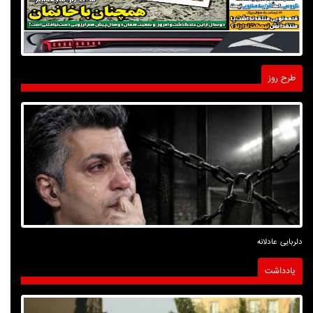
طرح روز
دلربایی عادلانه
یادداشت