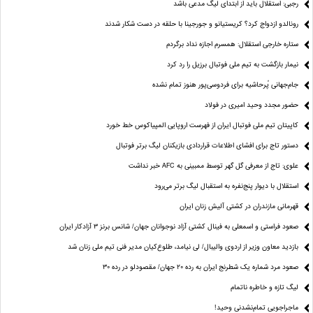
رجبی: استقلال باید از ابتدای لیگ مدعی باشد
رونالدو ازدواج کرد؟ کریستیانو و جورجینا با حلقه در دست شکار شدند
ستاره خارجی استقلال: همسرم اجازه نداد برگردم
نیمار بازگشت به تیم ملی فوتبال برزیل را رد کرد
جام‌جهانی پُرحاشیه برای فردوسی‌پور هنوز تمام نشده
حضور مجدد وحید امیری در فولاد
کاپیتان تیم ملی فوتبال ایران از فهرست اروپایی المپیاکوس خط خورد
دستور تاج برای افشای اطلاعات قراردادی بازیکنان لیگ برتر فوتبال
علوی: تاج از معرفی گل گهر توسط ممبینی به AFC خبر نداشت
استقلال با دیوار پنج‌نفره به استقبال لیگ برتر می‌رود
قهرمانی مازندران در کشتی آلیش زنان ایران
صعود فراستی و اسمعلی به فینال کشتی آزاد نوجوانان جهان/ شانس برنز ۳ آزادکار ایران
بازدید معاون وزیر از اردوی والیبال/ لی نیامد، طلوع‌کیان مدیر فنی تیم ملی زنان شد
صعود مرد شماره یک شطرنج ایران به رده ۲۰ جهان/ مقصودلو در رده ۳۰
لیگ تازه و خاطره ناتمام
ماجراجویی تمام‌نشدنی وحید!