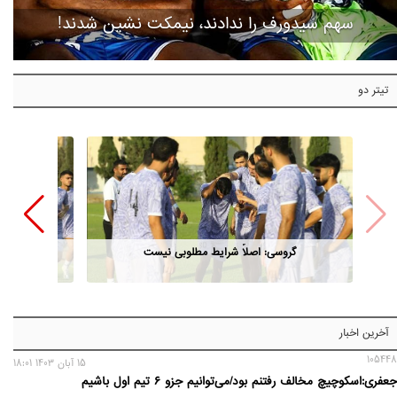
سهم سیدورف را ندادند، نیمکت نشین شدند!
تیتر دو
گروسی: اصلاً شرایط مطلوبی نیست
آخرین اخبار
105448
15 آبان 1403 18:01
جعفری:اسکوچیچ مخالف رفتنم بود/می‌توانیم جزو ۶ تیم اول باشیم