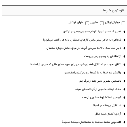
تازه ترین خبرها
فوتبال ایرانی
خارجی
منهای فوتبال
تغییر شبانه در تبریز/ نکونام به جای ربیعی در تراکتور
شجاعی: به خاطر پیش رفتن کارهای استقلال، نامه‌ها را امضا می‌کردم!
دلیل مخالفت AFC با میزبانی آبی‌ها در عراق/ تلاش دوباره استقلال
اژدهاکش به پرسپولیس پیوست
اتفاق عجیب در استقلال؛ امضای شجاعی پای صورت‌های مالی ٩ماه پس از استعفا
واکنش تند فیفا به تلاش‌ها برای برکناری اینفانتینو
نخستین تصویر مسی بعد از مرگ پدر
حذف نوشاد عالمیان از گرنداسمش سوئد
گروسی: اصلاً شرایط مطلوبی نیست
استقلال؛ بی‌خانه در آسیا!
آزادی؛ کمدی سیاه سال
قلعه‌نویی منتقد نداشت یا منتقدانش نیمکت ندارند؟