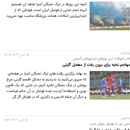
آنچه این روزها در لیگ نخبگان آسیا شاهد آن هستیم
آیینه تمام نمایی از فوتبال ایران است، فوتبالی که از
ابتدایی‌ترین امکانات همانند ورزشگاه مناسب بهره نمی‌برد.
105445
15 آبان 1403 12:05
اندر احوالات این روزهای سرخپوشان آسیایی
مهاجم نخبه برای برون رفت از معضل گلزنی
به بهانه برگزاری رقابت‌های لیگ نخبگان آسیا در هفته‌ای
که سپری می‌کنیم بد ندیدیم به مشکل طلسم گلزنی سرخ
پوشان در لیگ نخبگان اشاره کنیم...در جایی که یک قانون
نوین و اصطلاحا آپدیت شده فوتبال در آن حکم فرماست
و دیگر آن جمله قدیمی و تکراری که در فوتبال اگر گل
نزنید، گل می‌خورید جاری نیست و این بار این قانون
جدید فوتبال آسیا و البته سایر لیگهای دنیا در سطح حرفه
ای می گوید: اگر در این رقابت‌های خاص گل نزنید در
105444
صورت گل نخوردن هم باید وداع زود هنگامی در همان
15 آبان 1403 11:42
دایی دور از فوتبال خوش است
مراحل اول لیگهای معتبر آسیایی یا اروپایی (با فرمت