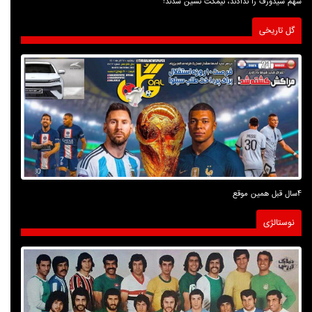
سهم سیدورف را ندادند، نیمکت نشین شدند!
گل تاریخی
4سال قبل همین موقع
نوستالژی