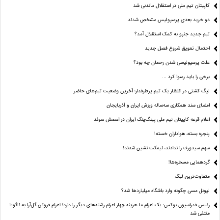
کاپیتان تیم ملی در استقلال ماندنی شد
دو خرید بعدی پرسپولیس مشخص شدند
تیم جدید جنپو به کمک استقلال آمد؟
احتمال تعویق شروع فصل جدید
علت پرسپولیسی شدن رحمان چه بود؟
برخی را باید رسوا کرد …
لیگ کشتی در انتظار یک تیم پرطرفدار؛ آخرین وضعیت تیم‌های حاضر
امضای سند همکاری سه‌ساله ورزش ایران و آذربایجان
اعلام قرعه کاپیتان تیم ملی پینگ‌پنگ ایران در اسمش سوئد
پنجره بسته، هواداران خسته!
سهم سیدورف را ندادند، نیمکت نشین شدند!
گردهمایی مسخره‌ها!
متفاوت‌ترین لیگ
لیونل مسی چگونه وارد باشگاه میلیاردها شد؟
رئیس فدراسیون بوکس: یک اعزام ما هزینه چهار اعزام رشته‌های دیگر را دارد/ اعزام فروتن گل‌آرا به ناگویا
منتفی شد