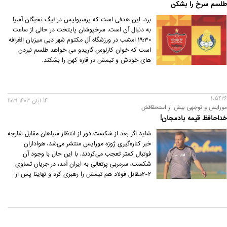
طلسم سرخ را بشکن
برد. این هدفی است که پرسپولیس در لیگ نخبگان آسیا
به دنبال آن است. سرخپوشان پایتخت در حالی از ساعت
19:30 امشب در ورزشگاه آل مکتوم شهر دبی میزبان الغرافه
است که خوان کارلوس گاریدو می خواهد طلسم نبردن
های خودش و تیمش در قاره کهن را بشکند.
105426
14 آبان 1403 11:31
مورایس و توجهی بیش از استحقاقش
خداحافظ قیمه بادمجان!
شاید اگر بعد از شکست دور از انتظار سپاهان مقابل شارجه
خبر کناره‌گیری ژوزه مورایس منتشر می‌شد، هواداران
فوتبال کمتر تعجب می‌کردند. با این حال با وجود آن
شکست، سرمربی پرتغالی به ایران آمد، در جریان تساوی
2-2مقابل فولاد هم تیمش را رهبری کرد و نهایتا پس از
پیروزی یک بر صفر مقابل آلومینیوم اراک، تصمیم به
استعفا گرفت.