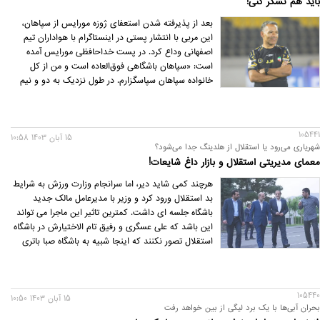
باید هم تشکر کنی!
بعد از پذیرفته شدن استعفای ژوزه مورایس از سپاهان،
این مربی با انتشار پستی در اینستاگرام با هواداران تیم
اصفهانی وداع کرد. در پست خداحافظی مورایس آمده
است: «سپاهان باشگاهی فوق‌العاده است و من از کل
خانواده سپاهان سپاسگزارم. در طول نزدیک به دو و نیم
فصل حضورم در اینجا، افتخار این را داشتم که با فرهنگ
مردم بزرگ و کشور شگفت‌انگیز ایران آشنا شوم.
105441
15 آبان 1403 10:58
شهریاری می‌رود یا استقلال از هلدینگ جدا می‌شود؟
معمای مدیریتی استقلال و بازار داغ شایعات!
هرچند کمی شاید دیر، اما سرانجام وزارت ورزش به شرایط
بد استقلال ورود کرد و وزیر با مدیرعامل مالک جدید
باشگاه جلسه ای داشت. کمترین تاثیر این ماجرا می تواند
این باشد که علی عسگری و رفیق تام الاختیارش در باشگاه
استقلال تصور نکنند که اینجا شبیه به باشگاه صبا باتری
است.
105440
15 آبان 1403 10:50
بحران آبی‌ها با یک برد لیگی از بین خواهد رفت