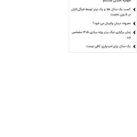
سهمیه آسیایی چادرملو
کسب یک مدال طلا و یک برنز توسط فرنگی‌کاران
در ۵ وزن نخست
معروف درمان والیبال می شود؟
زمان برگزاری لیگ برتر وزنه برداری ۱۴۰۵ مشخص
شد
یک مدال برای امیدواری کافی نیست
فدراسیون دست‌ و دل باز!
از هر دست بدی از همان دست پس میگیری!
تو باختی «رییس»!
رادیو اکتیو
آسانی اجازه بازی برای استقلال دارد؟
یک فینالیست در ۵ وزن کشتی فرنگی نوجوانان
جهان/ ۳ نماینده ایران حذف شدند
اصرار عجیب چند دلال برای انتقال یک بازیکن
ملی‌پوش به پرسپولیس!
در انتظار انتخاب سرمربیان سرخابی/ مربی
سپاهانی در حوالی نیمکت پرسپولیس