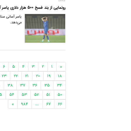
117012
رونمایی از بند فسخ 500 هزار دلاری یاسر آسانی با استقلال
یاسر آسانی ستار
می‌دهد.
6
5
4
3
2
1
«
23
22
21
20
19
18
9
38
37
36
35
34
5
54
53
52
51
50
»
984
...
67
66