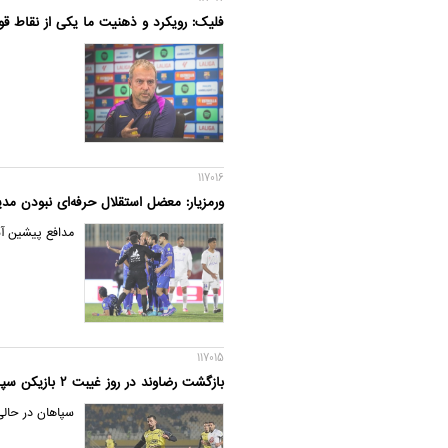
فلیک: رویکرد و ذهنیت ما یکی از نقاط ق
117016
ورمزیار: معضل استقلال حرفه‌ای نبودن مد
مدافع پیشین آب
117015
بازگشت رضاوند در روز غیبت 2 بازیکن سپاهان برابر تراکتور
سپاهان در حالی