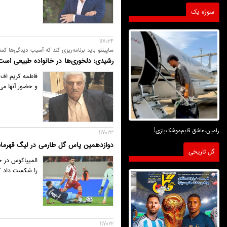
سوژه یک
117024
ساپینتو باید برنامه‌ریزی کند که آسیب دیدگی‌ها کم
رشیدی: دلخوری‌ها در خانواده طبیعی است
فاطمه کریم اف -
و حضور آنها می
رامین،عاشق قایم‌موشک‌بازی!
117023
دوازدهمین پاس گل طارمی در لیگ قهرمانا
گل تاریخی
المپیاکوس در ح
را شکست داد که
117022