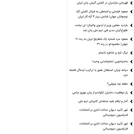
قهرمانی مازندران در کشتی آلیش زنان ایران
صعود فراستی و اسمعلی به فینال کشتی آزاد
نوجوانان جهان/ شانس برنز ۳ آزادکار ایران
بازدید معاون وزیر از اردوی والیبال/ لی نیامد،
طلوع‌کیان مدیر فنی تیم ملی زنان شد
صعود مرد شماره یک شطرنج ایران به رده ۲۰
جهان/ مقصودلو در رده ۳۰
لیگ تازه و خاطره ناتمام
ماجراجویی تمام‌نشدنی وحید!
مراغه چیان: استقلال هنوز با ترکیب ایده‌آل فاصله
دارد
نقطه چه جوشی؟
راز موفقیت دختران تکواندو از زبان مهروز ساعی
آمار و ارقام علیه منتقدان کاپیتان تیم ملی
مُهر تأیید دیوان عدالت اداری بر انتخابات
فدراسیون دوومیدانی
مُهر تأیید دیوان عدالت اداری بر انتخابات
فدراسیون دوومیدانی