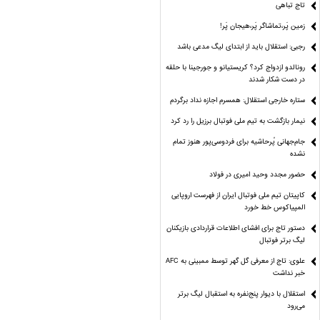
تاج تباهی
زمین پَر،تماشاگر پَر،هیجان پَر!
رجبی: استقلال باید از ابتدای لیگ مدعی باشد
رونالدو ازدواج کرد؟ کریستیانو و جورجینا با حلقه
در دست شکار شدند
ستاره خارجی استقلال: همسرم اجازه نداد برگردم
نیمار بازگشت به تیم ملی فوتبال برزیل را رد کرد
جام‌جهانی پُرحاشیه برای فردوسی‌پور هنوز تمام
نشده
حضور مجدد وحید امیری در فولاد
کاپیتان تیم ملی فوتبال ایران از فهرست اروپایی
المپیاکوس خط خورد
دستور تاج برای افشای اطلاعات قراردادی بازیکنان
لیگ برتر فوتبال
علوی: تاج از معرفی گل گهر توسط ممبینی به AFC
خبر نداشت
استقلال با دیوار پنج‌نفره به استقبال لیگ برتر
می‌رود