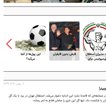
ت مدیران استقلال
قایقی بدون قایقران
این پول‌ها از کجا
قد «شای
پرسپولیس برای
می‌آید؟
است فدراسیون
بدنسازی
11 بهمن 1404 19:47
ییتر!
ر مسابقه‌ای که قاعدتا نباید این اندازه دشوار می‌شد، استقلال تهران در یزد با یک ‌گل
 را شکست داد. تنها گل این بازی را سامان فلاح به ثمر رساند؛