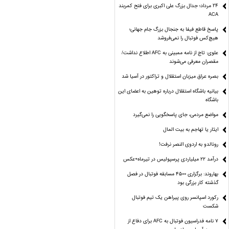
24 مرداد؛ جدال بزرگ علی‌ اکبری برای فتح کمربند
ACA
پاسخ قاطع فیفا به جنجال بزرگ جام جهانی؛
هیچ‌کس فوتبال را نمی‌فروشد
علوی: تاج از نامه ممبینی به AFC اطلاع نداشت/
مقصران معرفی می‌شوند
بصره عراق میزبان استقلال و تراکتور در آسیا شد
بیانیه باشگاه استقلال درباره توهین به اعضای این
باشگاه
مواضع مردمی، جای پاسخگویی را نمی‌گیرد
ایثار یا تهاجم به بیت المال
رونالدو به اردوی النصر نرفت!
درآمد ۲۲ میلیاردی پرسپولیس در تیرماه+عکس
بهاروند: برگزاری ۴۵۰۰ مسابقه فوتبال در فصل
گذشته کار بزرگی بود
رکورد اسپانسر روی پیراهن یک تیم فوتبال
شکست
۷ نامه فدراسیون فوتبال به AFC برای دفاع از