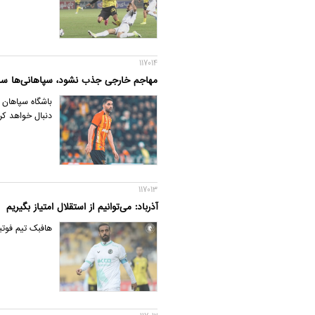
117014
مهاجم خارجی جذب نشود، سپاهانی‌ها سرا
باشگاه سپاهان 
دنبال خواهد کرد
117013
آذرباد: می‌توانیم از استقلال امتیاز بگیریم
هافبک تیم فوتبا