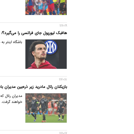
117019
هافبک لیورپول جای فراتسی را می‌گیرد؟/ تو
باشگاه اینتر ب
117018
بازیکنان رئال مادرید زیر ذره‌بین مدیران با
مدیران رئال که
خواهند گرفت.
117017