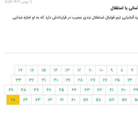
11 بهمن 1404 18:56
ه آلبانیایی تیم فوتبال استقلال بندی عجیب در قراردادش دارد که به او اجازه جدایی
17
16
15
14
13
12
11
10
9
8
7
33
32
31
30
29
28
27
26
25
24
49
48
47
46
45
44
43
42
41
40
3
65
64
63
62
61
60
59
58
57
56
5