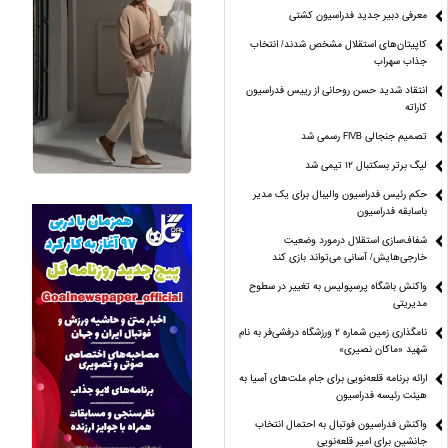
معرفی دبیر جدید فدراسیون کشتی
کاپیتان‌های استقلال مشخص شدند/ انتخاب
جذاب سهراب
انتقاد شدید حسن روحانی از رییس فدراسیون
کاراته
تصمیم جنجالی FIVB رسمی شد
لیگ برتر بسکتبال ۱۲ تیمی شد
حکم رئیس فدراسیون والیبال برای یک مدیر
باسابقه فدراسیون
شفاف‌سازی استقلال درمورد وضعیت
خارجی‌هایش/ آسانی می‌تواند بازی کند
واکنش باشگاه پرسپولیس به تغییر در سطوح
مدیریتی
نامگذاری زمین شماره ۲ ورزشگاه درفشی‌فر به نام
شهید «ماکان نصیری»
ارائه برنامه‌ قلعه‌نویی برای جام ملت‌های آسیا به
هیئت رئیسه فدراسیون
واکنش فدراسیون فوتبال به احتمال انتخاب
جانشین برای امیر قلعه‌نویی