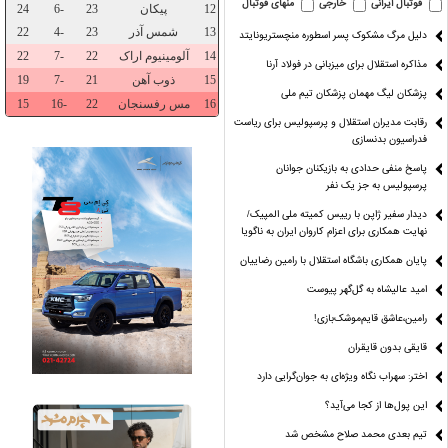
فوتبال ایرانی
خارجی
منهای فوتبال
دلیل مرگ مشکوک پسر اسطوره منچستریونایتد
مذاکره استقلال برای میزبانی در فولاد آرنا
پزشکان لیگ مهمان پزشکان تیم ملی
رقابت مدیران استقلال و پرسپولیس برای ریاست
فدراسیون بدنسازی
پاسخ منفی حدادی به بازیکنان جوانان
پرسپولیس به جز یک نفر
دیدار سفیر ژاپن با رییس کمیته ملی المپیک/
عه» هم کوتاه
پارسال طوفانی،امسال
زمین پَر،تماشاگر
رجبی: استقلا
نهایت همکاری برای اعزام کاروان ایران به ناگویا
شده!
بی‌بخار!
پَر،هیجان پَر!
ابتدای لیگ 
پایان همکاری باشگاه استقلال با رامین رضاییان
امید عالیشاه به گل‌گهر پیوست
رامین،عاشق قایم‌موشک‌بازی!
قایقی بدون قایقران
اختر: سهراب نگاه ویژه‌ای به جوان‌گرایی دارد
این پول‌ها از کجا می‌آید؟
تیم بعدی محمد صلاح مشخص شد