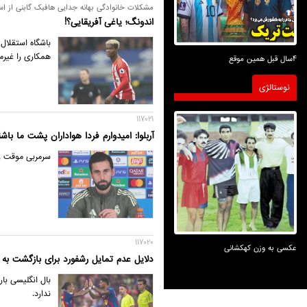
مشکلات خانوادگی بهانه جدایی هافبک گابنی از اس
اندونگ؛ یاغی آفریقایی؟!
باشگاه استقلال 
همکاری را غیر
4سال قبل همین موقع
نوستالژی
117021
آربلوا: امیدوارم فردا هواداران پشت ما باشن
سرمربی موقت رئ
117020
عکسی به وزن کهکشانی
دلایل عدم تمایل رشفورد برای بازگشت به 
بال انگلیسی بار
ندارد.