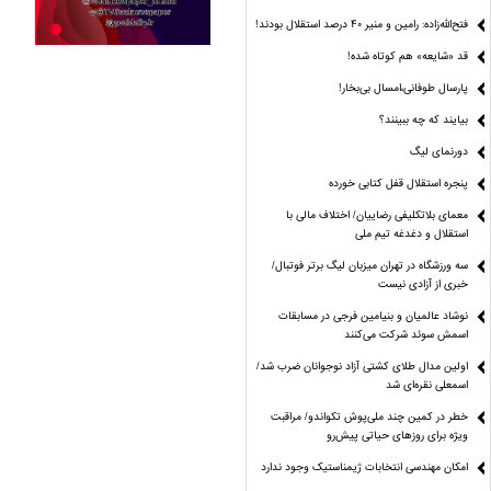
فتح‌الله‌زاده: رامین و منیر 40 درصد استقلال بودند!
قد «شایعه» هم کوتاه شده!
پارسال طوفانی،امسال بی‌بخار!
بیایند که چه ببینند؟
دورنمای لیگ
پنجره‌ استقلال قفل کتابی خورده
معمای بلاتکلیفی رضاییان/ اختلاف مالی با
استقلال و دغدغه تیم ملی
سه ورزشگاه در تهران میزبان لیگ برتر فوتبال/
خبری از آزادی نیست
نوشاد عالمیان و بنیامین فرجی در مسابقات
اسمش سوئد شرکت می‌کنند
اولین مدال طلای کشتی آزاد نوجوانان ضرب شد/
اسمعلی نقره‌ای شد
خطر در کمین چند ملی‌پوش تکواندو/ مراقبت
ویژه برای روزهای حیاتی پیش‌رو
امکان مهندسی انتخابات ژیمناستیک وجود ندارد