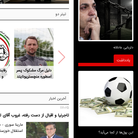
تیتر دو
دلربایی عادلانه
یادداشت
دلیل مرگ مشکوک پسر
رقاب
اسطوره منچستریونایتد
و 
ری
آخرین اخبار
117025
تاجرنیا و اقبال از دست رفته، غروب آقای تو
مارینا سوری - د
استقلال خوزستان
این پول‌ها از کجا می‌آید؟