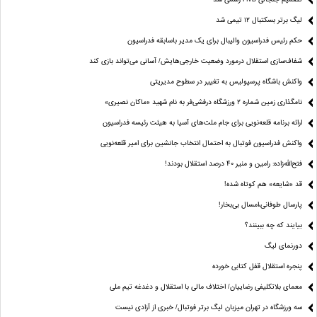
لیگ برتر بسکتبال ۱۲ تیمی شد
حکم رئیس فدراسیون والیبال برای یک مدیر باسابقه فدراسیون
شفاف‌سازی استقلال درمورد وضعیت خارجی‌هایش/ آسانی می‌تواند بازی کند
واکنش باشگاه پرسپولیس به تغییر در سطوح مدیریتی
نامگذاری زمین شماره ۲ ورزشگاه درفشی‌فر به نام شهید «ماکان نصیری»
ارائه برنامه‌ قلعه‌نویی برای جام ملت‌های آسیا به هیئت رئیسه فدراسیون
واکنش فدراسیون فوتبال به احتمال انتخاب جانشین برای امیر قلعه‌نویی
فتح‌الله‌زاده: رامین و منیر 40 درصد استقلال بودند!
قد «شایعه» هم کوتاه شده!
پارسال طوفانی،امسال بی‌بخار!
بیایند که چه ببینند؟
دورنمای لیگ
پنجره‌ استقلال قفل کتابی خورده
معمای بلاتکلیفی رضاییان/ اختلاف مالی با استقلال و دغدغه تیم ملی
سه ورزشگاه در تهران میزبان لیگ برتر فوتبال/ خبری از آزادی نیست