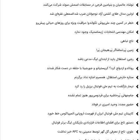
نوشاد عالمیان و بنیامین فرجی در مسابقات اسمش سوئد شرکت می‌کنند
اولین مدال طلای کشتی آزاد نوجوانان ضرب شد/اسمعلی نقره‌ای شد
خطر در کمین چند ملی‌پوش تکواندو/ مراقبت ویژه برای روزهای حیاتی پیش‌رو
امکان مهندسی انتخابات ژیمناستیک وجود ندارد
تاج تباهی
زمین پَر،تماشاگر پَر،هیجان پَر!
رجبی: استقلال باید از ابتدای لیگ مدعی باشد
رونالدو ازدواج کرد؟ کریستیانو و جورجینا با حلقه در دست شکار شدند
ستاره خارجی استقلال: همسرم اجازه نداد برگردم
نیمار بازگشت به تیم ملی فوتبال برزیل را رد کرد
جام‌جهانی پُرحاشیه برای فردوسی‌پور هنوز تمام نشده
حضور مجدد وحید امیری در فولاد
کاپیتان تیم ملی فوتبال ایران از فهرست اروپایی المپیاکوس خط خورد
دستور تاج برای افشای اطلاعات قراردادی بازیکنان لیگ برتر فوتبال
علوی: تاج از معرفی گل گهر توسط ممبینی به AFC خبر نداشت