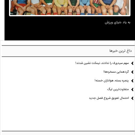
به یاد دنیای ورزش
داغ ترین خبرها
سهم سیدورف را ندادند، نیمکت نشین شدند!
گردهمایی مسخره‌ها!
پنجره بسته، هواداران خسته!
متفاوت‌ترین لیگ
احتمال تعویق شروع فصل جدید