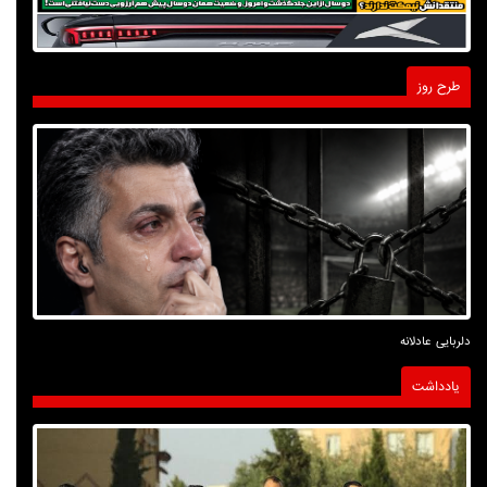
طرح روز
دلربایی عادلانه
یادداشت