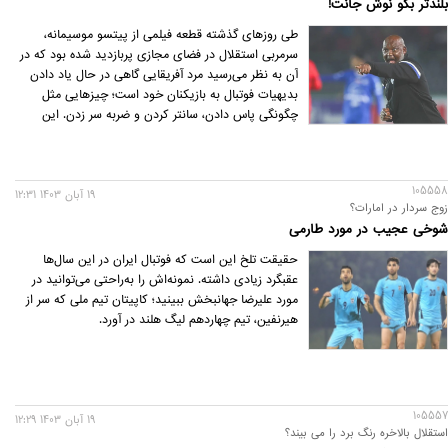
بلندتر بگو نوش جانت!
طی روزهای گذشته قطعه فیلمی از پیتسو موسیمانه،
سرمربی استقلال در فضای مجازی پربازدید شده بود که در
آن به نظر می‌رسید مرد آفریقایی گاهی در حال یاد دادن
بدیهیات فوتبال به بازیکنان خود است؛ چیزهایی مثل
چگونگی پاس دادن، سانتر کردن و ضربه سر زدن. این
فیلم‌ها، بحث‌های زیادی راه انداخته بود تا اینکه سرمربی
استقلال پس از مسابقه با الهلال، عملا آنها را تایید کرد.
105558
19 آبان 1403 12:31
زوج سردار در امارات؟
شوخی عجیب در مورد طارمی
حقیقت تلخ این است که فوتبال ایران در این سال‌ها
عقبگرد زیادی داشته. نمونه‌اش را به‌راحتی می‌توانید در
مورد علیرضا جهانبخش ببینید؛ کاپیتان تیم ملی که سر از
هیرنفین، تیم چهاردهم لیگ هلند در آورد.
105557
19 آبان 1403 12:29
استقلال بالاخره رنگ برد را می بیند؟