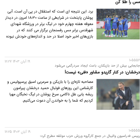
مس را طلا کن
برد. این نتیجه ای است که استقلال در پی آن است. آبی
پوشان پایتخت در شرایطی از ساعت 18:30 امروز، در دیدار
معوقه هفته چهارم خود در لیگ برتر در ورزشگاه شهدای
شهرقدس برابر مس رفسنجان برگزار می کنند که در
بازی‌های اخیر خود اصلا در حد و اندازه‌های خودش نبوده
اند، تا جایی که پنج شکست پیاپی در لیگ برتر و لیگ
نخبگان آسیا را تجربه کرده اند که در تاریخ 79 ساله
استقلال، بی سابقه بوده است.
105556
19 آبان 1403 12:27
جابجایی بیش از حد بازیکنان، باعث ایجاد سردرگمی می‌شود
درخشان: در کنار گاریدو مشاور «فنی» نیست!
مصاحبه تازه‌ای را با بازیکن و سرمربی اسبق پرسپولیس و
کارشناس این روزهای فوتبال حمید درخشان پیرامون
ریشه یابی علل ناکامی سرخ پوشان در لیگ نخبگان مهیا
کردیم که شما را به خواندن آن دعوت می‌کنیم.
105555
19 آبان 1403 12:25
رییس فدراسیون والیبال در جمع کارگروه ورزش حزب موتلفه مطرح کرد: