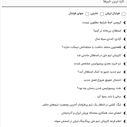
تازه ترین خبرها
فوتبال ایرانی
خارجی
منهای فوتبال
گروسی: اصلاً شرایط مطلوبی نیست
استقلال؛ بی‌خانه در آسیا!
آزادی؛ کمدی سیاه سال
قلعه‌نویی منتقد نداشت یا منتقدانش نیمکت ندارند؟
کاپیتان تیم ملی در استقلال ماندنی شد
دو خرید بعدی پرسپولیس مشخص شدند
تیم جدید جنپو به کمک استقلال آمد؟
احتمال تعویق شروع فصل جدید
علت پرسپولیسی شدن رحمان چه بود؟
برخی را باید رسوا کرد …
لیگ کشتی در انتظار یک تیم پرطرفدار؛ آخرین وضعیت تیم‌های حاضر
امضای سند همکاری سه‌ساله ورزش ایران و آذربایجان
اعلام قرعه کاپیتان تیم ملی پینگ‌پنگ ایران در اسمش سوئد