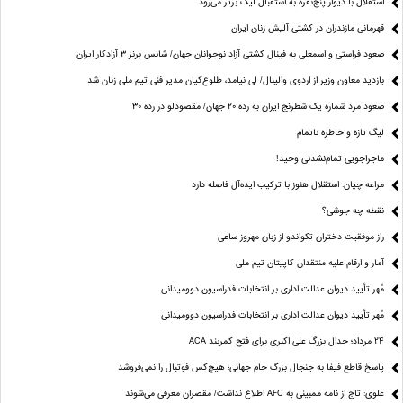
استقلال با دیوار پنج‌نفره به استقبال لیگ برتر می‌رود
قهرمانی مازندران در کشتی آلیش زنان ایران
صعود فراستی و اسمعلی به فینال کشتی آزاد نوجوانان جهان/ شانس برنز ۳ آزادکار ایران
بازدید معاون وزیر از اردوی والیبال/ لی نیامد، طلوع‌کیان مدیر فنی تیم ملی زنان شد
صعود مرد شماره یک شطرنج ایران به رده ۲۰ جهان/ مقصودلو در رده ۳۰
لیگ تازه و خاطره ناتمام
ماجراجویی تمام‌نشدنی وحید!
مراغه چیان: استقلال هنوز با ترکیب ایده‌آل فاصله دارد
نقطه چه جوشی؟
راز موفقیت دختران تکواندو از زبان مهروز ساعی
آمار و ارقام علیه منتقدان کاپیتان تیم ملی
مُهر تأیید دیوان عدالت اداری بر انتخابات فدراسیون دوومیدانی
مُهر تأیید دیوان عدالت اداری بر انتخابات فدراسیون دوومیدانی
24 مرداد؛ جدال بزرگ علی‌ اکبری برای فتح کمربند ACA
پاسخ قاطع فیفا به جنجال بزرگ جام جهانی؛ هیچ‌کس فوتبال را نمی‌فروشد
علوی: تاج از نامه ممبینی به AFC اطلاع نداشت/ مقصران معرفی می‌شوند