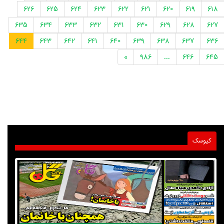
626
625
624
623
622
621
620
619
618
635
634
633
632
631
630
629
628
627
644
643
642
641
640
639
638
637
636
»
986
...
646
645
کیوسک