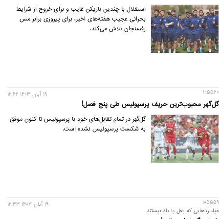
استقلال با چندین بازیکن غایب و برای خروج از شرایط
بحرانی عجیب هفته‌های اخیر، برای پیروزی برابر مس
رفسنجان تلاش می‌کند.
105560
19 آبان 1403 12:42
گل‌گهر محبوب‌ترین حریف پرسپولیس طی پنج فصل!
گل‌گهر در تمام تقابل‌های خود با پرسپولیس تا کنون موفق
به شکست پرسپولیس نشده است.
105559
19 آبان 1403 12:33
میلیاردهایی که بغل پا بلد نیستند