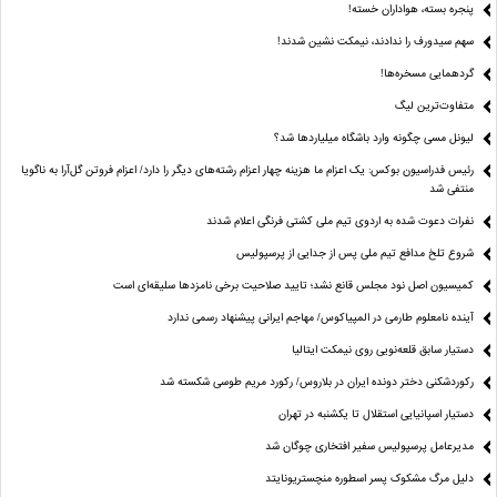
پنجره بسته، هواداران خسته!
سهم سیدورف را ندادند، نیمکت نشین شدند!
گردهمایی مسخره‌ها!
متفاوت‌ترین لیگ
لیونل مسی چگونه وارد باشگاه میلیاردها شد؟
رئیس فدراسیون بوکس: یک اعزام ما هزینه چهار اعزام رشته‌های دیگر را دارد/ اعزام فروتن گل‌آرا به ناگویا
منتفی شد
نفرات دعوت شده به اردوی تیم ملی کشتی فرنگی اعلام شدند
شروع تلخ مدافع تیم ملی پس از جدایی از پرسپولیس
کمیسیون اصل نود مجلس قانع نشد؛ تایید صلاحیت برخی نامزدها سلیقه‌ای است
آینده نامعلوم طارمی در المپیاکوس/ مهاجم ایرانی پیشنهاد رسمی ندارد
دستیار سابق قلعه‌نویی روی نیمکت ایتالیا
رکوردشکنی دختر دونده ایران در بلاروس/ رکورد مریم طوسی شکسته شد
دستیار اسپانیایی استقلال تا یکشنبه در تهران
مدیرعامل پرسپولیس سفیر افتخاری چوگان شد
دلیل مرگ مشکوک پسر اسطوره منچستریونایتد