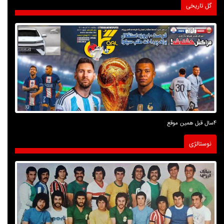
گل تاریخی
4سال قبل همین موقع
نوستالژی