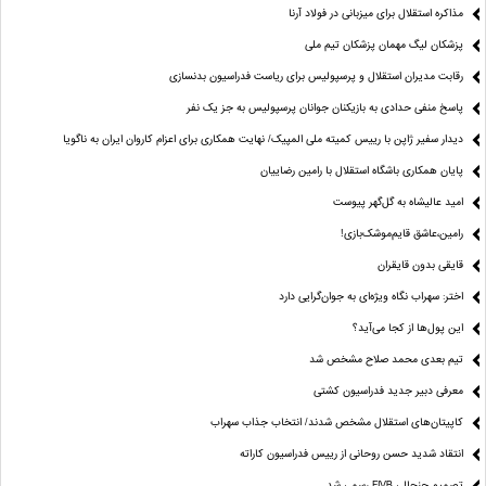
مذاکره استقلال برای میزبانی در فولاد آرنا
پزشکان لیگ مهمان پزشکان تیم ملی
رقابت مدیران استقلال و پرسپولیس برای ریاست فدراسیون بدنسازی
پاسخ منفی حدادی به بازیکنان جوانان پرسپولیس به جز یک نفر
دیدار سفیر ژاپن با رییس کمیته ملی المپیک/ نهایت همکاری برای اعزام کاروان ایران به ناگویا
پایان همکاری باشگاه استقلال با رامین رضاییان
امید عالیشاه به گل‌گهر پیوست
رامین،عاشق قایم‌موشک‌بازی!
قایقی بدون قایقران
اختر: سهراب نگاه ویژه‌ای به جوان‌گرایی دارد
این پول‌ها از کجا می‌آید؟
تیم بعدی محمد صلاح مشخص شد
معرفی دبیر جدید فدراسیون کشتی
کاپیتان‌های استقلال مشخص شدند/ انتخاب جذاب سهراب
انتقاد شدید حسن روحانی از رییس فدراسیون کاراته
تصمیم جنجالی FIVB رسمی شد