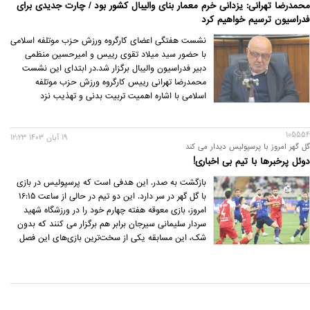
محمدرضا تهرانی: یزدانی خرم معمار بنای والیبال کشور بود / چارت جدیدی برای
فدراسیون ترسیم خواهیم کرد
نشست هفتگی اعضای کارگروه ورزش حزب موتلفه اسلامی
با حضور سید میلاد تقوی رییس و امیرحسین منظمی
دبیر فدراسیون والیبال برگزار شد.در ابتدای این نشست
محمدرضا تهرانی رییس کارگروه ورزش حزب موتلفه
اسلامی با اشاره اهمیت تربیت بدنی و تهذیب نزد
مسئولین این حزب بر پشتیبانی آنها از کارگروه تخصصی به
منظور حمایت از پیشرفت و ترقی ورزش کشور تاکید کرد.
105554
19 آبان 1403 12:23
گل گهر امروز با پرسپولیس دیدار می کند
دوئل پرخبرها با تیم بی اخباری!
بازگشت به صدر. این هدفی است که پرسپولیس در بازی
با گل گهر در سر دارد. این دو تیم در حالی از ساعت 16:15
امروز، بازی معوقه هفته چهارم خود را در ورزشگاه شهید
سردار سلیمانی سیرجان برابر هم برگزار می کنند که بدون
شک، این مسابقه یکی از سخت‌ترین بازی‌های این فصل
پرسپولیس خواهد بود که با 17 امتیاز از هشت مسابقه
رده چهارم قرار دارد .