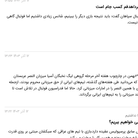
12 آذر 1403 16:55
 ببرد/هدفم کسب جام است
ال سپاهان گفت: باید نتیجه بازی دیگر را ببینیم، شانس زیادی داشتیم اما فوتبال گاهی
 نیست.
12 آذر 1403 13:23
پرسپولیس روز29بهمن در چارچوب هفته آخر مرحله گروهی لیگ نخبگان آسیا میزبان النصر عربستان
ه می‌دانید طی هفته‌های گذشته، تیم‌های ایرانی از حق میزبانی محروم بودند، ازجمله
 با همین النصر را در امارات میزبانی کرد. حالا اما فدراسیون فوتبال در تلاش است تا
12 آذر 1403 13:22
 نداشتیم
ی خواهیم ببریم؟
سابق پرسپولیس عقیده دارد،بازی با تیم های عراقی که سبکشان مبتنی بر روی قدرت
ه سخت بوده و همین کار را سخت می کند.