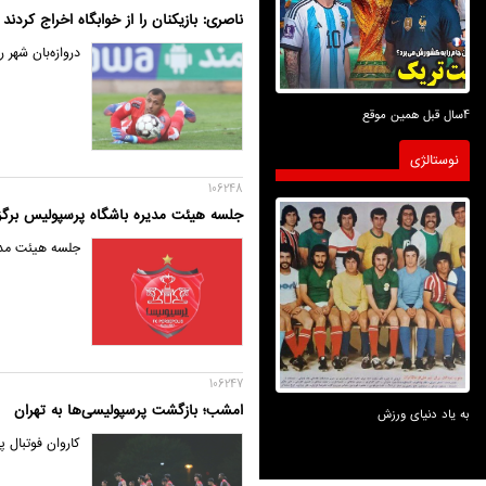
ناصری: بازیکنان را از خوابگاه اخراج کردند 
دروازه‌بان شهر 
4سال قبل همین موقع
نوستالژی
106248
جلسه هیئت مدیره باشگاه پرسپولیس برگز
جلسه هیئت مدیر
106247
امشب؛ بازگشت پرسپولیسی‌ها به تهران
به یاد دنیای ورزش
کاروان فوتبال پ