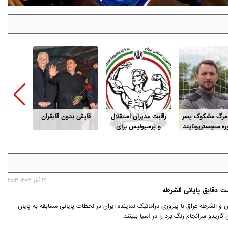
 مرگ مشکوک پسر
رقابت مدیران استقلال
قایقی بدون قایقران
این پو
ه منچستریونایتد
و پرسپولیس برای
م
ریاست فدراسیون
بدنسازی
12 آذر 1403 21:13
 دقایق پایانی الشرطه
و الشرطه عراق با پیروزی دراماتیک نماینده ایران در لحظات پایانی مسابقه به پایان
 گاریدو سرانجام رنگ برد را در آسیا ببینند.