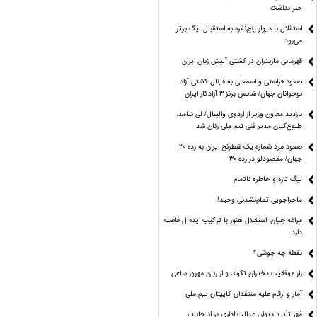
خبر نداشت
استقلال با دیوار پنج‌نفره به استقبال لیگ برتر
می‌رود
قهرمانی مازندران در کشتی آلیش زنان ایران
صعود فراستی و اسمعلی به فینال کشتی آزاد
نوجوانان جهان/ شانس برنز ۳ آزادکار ایران
بازدید معاون وزیر از اردوی والیبال/ لی نیامد،
طلوع‌کیان مدیر فنی تیم ملی زنان شد
صعود مرد شماره یک شطرنج ایران به رده ۲۰
جهان/ مقصودلو در رده ۳۰
لیگ تازه و خاطره ناتمام
ماجراجویی تمام‌نشدنی وحید!
مراغه چیان: استقلال هنوز با ترکیب ایده‌آل فاصله
دارد
نقطه چه جوشی؟
راز موفقیت دختران تکواندو از زبان مهروز ساعی
آمار و ارقام علیه منتقدان کاپیتان تیم ملی
مُهر تأیید دیوان عدالت اداری بر انتخابات