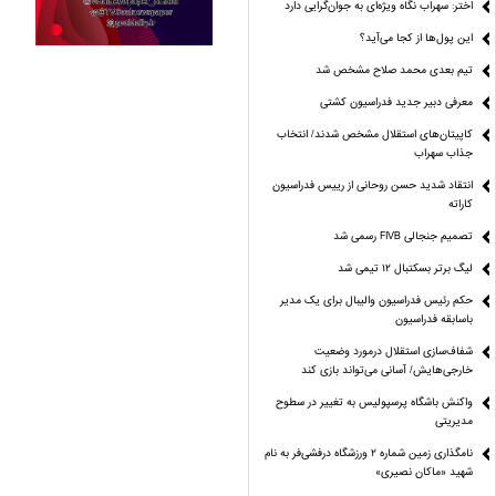
اختر: سهراب نگاه ویژه‌ای به جوان‌گرایی دارد
این پول‌ها از کجا می‌آید؟
تیم بعدی محمد صلاح مشخص شد
معرفی دبیر جدید فدراسیون کشتی
کاپیتان‌های استقلال مشخص شدند/ انتخاب
جذاب سهراب
انتقاد شدید حسن روحانی از رییس فدراسیون
کاراته
تصمیم جنجالی FIVB رسمی شد
لیگ برتر بسکتبال ۱۲ تیمی شد
حکم رئیس فدراسیون والیبال برای یک مدیر
باسابقه فدراسیون
شفاف‌سازی استقلال درمورد وضعیت
خارجی‌هایش/ آسانی می‌تواند بازی کند
واکنش باشگاه پرسپولیس به تغییر در سطوح
مدیریتی
نامگذاری زمین شماره ۲ ورزشگاه درفشی‌فر به نام
شهید «ماکان نصیری»