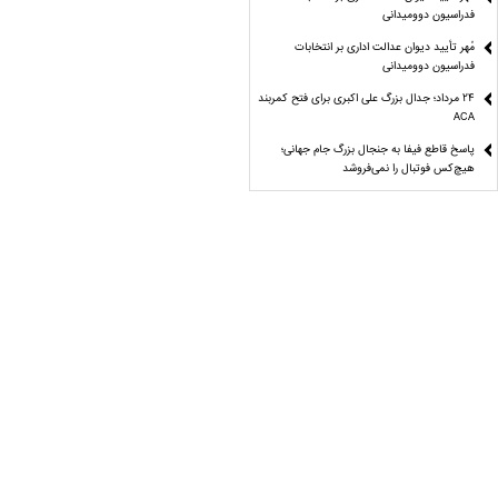
فدراسیون دوومیدانی
مُهر تأیید دیوان عدالت اداری بر انتخابات
فدراسیون دوومیدانی
24 مرداد؛ جدال بزرگ علی‌ اکبری برای فتح کمربند
ACA
پاسخ قاطع فیفا به جنجال بزرگ جام جهانی؛
هیچ‌کس فوتبال را نمی‌فروشد
علوی: تاج از نامه ممبینی به AFC اطلاع نداشت/
مقصران معرفی می‌شوند
بصره عراق میزبان استقلال و تراکتور در آسیا شد
بیانیه باشگاه استقلال درباره توهین به اعضای این
باشگاه
مواضع مردمی، جای پاسخگویی را نمی‌گیرد
ایثار یا تهاجم به بیت المال
رونالدو به اردوی النصر نرفت!
درآمد ۲۲ میلیاردی پرسپولیس در تیرماه+عکس
بهاروند: برگزاری ۴۵۰۰ مسابقه فوتبال در فصل
گذشته کار بزرگی بود