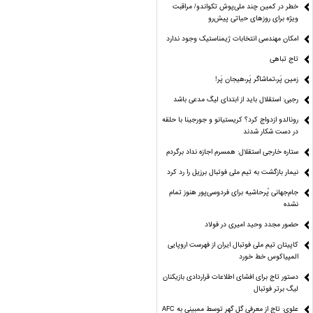
خطر در کمین چند ملی‌پوش تکواندو/ مراقبت
ویژه برای روزهای حیاتی پیش‌رو
امکان مهندسی انتخابات ژیمناستیک وجود ندارد
تاج تباهی
زمین پَر،تماشاگر پَر،هیجان پَر!
رجبی: استقلال باید از ابتدای لیگ مدعی باشد
رونالدو ازدواج کرد؟ کریستیانو و جورجینا با حلقه
در دست شکار شدند
ستاره خارجی استقلال: همسرم اجازه نداد برگردم
نیمار بازگشت به تیم ملی فوتبال برزیل را رد کرد
جام‌جهانی پُرحاشیه برای فردوسی‌پور هنوز تمام
نشده
حضور مجدد وحید امیری در فولاد
کاپیتان تیم ملی فوتبال ایران از فهرست اروپایی
المپیاکوس خط خورد
دستور تاج برای افشای اطلاعات قراردادی بازیکنان
لیگ برتر فوتبال
علوی: تاج از معرفی گل گهر توسط ممبینی به AFC