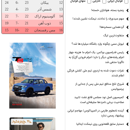
فوتبال ایرانی
خارجی
منهای فوتبال
پنجره بسته، هواداران خسته!
سهم سیدورف را ندادند، نیمکت نشین شدند!
گردهمایی مسخره‌ها!
متفاوت‌ترین لیگ
لیونل مسی چگونه وارد باشگاه میلیاردها شد؟
رئیس فدراسیون بوکس: یک اعزام ما هزینه چهار
اعزام رشته‌های دیگر را دارد/ اعزام فروتن گل‌آرا به
ناگویا منتفی شد
ل‌ها از کجا
قد «شایعه» هم کوتاه
پارسال طوفانی،امسال
زمین پَر،ت
نفرات دعوت شده به اردوی تیم ملی کشتی فرنگی
ی‌آید؟
شده!
بی‌بخار!
پَر،هیجان
اعلام شدند
شروع تلخ مدافع تیم ملی پس از جدایی از
پرسپولیس
کمیسیون اصل نود مجلس قانع نشد؛ تایید
صلاحیت برخی نامزدها سلیقه‌ای است
آینده نامعلوم طارمی در المپیاکوس/ مهاجم ایرانی
پیشنهاد رسمی ندارد
دستیار سابق قلعه‌نویی روی نیمکت ایتالیا