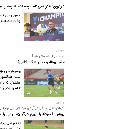
کارترون: فکر نمی‌کنم الوحدات، شارجه را
سرمربی تیم فوتب
اوقات منصفانه
106243
به خاطر او، تمامش کنید!
لطف رونالدو به ورزشگاه آزادی؟
است. همانطور ک
استقلال که بازی
AFC را راضی کند میزبانی را به تیم‌های ایرانی برگرداند.
106242
اگربازی های خانگی در آزادی بود الان این وضع را
پیوس: الشرطه را نبریم دیگر چه تیمی را م
مهاجم ملی پوش 
بدنی است همیش