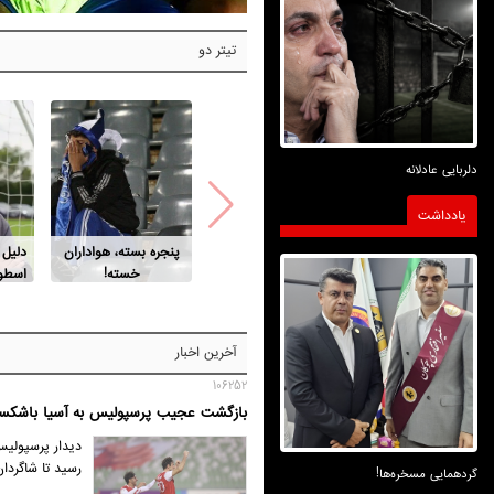
تیتر دو
دلربایی عادلانه
یادداشت
پنجره بسته، هواداران
دلیل
خسته!
اسطور
آخرین اخبار
106252
بازگشت عجیب پرسپولیس به آسیا باشکست
دیدار پرسپولیس 
رسید تا شاگردان
گردهمایی مسخره‌ها!