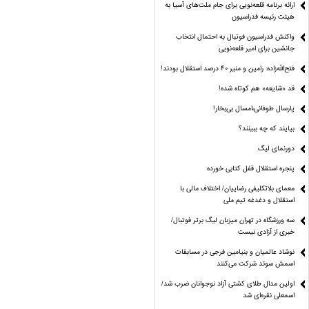
ارائه برنامه‌ قلعه‌نویی برای جام ملت‌های آسیا به
هیئت رئیسه فدراسیون
واکنش فدراسیون فوتبال به احتمال انتخاب
جانشین برای امیر قلعه‌نویی
فتح‌الله‌زاده: رامین و منیر 40 درصد استقلال بودند!
قد «شایعه» هم کوتاه شده!
پارسال طوفانی،امسال بی‌بخار!
بیایند که چه ببینند؟
دورنمای لیگ
پنجره‌ استقلال قفل کتابی خورده
معمای بلاتکلیفی رضاییان/ اختلاف مالی با
استقلال و دغدغه تیم ملی
سه ورزشگاه در تهران میزبان لیگ برتر فوتبال/
خبری از آزادی نیست
نوشاد عالمیان و بنیامین فرجی در مسابقات
اسمش سوئد شرکت می‌کنند
اولین مدال طلای کشتی آزاد نوجوانان ضرب شد/
اسمعلی نقره‌ای شد