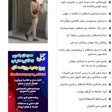
رکوردشکنی دختر دونده ایران در بلاروس/ رکورد
مریم طوسی شکسته شد
دستیار اسپانیایی استقلال تا یکشنبه در تهران
مدیرعامل پرسپولیس سفیر افتخاری چوگان شد
دلیل مرگ مشکوک پسر اسطوره منچستریونایتد
مذاکره استقلال برای میزبانی در فولاد آرنا
پزشکان لیگ مهمان پزشکان تیم ملی
رقابت مدیران استقلال و پرسپولیس برای ریاست
فدراسیون بدنسازی
پاسخ منفی حدادی به بازیکنان جوانان
پرسپولیس به جز یک نفر
دیدار سفیر ژاپن با رییس کمیته ملی المپیک/
نهایت همکاری برای اعزام کاروان ایران به ناگویا
پایان همکاری باشگاه استقلال با رامین رضاییان
امید عالیشاه به گل‌گهر پیوست
رامین،عاشق قایم‌موشک‌بازی!
قایقی بدون قایقران