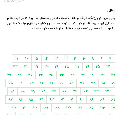
12 آذر 1403 13:18
یطی امروز در ورزشگاه کینگ عبدالله به مصاف الاهلی عربستان می رود که در دیدار های
قبلی نتایج خوبی مقابل این حریف نامدار خود کسب کرده است. آبی پوشان در 6 بازی قبلی خودشان با
است.
17
16
15
14
13
12
11
10
9
8
7
33
32
31
30
29
28
27
26
25
24
49
48
47
46
45
44
43
42
41
40
3
65
64
63
62
61
60
59
58
57
56
5
81
80
79
78
77
76
75
74
73
72
97
96
95
94
93
92
91
90
89
88
8
112
111
110
109
108
107
106
105
104
10