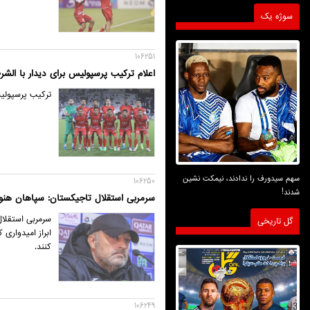
سوژه یک
106251
اعلام ترکیب پرسپولیس برای دیدار با الشر
ترکیب پرسپولی
سهم سیدورف را ندادند، نیمکت نشین
106250
شدند!
سرمربی استقلال تاجیکستان: سپاهان هنو
گل تاریخی
ابراز امیدواری
کنند.
106249