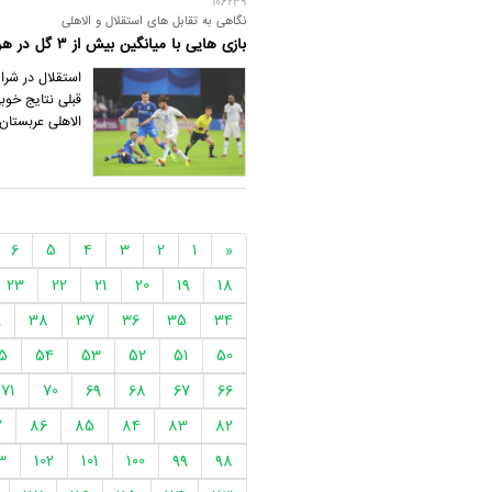
106239
نگاهی به تقابل های استقلال و الاهلی
بازی هایی با میانگین بیش از 3 گل در هر بازی
استقلال در شرا
الاهلی عربستان 4 برد و یک مساوی کسب کرده و فقط یکبار شکست خورده 
6
5
4
3
2
1
«
23
22
21
20
19
18
9
38
37
36
35
34
5
54
53
52
51
50
71
70
69
68
67
66
7
86
85
84
83
82
3
102
101
100
99
98