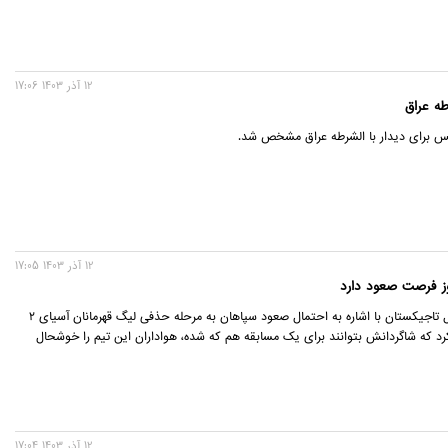
12 آذر 1403 17:06
طه عراق
س برای دیدار با الشرطه عراق مشخص شد.
12 آذر 1403 17:05
ز فرصت صعود دارد
سرمربی استقلال تاجیکستان با اشاره به احتمال صعود سپاهان به مرحله حذفی لیگ قهرمانان آسیای ۲
 کرد که شاگردانش بتوانند برای یک مسابقه هم که شده، هواداران این تیم را خوشحال
12 آذر 1403 17:04