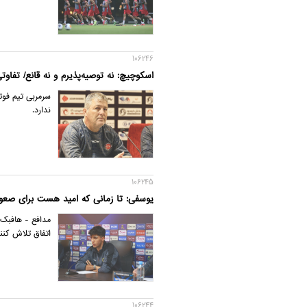
106246
اسکوچیچ: نه توصیه‌پذیرم و نه قانع/ تفاوت
سرمربی تیم فوت
ندارد.
106245
یوسفی: تا زمانی که امید هست برای صعو
مدافع - هافبک 
اتفاق تلاش کنند
106244