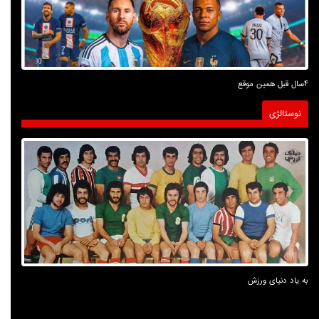
4سال قبل همین موقع
نوستالژی
به یاد دنیای ورزش