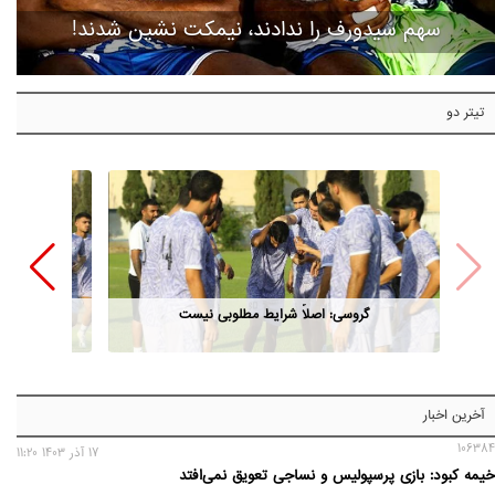
سهم سیدورف را ندادند، نیمکت نشین شدند!
تیتر دو
گروسی: اصلاً شرایط مطلوبی نیست
آخرین اخبار
106384
17 آذر 1403 11:20
خیمه کبود: بازی پرسپولیس و نساجی تعویق نمی‌افتد