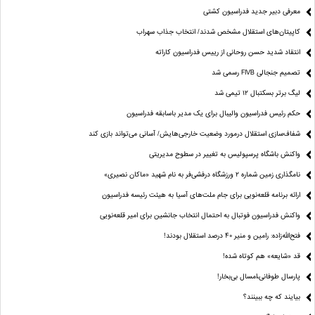
معرفی دبیر جدید فدراسیون کشتی
کاپیتان‌های استقلال مشخص شدند/ انتخاب جذاب سهراب
انتقاد شدید حسن روحانی از رییس فدراسیون کاراته
تصمیم جنجالی FIVB رسمی شد
لیگ برتر بسکتبال ۱۲ تیمی شد
حکم رئیس فدراسیون والیبال برای یک مدیر باسابقه فدراسیون
شفاف‌سازی استقلال درمورد وضعیت خارجی‌هایش/ آسانی می‌تواند بازی کند
واکنش باشگاه پرسپولیس به تغییر در سطوح مدیریتی
نامگذاری زمین شماره ۲ ورزشگاه درفشی‌فر به نام شهید «ماکان نصیری»
ارائه برنامه‌ قلعه‌نویی برای جام ملت‌های آسیا به هیئت رئیسه فدراسیون
واکنش فدراسیون فوتبال به احتمال انتخاب جانشین برای امیر قلعه‌نویی
فتح‌الله‌زاده: رامین و منیر 40 درصد استقلال بودند!
قد «شایعه» هم کوتاه شده!
پارسال طوفانی،امسال بی‌بخار!
بیایند که چه ببینند؟