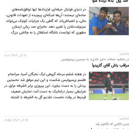
"صد ریال" بده؛ برنده شو!
در دنیای فوتبال حرفه‌ای، قراردادها تنها توافق‌نامه‌های
ساده‌ای نیستند؛ آن‌ها شبکه‌ای پیچیده از تعهدات قانونی،
مالی، و انضباطی‌اند که گاهی یک جزئیات کوچک می‌تواند
سرنوشت‌شان را تغییر دهد. ماجرای صد ریالی ارسلان
مطهری که توانست باشگاه استقلال را به چالشی بزرگ
بکشاند، اکنون ميتواند به الگویی در دعاوی حقوقی فوتبال
ایران تبديل شود. این تاکتیک می‌توانست پرونده‌های
بزرگ دیگری را نیز تغییر دهد؛ از علیرضا بیرانوند گرفته تا
106377
محمد عباس‌زاده و سینا اسدبیگی.
17 آذر 1403 10:00
در حاشیه حملات «غیر عادی» به سرمربی پرسپولیس
مراقب باش آقای گاریدو!
در هفته ششم مرحله گروهی لیگ نخبگان آسیا، سرانجام
طلسم پرسپولیس شکست و این تیم موفق شد نخستین
بردش را به دست بیاورد. این پیروزی برابر الشرطه عراق، در
شرایطی بسیار دراماتیک به دست آمد؛ نمایش ضعیف
قرمزها در وقت نخست، تقدیم گل به الشرطه با اشتباه
فاحش محمدحسین کنعانی‌زادگان، به تساوی کشیده
شدن کار در حوالی دقیقه نود، اعلام پنالتی برای تیم عراقی
در آخرین لحظات بازی، گل نشدن آن، بازگشت توپ و
106376
اعلام پنالتی برای پرسپولیس که توسط گئورگی گولسیانی
17 آذر 1403 09:58
مدیر ناکامی که ناکام‌تر شد
به گل تبدیل شد و یک نبرد شگفت‌آور را ساخت.