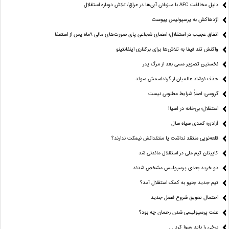
دلیل مخالفت AFC با میزبانی آبی‌ها در عراق/ تلاش دوباره استقلال
اژدهاکش به پرسپولیس پیوست
اتفاق عجیب در استقلال؛ امضای شجاعی پای صورت‌های مالی ٩ماه پس از استعفا
واکنش تند فیفا به تلاش‌ها برای برکناری اینفانتینو
نخستین تصویر مسی بعد از مرگ پدر
حذف نوشاد عالمیان از گرنداسمش سوئد
گروسی: اصلاً شرایط مطلوبی نیست
استقلال؛ بی‌خانه در آسیا!
آزادی؛ کمدی سیاه سال
قلعه‌نویی منتقد نداشت یا منتقدانش نیمکت ندارند؟
کاپیتان تیم ملی در استقلال ماندنی شد
دو خرید بعدی پرسپولیس مشخص شدند
تیم جدید جنپو به کمک استقلال آمد؟
احتمال تعویق شروع فصل جدید
علت پرسپولیسی شدن رحمان چه بود؟
برخی را باید رسوا کرد …