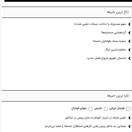
داغ ترین خبرها
سهم سیدورف را ندادند، نیمکت نشین شدند!
گردهمایی مسخره‌ها!
پنجره بسته، هواداران خسته!
متفاوت‌ترین لیگ
احتمال تعویق شروع فصل جدید
تازه ترین خبرها
فوتبال ایرانی
خارجی
منهای فوتبال
تغییر شبانه در تبریز/ نکونام به جای ربیعی در تراکتور
شجاعی: به خاطر پیش رفتن کارهای استقلال، نامه‌ها را امضا می‌کردم!