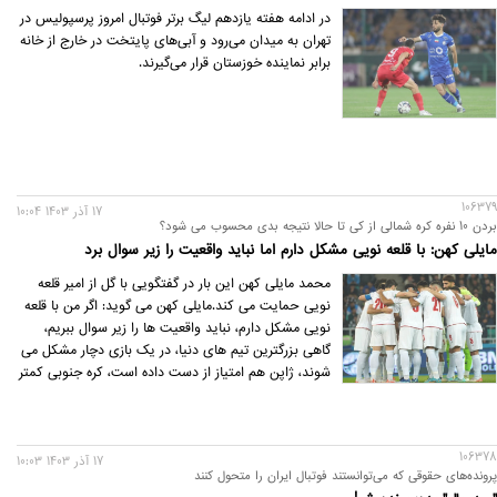
در ادامه هفته یازدهم لیگ برتر فوتبال امروز پرسپولیس در
تهران به میدان می‌رود و آبی‌های پایتخت در خارج از خانه
برابر نماینده خوزستان قرار می‌گیرند.
106379
17 آذر 1403 10:04
بردن 10 نفره کره شمالی از کی تا حالا نتیجه بدی محسوب می شود؟
مایلی کهن: با قلعه نویی مشکل دارم اما نباید واقعیت را زیر سوال برد
محمد مایلی کهن این بار در گفتگویی با گل از امیر قلعه
نویی حمایت می کند.مایلی کهن می گوید: اگر من با قلعه
نویی مشکل دارم، نباید واقعیت ها را زیر سوال ببریم،
گاهی بزرگترین تیم های دنیا، در یک بازی دچار مشکل می
شوند، ژاپن هم امتیاز از دست داده است، کره جنوبی کمتر
از ما امتیاز گرفته و تازه در زمین خودش بازی می کند و ما
از امتیاز میزبانی محروم هستیم، ما به جام جهانی هم
خواهیم رفت اما اگر یک مربی خارجی بود همه به به و چه
106378
چه می کردند.
17 آذر 1403 10:03
پرونده‌های حقوقی که می‌توانستند فوتبال ایران را متحول کنند