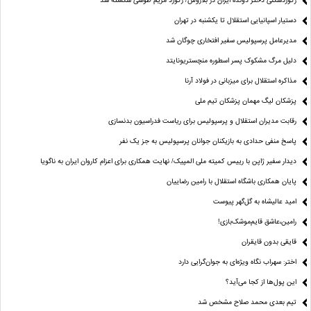
رکوردشکنی دختر دونده ایران در بلاروس/ رکورد مریم طوسی شکسته شد
دستیار اسپانیایی استقلال تا یکشنبه در تهران
مدیرعامل پرسپولیس سفیر افتخاری چوگان شد
دلیل مرگ مشکوک پسر اسطوره منچستریونایتد
مذاکره استقلال برای میزبانی در فولاد آرنا
پزشکان لیگ مهمان پزشکان تیم ملی
رقابت مدیران استقلال و پرسپولیس برای ریاست فدراسیون بدنسازی
پاسخ منفی حدادی به بازیکنان جوانان پرسپولیس به جز یک نفر
دیدار سفیر ژاپن با رییس کمیته ملی المپیک/ نهایت همکاری برای اعزام کاروان ایران به ناگویا
پایان همکاری باشگاه استقلال با رامین رضاییان
امید عالیشاه به گل‌گهر پیوست
رامین،عاشق قایم‌موشک‌بازی!
قایقی بدون قایقران
اختر: سهراب نگاه ویژه‌ای به جوان‌گرایی دارد
این پول‌ها از کجا می‌آید؟
تیم بعدی محمد صلاح مشخص شد