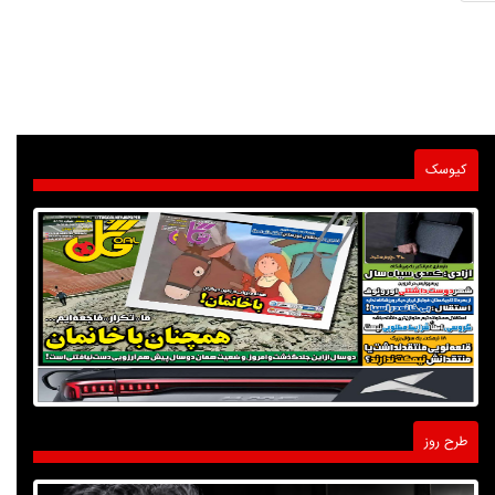
کیوسک
طرح روز