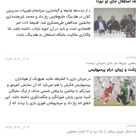
نه؛ استقلال جای تو نبود!
د از مدت‌ها شایعه و گمانه‌زنی، سرانجام تغییرات مدیریتی
کلان در هلدینگ خلیج‌فارس رخ داد و محمد شریعتمداری
جانشین عبدالعلی علی‌عسکری شد. طبیعتا ذات خبر
اقتصادی است و باید در آن حوزه بازتاب داشته باشد، اما
واگذاری مالکیت باشگاه استقلال به هلدینگ، باعث
می‌شود اهالی ورزش هم این قبیل اخبار را با دقت رصد
کنند. در نتیجه حالا انتظار می‌رود دایره تغییرات به کادر
مدیریتی استقلال هم بکشد و به‌طور مشخص احمد
106375
شهریاری، نماینده هلدینگ در اردوگاه آبی‌ها جای خودش را
17 آذر 1403 09:56
بعضی چیزها سر جای خودش نیست
به فرد دیگری بدهد.
زشت و زیبای درام پرسپولیس
در جریان بازی با الشرطه، شاید هیچ‌یک از هواداران
پرسپولیس فکرش را هم نمی‌کرد که آن نمایش کم‌رمق و
سردرگم، با چاشنی پذیرفتن ضمنی حذف از لیگ نخبگان
آسیا، چنین پایان شورانگیز و شگفت‌آوری داشته باشد. این
اتفاق اما رخ داد و سرخپوشان طوری بازی را بردند که از
یک برتری 3یا 4گله معمولی هم به‌مراتب شیرین‌تر بود.
106374
17 آذر 1403 09:53
به دنبال چیزی بیشتر از بک برد و 3 امتیاز معمولی