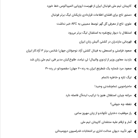
کاپیتان تیم ملی فوتبال ایران از فهرست اروپایی المپیاکوس خط خورد
دستور تاج برای افشای اطلاعات قراردادی بازیکنان لیگ برتر فوتبال
علوی: تاج از معرفی گل گهر توسط ممبینی به AFC خبر نداشت
استقلال با دیوار پنج‌نفره به استقبال لیگ برتر می‌رود
قهرمانی مازندران در کشتی آلیش زنان ایران
صعود فراستی و اسمعلی به فینال کشتی آزاد نوجوانان جهان/ شانس برنز ۳ آزادکار ایران
بازدید معاون وزیر از اردوی والیبال/ لی نیامد، طلوع‌کیان مدیر فنی تیم ملی زنان شد
صعود مرد شماره یک شطرنج ایران به رده ۲۰ جهان/ مقصودلو در رده ۳۰
لیگ تازه و خاطره ناتمام
ماجراجویی تمام‌نشدنی وحید!
مراغه چیان: استقلال هنوز با ترکیب ایده‌آل فاصله دارد
نقطه چه جوشی؟
راز موفقیت دختران تکواندو از زبان مهروز ساعی
آمار و ارقام علیه منتقدان کاپیتان تیم ملی
مُهر تأیید دیوان عدالت اداری بر انتخابات فدراسیون دوومیدانی