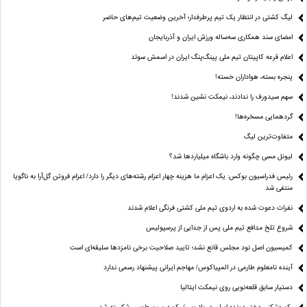
لیگ کشتی در انتظار یک تیم پرطرفدار؛ آخرین وضعیت تیم‌های حاضر
امضای سند همکاری سه‌ساله ورزش ایران و آذربایجان
اعلام قرعه کاپیتان تیم ملی پینگ‌پنگ ایران در اسمش سوئد
پنجره بسته، هواداران خسته!
سهم سیدورف را ندادند، نیمکت نشین شدند!
گردهمایی مسخره‌ها!
متفاوت‌ترین لیگ
لیونل مسی چگونه وارد باشگاه میلیاردها شد؟
رئیس فدراسیون بوکس: یک اعزام ما هزینه چهار اعزام رشته‌های دیگر را دارد/ اعزام فروتن گل‌آرا به ناگویا
منتفی شد
نفرات دعوت شده به اردوی تیم ملی کشتی فرنگی اعلام شدند
شروع تلخ مدافع تیم ملی پس از جدایی از پرسپولیس
کمیسیون اصل نود مجلس قانع نشد؛ تایید صلاحیت برخی نامزدها سلیقه‌ای است
آینده نامعلوم طارمی در المپیاکوس/ مهاجم ایرانی پیشنهاد رسمی ندارد
دستیار سابق قلعه‌نویی روی نیمکت ایتالیا