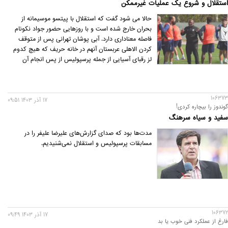
استقلال و شروع یک عملیات غیرممکن
حالا می شود گفت که استقلال با پیتسو موسیمانه از
بحران خارج شده است و با روزهایی حضور جواد نکونام
فاصله معناداری دارد. آبی پوشان تهرانی پس از متوقف
کردن الاهلی عربستان آنهم در خانه حریف که هیچ کدوم
لز رقبای آسیایی از جمله پرسپولیس از پس انجام آن
برنیامده بودند، اکنون به دنبال بازگشت به لیگ برتر و آغاز
عملیات 10 امتیاز عقب افتاده از صدرجدول هستند.
106373
17 آذر 1403 09:51
گوندوز را بیچاره کردی!
سفید و سیاه سرهنگ
مدت‌ها بود که صدای گزارش‌های علیرضا علیفر را در
مسابقات پرسپولیس و استقلال نمی‌شنیدیم.
106372
17 آذر 1403 09:49
فارغ از عملکرد فنی خوب یا بد