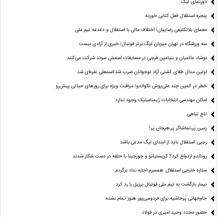
دورنمای لیگ
پنجره‌ استقلال قفل کتابی خورده
معمای بلاتکلیفی رضاییان/ اختلاف مالی با استقلال و دغدغه تیم ملی
سه ورزشگاه در تهران میزبان لیگ برتر فوتبال/ خبری از آزادی نیست
نوشاد عالمیان و بنیامین فرجی در مسابقات اسمش سوئد شرکت می‌کنند
اولین مدال طلای کشتی آزاد نوجوانان ضرب شد/اسمعلی نقره‌ای شد
خطر در کمین چند ملی‌پوش تکواندو/ مراقبت ویژه برای روزهای حیاتی پیش‌رو
امکان مهندسی انتخابات ژیمناستیک وجود ندارد
تاج تباهی
زمین پَر،تماشاگر پَر،هیجان پَر!
رجبی: استقلال باید از ابتدای لیگ مدعی باشد
رونالدو ازدواج کرد؟ کریستیانو و جورجینا با حلقه در دست شکار شدند
ستاره خارجی استقلال: همسرم اجازه نداد برگردم
نیمار بازگشت به تیم ملی فوتبال برزیل را رد کرد
جام‌جهانی پُرحاشیه برای فردوسی‌پور هنوز تمام نشده
حضور مجدد وحید امیری در فولاد