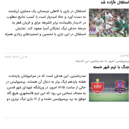
استقلال «آزاد» شد
استقلال در بازی با الاهلی عربستان یک مساوی ارزشمند
به دست آورد و حالا امیدوار است با کسب نتایج مطلوب
در 2دیدار باقیمانده برابر الشرطه عراق و الریان قطر به
مرحله حذفی لیگ نخبگان آسیا صعود کند. نمایش
استقلال در این بازی با تحسین و تمجیدهای زیادی همراه
شده است.
106371
17 آذر 1403 09:47
پرسپولیس امروز به صدرنشینی می اندیشد
جنگ با تیم شهر خسته
صدرنشینی. این هدفی است که در سرخپوشان پایتخت
هفته یازدهم لیگ برتر به دنبال آن هستند. پرسپولیس در
حالی از ساعت 16:15 امروز، در ورزشگاه شهدای شهر قدس،
به مصاف نساجی می رود که این تیم قائمشهری هیچ گاه
موفق به برد پرسپولیس نشده و از 12 بازی لیگ برتری دو
تیم، 9 مرتبه شکست خورده و فقط به سه تساوی برابر
قرمزهای تهرانی رسیده است.