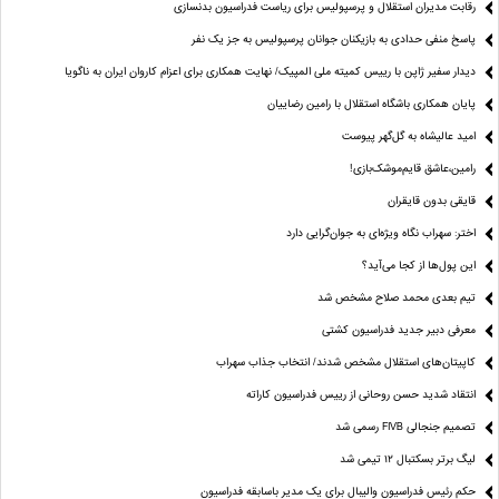
رقابت مدیران استقلال و پرسپولیس برای ریاست فدراسیون بدنسازی
پاسخ منفی حدادی به بازیکنان جوانان پرسپولیس به جز یک نفر
دیدار سفیر ژاپن با رییس کمیته ملی المپیک/ نهایت همکاری برای اعزام کاروان ایران به ناگویا
پایان همکاری باشگاه استقلال با رامین رضاییان
امید عالیشاه به گل‌گهر پیوست
رامین،عاشق قایم‌موشک‌بازی!
قایقی بدون قایقران
اختر: سهراب نگاه ویژه‌ای به جوان‌گرایی دارد
این پول‌ها از کجا می‌آید؟
تیم بعدی محمد صلاح مشخص شد
معرفی دبیر جدید فدراسیون کشتی
کاپیتان‌های استقلال مشخص شدند/ انتخاب جذاب سهراب
انتقاد شدید حسن روحانی از رییس فدراسیون کاراته
تصمیم جنجالی FIVB رسمی شد
لیگ برتر بسکتبال ۱۲ تیمی شد
حکم رئیس فدراسیون والیبال برای یک مدیر باسابقه فدراسیون