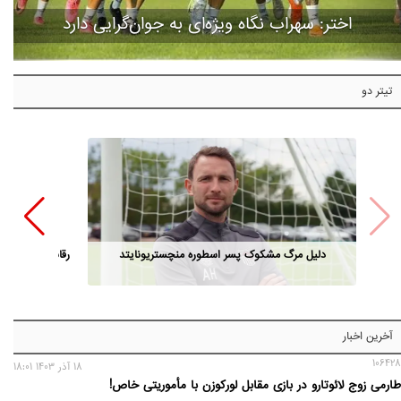
اختر: سهراب نگاه ویژه‌ای به جوان‌گرایی دارد
تیتر دو
دلیل مرگ مشکوک پسر اسطوره منچستریونایتد
رقابت مدیران ا
آخرین اخبار
106428
18 آذر 1403 18:01
طارمی زوج لائوتارو در بازی مقابل لورکوزن با مأموریتی خاص!