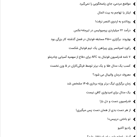
مواضع مردمی، جای پاسخگویی را نمی‌گیرد
ایثار یا تهاجم به بیت المال
رونالدو به اردوی النصر نرفت!
درآمد ۲۲ میلیاردی پرسپولیس در تیرماه+عکس
بهاروند: برگزاری ۴۵۰۰ مسابقه فوتبال در فصل گذشته کار بزرگی بود
رکورد اسپانسر روی پیراهن یک تیم فوتبال شکست
۷ نامه فدراسیون فوتبال به AFC برای دفاع از سهمیه آسیایی چادرملو
کسب یک مدال طلا و یک برنز توسط فرنگی‌کاران در ۵ وزن نخست
معروف درمان والیبال می شود؟
زمان برگزاری لیگ برتر وزنه برداری ۱۴۰۵ مشخص شد
یک مدال برای امیدواری کافی نیست
فدراسیون دست‌ و دل باز!
از هر دست بدی از همان دست پس میگیری!
تو باختی «رییس»!
رادیو اکتیو
آسانی اجازه بازی برای استقلال دارد؟