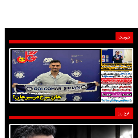
کیوسک
طرح روز