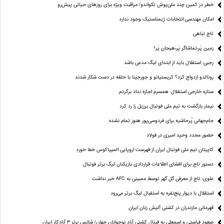
خطر در کمین چند ملی‌پوش تکواندو/ مراقبت ویژه برای روزهای حیاتی پیش‌رو
امکان مهندسی انتخابات ژیمناستیک وجود ندارد
تاج تباهی
زمین پَر،تماشاگر پَر،هیجان پَر!
رجبی: استقلال باید از ابتدای لیگ مدعی باشد
رونالدو ازدواج کرد؟ کریستیانو و جورجینا با حلقه در دست شکار شدند
ستاره خارجی استقلال: همسرم اجازه نداد برگردم
نیمار بازگشت به تیم ملی فوتبال برزیل را رد کرد
جام‌جهانی پُرحاشیه برای فردوسی‌پور هنوز تمام نشده
حضور مجدد وحید امیری در فولاد
کاپیتان تیم ملی فوتبال ایران از فهرست اروپایی المپیاکوس خط خورد
دستور تاج برای افشای اطلاعات قراردادی بازیکنان لیگ برتر فوتبال
علوی: تاج از معرفی گل گهر توسط ممبینی به AFC خبر نداشت
استقلال با دیوار پنج‌نفره به استقبال لیگ برتر می‌رود
قهرمانی مازندران در کشتی آلیش زنان ایران
صعود فراستی و اسمعلی به فینال کشتی آزاد نوجوانان جهان/ شانس برنز ۳ آزادکار ایران