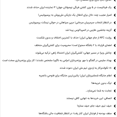
یک فینالیست در ۵ وزن کشتی فرنگی نوجوانان جهان/ ۳ نماینده ایران حذف شدند
اصرار عجیب چند دلال برای انتقال یک بازیکن ملی‌پوش به پرسپولیس!
در انتظار انتخاب سرمربیان سرخابی/ مربی سپاهانی در حوالی نیمکت پرسپولیس
گزینه جانشین طارمی در المپیاکوس پیدا شد
روایت AFC از جام جهانی ایران/ حذف با کمترین اختلاف و بدون شکست
امضای قرارداد با ۲ باشگاه ممنوع است/ محرومیت برای کشتی‌گیران متخلف
چالش ویزا در مسیر جهانی؛ کشتی‌گیران ایران احتمالا راهی ترکیه می‌شوند
بهداد سلیمی در گفتگو با مهر: وزنه‌برداران اعزامی به ناگویا مشخص نشدند/ کار برای وزنه‌برداری سخت است
۱۸ تکواندوکار به اردوی تیم ملی ایران دعوت شدند
اعلام جایگاه شمشیربازان ایران/ پائین‌ترین جایگاه برای فتوحیِ باتجربه
لیگ بدون غریبه‌ها!
نجابت به شما نمی‌سازد...
انصافی: این خریدها به تنهایی کافی نیستند
حیف تیم، حیف جام، حیف ستاره‌!
سقف بودجه از فوتبال ایران کنار رفت/ در انتظار شفافیت مالی باشگاه‌ها