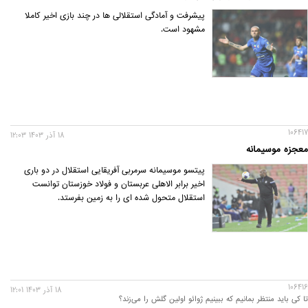
پیشرفت و آمادگی استقلالی ها در چند بازی اخیر کاملا
مشهود است.
106417
18 آذر 1403 12:03
معجزه موسیمانه
پیتسو موسیمانه سرمربی آفریقایی استقلال در دو باری
اخیر برابر الاهلی عربستان و فولاد خوزستان توانست
استقلال متحول شده ای را به زمین بفرستد.
106416
18 آذر 1403 12:01
تا کی باید منتظر بمانیم که ببینیم ژوائو اولین گلش را می‌زند؟