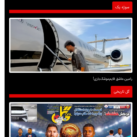
سوژه یک
رامین،عاشق قایم‌موشک‌بازی!
گل تاریخی