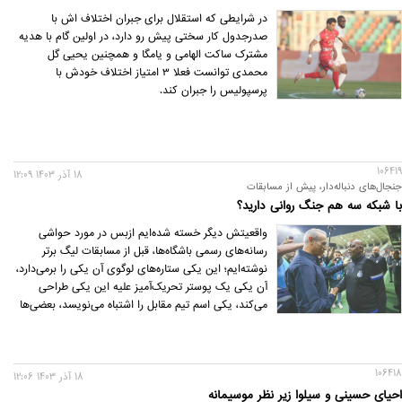
در شرایطی که استقلال برای جبران اختلاف اش با
صدرجدول کار سختی پیش رو دارد، در اولین گام با هدیه
مشترک ساکت الهامی و یامگا و همچنین یحیی گل
محمدی توانست فعلا 3 امتیاز اختلاف خودش با
پرسپولیس را جبران کند.
106419
18 آذر 1403 12:09
جنجال‌های دنباله‌دار، پیش از مسابقات
با شبکه سه هم جنگ روانی دارید؟
واقعیتش دیگر خسته شده‌ایم از‌بس در مورد حواشی
رسانه‌های رسمی باشگاه‌ها، قبل از مسابقات لیگ برتر
نوشته‌ایم؛ این یکی ستاره‌های لوگوی آن یکی را برمی‌دارد،
آن یکی یک پوستر تحریک‌آمیز علیه این یکی طراحی
می‌کند، یکی اسم تیم مقابل را اشتباه می‌نویسد، بعضی‌ها
هم کلا نام رقیب سنتی را از جدول مسابقات‌شان حذف و
فقط به درج یک لوگو بسنده می‌کنند.
106418
18 آذر 1403 12:06
احیای حسینی و سیلوا زیر نظر موسیمانه