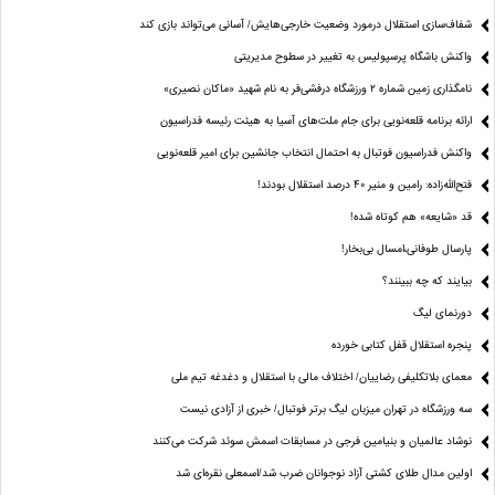
شفاف‌سازی استقلال درمورد وضعیت خارجی‌هایش/ آسانی می‌تواند بازی کند
واکنش باشگاه پرسپولیس به تغییر در سطوح مدیریتی
نامگذاری زمین شماره ۲ ورزشگاه درفشی‌فر به نام شهید «ماکان نصیری»
ارائه برنامه‌ قلعه‌نویی برای جام ملت‌های آسیا به هیئت رئیسه فدراسیون
واکنش فدراسیون فوتبال به احتمال انتخاب جانشین برای امیر قلعه‌نویی
فتح‌الله‌زاده: رامین و منیر 40 درصد استقلال بودند!
قد «شایعه» هم کوتاه شده!
پارسال طوفانی،امسال بی‌بخار!
بیایند که چه ببینند؟
دورنمای لیگ
پنجره‌ استقلال قفل کتابی خورده
معمای بلاتکلیفی رضاییان/ اختلاف مالی با استقلال و دغدغه تیم ملی
سه ورزشگاه در تهران میزبان لیگ برتر فوتبال/ خبری از آزادی نیست
نوشاد عالمیان و بنیامین فرجی در مسابقات اسمش سوئد شرکت می‌کنند
اولین مدال طلای کشتی آزاد نوجوانان ضرب شد/اسمعلی نقره‌ای شد