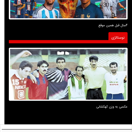
4سال قبل همین موقع
نوستالژی
عکسی به وزن کهکشانی