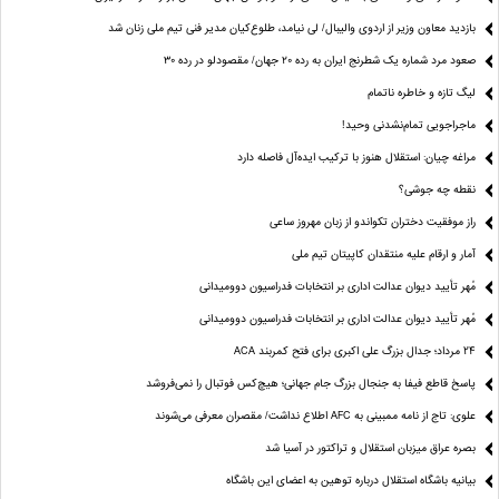
بازدید معاون وزیر از اردوی والیبال/ لی نیامد، طلوع‌کیان مدیر فنی تیم ملی زنان شد
صعود مرد شماره یک شطرنج ایران به رده ۲۰ جهان/ مقصودلو در رده ۳۰
لیگ تازه و خاطره ناتمام
ماجراجویی تمام‌نشدنی وحید!
مراغه چیان: استقلال هنوز با ترکیب ایده‌آل فاصله دارد
نقطه چه جوشی؟
راز موفقیت دختران تکواندو از زبان مهروز ساعی
آمار و ارقام علیه منتقدان کاپیتان تیم ملی
مُهر تأیید دیوان عدالت اداری بر انتخابات فدراسیون دوومیدانی
مُهر تأیید دیوان عدالت اداری بر انتخابات فدراسیون دوومیدانی
24 مرداد؛ جدال بزرگ علی‌ اکبری برای فتح کمربند ACA
پاسخ قاطع فیفا به جنجال بزرگ جام جهانی؛ هیچ‌کس فوتبال را نمی‌فروشد
علوی: تاج از نامه ممبینی به AFC اطلاع نداشت/ مقصران معرفی می‌شوند
بصره عراق میزبان استقلال و تراکتور در آسیا شد
بیانیه باشگاه استقلال درباره توهین به اعضای این باشگاه