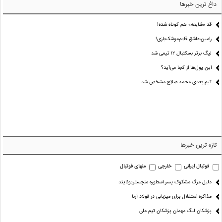
داغ ترین خبرها
قد «شایعه» هم کوتاه شده!
رامین،عاشق قایم‌موشک‌بازی!
لیگ برتر بسکتبال ۱۲ تیمی شد
این پول‌ها از کجا می‌آید؟
تیم بعدی محمد صلاح مشخص شد
تازه ترین خبرها
فوتبال ایرانی
خارجی
منهای فوتبال
دلیل مرگ مشکوک پسر اسطوره منچستریونایتد
مذاکره استقلال برای میزبانی در فولاد آرنا
پزشکان لیگ مهمان پزشکان تیم ملی