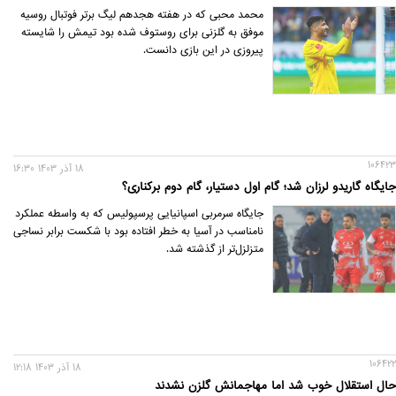
محمد محبی که در هفته هجدهم لیگ برتر فوتبال روسیه
موفق به گلزنی برای روستوف شده بود تیمش را شایسته
پیروزی در این بازی دانست.
106423
18 آذر 1403 16:30
جایگاه گاریدو لرزان شد؛ گام اول دستیار، گام دوم برکناری؟
جایگاه سرمربی اسپانیایی پرسپولیس که به واسطه عملکرد
نامناسب در آسیا به خطر افتاده بود با شکست برابر نساجی
متزلزل‌تر از گذشته شد.
106422
18 آذر 1403 12:18
حال استقلال خوب شد اما مهاجمانش گلزن نشدند