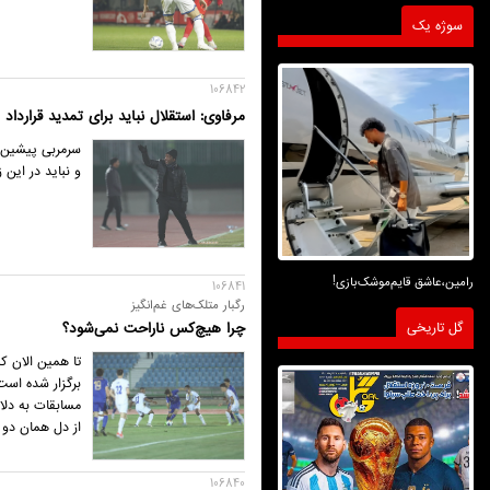
سوژه یک
106842
مرفاوی: استقلال نباید برای تمدید قرارداد
سرمربی پیشین ت
و نباید در این 
رامین،عاشق قایم‌موشک‌بازی!
106841
رگبار متلک‌های غم‌انگیز
گل تاریخی
چرا هیچ‌کس ناراحت نمی‌شود؟
تا همین الان ک
برگزار شده است؛
مسابقات به دلای
از دل همان دو 
106840