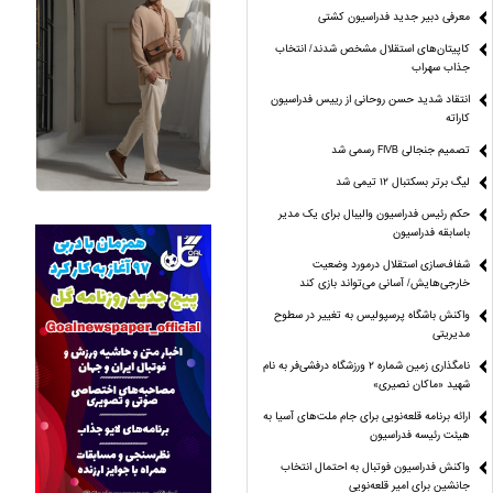
معرفی دبیر جدید فدراسیون کشتی
کاپیتان‌های استقلال مشخص شدند/ انتخاب
جذاب سهراب
انتقاد شدید حسن روحانی از رییس فدراسیون
کاراته
تصمیم جنجالی FIVB رسمی شد
لیگ برتر بسکتبال ۱۲ تیمی شد
حکم رئیس فدراسیون والیبال برای یک مدیر
باسابقه فدراسیون
شفاف‌سازی استقلال درمورد وضعیت
خارجی‌هایش/ آسانی می‌تواند بازی کند
واکنش باشگاه پرسپولیس به تغییر در سطوح
مدیریتی
نامگذاری زمین شماره ۲ ورزشگاه درفشی‌فر به نام
شهید «ماکان نصیری»
ارائه برنامه‌ قلعه‌نویی برای جام ملت‌های آسیا به
هیئت رئیسه فدراسیون
واکنش فدراسیون فوتبال به احتمال انتخاب
جانشین برای امیر قلعه‌نویی