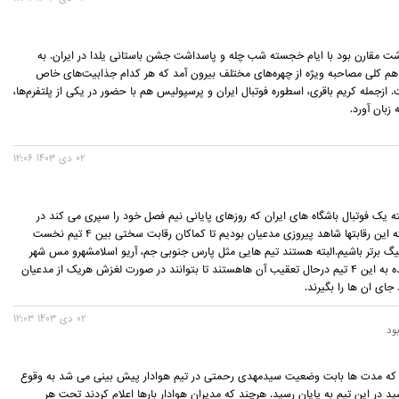
ت مقارن بود با ایام خجسته شب چله و پاسداشت جشن باستانی یلدا در ایران. به
م کلی مصاحبه ویژه از چهره‌های مختلف بیرون آمد که هر کدام جذابیت‌های خاص
ز‌جمله کریم باقری، اسطوره فوتبال ایران و پرسپولیس هم با حضور در یکی از پلتفرم‌ها،
زبان آورد.
02 دی 1403 12:06
ه یک فوتبال باشگاه های ایران که روزهای پایانی نیم فصل خود را سپری می کند در
پانزدهمین هفته این رقابتها شاهد پیروزی مدعیان بودیم تا کماکان رقابت سختی بین 4 تیم نخست
یگ برتر باشیم.البته هستند تیم هایی مثل پارس جنوبی جم، آریو اسلامشهرو مس شهر
بابک که چسبیده به این 4 تیم درحال تعقیب آن هاهستند تا بتوانند در صورت لغزش هریک از مدعیان
ای ان ها را بگیرند.
02 دی 1403 12:03
ود
ری که مدت ها بابت وضعیت سیدمهدی رحمتی در تیم هوادار پیش بینی می شد به وقوع
د در این تیم به پایان رسید. هرچند که مدیران هوادار بارها اعلام کردند تحت هر