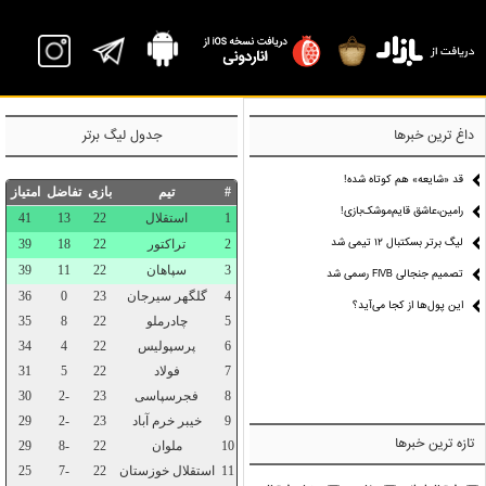
P
داغ ترین خبرها
جدول لیگ برتر
قد «شایعه» هم کوتاه شده!
رامین،عاشق قایم‌موشک‌بازی!
لیگ برتر بسکتبال ۱۲ تیمی شد
تصمیم جنجالی FIVB رسمی شد
این پول‌ها از کجا می‌آید؟
تازه ترین خبرها