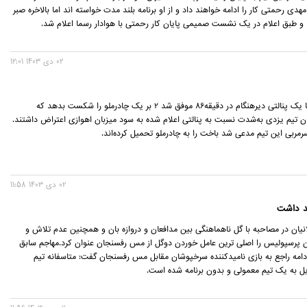
دی رحمتی کار را ادامه خواهند داد و از او برنامه بلند مدت خواسته اند اما بالاخره صبر
د و طبق اعلام در یک نشست صمیمی پایان کار رحمتی با هوادار رسما اعلام شد.
02 دی 1403 12:01
فولاد در حالی با یک پنالتی دیرهنگام در دقیقه‌86 موفق شد 2 بر یک چادرملو را شکست بدهد که
یان تیم یزدی به‌شدت نسبت به پنالتی اعلام شده به سود میزبان اهوازی اعتراض داشتند.
رمربی این تیم مدعی شد باخت را به چادرملو تحمیل کرده‌اند.
02 دی 1403 11:58
هد داشت
یان در مصاحبه با گل ناهماهنگی بین مدافعان و دروازه بان و همچنین عدم تلاش و
ن پرسپولیس را اصلی ترین عامل خوردن دوگل از مس رفسنجان عنوان کرد.مهاجم سابق
امه راجع به بازی نامیدکننده سرخپوشان مقابل مس رفسنجان گفت: متاسفانه تیم
ل به یک تیم معمولی و بدون برنامه شده است.