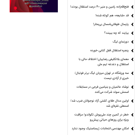
فتح‌الله‌زاده: رامین و منیر 40 درصد استقلال بودند!
قد «شایعه» هم کوتاه شده!
پارسال طوفانی،امسال بی‌بخار!
بیایند که چه ببینند؟
دورنمای لیگ
پنجره‌ استقلال قفل کتابی خورده
معمای بلاتکلیفی رضاییان/ اختلاف مالی با
استقلال و دغدغه تیم ملی
سه ورزشگاه در تهران میزبان لیگ برتر فوتبال/
خبری از آزادی نیست
نوشاد عالمیان و بنیامین فرجی در مسابقات
اسمش سوئد شرکت می‌کنند
اولین مدال طلای کشتی آزاد نوجوانان ضرب شد/
اسمعلی نقره‌ای شد
خطر در کمین چند ملی‌پوش تکواندو/ مراقبت
ویژه برای روزهای حیاتی پیش‌رو
امکان مهندسی انتخابات ژیمناستیک وجود ندارد