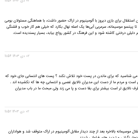
02 دی 1403 11:56
ن استقلال برای بازی دیروز با آلومینیوم در اراک حضور داشت، با هماهنگی مسئولان بومی
 تا پیتسو موسیمانه، سرمربی آبی‌ها یک اصله نهال بکارد که خیلی هم کار خوب و قشنگی
هر دلیلی درختی کاشته شود و این فرهنگ در کشور رواج بیابد، بسیار پسندیده است.
02 دی 1403 11:54
 می شناسید که برای ماندن در پست خود تلاش نکند ؟ پست های انتسابی جای خود که
است و مردم ما از دست این مدیران نالایق غصبی و انتسابی چه ها که نکشیده اند .
طرف نالایق تر است بیشتر برای بقا دست و پا می زند ولی مبحث ما در باب مدیران
02 دی 1403 11:52
ل موسیمانه بالاخره بعد از چند دیدار مقابل آلومینیوم در اراک متوقف شد و هواداران
دچار نگرانی و تردید های فراوانی شدند.