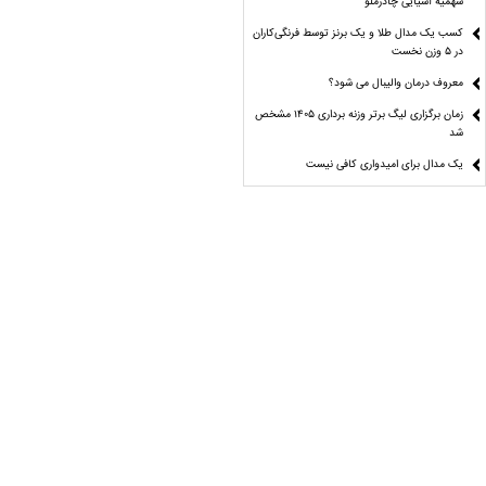
سهمیه آسیایی چادرملو
کسب یک مدال طلا و یک برنز توسط فرنگی‌کاران
در ۵ وزن نخست
معروف درمان والیبال می شود؟
زمان برگزاری لیگ برتر وزنه برداری ۱۴۰۵ مشخص
شد
یک مدال برای امیدواری کافی نیست
فدراسیون دست‌ و دل باز!
از هر دست بدی از همان دست پس میگیری!
تو باختی «رییس»!
رادیو اکتیو
آسانی اجازه بازی برای استقلال دارد؟
یک فینالیست در ۵ وزن کشتی فرنگی نوجوانان
جهان/ ۳ نماینده ایران حذف شدند
اصرار عجیب چند دلال برای انتقال یک بازیکن
ملی‌پوش به پرسپولیس!
در انتظار انتخاب سرمربیان سرخابی/ مربی
سپاهانی در حوالی نیمکت پرسپولیس