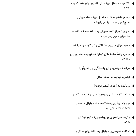
24 مرداد؛ جدال بزرگ علی‌ اکبری برای فتح کمربند
ACA
پاسخ قاطع فیفا به جنجال بزرگ جام جهانی؛
هیچ‌کس فوتبال را نمی‌فروشد
علوی: تاج از نامه ممبینی به AFC اطلاع نداشت/
مقصران معرفی می‌شوند
بصره عراق میزبان استقلال و تراکتور در آسیا شد
بیانیه باشگاه استقلال درباره توهین به اعضای این
باشگاه
مواضع مردمی، جای پاسخگویی را نمی‌گیرد
ایثار یا تهاجم به بیت المال
رونالدو به اردوی النصر نرفت!
درآمد ۲۲ میلیاردی پرسپولیس در تیرماه+عکس
بهاروند: برگزاری ۴۵۰۰ مسابقه فوتبال در فصل
گذشته کار بزرگی بود
رکورد اسپانسر روی پیراهن یک تیم فوتبال
شکست
۷ نامه فدراسیون فوتبال به AFC برای دفاع از