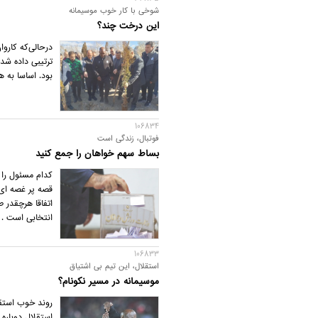
شوخی با کار خوب موسیمانه
این درخت چند؟
درحالی‌که کاروا
ترتیبی داده شد
بود. اساسا به 
106834
فوتبال، زندگی است
بساط سهم خواهان را جمع کنید
کدام مسئول را
قصه پر غصه ای 
اتفاقا هرچقدر 
انتخابی است .
106833
استقلال، این تیم بی اشتیاق
موسیمانه در مسیر نکونام؟
روند خوب استقلا
استقلال دوباره 