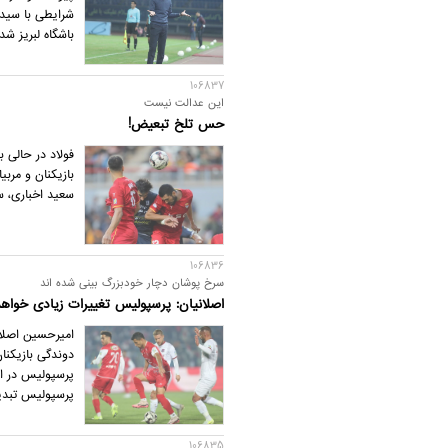
شرایطی با سیدمه
باشگاه لبریز ش
106837
این عدالت نیست
حس تلخ تبعیض!
بازیکنان و مرب
سعید اخباری، س
106836
سرخ پوشان دچار خودبزرگ بینی شده اند
اصلانیان: پرسپولیس تغییرات زیادی خوا
امیرحسین اصلان
دوندگی بازیکنا
پرسپولیس در اد
پرسپولیس تبدی
106835