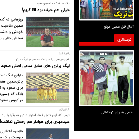
یک هافبک منحصربه‌فرد
خیلی هم حیف بود آقا کریم!
روزهایی که گذش
همین مناسبت ه
4سال قبل همین موقع
خودش را داشت. ا
سخنان جالبی به 
نوستالژی
106839
فجرسپاسی با سرعت به سوی لیگ برتر
لیگ برتری های سابق مدعی اصلی صعود
ماراتن لیگ دست
برای صعود به ل
در کورس صعود ج
106838
عکسی به وزن کهکشانی
تیمی که این فصل فقط امتیاز دادن به رقبا را بلد ب
سیدمهدی برای هوادار هم رحمتی نداشت!
بالاخره انتظا
پیوست و کار سی