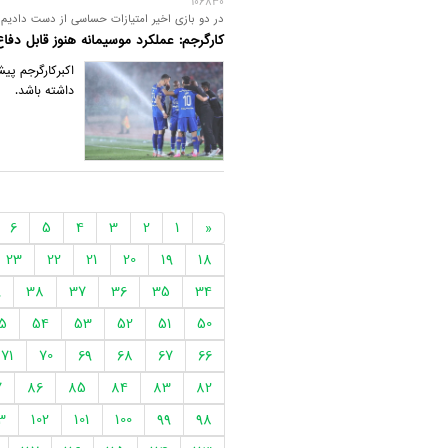
106830
در دو بازی اخیر امتیازات حساسی از دست دادیم
کارگرجم: عملکرد موسیمانه هنوز قابل دفا
اکبرکارگرجم پی
داشته باشد.
6
5
4
3
2
1
«
23
22
21
20
19
18
9
38
37
36
35
34
5
54
53
52
51
50
71
70
69
68
67
66
7
86
85
84
83
82
3
102
101
100
99
98