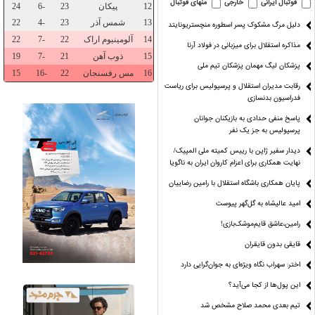
فوتبال ایرانی
خارجی
منهای فوتبال
دلیل مرگ مشکوک پسر اسطوره منچستریونایتد
مذاکره استقلال برای میزبانی در فولاد آرنا
پزشکان لیگ مهمان پزشکان تیم ملی
رقابت مدیران استقلال و پرسپولیس برای ریاست
فدراسیون بدنسازی
پاسخ منفی حدادی به بازیکنان جوانان
پرسپولیس به جز یک نفر
دیدار سفیر ژاپن با رییس کمیته ملی المپیک/
عه» هم کوتاه
پارسال طوفانی،امسال
زمین پَر،تماشاگر
رجبی: استقلا
نهایت همکاری برای اعزام کاروان ایران به ناگویا
شده!
بی‌بخار!
پَر،هیجان پَر!
ابتدای لیگ 
پایان همکاری باشگاه استقلال با رامین رضاییان
امید عالیشاه به گل‌گهر پیوست
رامین،عاشق قایم‌موشک‌بازی!
قایقی بدون قایقران
اختر: سهراب نگاه ویژه‌ای به جوان‌گرایی دارد
این پول‌ها از کجا می‌آید؟
تیم بعدی محمد صلاح مشخص شد