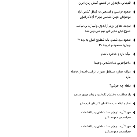
قهرمانی مازندران در کشتی آلیش زنان ایران
صعود فراستی و اسمعلی به فینال کشتی آزاد
نوجوانان جهان/ شانس برنز ۳ آزادکار ایران
بازدید معاون وزیر از اردوی والیبال/ لی نیامد،
طلوع‌کیان مدیر فنی تیم ملی زنان شد
صعود مرد شماره یک شطرنج ایران به رده ۲۰
جهان/ مقصودلو در رده ۳۰
لیگ تازه و خاطره ناتمام
ماجراجویی تمام‌نشدنی وحید!
مراغه چیان: استقلال هنوز با ترکیب ایده‌آل فاصله
دارد
نقطه چه جوشی؟
راز موفقیت دختران تکواندو از زبان مهروز ساعی
آمار و ارقام علیه منتقدان کاپیتان تیم ملی
مُهر تأیید دیوان عدالت اداری بر انتخابات
فدراسیون دوومیدانی
مُهر تأیید دیوان عدالت اداری بر انتخابات
فدراسیون دوومیدانی