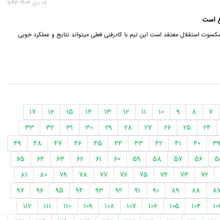
02 دی 1403 11:43
ع است
شکسوت استقلال معتقد است این تیم‌ با کادرفنی فعلی میتواند نتایج و عملکرد خوبی
17
16
15
14
13
12
11
10
9
8
7
33
32
31
30
29
28
27
26
25
24
49
48
47
46
45
44
43
42
41
40
3
65
64
63
62
61
60
59
58
57
56
5
81
80
79
78
77
76
75
74
73
72
97
96
95
94
93
92
91
90
89
88
8
112
111
110
109
108
107
106
105
104
10