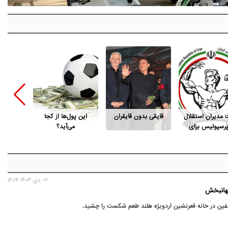
ت مدیران استقلال
قایقی بدون قایقران
این پول‌ها از کجا
قد «شای
پرسپولیس برای
می‌آید؟
است فدراسیون
بدنسازی
02 دی 1403 16:17
هانبخش
نفین در خانه قعرنشین اردویژه هلند طعم شکست را چشید.