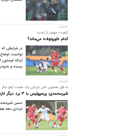
106832
کیفیت، مهم‌تر از تمدید
کدام «اورونوف» می‌ماند؟
در شرایطی که ک
توانست اوضاع 
اینکه اوستون او
رسیده و به‌زود
106831
به قول همایون خان بازیکن باید شصت کیلو جگر د
شیرمحمدی: پرسپولیس با 3 برد دیگر تازه می‌شود نقطه سر خط!
حسن شیرمحمدی 
ابتدای دهه هفت