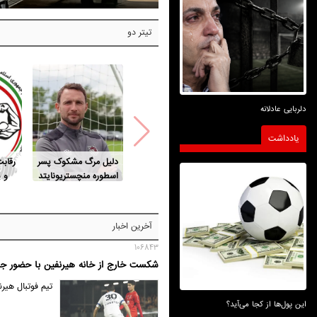
تیتر دو
دلربایی عادلانه
یادداشت
دلیل مرگ مشکوک پسر
رقاب
اسطوره منچستریونایتد
و 
ری
آخرین اخبار
106843
شکست خارج از خانه هیرنفین با حضور ج
تیم فوتبال هیر
این پول‌ها از کجا می‌آید؟