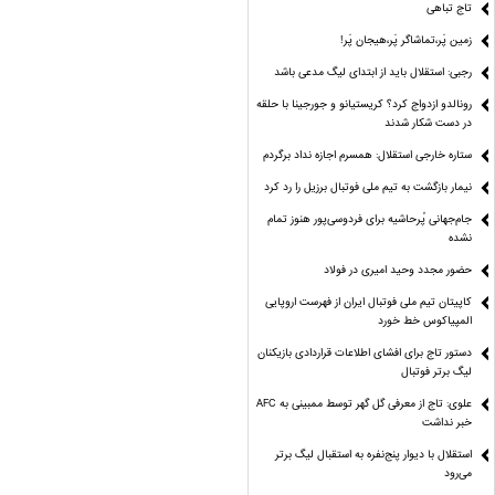
تاج تباهی
زمین پَر،تماشاگر پَر،هیجان پَر!
رجبی: استقلال باید از ابتدای لیگ مدعی باشد
رونالدو ازدواج کرد؟ کریستیانو و جورجینا با حلقه
در دست شکار شدند
ستاره خارجی استقلال: همسرم اجازه نداد برگردم
نیمار بازگشت به تیم ملی فوتبال برزیل را رد کرد
جام‌جهانی پُرحاشیه برای فردوسی‌پور هنوز تمام
نشده
حضور مجدد وحید امیری در فولاد
کاپیتان تیم ملی فوتبال ایران از فهرست اروپایی
المپیاکوس خط خورد
دستور تاج برای افشای اطلاعات قراردادی بازیکنان
لیگ برتر فوتبال
علوی: تاج از معرفی گل گهر توسط ممبینی به AFC
خبر نداشت
استقلال با دیوار پنج‌نفره به استقبال لیگ برتر
می‌رود