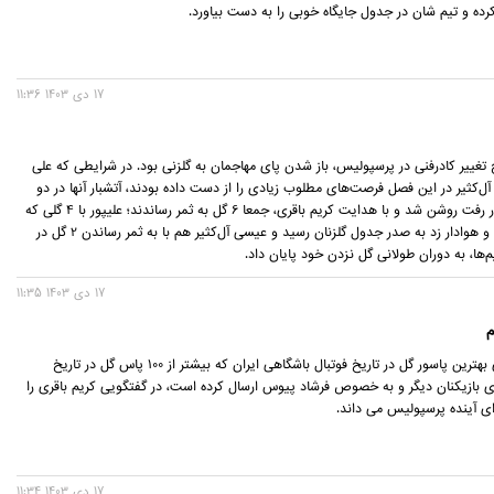
ده و تیم شان در جدول جایگاه خوبی را به دست بیاورد.
17 دی 1403 11:36
ج تغییر کادرفنی در پرسپولیس، باز شدن پای مهاجمان به گلزنی بود. در شرایطی که علی
ل‌کثیر در این فصل فرصت‌های مطلوب زیادی را از دست داده بودند، آتشبار آنها در دو
هفته پایانی دور رفت روشن شد و با هدایت کریم باقری، جمعا 6 گل به ثمر رساندند؛ علیپور با 4 گلی که
به خیبر خرم‌آباد و هوادار زد به صدر جدول گلزنان رسید و عیسی آل‌کثیر هم با به ثمر رساندن 2 گل در
‌ها، به دوران طولانی گل نزدن خود پایان داد.
17 دی 1403 11:35
م
محسن عاشوری بهترین پاسور گل در تاریخ فوتبال باشگاهی ایران که بیشتر از 100 پاس گل در تاریخ
رای بازیکنان دیگر و به خصوص فرشاد پیوس ارسال کرده است، در گفتگویی کریم باقری را
رای آینده پرسپولیس می داند.
17 دی 1403 11:34