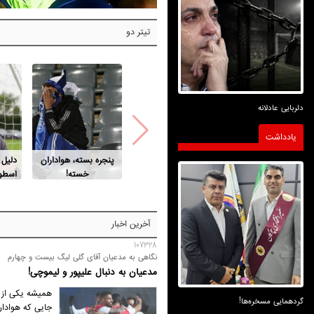
تیتر دو
دلربایی عادلانه
یادداشت
پنجره بسته، هواداران
دلیل
خسته!
اسطور
آخرین اخبار
107328
نگاهی به مدعیان آقای گلی لیگ بیست و چهارم
مدعیان به دنبال علیپور و لیموچی!
همیشه یکی از جذ
گردهمایی مسخره‌ها!
جایی که هوادار