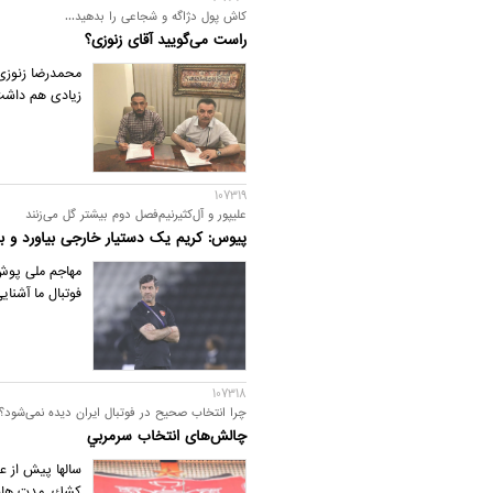
کاش پول دژاگه و شجاعی را بدهید...
راست می‌گویید آقای زنوزی؟
زیادی هم داشت
107319
علیپور و آل‌کثیرنیم‌فصل دوم بیشتر گل می‌زنند
پیوس: کریم یک دستیار خارجی بیاورد و بم
مهاجم ملی پوش 
فوتبال ما آشنای
107318
چرا انتخاب صحيح در فوتبال ايران دیده نمی‌شود؟
چالش‌های انتخاب سرمربي
سالها پيش از ع
كشك .مدت هاست ك