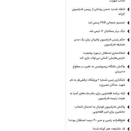
جذاب سهراب
انتقاد شدید حسن روحانی از رییس فدراسیون
کاراته
تصمیم جنجالی FIVB رسمی شد
لیگ برتر بسکتبال ۱۲ تیمی شد
حکم رئیس فدراسیون والیبال برای یک مدیر
باسابقه فدراسیون
شفاف‌سازی استقلال درمورد وضعیت
خارجی‌هایش/ آسانی می‌تواند بازی کند
واکنش باشگاه پرسپولیس به تغییر در سطوح
مدیریتی
نامگذاری زمین شماره ۲ ورزشگاه درفشی‌فر به نام
شهید «ماکان نصیری»
ارائه برنامه‌ قلعه‌نویی برای جام ملت‌های آسیا به
هیئت رئیسه فدراسیون
واکنش فدراسیون فوتبال به احتمال انتخاب
جانشین برای امیر قلعه‌نویی
فتح‌الله‌زاده: رامین و منیر 40 درصد استقلال بودند!
قد «شایعه» هم کوتاه شده!