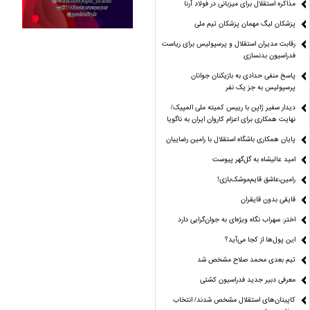
مذاکره استقلال برای میزبانی در فولاد آرنا
پزشکان لیگ مهمان پزشکان تیم ملی
رقابت مدیران استقلال و پرسپولیس برای ریاست
فدراسیون بدنسازی
پاسخ منفی حدادی به بازیکنان جوانان
پرسپولیس به جز یک نفر
دیدار سفیر ژاپن با رییس کمیته ملی المپیک/
نهایت همکاری برای اعزام کاروان ایران به ناگویا
پایان همکاری باشگاه استقلال با رامین رضاییان
امید عالیشاه به گل‌گهر پیوست
رامین،عاشق قایم‌موشک‌بازی!
قایقی بدون قایقران
اختر: سهراب نگاه ویژه‌ای به جوان‌گرایی دارد
این پول‌ها از کجا می‌آید؟
تیم بعدی محمد صلاح مشخص شد
معرفی دبیر جدید فدراسیون کشتی
کاپیتان‌های استقلال مشخص شدند/ انتخاب