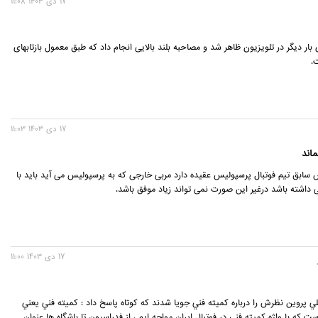
17 دی 1403 11:08
محمدرضا زنوزی بار دیگر در تلویزیون ظاهر شد و مصاحبه بلند بالایی انجام داد که طبق معمول بازتاب‎های
.
17 دی 1403 11:03
اند
سابق تیم فوتبال پرسپولیس عقیده دارد مربی خارجی که به پرسپولیس می آید باید با
ی داشته باشد درغیر این صورت نمی تواند زیاد موفق باشد.
17 دی 1403 11:00
لي پروين نظرش را درباره كميته فني جويا شدند كه كوتاه پاسخ داد : كميته فني يعني
ه با واژه كميته فني در فوتبال ايران مواجه ايم ، از فدراسيون تا باشگاه ها عنوان