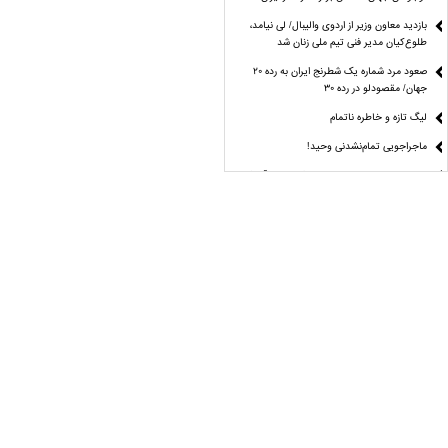
بازدید معاون وزیر از اردوی والیبال/ لی نیامد،
طلوع‌کیان مدیر فنی تیم ملی زنان شد
صعود مرد شماره یک شطرنج ایران به رده ۲۰
جهان/ مقصودلو در رده ۳۰
لیگ تازه و خاطره ناتمام
ماجراجویی تمام‌نشدنی وحید!
مراغه چیان: استقلال هنوز با ترکیب ایده‌آل فاصله
دارد
نقطه چه جوشی؟
راز موفقیت دختران تکواندو از زبان مهروز ساعی
آمار و ارقام علیه منتقدان کاپیتان تیم ملی
مُهر تأیید دیوان عدالت اداری بر انتخابات
فدراسیون دوومیدانی
مُهر تأیید دیوان عدالت اداری بر انتخابات
فدراسیون دوومیدانی
24 مرداد؛ جدال بزرگ علی‌ اکبری برای فتح کمربند
ACA
پاسخ قاطع فیفا به جنجال بزرگ جام جهانی؛