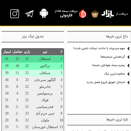
P
داغ ترین خبرها
جدول لیگ برتر
سهم سیدورف را ندادند، نیمکت نشین شدند!
گردهمایی مسخره‌ها!
پنجره بسته، هواداران خسته!
متفاوت‌ترین لیگ
احتمال تعویق شروع فصل جدید
تازه ترین خبرها