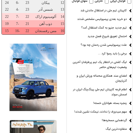
فوتبال ایرانی
خارجی
منهای فوتبال
کاپیتان تیم ملی در استقلال ماندنی شد
دو خرید بعدی پرسپولیس مشخص شدند
تیم جدید جنپو به کمک استقلال آمد؟
احتمال تعویق شروع فصل جدید
علت پرسپولیسی شدن رحمان چه بود؟
برخی را باید رسوا کرد …
لیگ کشتی در انتظار یک تیم پرطرفدار؛ آخرین
وضعیت تیم‌های حاضر
ل‌ها از کجا
قد «شایعه» هم کوتاه
پارسال طوفانی،امسال
ی‌آید؟
شده!
بی‌بخار!
امضای سند همکاری سه‌ساله ورزش ایران و
آذربایجان
اعلام قرعه کاپیتان تیم ملی پینگ‌پنگ ایران در
اسمش سوئد
پنجره بسته، هواداران خسته!
سهم سیدورف را ندادند، نیمکت نشین شدند!
گردهمایی مسخره‌ها!
متفاوت‌ترین لیگ