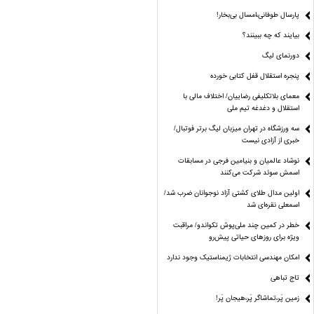
پارسال طوفانی،امسال بی‌بخار!
بیایند که چه ببینند؟
دورنمای لیگ
پنجره‌ استقلال قفل کتابی خورده
معمای بلاتکلیفی رضاییان/ اختلاف مالی با
استقلال و دغدغه تیم ملی
سه ورزشگاه در تهران میزبان لیگ برتر فوتبال/
خبری از آزادی نیست
نوشاد عالمیان و بنیامین فرجی در مسابقات
اسمش سوئد شرکت می‌کنند
اولین مدال طلای کشتی آزاد نوجوانان ضرب شد/
اسمعلی نقره‌ای شد
خطر در کمین چند ملی‌پوش تکواندو/ مراقبت
ویژه برای روزهای حیاتی پیش‌رو
امکان مهندسی انتخابات ژیمناستیک وجود ندارد
تاج تباهی
زمین پَر،تماشاگر پَر،هیجان پَر!