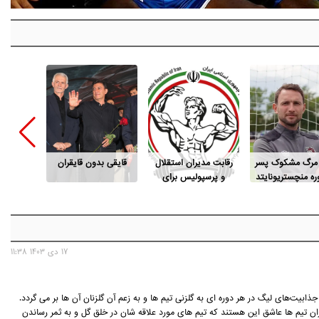
 مرگ مشکوک پسر
رقابت مدیران استقلال
قایقی بدون قایقران
این پو
ه منچستریونایتد
و پرسپولیس برای
م
ریاست فدراسیون
بدنسازی
17 دی 1403 11:38
ابیت‌های لیگ در هر دوره ای به گلزنی تیم ها و به زعم آن گلزنان آن ها بر می گردد.
ان تیم ها عاشق این هستند که تیم های مورد علاقه شان در خلق گل و به ثمر رساندن