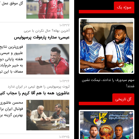
گل موفق عمل کر
سوژه یک
107327
آخرین بهانه؟ حال نکردن با مربی
عیسی؛ ستاره پاره‌وقت پرسپولیس
فوری‌ترین نتای
علیپور و عیسی آ
مصاف با این تیم
سهم سیدورف را ندادند، نیمکت نشین
107326
شدند!
ثروت پرسپولیس را هیچ تیمی در ایران ندارد
عاشوری: همه با هم آقا کریم را مجاب کنی
گل تاریخی
فوتبال ایران ب
بهترین گزینه ب
107325