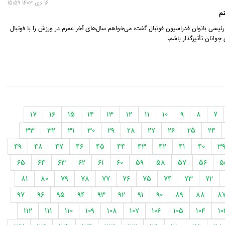
16 دی 1403 15:59
م
یسی بانوان فدراسیون فوتبال گفت: می‌خواهم سال‌های آخر عمرم در ورزش را با فوتبال
 جوانان تأثیرگذار باشم.
17
16
15
14
13
12
11
10
9
8
7
33
32
31
30
29
28
27
26
25
24
49
48
47
46
45
44
43
42
41
40
3
65
64
63
62
61
60
59
58
57
56
5
81
80
79
78
77
76
75
74
73
72
97
96
95
94
93
92
91
90
89
88
8
112
111
110
109
108
107
106
105
104
10