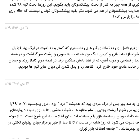
فوتبال ایران دلگیرم، از همه چیز به کنار از بحث پیشکسوتان باید بگویم، این روزها بحث تیم 98 شده
ایب پیشکسوتان از هم می شود، مگر بقیه پیشکسوتان فوتبال نیستند که حالا بازی
17 دی 1403 11:29
از نیم فصل اول به تماشای گل هایی نشستیم که کمتر و به ندرت در لیگ برتر فوتبال
شوند.از لحاظ فنی و کیفی، لیگ برتر هفته نسبتا خوبی را پشت سر گذاشت و در همه
دیدار نساجی و ذوب آهن-که از قضا بارش سنگین برف در نیمه دوم کاملا روند و جریان
از حالت عادی خود خارج کرد- شاهد رد و بدل شدن گل میان سایر تیم ها بودیم.
17 دی 1403 11:25
این خاطره متعلق به سه روز پس از مرگ مردی بود که همیشه " مرد " بود .امروز پنجشنبه ۲۱/ ۱۰ /۴۶با
برو می شوم ! پشت ویترین تمام مغازه ها ، شیشه ماشین ها و روی سینه دیواره‌های
یه دانشجویان و جامعه بازار را چسبانده اند !متن اطلاعیه به این شرح است : " از مردم
حق جو و با شرف دعوت می شود که روز شنبه از ساعت ۲ تا ۵ بعد از ظهر بر مزار جهان پهلوان تختی در
 بهمرسانند . " جامعه اصناف بازار تهران