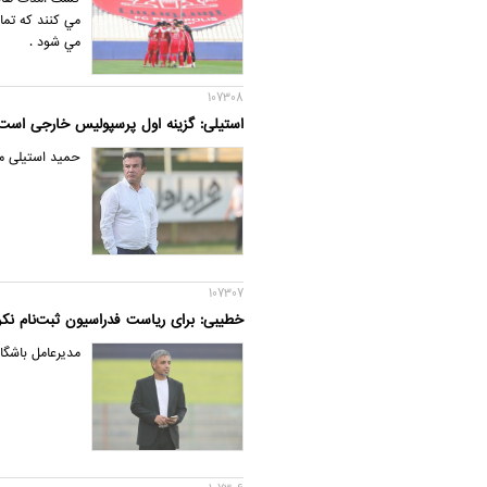
مي كنند كه تما
مي شود .
107308
استیلی: گزینه اول پرسپولیس خارجی است
حمید استیلی می
107307
خطیبی: برای ریاست فدراسیون ثبت‌نام نکرد
مدیرعامل باشگا