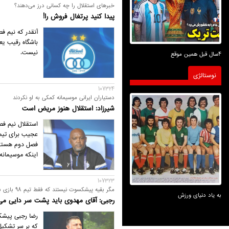
خبرهای استقلال را چه کسانی درز می‌دهند؟
پیدا کنید پرتغال فروش را!
آنقدر که نیم ف
باشگاه رقیب یع
نیست.
4سال قبل همین موقع
نوستالژی
107324
دستیاران ایرانی‌ موسیمانه کمکی به او نکردند
شیرزاد: استقلال هنوز مریض است
استقلال نیم فص
عجیب برای تیمی
فصل دوم هستند 
اینکه موسیمانه م
107323
مگر بقیه پیشکسوت نیستند که فقط تیم 98 بازی برگزار می‌کند؟
به یاد دنیای ورزش
رجبی: آقای مهدوی باید پشت سر دایی می‌
که بر سر تشکیل