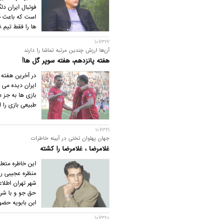
است که باعث جد
ها را فقط تیم 98 برگزار می کند؟
107322
آن‌ها ارزش چندین مرتبه تماشا را دارند
هفته پانزدهم، هفته سوپر گل ها!
در آخرین هفته 
ایران دیده می 
بازی ها به جز 
طبیعی بازی را 
107321
جهان پهلوان تختی در آیینه خاطرات
غلامرضا ، غلامرضا را کشته
منظره عجیبی رو
شهر تهران اطلاع
ابن بابویه حضور
107320