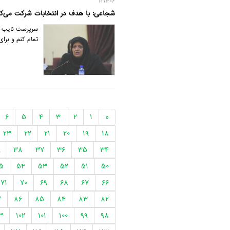
107306
شجاعی: با هدف در انتخابات شرکت می‌کن
سرپرست نایب رئ
تمام کنم و برای
6
5
4
3
2
1
«
23
22
21
20
19
18
9
38
37
36
35
34
5
54
53
52
51
50
71
70
69
68
67
66
7
86
85
84
83
82
3
102
101
100
99
98