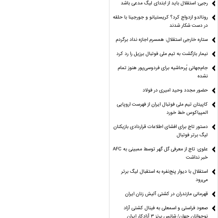
رجبی: استقلال باید از ابتدای لیگ مدعی باشد
رونالدو ازدواج کرد؟ کریستیانو و جورجینا با حلقه
در دست شکار شدند
ستاره خارجی استقلال: همسرم اجازه نداد برگردم
نیمار بازگشت به تیم ملی فوتبال برزیل را رد کرد
جام‌جهانی پُرحاشیه برای فردوسی‌پور هنوز تمام
نشده
حضور مجدد وحید امیری در فولاد
کاپیتان تیم ملی فوتبال ایران از فهرست اروپایی
المپیاکوس خط خورد
دستور تاج برای افشای اطلاعات قراردادی بازیکنان
لیگ برتر فوتبال
علوی: تاج از معرفی گل گهر توسط ممبینی به AFC
خبر نداشت
استقلال با دیوار پنج‌نفره به استقبال لیگ برتر
می‌رود
قهرمانی مازندران در کشتی آلیش زنان ایران
صعود فراستی و اسمعلی به فینال کشتی آزاد
نوجوانان جهان/ شانس برنز ۳ آزادکار ایران