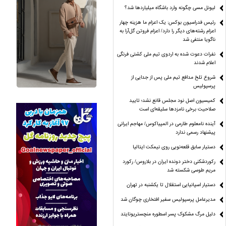
لیونل مسی چگونه وارد باشگاه میلیاردها شد؟
رئیس فدراسیون بوکس: یک اعزام ما هزینه چهار
اعزام رشته‌های دیگر را دارد/ اعزام فروتن گل‌آرا به
ناگویا منتفی شد
نفرات دعوت شده به اردوی تیم ملی کشتی فرنگی
اعلام شدند
شروع تلخ مدافع تیم ملی پس از جدایی از
پرسپولیس
کمیسیون اصل نود مجلس قانع نشد؛ تایید
صلاحیت برخی نامزدها سلیقه‌ای است
آینده نامعلوم طارمی در المپیاکوس/ مهاجم ایرانی
پیشنهاد رسمی ندارد
دستیار سابق قلعه‌نویی روی نیمکت ایتالیا
رکوردشکنی دختر دونده ایران در بلاروس/ رکورد
مریم طوسی شکسته شد
دستیار اسپانیایی استقلال تا یکشنبه در تهران
مدیرعامل پرسپولیس سفیر افتخاری چوگان شد
دلیل مرگ مشکوک پسر اسطوره منچستریونایتد