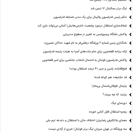
لیگ برتر بسکتبال ۱۲ تیمی شد
حکم رئیس فدراسیون والیبال برای یک مدیر باسابقه فدراسیون
شفاف‌سازی استقلال درمورد وضعیت خارجی‌هایش/ آسانی می‌تواند بازی کند
واکنش باشگاه پرسپولیس به تغییر در سطوح مدیریتی
نامگذاری زمین شماره ۲ ورزشگاه درفشی‌فر به نام شهید «ماکان نصیری»
ارائه برنامه‌ قلعه‌نویی برای جام ملت‌های آسیا به هیئت رئیسه فدراسیون
واکنش فدراسیون فوتبال به احتمال انتخاب جانشین برای امیر قلعه‌نویی
فتح‌الله‌زاده: رامین و منیر 40 درصد استقلال بودند!
قد «شایعه» هم کوتاه شده!
پارسال طوفانی،امسال بی‌بخار!
بیایند که چه ببینند؟
دورنمای لیگ
پنجره‌ استقلال قفل کتابی خورده
معمای بلاتکلیفی رضاییان/ اختلاف مالی با استقلال و دغدغه تیم ملی
سه ورزشگاه در تهران میزبان لیگ برتر فوتبال/ خبری از آزادی نیست