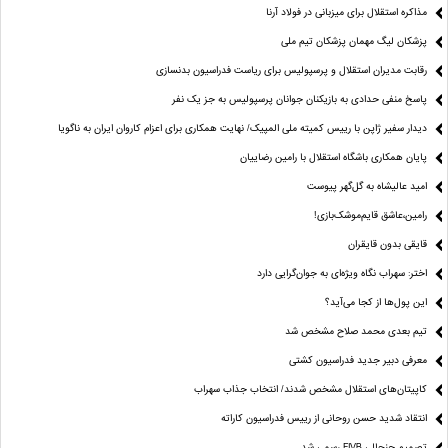
مذاکره استقلال برای میزبانی در فولاد آرنا
پزشکان لیگ مهمان پزشکان تیم ملی
رقابت مدیران استقلال و پرسپولیس برای ریاست فدراسیون بدنسازی
پاسخ منفی حدادی به بازیکنان جوانان پرسپولیس به جز یک نفر
دیدار سفیر ژاپن با رییس کمیته ملی المپیک/ نهایت همکاری برای اعزام کاروان ایران به ناگویا
پایان همکاری باشگاه استقلال با رامین رضاییان
امید عالیشاه به گل‌گهر پیوست
رامین،عاشق قایم‌موشک‌بازی!
قایقی بدون قایقران
اختر: سهراب نگاه ویژه‌ای به جوان‌گرایی دارد
این پول‌ها از کجا می‌آید؟
تیم بعدی محمد صلاح مشخص شد
معرفی دبیر جدید فدراسیون کشتی
کاپیتان‌های استقلال مشخص شدند/ انتخاب جذاب سهراب
انتقاد شدید حسن روحانی از رییس فدراسیون کاراته
تصمیم جنجالی FIVB رسمی شد