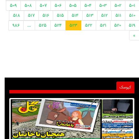
509
508
507
506
505
504
503
502
501
518
517
516
515
514
513
512
511
510
986
...
525
524
523
522
521
520
519
»
کیوسک