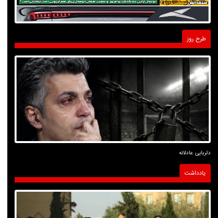
طرح روز
دلربایی عادلانه
یادداشت