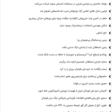
نوشاد عالمیان و بنیامین فرجی در مسابقات اسمش سوئد شرکت می‌کنند
اولین مدال طلای کشتی آزاد نوجوانان ضرب شد/اسمعلی نقره‌ای شد
خطر در کمین چند ملی‌پوش تکواندو/ مراقبت ویژه برای روزهای حیاتی پیش‌رو
امکان مهندسی انتخابات ژیمناستیک وجود ندارد
تاج تباهی
زمین پَر،تماشاگر پَر،هیجان پَر!
رجبی: استقلال باید از ابتدای لیگ مدعی باشد
رونالدو ازدواج کرد؟ کریستیانو و جورجینا با حلقه در دست شکار شدند
ستاره خارجی استقلال: همسرم اجازه نداد برگردم
نیمار بازگشت به تیم ملی فوتبال برزیل را رد کرد
جام‌جهانی پُرحاشیه برای فردوسی‌پور هنوز تمام نشده
حضور مجدد وحید امیری در فولاد
کاپیتان تیم ملی فوتبال ایران از فهرست اروپایی المپیاکوس خط خورد
دستور تاج برای افشای اطلاعات قراردادی بازیکنان لیگ برتر فوتبال
علوی: تاج از معرفی گل گهر توسط ممبینی به AFC خبر نداشت