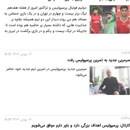
دوتیم فوتبال پرسپولیس و تراکتور امروز از هفته هفدهم
لیگ برتر بیست و چهارم در تهران و در یک بازی حساس به
مصاف هم می روند.دیدار این دو تیم همیشه علاوه بر
جذابیت هایی که داشته بسیار پر حاشیه هم بوده است تا
جاییکه در لیگ بیست و یکم و در بازی برگشت در تبریز به
خاطر سنگ پرانی هواداران تراکتور که به تی تی ها معروف
هستند بازی نیمه کاره ماند تا کمیته انضباطی رای به 3 بر
صفر بازنده شدن تراکتور به خاطر رفتار زشت هوادارانش
107891
بدهد.
06 بهمن 1403 15:56
سرمربی جدید به تمرین پرسپولیس رفت
سرمربی جدید پرسپولیس در تمرین تیم جدید خود حاضر
می‌شود.
107890
06 بهمن 1403 15:54
کارتال: پرسپولیس اهداف بزرگی دارد و باور دارم موفق می‌شویم