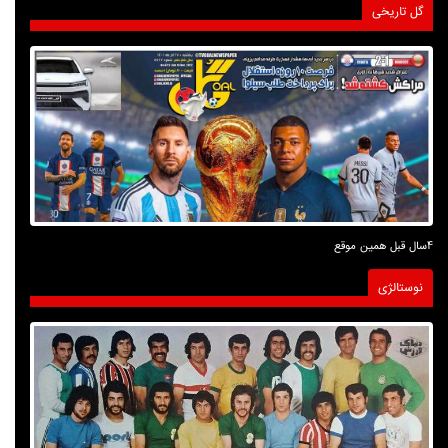
گل تاریخی
4سال قبل همین موقع
نوستالژی