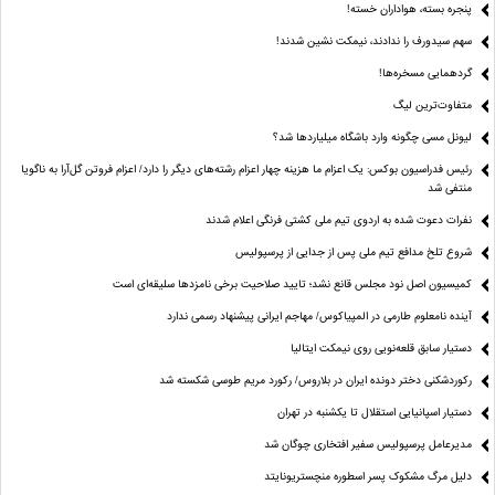
پنجره بسته، هواداران خسته!
سهم سیدورف را ندادند، نیمکت نشین شدند!
گردهمایی مسخره‌ها!
متفاوت‌ترین لیگ
لیونل مسی چگونه وارد باشگاه میلیاردها شد؟
رئیس فدراسیون بوکس: یک اعزام ما هزینه چهار اعزام رشته‌های دیگر را دارد/ اعزام فروتن گل‌آرا به ناگویا
منتفی شد
نفرات دعوت شده به اردوی تیم ملی کشتی فرنگی اعلام شدند
شروع تلخ مدافع تیم ملی پس از جدایی از پرسپولیس
کمیسیون اصل نود مجلس قانع نشد؛ تایید صلاحیت برخی نامزدها سلیقه‌ای است
آینده نامعلوم طارمی در المپیاکوس/ مهاجم ایرانی پیشنهاد رسمی ندارد
دستیار سابق قلعه‌نویی روی نیمکت ایتالیا
رکوردشکنی دختر دونده ایران در بلاروس/ رکورد مریم طوسی شکسته شد
دستیار اسپانیایی استقلال تا یکشنبه در تهران
مدیرعامل پرسپولیس سفیر افتخاری چوگان شد
دلیل مرگ مشکوک پسر اسطوره منچستریونایتد