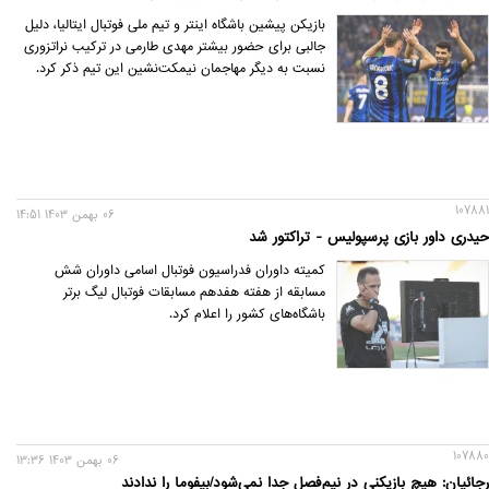
بازیکن پیشین باشگاه اینتر و تیم ملی فوتبال ایتالیا، دلیل
جالبی برای حضور بیشتر مهدی طارمی در ترکیب نراتزوری
نسبت به دیگر مهاجمان نیمکت‌نشین این تیم ذکر کرد.
107881
06 بهمن 1403 14:51
حیدری داور بازی پرسپولیس - تراکتور شد
کمیته داوران فدراسیون فوتبال اسامی داوران شش
مسابقه از هفته هفدهم مسابقات فوتبال لیگ برتر
باشگاه‌های کشور را اعلام کرد.
107880
06 بهمن 1403 13:36
رجائیان: هیچ بازیکنی در نیم‌فصل جدا نمی‌شود/بیفوما را ندادند