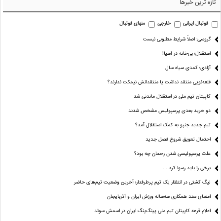
تازه ترین خبرها
فوتبال ایرانی
خارجی
منهای فوتبال
گروسی: اصلاً شرایط مطلوبی نیست
استقلال؛ بی‌خانه در آسیا!
آزادی؛ کمدی سیاه سال
قلعه‌نویی منتقد نداشت یا منتقدانش نیمکت ندارند؟
کاپیتان تیم ملی در استقلال ماندنی شد
دو خرید بعدی پرسپولیس مشخص شدند
تیم جدید جنپو به کمک استقلال آمد؟
احتمال تعویق شروع فصل جدید
علت پرسپولیسی شدن رحمان چه بود؟
برخی را باید رسوا کرد …
لیگ کشتی در انتظار یک تیم پرطرفدار؛ آخرین وضعیت تیم‌های حاضر
امضای سند همکاری سه‌ساله ورزش ایران و آذربایجان
اعلام قرعه کاپیتان تیم ملی پینگ‌پنگ ایران در اسمش سوئد