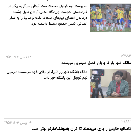
سرپرست تیم فوتبال صنعت نفت آبادان می‌گوید یکی از
کارشناسان حراست ورزشگاه تختی آبادان دلیل پشت
درماندن اعضای تیم‌های صنعت نفت و سایپا را به سفر
استانی رئیس جمهور مرتبط دانسته بود.
107883
06 بهمن 1403 14:59
مالک شهر راز تا پایان فصل سرمربی می‌ماند!
مالک باشگاه شهر راز شیراز از ابقای خود در سمت سرمربی
تیم فوتبال این باشگاه خبر داد.
107882
06 بهمن 1403 14:54
کاسانو: طارمی را بازی می‌دهند تا گران بفروشند/مارکو بهتر است