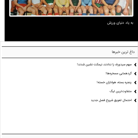
به یاد دنیای ورزش
داغ ترین خبرها
سهم سیدورف را ندادند، نیمکت نشین شدند!
گردهمایی مسخره‌ها!
پنجره بسته، هواداران خسته!
متفاوت‌ترین لیگ
احتمال تعویق شروع فصل جدید