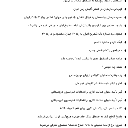
استقلال با دیوار پنج‌نفره به استقبال لیگ برتر می‌رود
قهرمانی مازندران در کشتی آلیش زنان ایران
صعود فراستی و اسمعلی به فینال کشتی آزاد نوجوانان جهان/ شانس برنز ۳ آزادکار ایران
بازدید معاون وزیر از اردوی والیبال/ لی نیامد، طلوع‌کیان مدیر فنی تیم ملی زنان شد
صعود مرد شماره یک شطرنج ایران به رده ۲۰ جهان/ مقصودلو در رده ۳۰
لیگ تازه و خاطره ناتمام
ماجراجویی تمام‌نشدنی وحید!
مراغه چیان: استقلال هنوز با ترکیب ایده‌آل فاصله دارد
نقطه چه جوشی؟
راز موفقیت دختران تکواندو از زبان مهروز ساعی
آمار و ارقام علیه منتقدان کاپیتان تیم ملی
مُهر تأیید دیوان عدالت اداری بر انتخابات فدراسیون دوومیدانی
مُهر تأیید دیوان عدالت اداری بر انتخابات فدراسیون دوومیدانی
24 مرداد؛ جدال بزرگ علی‌ اکبری برای فتح کمربند ACA
پاسخ قاطع فیفا به جنجال بزرگ جام جهانی؛ هیچ‌کس فوتبال را نمی‌فروشد
علوی: تاج از نامه ممبینی به AFC اطلاع نداشت/ مقصران معرفی می‌شوند