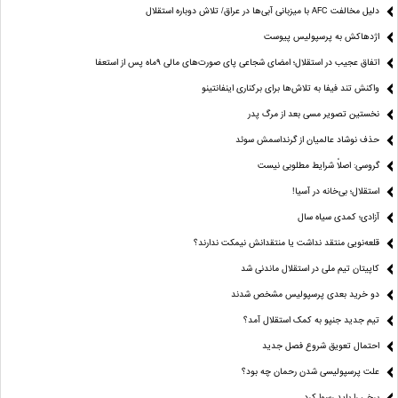
دلیل مخالفت AFC با میزبانی آبی‌ها در عراق/ تلاش دوباره استقلال
اژدهاکش به پرسپولیس پیوست
اتفاق عجیب در استقلال؛ امضای شجاعی پای صورت‌های مالی ٩ماه پس از استعفا
واکنش تند فیفا به تلاش‌ها برای برکناری اینفانتینو
نخستین تصویر مسی بعد از مرگ پدر
حذف نوشاد عالمیان از گرنداسمش سوئد
گروسی: اصلاً شرایط مطلوبی نیست
استقلال؛ بی‌خانه در آسیا!
آزادی؛ کمدی سیاه سال
قلعه‌نویی منتقد نداشت یا منتقدانش نیمکت ندارند؟
کاپیتان تیم ملی در استقلال ماندنی شد
دو خرید بعدی پرسپولیس مشخص شدند
تیم جدید جنپو به کمک استقلال آمد؟
احتمال تعویق شروع فصل جدید
علت پرسپولیسی شدن رحمان چه بود؟
برخی را باید رسوا کرد …