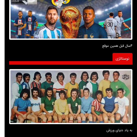
4سال قبل همین موقع
نوستالژی
به یاد دنیای ورزش