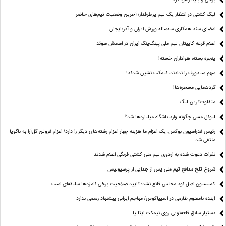
لیگ کشتی در انتظار یک تیم پرطرفدار؛ آخرین وضعیت تیم‌های حاضر
امضای سند همکاری سه‌ساله ورزش ایران و آذربایجان
اعلام قرعه کاپیتان تیم ملی پینگ‌پنگ ایران در اسمش سوئد
پنجره بسته، هواداران خسته!
سهم سیدورف را ندادند، نیمکت نشین شدند!
گردهمایی مسخره‌ها!
متفاوت‌ترین لیگ
لیونل مسی چگونه وارد باشگاه میلیاردها شد؟
رئیس فدراسیون بوکس: یک اعزام ما هزینه چهار اعزام رشته‌های دیگر را دارد/ اعزام فروتن گل‌آرا به ناگویا
منتفی شد
نفرات دعوت شده به اردوی تیم ملی کشتی فرنگی اعلام شدند
شروع تلخ مدافع تیم ملی پس از جدایی از پرسپولیس
کمیسیون اصل نود مجلس قانع نشد؛ تایید صلاحیت برخی نامزدها سلیقه‌ای است
آینده نامعلوم طارمی در المپیاکوس/ مهاجم ایرانی پیشنهاد رسمی ندارد
دستیار سابق قلعه‌نویی روی نیمکت ایتالیا