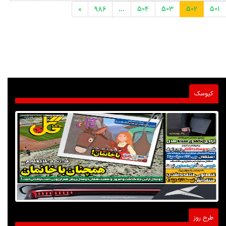
»
986
...
504
503
502
501
کیوسک
طرح روز