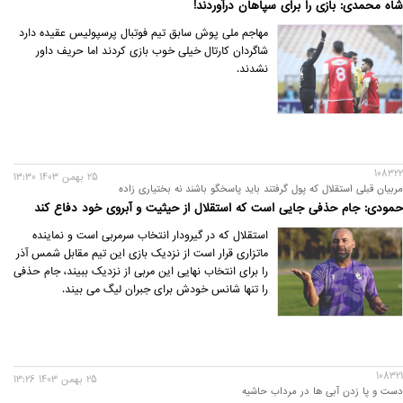
شاه محمدی: بازی را برای سپاهان درآوردند!
مهاجم ملی پوش سابق تیم فوتبال پرسپولیس عقیده دارد
شاگردان کارتال خیلی خوب بازی کردند اما حریف داور
نشدند.
108322
25 بهمن 1403 13:30
مربیان قبلی استقلال که پول گرفتند باید پاسخگو باشند نه بختیاری زاده
حمودی: جام حذفی جایی است که استقلال از حیثیت و آبروی خود دفاع کند
استقلال که در گیرودار انتخاب سرمربی است و نماینده
ماتزاری قرار است از نزدیک بازی این تیم مقابل شمس آذر
را برای انتخاب نهایی این مربی از نزدیک ببیند، جام حذفی
را تنها شانس خودش برای جبران لیگ می بیند.
108321
25 بهمن 1403 13:26
دست و پا زدن آبی ها در مرداب حاشیه