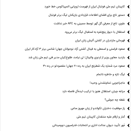
کاپیتان تیم ملی فوتبال ایران از فهرست اروپایی المپیاکوس خط خورد
دستور تاج برای افشای اطلاعات قراردادی بازیکنان لیگ برتر فوتبال
علوی: تاج از معرفی گل گهر توسط ممبینی به AFC خبر نداشت
استقلال با دیوار پنج‌نفره به استقبال لیگ برتر می‌رود
قهرمانی مازندران در کشتی آلیش زنان ایران
صعود فراستی و اسمعلی به فینال کشتی آزاد نوجوانان جهان/ شانس برنز ۳ آزادکار ایران
بازدید معاون وزیر از اردوی والیبال/ لی نیامد، طلوع‌کیان مدیر فنی تیم ملی زنان شد
صعود مرد شماره یک شطرنج ایران به رده ۲۰ جهان/ مقصودلو در رده ۳۰
لیگ تازه و خاطره ناتمام
ماجراجویی تمام‌نشدنی وحید!
مراغه چیان: استقلال هنوز با ترکیب ایده‌آل فاصله دارد
نقطه چه جوشی؟
راز موفقیت دختران تکواندو از زبان مهروز ساعی
آمار و ارقام علیه منتقدان کاپیتان تیم ملی
مُهر تأیید دیوان عدالت اداری بر انتخابات فدراسیون دوومیدانی