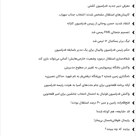
معرفی دبیر جدید فدراسیون کشتی
کاپیتان‌های استقلال مشخص شدند/ انتخاب جذاب سهراب
انتقاد شدید حسن روحانی از رییس فدراسیون کاراته
تصمیم جنجالی FIVB رسمی شد
لیگ برتر بسکتبال ۱۲ تیمی شد
حکم رئیس فدراسیون والیبال برای یک مدیر باسابقه فدراسیون
شفاف‌سازی استقلال درمورد وضعیت خارجی‌هایش/ آسانی می‌تواند بازی کند
واکنش باشگاه پرسپولیس به تغییر در سطوح مدیریتی
نامگذاری زمین شماره ۲ ورزشگاه درفشی‌فر به نام شهید «ماکان نصیری»
ارائه برنامه‌ قلعه‌نویی برای جام ملت‌های آسیا به هیئت رئیسه فدراسیون
واکنش فدراسیون فوتبال به احتمال انتخاب جانشین برای امیر قلعه‌نویی
فتح‌الله‌زاده: رامین و منیر 40 درصد استقلال بودند!
قد «شایعه» هم کوتاه شده!
پارسال طوفانی،امسال بی‌بخار!
بیایند که چه ببینند؟