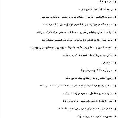
دورنمای لیگ
پنجره‌ استقلال قفل کتابی خورده
معمای بلاتکلیفی رضاییان/ اختلاف مالی با استقلال و دغدغه تیم ملی
سه ورزشگاه در تهران میزبان لیگ برتر فوتبال/ خبری از آزادی نیست
نوشاد عالمیان و بنیامین فرجی در مسابقات اسمش سوئد شرکت می‌کنند
اولین مدال طلای کشتی آزاد نوجوانان ضرب شد/اسمعلی نقره‌ای شد
خطر در کمین چند ملی‌پوش تکواندو/ مراقبت ویژه برای روزهای حیاتی پیش‌رو
امکان مهندسی انتخابات ژیمناستیک وجود ندارد
تاج تباهی
زمین پَر،تماشاگر پَر،هیجان پَر!
رجبی: استقلال باید از ابتدای لیگ مدعی باشد
رونالدو ازدواج کرد؟ کریستیانو و جورجینا با حلقه در دست شکار شدند
ستاره خارجی استقلال: همسرم اجازه نداد برگردم
نیمار بازگشت به تیم ملی فوتبال برزیل را رد کرد
جام‌جهانی پُرحاشیه برای فردوسی‌پور هنوز تمام نشده
حضور مجدد وحید امیری در فولاد