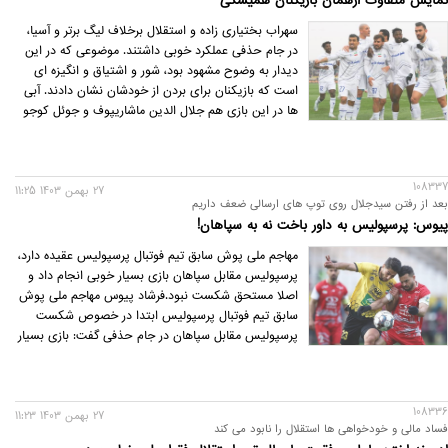
نمایش متفاوت ازهمان بازیکنان همیشگی
سهراب بختیاری زاده و استقلال برخلاف لیگ برتر و آسیا،
در جام حذفی عملکرد خوبی داشتند. موضوعی که در این
دیدار به وضوح مشهود بود، شور و اشتیاق و انگیزه ای
است که بازیکنان برای بردن از خودشان نشان دادند. آبی
ها در این بازی هم جلال الدین ماشاریپوف و جوئل کوجو
و آرمین سهرابیان و... را در اختیار نداشتند، اما در کنار بازی
هایی چون الغرافه و الاهلی عربستان بازی مقابل شمش
آذر از معدود و انگشت شمار نمایش های خوب استقلال
108337
در این فصل به شمار می رود.
27 بهمن 1403 11:25
بعد از رفتن سیدجلال روی توپ های ارسالی ضعف داریم
پیوس: پرسپولیس به داور باخت نه به سپاهان!
مهاجم ملی پوش سابق تیم فوتبال پرسپولیس عقیده دارد،
پرسپولیس مقابل سپاهان بازی بسیار خوبی انجام داد و
اصلا مستحق شکست نبود.فرشاد پیوس مهاجم ملی پوش
سابق تیم فوتبال پرسپولیس ابتدا در خصوص شکست
پرسپولیس مقابل سپاهان در جام حذفی گفت: بازی بسیار
خوبی بود و به رغم اینکه پرسپولیس گل اول را خورد در
ادامه حاکم توپ و میدان شد و نه تنها بازی را به تساوی
کشاند بلکه بهتر از حریف اصفهانی خودش بازی کرد و گل
108336
دوم را هم زد اما در ادامه داور بازی با یک تشخخیص
27 بهمن 1403 11:23
فساد مالی و خودخواهی ها استقلال را نابود می کند
اشتباه همه چیز را به هم زد و پرسپولیس بازی برده را با