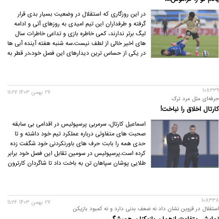
در این روزگاری که استقلال در وضعیت بسیار بدی قرار
گرفته و طرفداران این تیم امیدی به روزهای آتی و ادامه
لیگ برتر ندارند، کمی خاطره بازی و تداعی خاطرات سال
های اخیر خالی از لطف نیست.سه شنبه هفته آینده آبی ها
در یکی از حساس ترین دیدارهای این فصل خود،در قطر به
مصاف الریان می روند و برد استقلال به معنای صعود این
تیم به مرحله بعدی رقابت هاست و مساوی یا باخت، کار
آبی ها را به «اما و اگر» های فراوانی خواهد کشاند.
108339
27 بهمن 1403 11:27
حرفه‌ای مثل مرد ترک
کارتال اخلاق را نباخت!
اسماعیل کارتال، سرمربی پرسپولیس در اقدامی بی سابقه
صحبت های متفاوتی درباره عملکرد تیم خود داشته و تا
حدی همه را بابت حرف های باورنکردنی خود شگفت زده
کرده است.پرسپولیس در سومین تقابل این فصل خود برابر
طلایی پوشان سپاهان تن به باخت داد تا شاگردان کارترون
در فصل جاری،پرسپولیسی ها را از رسیدن به دو جام مهم
محروم کنند و برای اولین بار در یک فصل فوتبالی،قرمز
های پایتخت را در سه بازی متوالی و پشت سر هم
108338
شکست دهند.
27 بهمن 1403 11:26
استقلال در قزوین نشان داد نه ضعف بدنی دارد و نه کمبود بازیکن