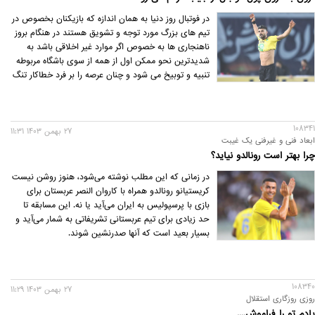
در فوتبال روز دنیا به همان اندازه که بازیکنان بخصوص در
تیم های بزرگ مورد توجه و تشویق هستند در هنگام بروز
ناهنجاری ها به خصوص اگر موارد غیر اخلاقی باشد به
شدیدترین نحو ممکن اول از همه از سوی باشگاه مربوطه
تنبیه و توبیخ می شود و چنان عرصه را بر فرد خطاکار تنگ
می کنند که تا آخر عمر ورزشی هوس تکرار چنان عملی به
سرش نزند .
108341
27 بهمن 1403 11:31
ابعاد فنی و غیرفنی یک غیبت
چرا بهتر است رونالدو نیاید؟
در زمانی که این مطلب نوشته می‌شود، هنوز روشن نیست
کریستیانو رونالدو همراه با کاروان النصر عربستان برای
بازی با پرسپولیس به ایران می‌آید یا نه. این مسابقه تا
حد زیادی برای تیم عربستانی تشریفاتی به شمار می‌آید و
بسیار بعید است که آنها صدرنشین شوند.
108340
27 بهمن 1403 11:29
روزی روزگاری استقلال
یادم تو را فراموش....