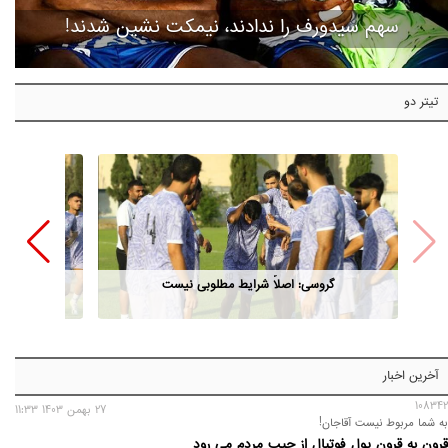
سهم سیدورف را ندادند، نیمکت نشین شدند!
تیتر دو
گروسی: اصلاً شرایط مطلوبی نیست
آخرین اخبار
108342
27 بهمن 1403 11:33
به شما مربوط نیست آقاجان!
قرون به قرون پول فوتبال از جیب مردم می رود