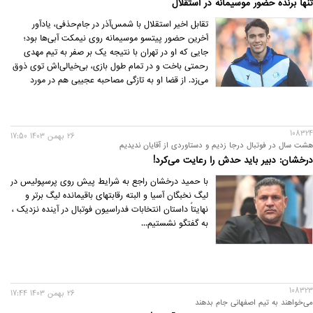
تنها برنده حضور موسیمانه در استقلال
تقابل اخیر استقلال با شمس‌آذر در جام‌حذفی، یادآور
آخرین حضور پیتسو موسیمانه روی نیمکت آبی‌ها بود؛
جایی که او در تهران با نتیجه یک بر صفر به تیم مهدی
رحمتی باخت و در تمام طول بازی، بی‌خیالی‌اش توی ذوق
می‌زد. از قضا او به تازگی مصاحبه عجیبی هم در مورد
استقلال انجام داده و چیزهایی گفته که بیش از پیش لج
هواداران را در آورد؛ مثل این که «باید به بچه هفت
ساله‌ام پول می‌دادم و نمی‎‌توانستم در این شرایط با
108324
استقلال ادامه بدهم!»
26 بهمن 1403 17:50
هشت سال در فوتبال درجا زدیم و دستاوردی از آقایان ندیدیم
درخشان: دبیر باید حدش را رعایت می‌کرد!
با حمید درخشان راجع به شرایط پیش روی پرسپولیس در
لیگ نخبگان آسیا و البته رقابتهای باقیمانده لیگ برتر و
نهایتاً داستان انتخابات فدراسیون فوتبال در آینده نزدیک ،
به گفتگو نشستیم...
108323
26 بهمن 1403 17:44
می‌خواهند به تیم اصفهانی جام بدهند