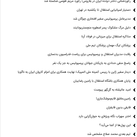
رکوردشکنی دختر دونده ایران در بلاروس/ رکورد مریم طوسی شکسته شد
دستیار اسپانیایی استقلال تا یکشنبه در تهران
مدیرعامل پرسپولیس سفیر افتخاری چوگان شد
دلیل مرگ مشکوک پسر اسطوره منچستریونایتد
مذاکره استقلال برای میزبانی در فولاد آرنا
پزشکان لیگ مهمان پزشکان تیم ملی
رقابت مدیران استقلال و پرسپولیس برای ریاست فدراسیون بدنسازی
پاسخ منفی حدادی به بازیکنان جوانان پرسپولیس به جز یک نفر
دیدار سفیر ژاپن با رییس کمیته ملی المپیک/ نهایت همکاری برای اعزام کاروان ایران به ناگویا
پایان همکاری باشگاه استقلال با رامین رضاییان
امید عالیشاه به گل‌گهر پیوست
رامین،عاشق قایم‌موشک‌بازی!
قایقی بدون قایقران
اختر: سهراب نگاه ویژه‌ای به جوان‌گرایی دارد
این پول‌ها از کجا می‌آید؟
تیم بعدی محمد صلاح مشخص شد