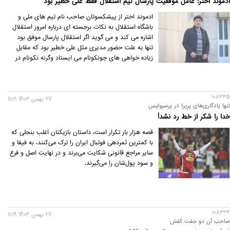
ادموند اختر: عامل موفقیت پارسال تیم استقلال فقط علی خطیر بود
باخت عوض کرد.
ادموند اختر از پیشکسوتان صاحب نام تیم های ملی و
باشگاه استقلال به نکات برجسته ای درباره امروز استقلال
اشاره می کند و می گوید اگر استقلال پارسال موفق بود
تنها به علت حضور مدیری مثل علی خطیر بود که مقابل
زیاده خواهی های جونکونام می ایستاد وگرنه نکونام در
موقعیت بهتری از نظر بازیکن نسبت به سال قبل امسال
کارش را شروع کرد و ناکام هم کارش را تمام کرد و تیم را
نیم بند تحویل مربی بعدی داد.
108335
27 بهمن 1403 11:21
تنها یادگاری‌های پریرا در پرسپولیس
خدا را شکر از خط رد نشد!
قصه هزار بار تکرار است، داستان بازیکنان اغلب بنجلی که
با کمترین ثمردهی فوتبال ایران را ترک می‌کنند، به فیفا و
سایر مراجع قانونی شکایت می‌برند و در نهایت اصل و فرع
و سود پول‌شان را می‌گیرند.
108334
27 بهمن 1403 11:19
صاحب آن دو جفت کفش