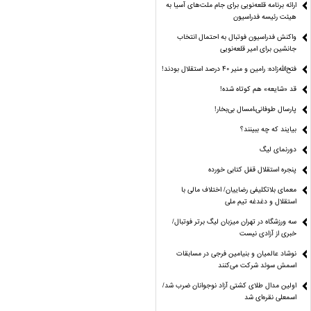
ارائه برنامه‌ قلعه‌نویی برای جام ملت‌های آسیا به
هیئت رئیسه فدراسیون
واکنش فدراسیون فوتبال به احتمال انتخاب
جانشین برای امیر قلعه‌نویی
فتح‌الله‌زاده: رامین و منیر 40 درصد استقلال بودند!
قد «شایعه» هم کوتاه شده!
پارسال طوفانی،امسال بی‌بخار!
بیایند که چه ببینند؟
دورنمای لیگ
پنجره‌ استقلال قفل کتابی خورده
معمای بلاتکلیفی رضاییان/ اختلاف مالی با
استقلال و دغدغه تیم ملی
سه ورزشگاه در تهران میزبان لیگ برتر فوتبال/
خبری از آزادی نیست
نوشاد عالمیان و بنیامین فرجی در مسابقات
اسمش سوئد شرکت می‌کنند
اولین مدال طلای کشتی آزاد نوجوانان ضرب شد/
اسمعلی نقره‌ای شد