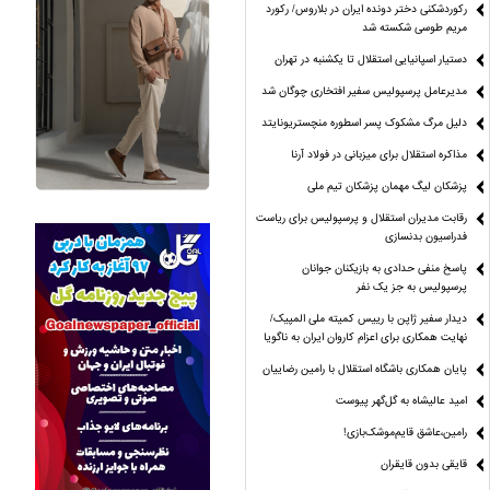
رکوردشکنی دختر دونده ایران در بلاروس/ رکورد
مریم طوسی شکسته شد
دستیار اسپانیایی استقلال تا یکشنبه در تهران
مدیرعامل پرسپولیس سفیر افتخاری چوگان شد
دلیل مرگ مشکوک پسر اسطوره منچستریونایتد
مذاکره استقلال برای میزبانی در فولاد آرنا
پزشکان لیگ مهمان پزشکان تیم ملی
رقابت مدیران استقلال و پرسپولیس برای ریاست
فدراسیون بدنسازی
پاسخ منفی حدادی به بازیکنان جوانان
پرسپولیس به جز یک نفر
دیدار سفیر ژاپن با رییس کمیته ملی المپیک/
نهایت همکاری برای اعزام کاروان ایران به ناگویا
پایان همکاری باشگاه استقلال با رامین رضاییان
امید عالیشاه به گل‌گهر پیوست
رامین،عاشق قایم‌موشک‌بازی!
قایقی بدون قایقران