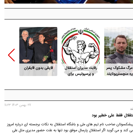
 مرگ مشکوک پسر
رقابت مدیران استقلال
قایقی بدون قایقران
این پو
ه منچستریونایتد
و پرسپولیس برای
م
ریاست فدراسیون
بدنسازی
27 بهمن 1403 11:23
ند
تقلال فقط علی خطیر بود
 پیشکسوتان صاحب نام تیم های ملی و باشگاه استقلال به نکات برجسته ای درباره امروز
می کند و می گوید اگر استقلال پارسال موفق بود تنها به علت حضور مدیری مثل علی