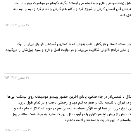
ابل زیاده خواهی های جونکونام می ایستاد وگرنه نکونام در موقعیت بهتری از نظر
 سال قبل امسال کارش را شروع کرد و ناکام هم کارش را تمام کرد و تیم را نیم بند
ی داد.
27 بهمن 1403 11:21
رار است، داستان بازیکنان اغلب بنجلی که با کمترین ثمردهی فوتبال ایران را ترک
ا و سایر مراجع قانونی شکایت می‌برند و در نهایت اصل و فرع و سود پول‌شان را می‌گیرند.
27 بهمن 1403 11:19
قلال با شمس‌آذر در جام‌حذفی، یادآور آخرین حضور پیتسو موسیمانه روی نیمکت آبی‌ها
و در تهران با نتیجه یک بر صفر به تیم مهدی رحمتی باخت و در تمام طول بازی،
 ذوق می‌زد. از قضا او به تازگی مصاحبه عجیبی هم در مورد استقلال انجام داده و
ه بیش از پیش لج هواداران را در آورد؛ مثل این که «باید به بچه هفت ساله‌ام پول
26 بهمن 1403 17:50