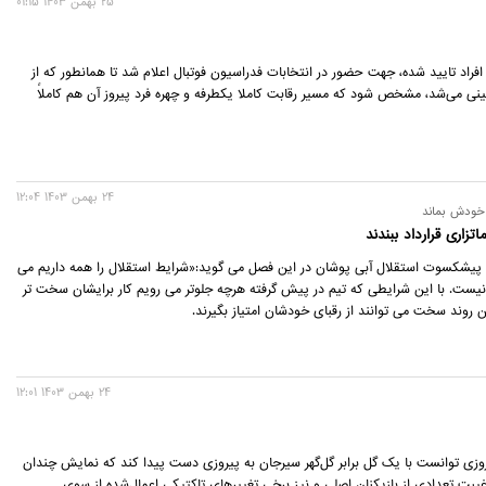
25 بهمن 1403 01:15
افراد تایید شده، جهت حضور در انتخابات فدراسیون فوتبال اعلام شد تا همانطور که از
ی می‌شد، مشخص شود که مسیر رقابت كاملا یکطرفه و چهره فرد پیروز آن هم کاملاً
24 بهمن 1403 12:04
 خودش بماند
تزاری قرارداد ببندند
پیشکسوت استقلال آبی پوشان در این فصل می گوید:«شرایط استقلال را همه داریم می
یست. با این شرایطی که تیم در پیش گرفته هرچه جلوتر می رویم کار برایشان سخت تر
ن روند سخت می توانند از رقبای خودشان امتیاز بگیرند.
24 بهمن 1403 12:01
زی توانست با یک گل برابر گل‌گهر سیرجان به پیروزی دست پیدا کند که نمایش چندان
بت تعدادی از بازیکنان اصلی و نیز برخی تغییرهای تاکتیکی اعمال‌شده از سوی