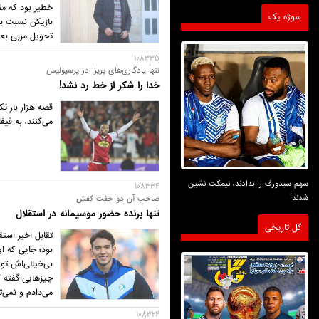
خطیر بود که مق
سوژه یک
بازیکن نسبت به
تحویل مربی بعد
108335
تنها یادگاری‌های پریرا در پرسپولیس
خدا را شکر از خط رد نشد!
قصه هزار بار تک
می‌کنند، به فیف
سهم سیدورف را ندادند، نیمکت نشین
108334
شدند!
صاحب آن دو جفت کفش
تنها برنده حضور موسیمانه در استقلال
گل تاریخی
تقابل اخیر است
بود؛ جایی که ا
بی‌خیالی‌اش توی
چیزهایی گفته ک
می‌دادم و نمی‎‌توانستم در این شرایط با استقلال ادامه بدهم!»
108324