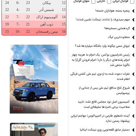
فوتبال ایرانی
خارجی
منهای فوتبال
پنجره بسته، هواداران خسته!
سهم سیدورف را ندادند، نیمکت نشین شدند!
گردهمایی مسخره‌ها!
متفاوت‌ترین لیگ
لیونل مسی چگونه وارد باشگاه میلیاردها شد؟
رئیس فدراسیون بوکس: یک اعزام ما هزینه چهار
اعزام رشته‌های دیگر را دارد/ اعزام فروتن گل‌آرا به
ناگویا منتفی شد
ل‌ها از کجا
قد «شایعه» هم کوتاه
پارسال طوفانی،امسال
زمین پَر،ت
نفرات دعوت شده به اردوی تیم ملی کشتی فرنگی
ی‌آید؟
شده!
بی‌بخار!
پَر،هیجان
اعلام شدند
شروع تلخ مدافع تیم ملی پس از جدایی از
پرسپولیس
کمیسیون اصل نود مجلس قانع نشد؛ تایید
صلاحیت برخی نامزدها سلیقه‌ای است
آینده نامعلوم طارمی در المپیاکوس/ مهاجم ایرانی
پیشنهاد رسمی ندارد
دستیار سابق قلعه‌نویی روی نیمکت ایتالیا