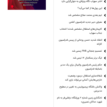
اختر: سهراب نگاه ویژه‌ای به جوان‌گرایی دارد
این پول‌ها از کجا می‌آید؟
تیم بعدی محمد صلاح مشخص شد
معرفی دبیر جدید فدراسیون کشتی
کاپیتان‌های استقلال مشخص شدند/ انتخاب
جذاب سهراب
انتقاد شدید حسن روحانی از رییس فدراسیون
کاراته
تصمیم جنجالی FIVB رسمی شد
لیگ برتر بسکتبال ۱۲ تیمی شد
حکم رئیس فدراسیون والیبال برای یک مدیر
باسابقه فدراسیون
شفاف‌سازی استقلال درمورد وضعیت
خارجی‌هایش/ آسانی می‌تواند بازی کند
واکنش باشگاه پرسپولیس به تغییر در سطوح
مدیریتی
نامگذاری زمین شماره ۲ ورزشگاه درفشی‌فر به نام
شهید «ماکان نصیری»