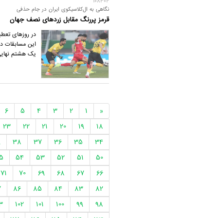
108304
نگاهی به ال‌کلاسیکوی ایران در جام حذفی
قرمز پررنگ مقابل زردهای نصف جهان
در روزهای تعطی
این مسابقات دو
یک هشتم نهایی
6
5
4
3
2
1
«
23
22
21
20
19
18
9
38
37
36
35
34
5
54
53
52
51
50
71
70
69
68
67
66
7
86
85
84
83
82
3
102
101
100
99
98