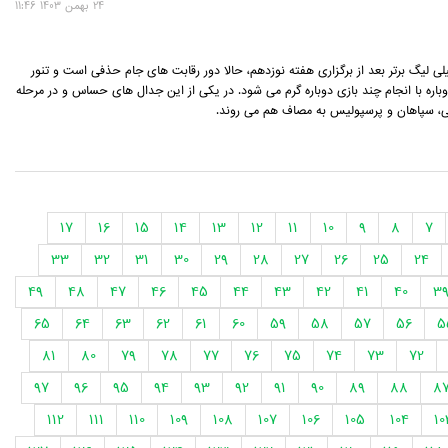
24 بهمن 1403 11:46
لی لیگ برتر بعد از برگزاری هفته نوزدهم، حالا دور رقابت های جام حذفی است و تنور
باره با انجام چند بازی دوباره گرم می شود. در یکی از این جدال های حساس و در مرحله
، سپاهان و پرسپولیس به مصاف هم می روند.
17
16
15
14
13
12
11
10
9
8
7
33
32
31
30
29
28
27
26
25
24
49
48
47
46
45
44
43
42
41
40
3
65
64
63
62
61
60
59
58
57
56
5
81
80
79
78
77
76
75
74
73
72
97
96
95
94
93
92
91
90
89
88
8
112
111
110
109
108
107
106
105
104
10