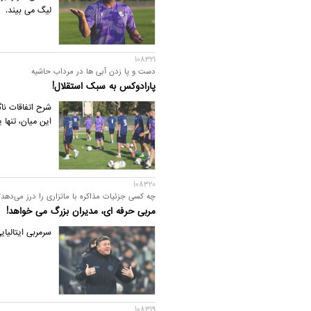
لیگ می بیند.
108321
دست و پا زدن آبی ها در مرداب حاشیه
پارادوکس به سبک استقلال!
شرح اتفاقات نا
این میان، تنه
108320
چه کسی جزئیات مذاکره با ماتزاری را درز می‌دهد؟
مربی حرفه ای، مدیران بزرگ می خواهد!
سرمربی ایتالیای
108319