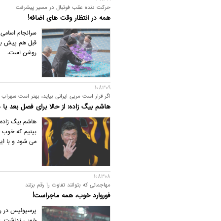
حرکت دنده عقب فوتبال در مسیر پیشرفت
همه در انتظار وقت های اضافه!
سرانجام اسامی 
قبل هم پیش بین
روشن است.
108309
اگر قرار است مربی ایرانی بیاید، بهتر است سهراب
هاشم بیگ زاده: از حالا برای فصل بعد با ما
هاشم بیگ زاده 
بینیم که خوب ن
می شود و با ای
108308
مهاجمانی که بتوانند تفاوت را رقم بزنند
فوروارد خوب، همه ماجراست!
پرسپولیس در رو
خوبی نداشت. غی