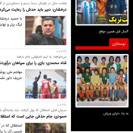
هشت سال در فوتبال درجا زدیم و دستاوردی از آقا
درخشان: دبیر باید حدش را رعایت می‌کرد!
با حمید درخشان
لیگ برتر و نهای
4سال قبل همین موقع
نوستالژی
108323
می‌خواهند به تیم اصفهانی جام بدهند
شاه محمدی: بازی را برای سپاهان درآوردند
مهاجم ملی پوش 
حریف داور نشد
108322
مربیان قبلی استقلال که پول گرفتند باید پاسخگو با
به یاد دنیای ورزش
حمودی: جام حذفی جایی است که استقلال 
استقلال که در گ
شمس آذر را برا