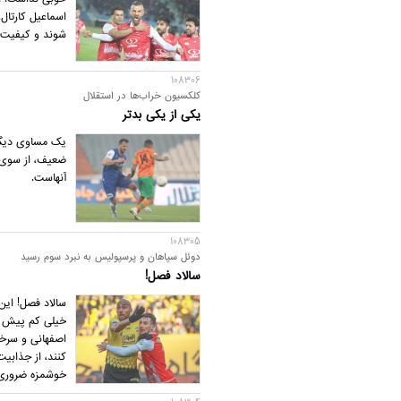
اسماعیل کارتال
شوند و کیفیت 
108306
کلکسیون خراب‌ها در استقلال
یکی از یکی بدتر
یک مساوی دیگر 
ضعیف، از سوی ب
آنهاست.
108305
دوئل سپاهان و پرسپولیس به نبرد سوم رسید
سالاد فصل!
سالاد فصل! این
خیلی کم پیش می 
اصفهانی و سرخپ
کنند، از جذاب
خوشمزه ضروری