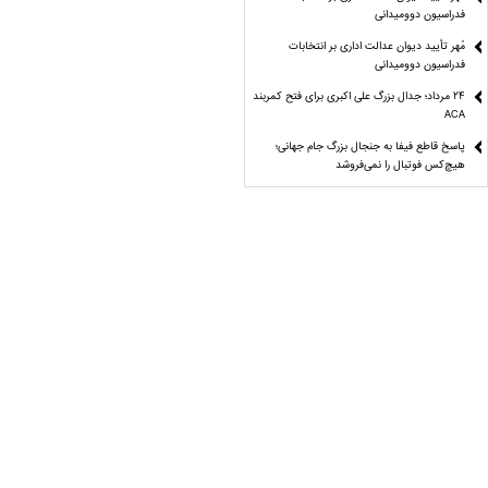
فدراسیون دوومیدانی
مُهر تأیید دیوان عدالت اداری بر انتخابات
فدراسیون دوومیدانی
24 مرداد؛ جدال بزرگ علی‌ اکبری برای فتح کمربند
ACA
پاسخ قاطع فیفا به جنجال بزرگ جام جهانی؛
هیچ‌کس فوتبال را نمی‌فروشد
علوی: تاج از نامه ممبینی به AFC اطلاع نداشت/
مقصران معرفی می‌شوند
بصره عراق میزبان استقلال و تراکتور در آسیا شد
بیانیه باشگاه استقلال درباره توهین به اعضای این
باشگاه
مواضع مردمی، جای پاسخگویی را نمی‌گیرد
ایثار یا تهاجم به بیت المال
رونالدو به اردوی النصر نرفت!
درآمد ۲۲ میلیاردی پرسپولیس در تیرماه+عکس
بهاروند: برگزاری ۴۵۰۰ مسابقه فوتبال در فصل
گذشته کار بزرگی بود