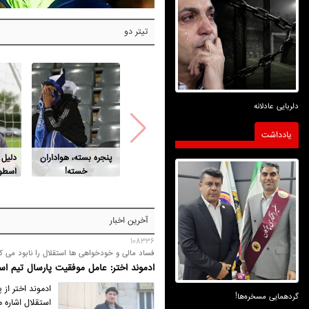
تیتر دو
دلربایی عادلانه
یادداشت
پنجره بسته، هواداران
دلیل
خسته!
اسطور
آخرین اخبار
108336
فساد مالی و خودخواهی ها استقلال را نابود می ک
ادموند اختر: عامل موفقیت پارسال تیم اس
ادموند اختر از
گردهمایی مسخره‌ها!
استقلال اشاره 