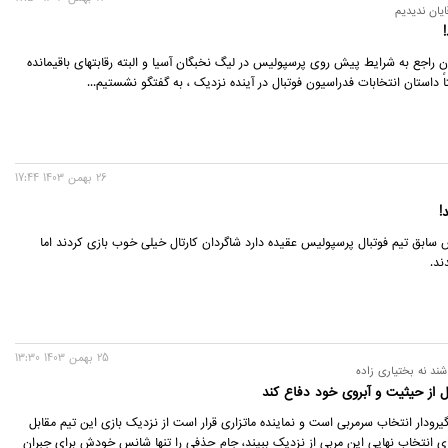
یان ندیدیم
 راجع به شرایط پیش روی پرسپولیس در لیگ نخبگان آسیا و البته رقابتهای باقیمانده
تاً داستان انتخابات فدراسیون فوتبال در آینده نزدیک ، به گفتگو نشستیم...
26 بهمن 1403 17:44
!
سابق تیم فوتبال پرسپولیس عقیده دارد شاگردان کارتال خیلی خوب بازی کردند اما
ند.
25 بهمن 1403 13:30
شند نه بختیاری زاده
از حیثیت و آبروی خود دفاع کند
یرودار انتخاب سرمربی است و نماینده ماتزاری قرار است از نزدیک بازی این تیم مقابل
ی انتخاب نهایی این مربی از نزدیک ببیند، جام حذفی را تنها شانس خودش برای جبران