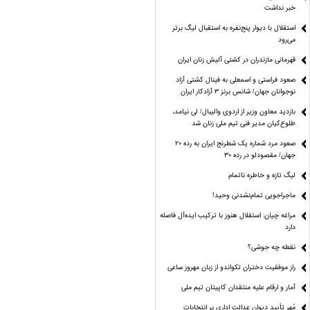
خبر نداشت
استقلال با دیوار پنج‌نفره به استقبال لیگ برتر
می‌رود
قهرمانی مازندران در کشتی آلیش زنان ایران
صعود فراستی و اسمعلی به فینال کشتی آزاد
نوجوانان جهان/ شانس برنز ۳ آزادکار ایران
بازدید معاون وزیر از اردوی والیبال/ لی نیامد،
طلوع‌کیان مدیر فنی تیم ملی زنان شد
صعود مرد شماره یک شطرنج ایران به رده ۲۰
جهان/ مقصودلو در رده ۳۰
لیگ تازه و خاطره ناتمام
ماجراجویی تمام‌نشدنی وحید!
مراغه چیان: استقلال هنوز با ترکیب ایده‌آل فاصله
دارد
نقطه چه جوشی؟
راز موفقیت دختران تکواندو از زبان مهروز ساعی
آمار و ارقام علیه منتقدان کاپیتان تیم ملی
مُهر تأیید دیوان عدالت اداری بر انتخابات