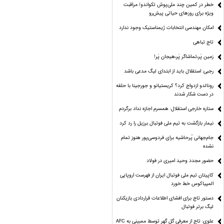
خطر در کمین چند ملی‌پوش تکواندو/ مراقبت
ویژه برای روزهای حیاتی پیش‌رو
امکان مهندسی انتخابات ژیمناستیک وجود ندارد
تاج تباهی
زمین پَر،تماشاگر پَر،هیجان پَر!
رجبی: استقلال باید از ابتدای لیگ مدعی باشد
رونالدو ازدواج کرد؟ کریستیانو و جورجینا با حلقه
در دست شکار شدند
ستاره خارجی استقلال: همسرم اجازه نداد برگردم
نیمار بازگشت به تیم ملی فوتبال برزیل را رد کرد
جام‌جهانی پُرحاشیه برای فردوسی‌پور هنوز تمام
نشده
حضور مجدد وحید امیری در فولاد
کاپیتان تیم ملی فوتبال ایران از فهرست اروپایی
المپیاکوس خط خورد
دستور تاج برای افشای اطلاعات قراردادی بازیکنان
لیگ برتر فوتبال
علوی: تاج از معرفی گل گهر توسط ممبینی به AFC