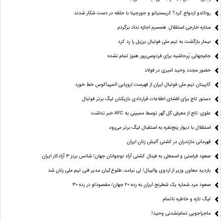
رونالدو ازدواج کرد؟ کریستیانو و جورجینا با حلقه در دست شکار شدند
ستاره خارجی استقلال: همسرم اجازه نداد برگردم
نیمار بازگشت به تیم ملی فوتبال برزیل را رد کرد
جام‌جهانی پُرحاشیه برای فردوسی‌پور هنوز تمام نشده
حضور مجدد وحید امیری در فولاد
کاپیتان تیم ملی فوتبال ایران از فهرست اروپایی المپیاکوس خط خورد
دستور تاج برای افشای اطلاعات قراردادی بازیکنان لیگ برتر فوتبال
علوی: تاج از معرفی گل گهر توسط ممبینی به AFC خبر نداشت
استقلال با دیوار پنج‌نفره به استقبال لیگ برتر می‌رود
قهرمانی مازندران در کشتی آلیش زنان ایران
صعود فراستی و اسمعلی به فینال کشتی آزاد نوجوانان جهان/ شانس برنز ۳ آزادکار ایران
بازدید معاون وزیر از اردوی والیبال/ لی نیامد، طلوع‌کیان مدیر فنی تیم ملی زنان شد
صعود مرد شماره یک شطرنج ایران به رده ۲۰ جهان/ مقصودلو در رده ۳۰
لیگ تازه و خاطره ناتمام
ماجراجویی تمام‌نشدنی وحید!