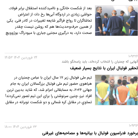
بعد از شکست خانگی و ناامیدکننده استقلال برابر فولاد،
حواشی زیادی در اردوگاه آبی‌ها رخ داد؛ از اعتراض
تماشاگران تا رواج فراگیر شایعه تغییرات در کادر فنی. یکی
از همین حرف‌و‌حدیث‌ها هم که روشن نیست چقدر
صحت دارد، به درگیری مجتبی جباری با میودراگ بوژوویچ
در پایان بازی مربوط می‌شود.
109326
24 فروردين 1404 14:53
آنهایی که چمنیان را انتخاب کرده‌اند، باید پاسخگو باشند
تحقیر فوتبال ایران با نتایج بسیار ضعیف
تیم ملی فوتبال زیر ۱۷ سال ایران با عباس چمنیان در
هیاهوی حضور تیم ملی فوتبال بزرگسالان ایران به جام
جهانی ۲۰۲۶، به مسابقاتی اعزام شد، که شاید بدبین ترین
افراد نيز، چنین سرنوشتی را برای این تیم تصور نمی‌کردند!
تساوي در مقابل کره شمالی و دو شکست نوبرانه در مقابل
تیم‌های عمان و تاجیکستان ماحصل عملکرد تیمی بود، که
حالا دوستان می‌خواهند با یک عذرخواهی ساده صورت
مسئله را پاک کرده و آن را اتفاقی طبیعی در فوتبال جلوه
109316
دهند.
23 فروردين 1404 18:00
برخورد فدراسیون فوتبال با بیانیه‌ها و مصاحبه‌های غیرفنی