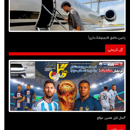
رامین،عاشق قایم‌موشک‌بازی!
گل تاریخی
4سال قبل همین موقع
نوستالژی