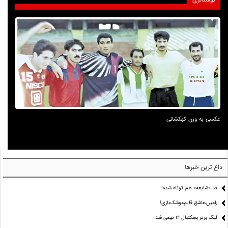
عکسی به وزن کهکشانی
داغ ترین خبرها
قد «شایعه» هم کوتاه شده!
رامین،عاشق قایم‌موشک‌بازی!
لیگ برتر بسکتبال ۱۲ تیمی شد