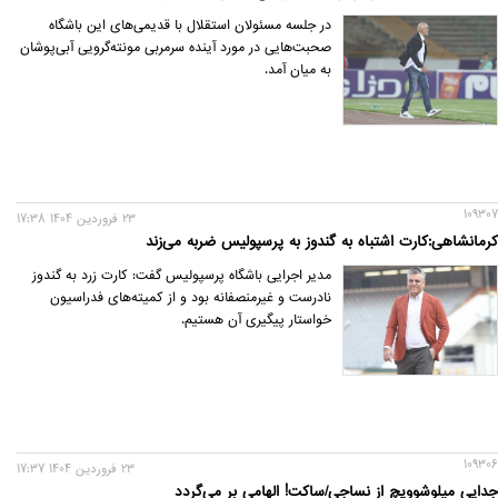
در جلسه مسئولان استقلال با قدیمی‌های این باشگاه
صحبت‌هایی در مورد آینده سرمربی مونته‌گرویی آبی‌پوشان
به میان آمد.
109307
23 فروردين 1404 17:38
کرمانشاهی:کارت اشتباه به گندوز به پرسپولیس ضربه می‌زند
مدیر اجرایی باشگاه پرسپولیس گفت: کارت زرد به گندوز
نادرست و غیرمنصفانه بود و از کمیته‌های فدراسیون
خواستار پیگیری آن هستیم.
109306
23 فروردين 1404 17:37
جدایی میلوشوویچ از نساجی/ساکت! الهامی بر می‌گردد