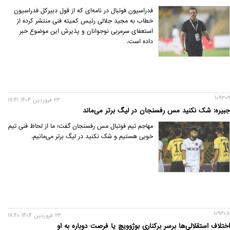
فدراسیون فوتبال در نامه‌ای که از قول دبیرکل فدراسیون
خطاب به مجید جلالی رئیس کمیته فنی منتشر کرده از
استعفای سرمربی نوجوانان و پذیرش این موضوع خبر
داده است.
109309
23 فروردين 1404 17:41
جبیره: شک نکنید مس رفسنجان در لیگ برتر می‌ماند
مهاجم تیم فوتبال مس رفسنجان گفت: ما از لحاظ فنی تیم
خوبی هستیم و شک نکنید در لیگ برتر می‌مانیم.
109308
23 فروردين 1404 17:40
اختلاف استقلالی‌ها برسر برکناری بوژوویچ یا فرصت دوباره به او