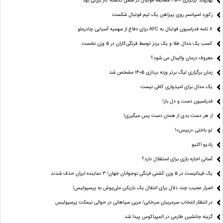
بهاروند: برگزاری ۴۵۰۰ مسابقه فوتبال در فصل گذشته کار بزرگی بود
رکورد اسپانسر روی پیراهن یک تیم فوتبال شکست
۷ نامه فدراسیون فوتبال به AFC برای دفاع از سهمیه آسیایی چادرملو
کسب یک مدال طلا و یک برنز توسط فرنگی‌کاران در ۵ وزن نخست
معروف درمان والیبال می شود؟
زمان برگزاری لیگ برتر وزنه برداری ۱۴۰۵ مشخص شد
یک مدال برای امیدواری کافی نیست
فدراسیون دست‌ و دل باز!
از هر دست بدی از همان دست پس میگیری!
تو باختی «رییس»!
رادیو اکتیو
آسانی اجازه بازی برای استقلال دارد؟
یک فینالیست در ۵ وزن کشتی فرنگی نوجوانان جهان/ ۳ نماینده ایران حذف شدند
اصرار عجیب چند دلال برای انتقال یک بازیکن ملی‌پوش به پرسپولیس!
در انتظار انتخاب سرمربیان سرخابی/ مربی سپاهانی در حوالی نیمکت پرسپولیس
گزینه جانشین طارمی در المپیاکوس پیدا شد