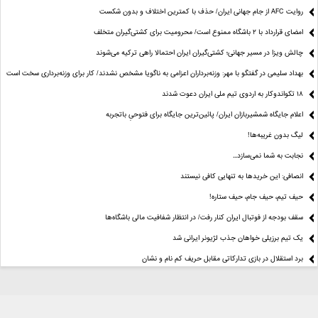
روایت AFC از جام جهانی ایران/ حذف با کمترین اختلاف و بدون شکست
امضای قرارداد با ۲ باشگاه ممنوع است/ محرومیت برای کشتی‌گیران متخلف
چالش ویزا در مسیر جهانی؛ کشتی‌گیران ایران احتمالا راهی ترکیه می‌شوند
بهداد سلیمی در گفتگو با مهر: وزنه‌برداران اعزامی به ناگویا مشخص نشدند/ کار برای وزنه‌برداری سخت است
۱۸ تکواندوکار به اردوی تیم ملی ایران دعوت شدند
اعلام جایگاه شمشیربازان ایران/ پائین‌ترین جایگاه برای فتوحیِ باتجربه
لیگ بدون غریبه‌ها!
نجابت به شما نمی‌سازد...
انصافی: این خریدها به تنهایی کافی نیستند
حیف تیم، حیف جام، حیف ستاره‌!
سقف بودجه از فوتبال ایران کنار رفت/ در انتظار شفافیت مالی باشگاه‌ها
یک تیم برزیلی خواهان جذب لژیونر ایرانی شد
برد استقلال در بازی تدارکاتی مقابل حریف کم نام و نشان
برد پرسپولیس با یک گل در بازی تدارکاتی
پیشنهاد مهم به سرمربی تیم ملی فوتبال/ مسئولان استقلال شفاف‌سازی کنند
مالکیت فکری و معنوی سایت برای روزنامه گل محفوظ است