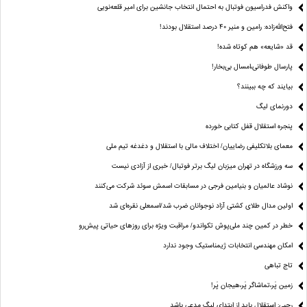
واکنش فدراسیون فوتبال به احتمال انتخاب جانشین برای امیر قلعه‌نویی
فتح‌الله‌زاده: رامین و منیر 40 درصد استقلال بودند!
قد «شایعه» هم کوتاه شده!
پارسال طوفانی،امسال بی‌بخار!
بیایند که چه ببینند؟
دورنمای لیگ
پنجره‌ استقلال قفل کتابی خورده
معمای بلاتکلیفی رضاییان/ اختلاف مالی با استقلال و دغدغه تیم ملی
سه ورزشگاه در تهران میزبان لیگ برتر فوتبال/ خبری از آزادی نیست
نوشاد عالمیان و بنیامین فرجی در مسابقات اسمش سوئد شرکت می‌کنند
اولین مدال طلای کشتی آزاد نوجوانان ضرب شد/اسمعلی نقره‌ای شد
خطر در کمین چند ملی‌پوش تکواندو/ مراقبت ویژه برای روزهای حیاتی پیش‌رو
امکان مهندسی انتخابات ژیمناستیک وجود ندارد
تاج تباهی
زمین پَر،تماشاگر پَر،هیجان پَر!
رجبی: استقلال باید از ابتدای لیگ مدعی باشد