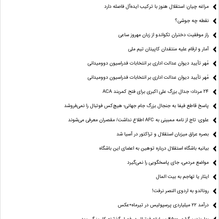
مراغه چیان: استقلال هنوز با ترکیب ایده‌آل فاصله دارد
نقطه چه جوشی؟
راز موفقیت دختران تکواندو از زبان مهروز ساعی
آمار و ارقام علیه منتقدان کاپیتان تیم ملی
مُهر تأیید دیوان عدالت اداری بر انتخابات فدراسیون دوومیدانی
مُهر تأیید دیوان عدالت اداری بر انتخابات فدراسیون دوومیدانی
24 مرداد؛ جدال بزرگ علی‌ اکبری برای فتح کمربند ACA
پاسخ قاطع فیفا به جنجال بزرگ جام جهانی؛ هیچ‌کس فوتبال را نمی‌فروشد
علوی: تاج از نامه ممبینی به AFC اطلاع نداشت/ مقصران معرفی می‌شوند
بصره عراق میزبان استقلال و تراکتور در آسیا شد
بیانیه باشگاه استقلال درباره توهین به اعضای این باشگاه
مواضع مردمی، جای پاسخگویی را نمی‌گیرد
ایثار یا تهاجم به بیت المال
رونالدو به اردوی النصر نرفت!
درآمد ۲۲ میلیاردی پرسپولیس در تیرماه+عکس