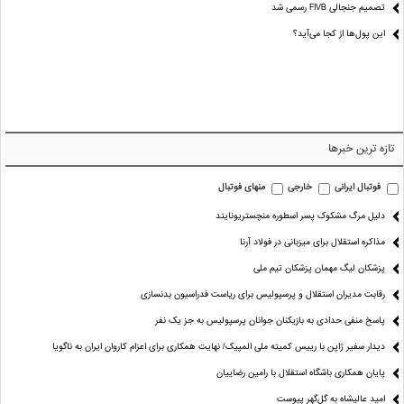
تصمیم جنجالی FIVB رسمی شد
این پول‌ها از کجا می‌آید؟
تازه ترین خبرها
فوتبال ایرانی
خارجی
منهای فوتبال
دلیل مرگ مشکوک پسر اسطوره منچستریونایتد
مذاکره استقلال برای میزبانی در فولاد آرنا
پزشکان لیگ مهمان پزشکان تیم ملی
رقابت مدیران استقلال و پرسپولیس برای ریاست فدراسیون بدنسازی
پاسخ منفی حدادی به بازیکنان جوانان پرسپولیس به جز یک نفر
دیدار سفیر ژاپن با رییس کمیته ملی المپیک/ نهایت همکاری برای اعزام کاروان ایران به ناگویا
پایان همکاری باشگاه استقلال با رامین رضاییان
امید عالیشاه به گل‌گهر پیوست