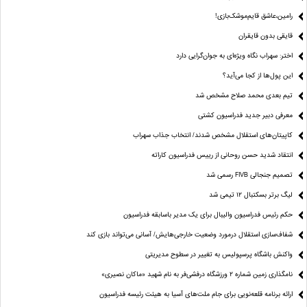
رامین،عاشق قایم‌موشک‌بازی!
قایقی بدون قایقران
اختر: سهراب نگاه ویژه‌ای به جوان‌گرایی دارد
این پول‌ها از کجا می‌آید؟
تیم بعدی محمد صلاح مشخص شد
معرفی دبیر جدید فدراسیون کشتی
کاپیتان‌های استقلال مشخص شدند/ انتخاب جذاب سهراب
انتقاد شدید حسن روحانی از رییس فدراسیون کاراته
تصمیم جنجالی FIVB رسمی شد
لیگ برتر بسکتبال ۱۲ تیمی شد
حکم رئیس فدراسیون والیبال برای یک مدیر باسابقه فدراسیون
شفاف‌سازی استقلال درمورد وضعیت خارجی‌هایش/ آسانی می‌تواند بازی کند
واکنش باشگاه پرسپولیس به تغییر در سطوح مدیریتی
نامگذاری زمین شماره ۲ ورزشگاه درفشی‌فر به نام شهید «ماکان نصیری»
ارائه برنامه‌ قلعه‌نویی برای جام ملت‌های آسیا به هیئت رئیسه فدراسیون