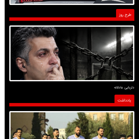
طرح روز
دلربایی عادلانه
یادداشت