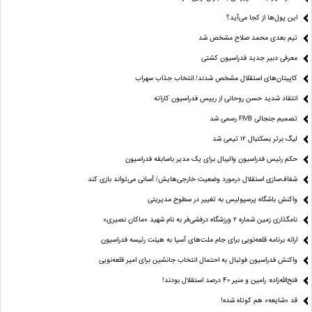
این پول‌ها از کجا می‌آید؟
تیم بعدی محمد صلاح مشخص شد
معرفی دبیر جدید فدراسیون کشتی
کاپیتان‌های استقلال مشخص شدند/ انتخاب جذاب سهراب
انتقاد شدید حسن روحانی از رییس فدراسیون کاراته
تصمیم جنجالی FIVB رسمی شد
لیگ برتر بسکتبال ۱۲ تیمی شد
حکم رئیس فدراسیون والیبال برای یک مدیر باسابقه فدراسیون
شفاف‌سازی استقلال درمورد وضعیت خارجی‌هایش/ آسانی می‌تواند بازی کند
واکنش باشگاه پرسپولیس به تغییر در سطوح مدیریتی
نامگذاری زمین شماره ۲ ورزشگاه درفشی‌فر به نام شهید «ماکان نصیری»
ارائه برنامه‌ قلعه‌نویی برای جام ملت‌های آسیا به هیئت رئیسه فدراسیون
واکنش فدراسیون فوتبال به احتمال انتخاب جانشین برای امیر قلعه‌نویی
فتح‌الله‌زاده: رامین و منیر 40 درصد استقلال بودند!
قد «شایعه» هم کوتاه شده!