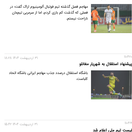
مهاجم فصل گذشته تیم فوتبال آلومینیوم اراک گفت: در
فصلی که گذشت کم بازی کردم، اما از سرمربی تیم‌مان
ناراحت نیستم.
110420
31 ارديبهشت 1404 18:28
پیشنهاد استقلال به شهریار مغانلو
باشگاه استقلال درصدد جذب مهاجم ایرانی باشگاه اتحاد
کلباست.
110419
31 ارديبهشت 1404 15:42
لیست تیم ملی اعلام شد