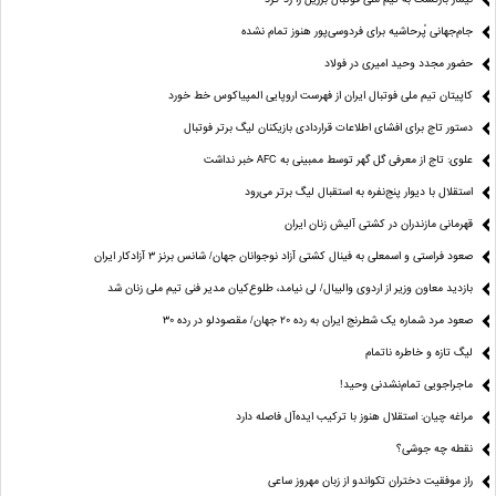
جام‌جهانی پُرحاشیه برای فردوسی‌پور هنوز تمام نشده
حضور مجدد وحید امیری در فولاد
کاپیتان تیم ملی فوتبال ایران از فهرست اروپایی المپیاکوس خط خورد
دستور تاج برای افشای اطلاعات قراردادی بازیکنان لیگ برتر فوتبال
علوی: تاج از معرفی گل گهر توسط ممبینی به AFC خبر نداشت
استقلال با دیوار پنج‌نفره به استقبال لیگ برتر می‌رود
قهرمانی مازندران در کشتی آلیش زنان ایران
صعود فراستی و اسمعلی به فینال کشتی آزاد نوجوانان جهان/ شانس برنز ۳ آزادکار ایران
بازدید معاون وزیر از اردوی والیبال/ لی نیامد، طلوع‌کیان مدیر فنی تیم ملی زنان شد
صعود مرد شماره یک شطرنج ایران به رده ۲۰ جهان/ مقصودلو در رده ۳۰
لیگ تازه و خاطره ناتمام
ماجراجویی تمام‌نشدنی وحید!
مراغه چیان: استقلال هنوز با ترکیب ایده‌آل فاصله دارد
نقطه چه جوشی؟
راز موفقیت دختران تکواندو از زبان مهروز ساعی