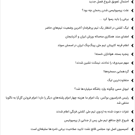
احتمال تعویق شروع فصل جدید
علت پرسپولیسی شدن رحمان چه بود؟
برخی را باید رسوا کرد …
لیگ کشتی در انتظار یک تیم پرطرفدار؛ آخرین وضعیت تیم‌های حاضر
امضای سند همکاری سه‌ساله ورزش ایران و آذربایجان
اعلام قرعه کاپیتان تیم ملی پینگ‌پنگ ایران در اسمش سوئد
پنجره بسته، هواداران خسته!
سهم سیدورف را ندادند، نیمکت نشین شدند!
گردهمایی مسخره‌ها!
متفاوت‌ترین لیگ
لیونل مسی چگونه وارد باشگاه میلیاردها شد؟
رئیس فدراسیون بوکس: یک اعزام ما هزینه چهار اعزام رشته‌های دیگر را دارد/ اعزام فروتن گل‌آرا به ناگویا
منتفی شد
نفرات دعوت شده به اردوی تیم ملی کشتی فرنگی اعلام شدند
شروع تلخ مدافع تیم ملی پس از جدایی از پرسپولیس
کمیسیون اصل نود مجلس قانع نشد؛ تایید صلاحیت برخی نامزدها سلیقه‌ای است