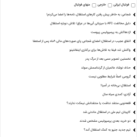
فوتبال ایرانی
خارجی
منهای فوتبال
شجاعی: به خاطر پیش رفتن کارهای استقلال، نامه‌ها را امضا می‌کردم!
دلیل مخالفت AFC با میزبانی آبی‌ها در عراق/ تلاش دوباره استقلال
اژدهاکش به پرسپولیس پیوست
اتفاق عجیب در استقلال؛ امضای شجاعی پای صورت‌های مالی ٩ماه پس از استعفا
واکنش تند فیفا به تلاش‌ها برای برکناری اینفانتینو
نخستین تصویر مسی بعد از مرگ پدر
حذف نوشاد عالمیان از گرنداسمش سوئد
گروسی: اصلاً شرایط مطلوبی نیست
استقلال؛ بی‌خانه در آسیا!
آزادی؛ کمدی سیاه سال
قلعه‌نویی منتقد نداشت یا منتقدانش نیمکت ندارند؟
کاپیتان تیم ملی در استقلال ماندنی شد
دو خرید بعدی پرسپولیس مشخص شدند
تیم جدید جنپو به کمک استقلال آمد؟