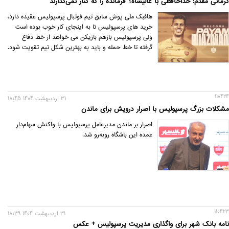
کرمانی مقدم: خداحافظی با عالیشاه؟ فرمانده را که کنار نمی‌گذارند
هافبک ملی پوش سابق تیم فوتبال پرسپولیس عقیده دارد،
خرید های پرسپولیس تا به اینجای کار خوب بوده است
ولی پرسپولیس بازهم بازیکن می خواهد از خط دفاع
گرفته تا خط حمله و باید به بهترین شکل تیم تقویت شود.
110424
31 ارديبهشت 1404 18:45
مشکلات بزرگ پرسپولیس با اصرار درویش برای ماندن
اصرار بر ماندن مدیرعامل پرسپولیس با واکنش سهام‌دار
عمده این باشگاه روبه‌رو شد.
110423
31 ارديبهشت 1404 18:39
نامه بانک شهر برای واگذاری مدیریت پرسپولیس + عکس