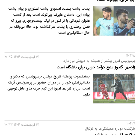
پست پشت پست، استوری پشت استوری و پیام پشت
پیام؛ این، داستان علیرضا بیرانوند است‌ بعد از کسب
عنوان قهرمانی با تراکتور در لیگ بیست‌وچهارم. بیرو که
فصل پرفشاری را پشت سر گذاشته بود، حالا بی‌وقفه در
حال انتقام‌گیری است.
110428
31 ارديبهشت 1404 20:35
پرسپولیس امروز بیشتر از همیشه به درویش نیاز دارد
زادمهر: گندوز منبع درآمد خوبی برای باشگاه است
پیشکسوت پراعتبار تاریخ فوتبال پرسپولیس که دکترای
دندانپزشکی خود را در دوران حضور در پرسپولیس گرفته
است، درباره شرایط امروز این تیم حرف های قابل توجهی
دارد.
110427
31 ارديبهشت 1404 20:33
بازگشت دوباره همیشگی‌ها به فوتبال