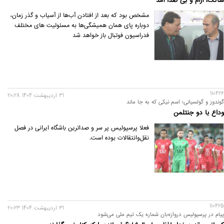
ساکت، آرام و بی صدا آمد
مشخص بود که بعد از افتادن آب‌ها از آسیاب و گذر زمان،
دوباره پای همان همیشگی‌ها به مسئولیت های مختلف
فدراسیون فوتبال باز خواهد شد
110426
31 ارديبهشت 1404 20:28
گوندوز و گولسیانی؛ اسم نیکی که به جا ماند
وداع با دو جنتلمن
فعلا پرسپولیس پر سر و صداترین باشگاه ایرانی در فصل
نقل‌وانتقالات بوده است.
110425
31 ارديبهشت 1404 20:23
پیام در پرسپولیس دروازه‌بان شماره یک تیم ملی می‌شود