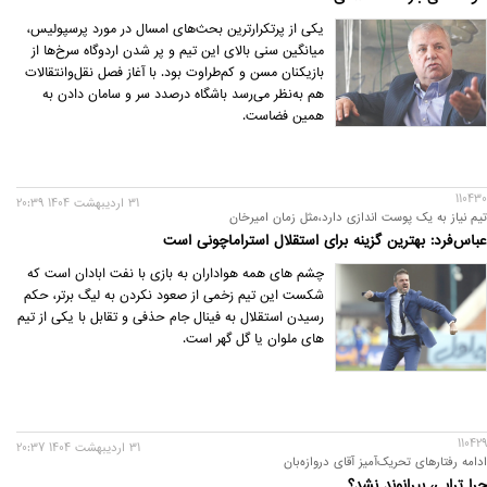
یکی از پرتکرارترین بحث‌های امسال در مورد پرسپولیس،
میانگین سنی بالای این تیم و پر شدن اردوگاه سرخ‌ها از
بازیکنان مسن و کم‌طراوت بود. با آغاز فصل نقل‌وانتقالات
هم به‌نظر می‌رسد باشگاه درصدد سر و سامان دادن به
همین فضاست.
110430
31 ارديبهشت 1404 20:39
تیم نیاز به یک پوست اندازی دارد،مثل زمان امیرخان
عباس‌فرد: بهترین گزینه برای استقلال استراماچونی است
چشم های همه هواداران به بازی با نفت ابادان است که
شکست این تیم زخمی از صعود نکردن به لیگ برتر، حکم
رسیدن استقلال به فینال جام حذفی و تقابل با یکی از تیم
های ملوان یا گل گهر است.
110429
31 ارديبهشت 1404 20:37
ادامه رفتارهای تحریک‌آمیز آقای دروازه‌‎بان
چرا ترابی، بیرانوند نشد؟