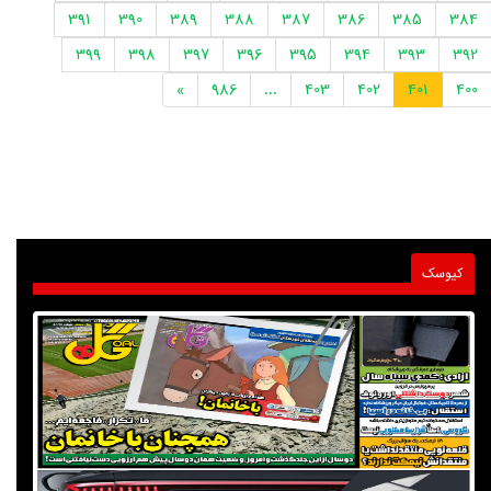
391
390
389
388
387
386
385
384
399
398
397
396
395
394
393
392
»
986
...
403
402
401
400
کیوسک