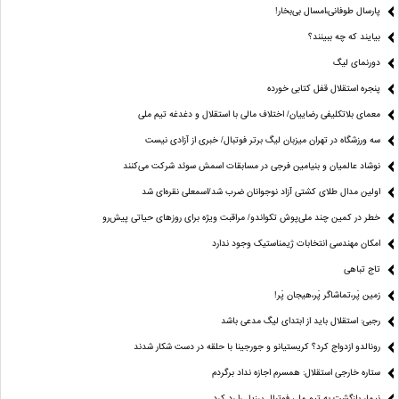
پارسال طوفانی،امسال بی‌بخار!
بیایند که چه ببینند؟
دورنمای لیگ
پنجره‌ استقلال قفل کتابی خورده
معمای بلاتکلیفی رضاییان/ اختلاف مالی با استقلال و دغدغه تیم ملی
سه ورزشگاه در تهران میزبان لیگ برتر فوتبال/ خبری از آزادی نیست
نوشاد عالمیان و بنیامین فرجی در مسابقات اسمش سوئد شرکت می‌کنند
اولین مدال طلای کشتی آزاد نوجوانان ضرب شد/اسمعلی نقره‌ای شد
خطر در کمین چند ملی‌پوش تکواندو/ مراقبت ویژه برای روزهای حیاتی پیش‌رو
امکان مهندسی انتخابات ژیمناستیک وجود ندارد
تاج تباهی
زمین پَر،تماشاگر پَر،هیجان پَر!
رجبی: استقلال باید از ابتدای لیگ مدعی باشد
رونالدو ازدواج کرد؟ کریستیانو و جورجینا با حلقه در دست شکار شدند
ستاره خارجی استقلال: همسرم اجازه نداد برگردم
نیمار بازگشت به تیم ملی فوتبال برزیل را رد کرد