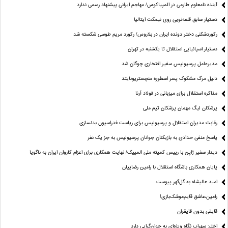
آینده نامعلوم طارمی در المپیاکوس/ مهاجم ایرانی پیشنهاد رسمی ندارد
دستیار سابق قلعه‌نویی روی نیمکت ایتالیا
رکوردشکنی دختر دونده ایران در بلاروس/ رکورد مریم طوسی شکسته شد
دستیار اسپانیایی استقلال تا یکشنبه در تهران
مدیرعامل پرسپولیس سفیر افتخاری چوگان شد
دلیل مرگ مشکوک پسر اسطوره منچستریونایتد
مذاکره استقلال برای میزبانی در فولاد آرنا
پزشکان لیگ مهمان پزشکان تیم ملی
رقابت مدیران استقلال و پرسپولیس برای ریاست فدراسیون بدنسازی
پاسخ منفی حدادی به بازیکنان جوانان پرسپولیس به جز یک نفر
دیدار سفیر ژاپن با رییس کمیته ملی المپیک/ نهایت همکاری برای اعزام کاروان ایران به ناگویا
پایان همکاری باشگاه استقلال با رامین رضاییان
امید عالیشاه به گل‌گهر پیوست
رامین،عاشق قایم‌موشک‌بازی!
قایقی بدون قایقران
اختر: سهراب نگاه ویژه‌ای به جوان‌گرایی دارد