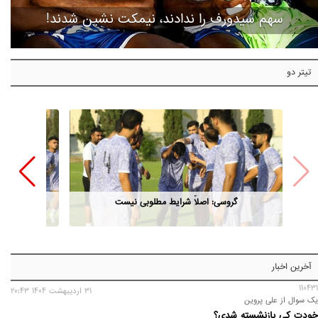
سهم سیدورف را ندادند، نیمکت نشین شدند!
تیتر دو
گروسی: اصلاً شرایط مطلوبی نیست
آخرین اخبار
110431
31 ارديبهشت 1404 20:43
یک سوال از علی پروین
خودت کی بازنشسته شدی؟