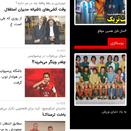
جویباری و رفقا واقعا چه در سر دارند؟
وقت کشی‌های ناشیانه مدیران استقلال
از روزی که علی 
است. ع
4سال قبل همین موقع
نوستالژی
110756
سوال بی‌جواب در پرسپولیس
چقدر وینگر می‌خرید؟!
باشگاه پرسپولی
در هوادار توپ ز
گرفت.
110755
ماجرای اسکوچیچ- کره، برای قلعه‌نویی تکرار می‌شو
به یاد دنیای ورزش
باخت ترسناک!