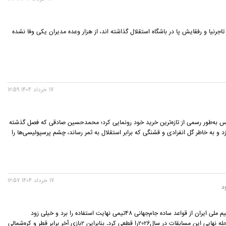
تاجرنیا و رفقایش پا در باشگاه استقلال گذاشته اند، از هزار وعده مدیران یکی وفا نشده
17 خرداد 1404 12:59
س به‌طور رسمی از تازه‌ترین خرید خود رونمایی کرد؛ محمدحسین صادقی که فصل گذشته
د و به خاطر گل انفرادی و قشنگی که برابر استقلال به ثمر رساند، چشم پرسپولیسی‌ها را
17 خرداد 1404 12:57
د
مطابق انتظار، تیم ملی ایران از قواعد ساده جام‌جهانی 48تیمی نهایت استفاده را برد و خیلی زود
صعودش به مرحله نهایی این مسابقات در سال2026را قطعی کرد. بنابراین 2بازی آخر برابر قطر و کره‌شمالی