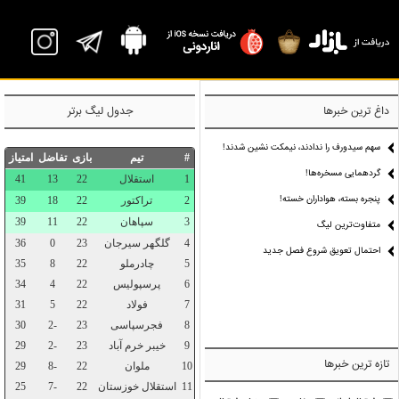
P
داغ ترین خبرها
جدول لیگ برتر
سهم سیدورف را ندادند، نیمکت نشین شدند!
گردهمایی مسخره‌ها!
پنجره بسته، هواداران خسته!
متفاوت‌ترین لیگ
احتمال تعویق شروع فصل جدید
تازه ترین خبرها