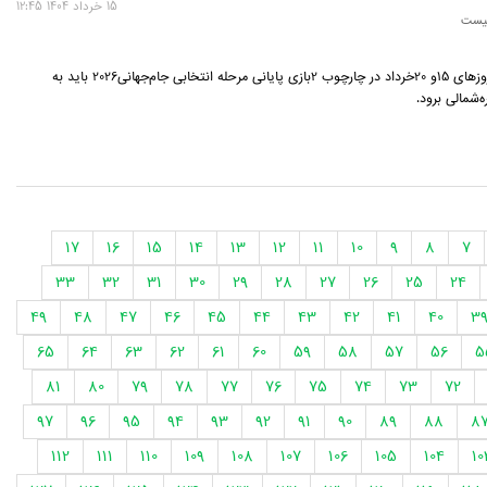
15 خرداد 1404 12:45
نیست
تیم ملی ایران روزهای 15و 20خرداد در چارچوب 2بازی پایانی مرحله انتخابی جام‌جهانی2026 باید به
‌شمالی برود.
17
16
15
14
13
12
11
10
9
8
7
33
32
31
30
29
28
27
26
25
24
49
48
47
46
45
44
43
42
41
40
3
65
64
63
62
61
60
59
58
57
56
5
81
80
79
78
77
76
75
74
73
72
97
96
95
94
93
92
91
90
89
88
8
112
111
110
109
108
107
106
105
104
10