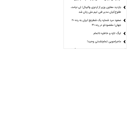
بازدید معاون وزیر از اردوی والیبال/ لی نیامد،
طلوع‌کیان مدیر فنی تیم ملی زنان شد
صعود مرد شماره یک شطرنج ایران به رده ۲۰
جهان/ مقصودلو در رده ۳۰
لیگ تازه و خاطره ناتمام
ماجراجویی تمام‌نشدنی وحید!
مراغه چیان: استقلال هنوز با ترکیب ایده‌آل فاصله
دارد
نقطه چه جوشی؟
راز موفقیت دختران تکواندو از زبان مهروز ساعی
آمار و ارقام علیه منتقدان کاپیتان تیم ملی
مُهر تأیید دیوان عدالت اداری بر انتخابات
فدراسیون دوومیدانی
مُهر تأیید دیوان عدالت اداری بر انتخابات
فدراسیون دوومیدانی
24 مرداد؛ جدال بزرگ علی‌ اکبری برای فتح کمربند
ACA
پاسخ قاطع فیفا به جنجال بزرگ جام جهانی؛