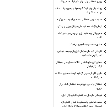
رجبی: استقلال باید از ابتدای لیگ مدعی باشد
رونالدو ازدواج کرد؟ کریستیانو و جورجینا با حلقه
در دست شکار شدند
ستاره خارجی استقلال: همسرم اجازه نداد برگردم
نیمار بازگشت به تیم ملی فوتبال برزیل را رد کرد
جام‌جهانی پُرحاشیه برای فردوسی‌پور هنوز تمام
نشده
حضور مجدد وحید امیری در فولاد
کاپیتان تیم ملی فوتبال ایران از فهرست اروپایی
المپیاکوس خط خورد
دستور تاج برای افشای اطلاعات قراردادی بازیکنان
لیگ برتر فوتبال
علوی: تاج از معرفی گل گهر توسط ممبینی به AFC
خبر نداشت
استقلال با دیوار پنج‌نفره به استقبال لیگ برتر
می‌رود
قهرمانی مازندران در کشتی آلیش زنان ایران
صعود فراستی و اسمعلی به فینال کشتی آزاد
نوجوانان جهان/ شانس برنز ۳ آزادکار ایران