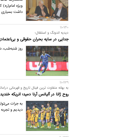
ویژه امام(ره) ک
داشت بسیاری از 
110740
دیدیه اندونگ و استقلال؛
جدایی در سایه بحران حقوقی و بی‌اعتماد
روز شنبه‌شب، دی
110739
به بهانه متفاوت ترین فینال تاریخ و قهرمانی دراما
روح ژانا در آلیانس آرنا دمید؛ انریکه خندید!
دیدیم و تجربه 