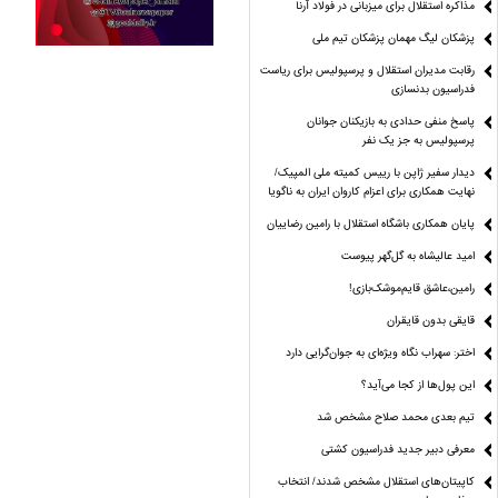
مذاکره استقلال برای میزبانی در فولاد آرنا
پزشکان لیگ مهمان پزشکان تیم ملی
رقابت مدیران استقلال و پرسپولیس برای ریاست
فدراسیون بدنسازی
پاسخ منفی حدادی به بازیکنان جوانان
پرسپولیس به جز یک نفر
دیدار سفیر ژاپن با رییس کمیته ملی المپیک/
نهایت همکاری برای اعزام کاروان ایران به ناگویا
پایان همکاری باشگاه استقلال با رامین رضاییان
امید عالیشاه به گل‌گهر پیوست
رامین،عاشق قایم‌موشک‌بازی!
قایقی بدون قایقران
اختر: سهراب نگاه ویژه‌ای به جوان‌گرایی دارد
این پول‌ها از کجا می‌آید؟
تیم بعدی محمد صلاح مشخص شد
معرفی دبیر جدید فدراسیون کشتی
کاپیتان‌های استقلال مشخص شدند/ انتخاب