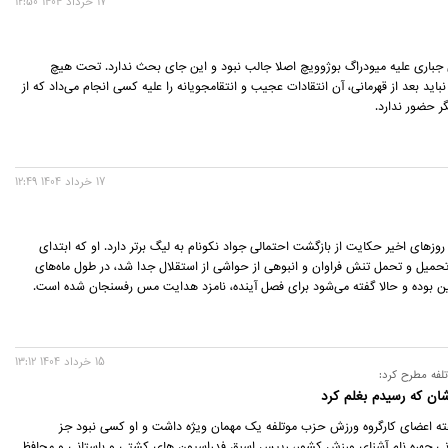
17 خرداد 1404 12:50
باری علیه میودراگ بوژوویچ اصلا جالب نبود و این جای بحث ندارد. تحت هیچ
اید بعد از قهرمانی، آن انتقادات عجیب و انتقامجویانه را علیه کسی انجام می‌داد که از
گر حضور ندارد.
17 خرداد 1404 12:49
روزهای اخیر حکایت از بازگشت احتمالی جواد نکونام به لیگ برتر دارد. او که ابتدای
میل و تحمل تنش فراوان و انبوهی از حواشی از استقلال جدا شد، در طول ماه‌های
ن بوده و حالا گفته می‌شود برای فصل آینده، نامزد هدایت مس رفسنجان شده است.
15 خرداد 1404 13:12
لفه مطرح کرد:
ان که رسیدم بغلم کرد
 اعضای کارگروه ورزش حزب موتلفه یک مهمان ویژه داشت و او کسی نبود جز
نی چهره نام آشنای ورزش کشور، رییس اسبق فدراسیون های کشتی و باستانی و محافظ