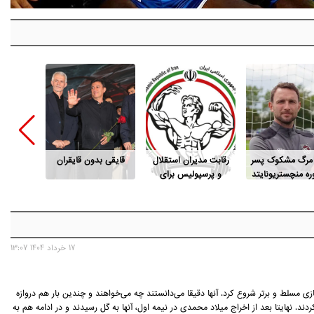
 مرگ مشکوک پسر
رقابت مدیران استقلال
قایقی بدون قایقران
این پو
ه منچستریونایتد
و پرسپولیس برای
م
ریاست فدراسیون
بدنسازی
17 خرداد 1404 13:07
ازی مسلط و برتر شروع کرد. آنها دقیقا می‌دانستند چه می‌خواهند و چندین بار هم دروازه
کردند. نهایتا بعد از اخراج میلاد محمدی در نیمه اول، آنها به گل رسیدند و در ادامه هم به