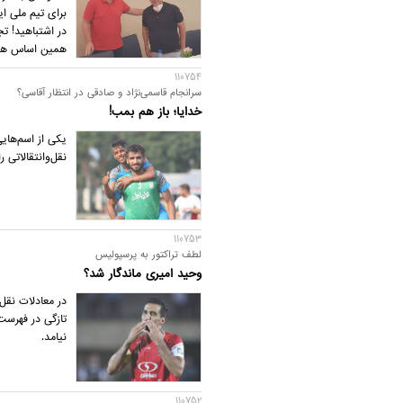
برای تیم ملی ا
در اشتباهید! ت
همین اساس هم ش
قلعه‌نویی داشته
110754
سرانجام قاسمی‌نژاد و صادقی در انتظار آقاسی؟
خدایا؛ باز هم بمب!
یکی از اسم‌های
نقل‌وانتقالاتی
110753
لطف تراکتور به پرسپولیس
وحید امیری ماندگار شد؟
در معادلات نقل
تازگی در فهرست
نیامد.
110752