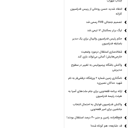
جذاب سهراب
انتقاد شدید حسن روحانی از رییس فدراسیون
کاراته
تصمیم جنجالی FIVB رسمی شد
لیگ برتر بسکتبال ۱۲ تیمی شد
حکم رئیس فدراسیون والیبال برای یک مدیر
باسابقه فدراسیون
شفاف‌سازی استقلال درمورد وضعیت
خارجی‌هایش/ آسانی می‌تواند بازی کند
واکنش باشگاه پرسپولیس به تغییر در سطوح
مدیریتی
نامگذاری زمین شماره ۲ ورزشگاه درفشی‌فر به نام
شهید «ماکان نصیری»
ارائه برنامه‌ قلعه‌نویی برای جام ملت‌های آسیا به
هیئت رئیسه فدراسیون
واکنش فدراسیون فوتبال به احتمال انتخاب
جانشین برای امیر قلعه‌نویی
فتح‌الله‌زاده: رامین و منیر 40 درصد استقلال بودند!
قد «شایعه» هم کوتاه شده!