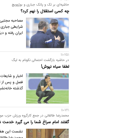
حاشیه‌ای بر تک و پاتک جباری و بوژوویچ
چه کسی استقلال را نهم کرد؟
مصاحبه مجتبی ج
شرایطی جباری نب
ایران رفته و دی
110751
در حاشیه بازگشت احتمالی نکونام به لیگ
لطفا سیاه نپوش!
اخبار و شایعات 
فصل و پس از تح
گذشته خانه‌نشی
110741
محمدرضا طالقانی در جمع کارگروه ورزش حزب موت
گفتند امام سراغ شما را می گیرد خدمت ش
نشست این هفته
محمدرضا طالقا