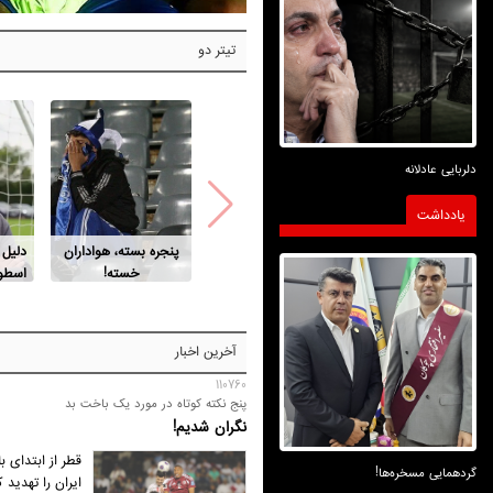
تیتر دو
دلربایی عادلانه
یادداشت
پنجره بسته، هواداران
دلیل
خسته!
اسطور
آخرین اخبار
110760
پنج نکته کوتاه در مورد یک باخت بد
نگران شدیم!
قطر از ابتدای ب
گردهمایی مسخره‌ها!
ایران را تهدید 