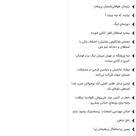
پارسال طوفانی،امسال بی‌بخار!
بیایند که چه ببینند؟
دورنمای لیگ
پنجره‌ استقلال قفل کتابی خورده
معمای بلاتکلیفی رضاییان/ اختلاف مالی با
استقلال و دغدغه تیم ملی
سه ورزشگاه در تهران میزبان لیگ برتر فوتبال/
خبری از آزادی نیست
نوشاد عالمیان و بنیامین فرجی در مسابقات
اسمش سوئد شرکت می‌کنند
اولین مدال طلای کشتی آزاد نوجوانان ضرب شد/
اسمعلی نقره‌ای شد
خطر در کمین چند ملی‌پوش تکواندو/ مراقبت
ویژه برای روزهای حیاتی پیش‌رو
امکان مهندسی انتخابات ژیمناستیک وجود ندارد
تاج تباهی
زمین پَر،تماشاگر پَر،هیجان پَر!