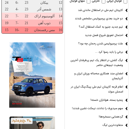
فوتبال ایرانی
خارجی
منهای فوتبال
کاپیتان تیم ملی در استقلال ماندنی شد
دو خرید بعدی پرسپولیس مشخص شدند
تیم جدید جنپو به کمک استقلال آمد؟
احتمال تعویق شروع فصل جدید
علت پرسپولیسی شدن رحمان چه بود؟
برخی را باید رسوا کرد …
لیگ کشتی در انتظار یک تیم پرطرفدار؛ آخرین
وضعیت تیم‌های حاضر
ل‌ها از کجا
قد «شایعه» هم کوتاه
پارسال طوفانی،امسال
ی‌آید؟
شده!
بی‌بخار!
امضای سند همکاری سه‌ساله ورزش ایران و
آذربایجان
اعلام قرعه کاپیتان تیم ملی پینگ‌پنگ ایران در
اسمش سوئد
پنجره بسته، هواداران خسته!
سهم سیدورف را ندادند، نیمکت نشین شدند!
گردهمایی مسخره‌ها!
متفاوت‌ترین لیگ