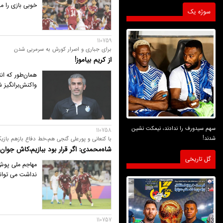
خوبی بازی را م
سوژه یک
110759
برای جباری و اصرار کورش به سرمربی شدن
از کریم بیاموز!
همان‌طور که ان
واکنش‌برانگیز ش
سهم سیدورف را ندادند، نیمکت نشین
110758
شدند!
با کنعانی و پورعلی گنجی هم،خط دفاع بازهم بازیکن
شاه‌محمدی: اگر قرار بود ببازیم،کاش جوان‌ه
گل تاریخی
مهاجم ملی پوش س
نداشت می توانس
110757