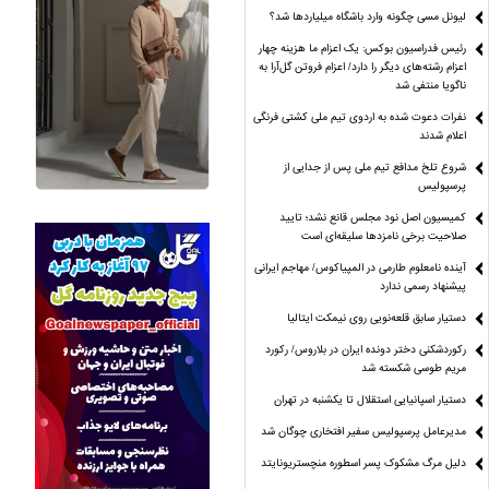
لیونل مسی چگونه وارد باشگاه میلیاردها شد؟
رئیس فدراسیون بوکس: یک اعزام ما هزینه چهار
اعزام رشته‌های دیگر را دارد/ اعزام فروتن گل‌آرا به
ناگویا منتفی شد
نفرات دعوت شده به اردوی تیم ملی کشتی فرنگی
اعلام شدند
شروع تلخ مدافع تیم ملی پس از جدایی از
پرسپولیس
کمیسیون اصل نود مجلس قانع نشد؛ تایید
صلاحیت برخی نامزدها سلیقه‌ای است
آینده نامعلوم طارمی در المپیاکوس/ مهاجم ایرانی
پیشنهاد رسمی ندارد
دستیار سابق قلعه‌نویی روی نیمکت ایتالیا
رکوردشکنی دختر دونده ایران در بلاروس/ رکورد
مریم طوسی شکسته شد
دستیار اسپانیایی استقلال تا یکشنبه در تهران
مدیرعامل پرسپولیس سفیر افتخاری چوگان شد
دلیل مرگ مشکوک پسر اسطوره منچستریونایتد