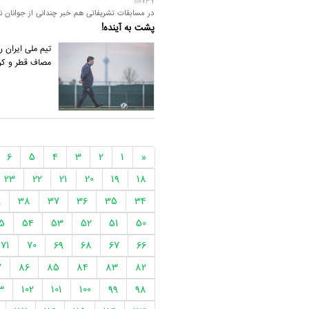
110737
در مسابقات تشریفاتی هم خبر چندانی از جوانان 
پشت به آینده!
مصاف قطر و کره
6
5
4
3
2
1
«
23
22
21
20
19
18
9
38
37
36
35
34
5
54
53
52
51
50
71
70
69
68
67
66
7
86
85
84
83
82
3
102
101
100
99
98