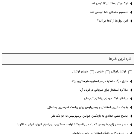
لیگ برتر بسکتبال ۱۲ تیمی شد
تصمیم جنجالی FIVB رسمی شد
این پول‌ها از کجا می‌آید؟
تازه ترین خبرها
فوتبال ایرانی
خارجی
منهای فوتبال
دلیل مرگ مشکوک پسر اسطوره منچستریونایتد
مذاکره استقلال برای میزبانی در فولاد آرنا
پزشکان لیگ مهمان پزشکان تیم ملی
رقابت مدیران استقلال و پرسپولیس برای ریاست فدراسیون بدنسازی
پاسخ منفی حدادی به بازیکنان جوانان پرسپولیس به جز یک نفر
دیدار سفیر ژاپن با رییس کمیته ملی المپیک/ نهایت همکاری برای اعزام کاروان ایران به ناگویا
پایان همکاری باشگاه استقلال با رامین رضاییان