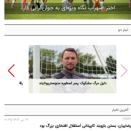
اختر: سهراب نگاه ویژه‌ای به جوان‌گرایی دارد
تیتر دو
دلیل مرگ مشکوک پسر اسطوره منچستریونایتد
رقابت مدیران ا
آخرین اخبار
111556
29 تير 1404 20:35
رضاییان: بستن بازوبند کاپیتانی استقلال افتخاری بزرگ بود