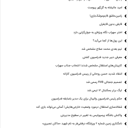
امید عالیشاه به گل‌گهر پیوست
رامین،عاشق قایم‌موشک‌بازی!
قایقی بدون قایقران
اختر: سهراب نگاه ویژه‌ای به جوان‌گرایی دارد
این پول‌ها از کجا می‌آید؟
تیم بعدی محمد صلاح مشخص شد
معرفی دبیر جدید فدراسیون کشتی
کاپیتان‌های استقلال مشخص شدند/ انتخاب جذاب سهراب
انتقاد شدید حسن روحانی از رییس فدراسیون کاراته
تصمیم جنجالی FIVB رسمی شد
لیگ برتر بسکتبال ۱۲ تیمی شد
حکم رئیس فدراسیون والیبال برای یک مدیر باسابقه فدراسیون
شفاف‌سازی استقلال درمورد وضعیت خارجی‌هایش/ آسانی می‌تواند بازی کند
واکنش باشگاه پرسپولیس به تغییر در سطوح مدیریتی
نامگذاری زمین شماره ۲ ورزشگاه درفشی‌فر به نام شهید «ماکان نصیری»