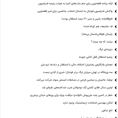
ارائه برنامه‌ قلعه‌نویی برای جام ملت‌های آسیا به هیئت رئیسه فدراسیون
واکنش فدراسیون فوتبال به احتمال انتخاب جانشین برای امیر قلعه‌نویی
فتح‌الله‌زاده: رامین و منیر 40 درصد استقلال بودند!
قد «شایعه» هم کوتاه شده!
پارسال طوفانی،امسال بی‌بخار!
بیایند که چه ببینند؟
دورنمای لیگ
پنجره‌ استقلال قفل کتابی خورده
معمای بلاتکلیفی رضاییان/ اختلاف مالی با استقلال و دغدغه تیم ملی
سه ورزشگاه در تهران میزبان لیگ برتر فوتبال/ خبری از آزادی نیست
نوشاد عالمیان و بنیامین فرجی در مسابقات اسمش سوئد شرکت می‌کنند
اولین مدال طلای کشتی آزاد نوجوانان ضرب شد/اسمعلی نقره‌ای شد
خطر در کمین چند ملی‌پوش تکواندو/ مراقبت ویژه برای روزهای حیاتی پیش‌رو
امکان مهندسی انتخابات ژیمناستیک وجود ندارد
تاج تباهی