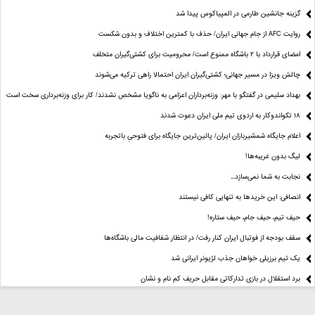
گزینه جانشین طارمی در المپیاکوس پیدا شد
روایت AFC از جام جهانی ایران/ حذف با کمترین اختلاف و بدون شکست
امضای قرارداد با ۲ باشگاه ممنوع است/ محرومیت برای کشتی‌گیران متخلف
چالش ویزا در مسیر جهانی؛ کشتی‌گیران ایران احتمالا راهی ترکیه می‌شوند
بهداد سلیمی در گفتگو با مهر: وزنه‌برداران اعزامی به ناگویا مشخص نشدند/ کار برای وزنه‌برداری سخت است
۱۸ تکواندوکار به اردوی تیم ملی ایران دعوت شدند
اعلام جایگاه شمشیربازان ایران/ پائین‌ترین جایگاه برای فتوحیِ باتجربه
لیگ بدون غریبه‌ها!
نجابت به شما نمی‌سازد...
انصافی: این خریدها به تنهایی کافی نیستند
حیف تیم، حیف جام، حیف ستاره‌!
سقف بودجه از فوتبال ایران کنار رفت/ در انتظار شفافیت مالی باشگاه‌ها
یک تیم برزیلی خواهان جذب لژیونر ایرانی شد
برد استقلال در بازی تدارکاتی مقابل حریف کم نام و نشان
برد پرسپولیس با یک گل در بازی تدارکاتی