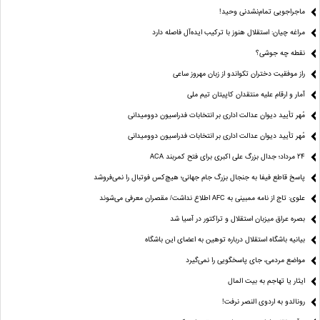
ماجراجویی تمام‌نشدنی وحید!
مراغه چیان: استقلال هنوز با ترکیب ایده‌آل فاصله دارد
نقطه چه جوشی؟
راز موفقیت دختران تکواندو از زبان مهروز ساعی
آمار و ارقام علیه منتقدان کاپیتان تیم ملی
مُهر تأیید دیوان عدالت اداری بر انتخابات فدراسیون دوومیدانی
مُهر تأیید دیوان عدالت اداری بر انتخابات فدراسیون دوومیدانی
24 مرداد؛ جدال بزرگ علی‌ اکبری برای فتح کمربند ACA
پاسخ قاطع فیفا به جنجال بزرگ جام جهانی؛ هیچ‌کس فوتبال را نمی‌فروشد
علوی: تاج از نامه ممبینی به AFC اطلاع نداشت/ مقصران معرفی می‌شوند
بصره عراق میزبان استقلال و تراکتور در آسیا شد
بیانیه باشگاه استقلال درباره توهین به اعضای این باشگاه
مواضع مردمی، جای پاسخگویی را نمی‌گیرد
ایثار یا تهاجم به بیت المال
رونالدو به اردوی النصر نرفت!