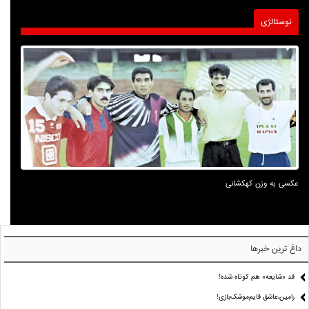
نوستالژی
عکسی به وزن کهکشانی
داغ ترین خبرها
قد «شایعه» هم کوتاه شده!
رامین،عاشق قایم‌موشک‌بازی!