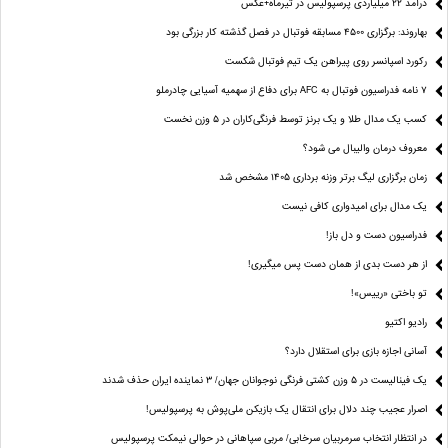
درآمد ۲۲ میلیاردی پرسپولیس در تیرماه+عکس
بهاروند: برگزاری ۴۵۰۰ مسابقه فوتبال در فصل گذشته کار بزرگی بود
رکورد اسپانسر روی پیراهن یک تیم فوتبال شکست
۷ نامه فدراسیون فوتبال به AFC برای دفاع از سهمیه آسیایی چادرملو
کسب یک مدال طلا و یک برنز توسط فرنگی‌کاران در ۵ وزن نخست
معروف درمان والیبال می شود؟
زمان برگزاری لیگ برتر وزنه برداری ۱۴۰۵ مشخص شد
یک مدال برای امیدواری کافی نیست
فدراسیون دست‌ و دل باز!
از هر دست بدی از همان دست پس میگیری!
تو باختی «رییس»!
رادیو اکتیو
آسانی اجازه بازی برای استقلال دارد؟
یک فینالیست در ۵ وزن کشتی فرنگی نوجوانان جهان/ ۳ نماینده ایران حذف شدند
اصرار عجیب چند دلال برای انتقال یک بازیکن ملی‌پوش به پرسپولیس!
در انتظار انتخاب سرمربیان سرخابی/ مربی سپاهانی در حوالی نیمکت پرسپولیس