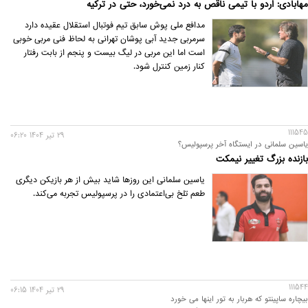
مهابادی: اردو با تیمی ناقص به درد نمی‌خورد، حتی در ترکیه
مدافع ملی پوش سابق تیم فوتبال استقلال عقیده دارد
سرمربی جدید آبی پوشان تهرانی به لحاظ فنی مربی خوبی
است اما این مربی در لیگ بیست و پنجم از بابت رفتار
کنار زمین کنترل شود.
111545
29 تير 1404 06:20
یاسین سلمانی در ایستگاه آخر پرسپولیس؟
بازنده بزرگ تغییر نیمکت
یاسین سلمانی این روزها شاید بیش از هر بازیکن دیگری
طعم تلخ بی‌اعتمادی را در پرسپولیس تجربه می‌کند.
111544
29 تير 1404 06:15
بیچاره ساپینتو که هربار به تور اینها می خورد