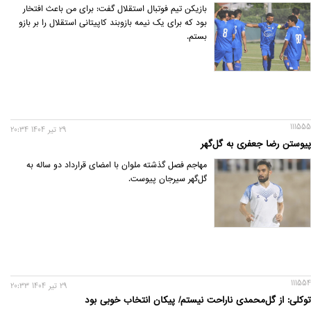
بازیکن تیم فوتبال استقلال گفت: برای من باعث افتخار
بود که برای یک نیمه بازوبند کاپیتانی استقلال را بر بازو
بستم.
111555
29 تير 1404 20:34
پیوستن رضا جعفری به گل‌گهر
مهاجم فصل گذشته ملوان با امضای قرارداد دو ساله به
گل‌گهر سیرجان پیوست.
111554
29 تير 1404 20:33
توکلی: از گل‌محمدی ناراحت نیستم/ پیکان انتخاب خوبی بود