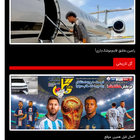
رامین،عاشق قایم‌موشک‌بازی!
گل تاریخی
4سال قبل همین موقع