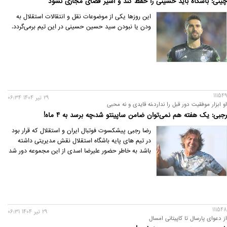
چینی: باشگاه باید حسینی را حفظ کند و اسیر فضای مجازی نشود
این روزها یکی از موضوعات نقل و انتقالات استقلال به
ودن یا نبودن سید حسین حسینی در این تیم برمی‌گردد.
111549
29 تير 1404 06:34
او ابزار موفقیت دور قبل را ندارد،نه قایدی و نه محبی
رجبی: یک هفته هم نمی‌توان ضامن ساپینتو شد،چه برسد به 4 ماه!
رضا رجبی پیشکسوت فوتبال ایران و استقلال که قرار بود
در تیم های پایه باشگاه استقلال نقش مدیریتی داشته
باشد به خاطر حضور علیرضا اسدی از این مجموعه دور شد
111548
29 تير 1404 06:31
از دعوای پارسال تا کاپیتانی امسال