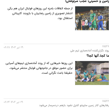
رامین و حسینی؛ عجب سرنوشتی!
از جمله اتفاقات بامزه این روزهای فوتبال ایران هم یکی
انتشار تصویری از رامین رضاییان با بازوبند کاپیتانی
استقلال بود.
111547
29 تير 1404 06:28
روند نگران‌کننده آماده‌سازی تیم ملی
ما کجا، آنها کجا؟
این روزها خبرهایی که از روند آماده‌سازی تیم‌های آسیایی
برای حضور موفق در جام‌جهانی فوتبال منتشر می‌شود،
حقیقتا باعث نگرانی است.
111546
29 تير 1404 06:24
رفتارهای کنار زمین ساپینتو کنترل نشود بازهم دردسرساز می‌شود