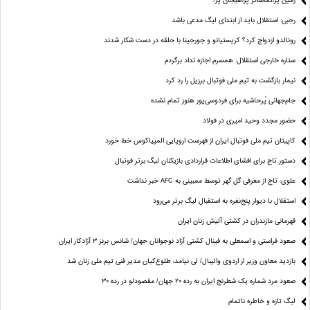
زمین پَر،تماشاگر پَر،هیجان پَر!
رجبی: استقلال باید از ابتدای لیگ مدعی باشد
رونالدو ازدواج کرد؟ کریستیانو و جورجینا با حلقه در دست شکار شدند
ستاره خارجی استقلال: همسرم اجازه نداد برگردم
نیمار بازگشت به تیم ملی فوتبال برزیل را رد کرد
جام‌جهانی پُرحاشیه برای فردوسی‌پور هنوز تمام نشده
حضور مجدد وحید امیری در فولاد
کاپیتان تیم ملی فوتبال ایران از فهرست اروپایی المپیاکوس خط خورد
دستور تاج برای افشای اطلاعات قراردادی بازیکنان لیگ برتر فوتبال
علوی: تاج از معرفی گل گهر توسط ممبینی به AFC خبر نداشت
استقلال با دیوار پنج‌نفره به استقبال لیگ برتر می‌رود
قهرمانی مازندران در کشتی آلیش زنان ایران
صعود فراستی و اسمعلی به فینال کشتی آزاد نوجوانان جهان/ شانس برنز ۳ آزادکار ایران
بازدید معاون وزیر از اردوی والیبال/ لی نیامد، طلوع‌کیان مدیر فنی تیم ملی زنان شد
صعود مرد شماره یک شطرنج ایران به رده ۲۰ جهان/ مقصودلو در رده ۳۰
لیگ تازه و خاطره ناتمام