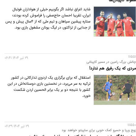
سقوط کاپیتان‌ها
شاید اغراق نباشد اگر بگوییم خیلی از هواداران فوتبال
ایران، تقریبا احسان حاج‌صفی را فراموش کرده بودند؛
ستاره پیشین سپاهان و تیم ملی که از 4سال پیش و پس
از جدایی از تراکتور، در لیگ یونان مشغول ‌بازی بود.
111551
29 تير 1404 06:41
چالش بزرگ رامین در مسیر کاپیتانی
مردی که یک رفیق هم ندارد!
استقلال که برای برگزاری یک اردوی تدارکاتی در کشور
ترکیه به سر می‌برد، در نخستین بازی دوستانه‌اش در این
کشور با نتیجه دو بر یک برابر الحسین اردن شکست
خورد.
111550
29 تير 1404 06:39
زوج وریا و خسرو کمک خوبی برای ساپینتو خواهند بود