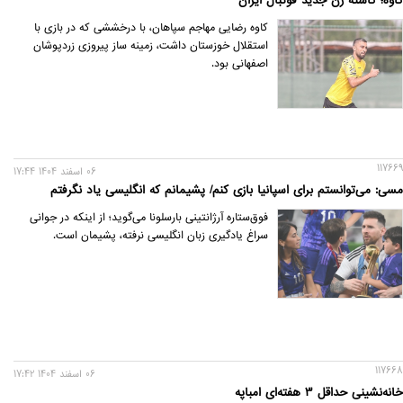
کاوه؛ کاشته زن جدید فوتبال ایران
کاوه رضایی مهاجم سپاهان، با درخششی که در بازی با
استقلال خوزستان داشت، زمینه ساز پیروزی زردپوشان
اصفهانی بود.
117669
06 اسفند 1404 17:44
مسی: می‌توانستم برای اسپانیا بازی کنم/ پشیمانم که انگلیسی یاد نگرفتم
فوق‌ستاره آرژانتینی بارسلونا می‌گوید؛ از اینکه در جوانی
سراغ یادگیری زبان انگلیسی نرفته، پشیمان است.
117668
06 اسفند 1404 17:42
خانه‌نشینی حداقل 3 هفته‌ای امباپه