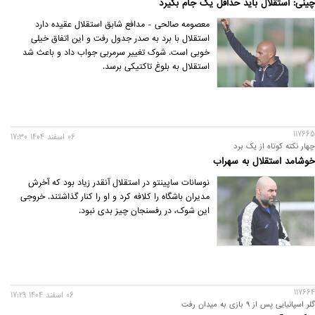
چینی: استقلال باید حداقل یک جام بگیرد
معصومه صالحی - مدافع شابق استقلال عقیده دارد
استقلال با برد به صدر جدول رفت و این اتفاق خیلی
خوبی است. شوک تغییر سرمربی جواب داد و باعث شد
استقلال به بلوغ تاکتیکی‌ برسد.
117665
06 اسفند 1404 17:30
چهار نکته کوتاه از یک برد
خوشامد استقلال به سهراب
نوسانات ساپینتو در استقلال آنقدر زیاد بود که آخرش
مدیران باشگاه را کلافه کرد و او را کنار گذاشتند. خروجی
این شوک، در رفسنجان چیز بدی نبود.
117664
06 اسفند 1404 17:29
گلر اسپانیایی پس از ۹ بازی به میدان رفت