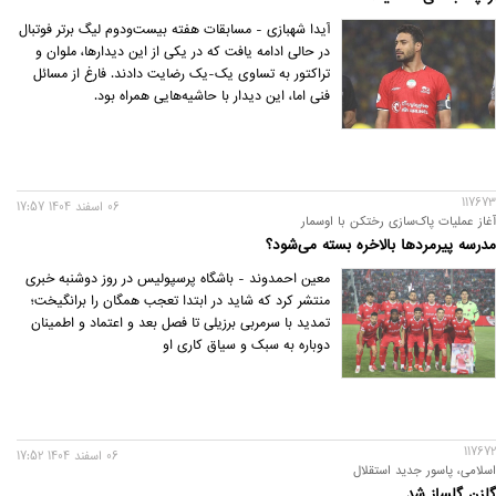
آیدا شهبازی - مسابقات هفته بیست‌ودوم لیگ برتر فوتبال
در حالی ادامه یافت که در یکی از این دیدارها، ملوان و
تراکتور به تساوی یک-یک رضایت دادند. فارغ از مسائل
فنی اما، این دیدار با حاشیه‌هایی همراه بود.
117673
06 اسفند 1404 17:57
آغاز عملیات پاک‌سازی رختکن با اوسمار
مدرسه پیرمردها بالاخره بسته می‌شود؟
معین احمدوند - باشگاه پرسپولیس در روز دوشنبه خبری
منتشر کرد که شاید در ابتدا تعجب همگان را برانگیخت؛
تمدید با سرمربی برزیلی تا فصل بعد و اعتماد و اطمینان
دوباره به سبک و سیاق کاری او
117672
06 اسفند 1404 17:52
اسلامی، پاسور جدید استقلال
گلزن گلساز شد