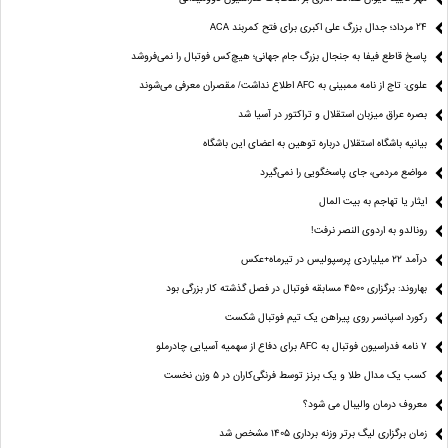
24 مرداد؛ جدال بزرگ علی‌ اکبری برای فتح کمربند ACA
پاسخ قاطع فیفا به جنجال بزرگ جام جهانی؛ هیچ‌کس فوتبال را نمی‌فروشد
علوی: تاج از نامه ممبینی به AFC اطلاع نداشت/ مقصران معرفی می‌شوند
بصره عراق میزبان استقلال و تراکتور در آسیا شد
بیانیه باشگاه استقلال درباره توهین به اعضای این باشگاه
مواضع مردمی، جای پاسخگویی را نمی‌گیرد
ایثار یا تهاجم به بیت المال
رونالدو به اردوی النصر نرفت!
درآمد ۲۲ میلیاردی پرسپولیس در تیرماه+عکس
بهاروند: برگزاری ۴۵۰۰ مسابقه فوتبال در فصل گذشته کار بزرگی بود
رکورد اسپانسر روی پیراهن یک تیم فوتبال شکست
۷ نامه فدراسیون فوتبال به AFC برای دفاع از سهمیه آسیایی چادرملو
کسب یک مدال طلا و یک برنز توسط فرنگی‌کاران در ۵ وزن نخست
معروف درمان والیبال می شود؟
زمان برگزاری لیگ برتر وزنه برداری ۱۴۰۵ مشخص شد