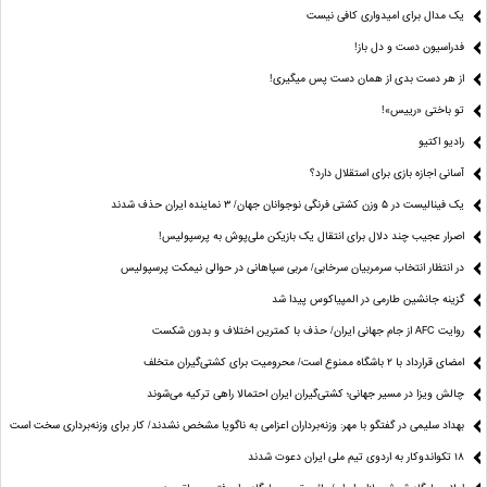
یک مدال برای امیدواری کافی نیست
فدراسیون دست‌ و دل باز!
از هر دست بدی از همان دست پس میگیری!
تو باختی «رییس»!
رادیو اکتیو
آسانی اجازه بازی برای استقلال دارد؟
یک فینالیست در ۵ وزن کشتی فرنگی نوجوانان جهان/ ۳ نماینده ایران حذف شدند
اصرار عجیب چند دلال برای انتقال یک بازیکن ملی‌پوش به پرسپولیس!
در انتظار انتخاب سرمربیان سرخابی/ مربی سپاهانی در حوالی نیمکت پرسپولیس
گزینه جانشین طارمی در المپیاکوس پیدا شد
روایت AFC از جام جهانی ایران/ حذف با کمترین اختلاف و بدون شکست
امضای قرارداد با ۲ باشگاه ممنوع است/ محرومیت برای کشتی‌گیران متخلف
چالش ویزا در مسیر جهانی؛ کشتی‌گیران ایران احتمالا راهی ترکیه می‌شوند
بهداد سلیمی در گفتگو با مهر: وزنه‌برداران اعزامی به ناگویا مشخص نشدند/ کار برای وزنه‌برداری سخت است
۱۸ تکواندوکار به اردوی تیم ملی ایران دعوت شدند