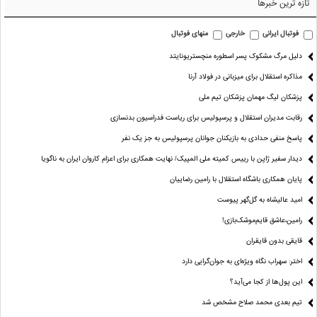
تازه ترین خبرها
فوتبال ایرانی
خارجی
منهای فوتبال
دلیل مرگ مشکوک پسر اسطوره منچستریونایتد
مذاکره استقلال برای میزبانی در فولاد آرنا
پزشکان لیگ مهمان پزشکان تیم ملی
رقابت مدیران استقلال و پرسپولیس برای ریاست فدراسیون بدنسازی
پاسخ منفی حدادی به بازیکنان جوانان پرسپولیس به جز یک نفر
دیدار سفیر ژاپن با رییس کمیته ملی المپیک/ نهایت همکاری برای اعزام کاروان ایران به ناگویا
پایان همکاری باشگاه استقلال با رامین رضاییان
امید عالیشاه به گل‌گهر پیوست
رامین،عاشق قایم‌موشک‌بازی!
قایقی بدون قایقران
اختر: سهراب نگاه ویژه‌ای به جوان‌گرایی دارد
این پول‌ها از کجا می‌آید؟
تیم بعدی محمد صلاح مشخص شد