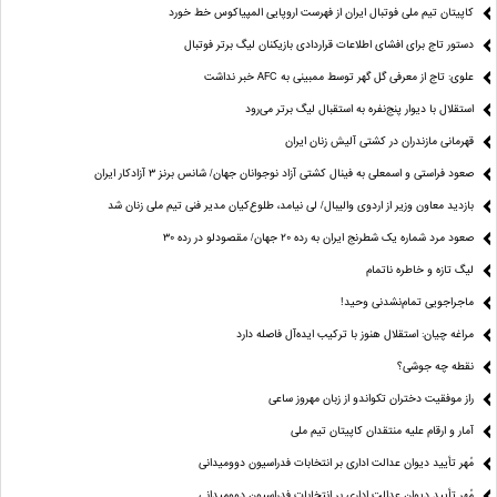
کاپیتان تیم ملی فوتبال ایران از فهرست اروپایی المپیاکوس خط خورد
دستور تاج برای افشای اطلاعات قراردادی بازیکنان لیگ برتر فوتبال
علوی: تاج از معرفی گل گهر توسط ممبینی به AFC خبر نداشت
استقلال با دیوار پنج‌نفره به استقبال لیگ برتر می‌رود
قهرمانی مازندران در کشتی آلیش زنان ایران
صعود فراستی و اسمعلی به فینال کشتی آزاد نوجوانان جهان/ شانس برنز ۳ آزادکار ایران
بازدید معاون وزیر از اردوی والیبال/ لی نیامد، طلوع‌کیان مدیر فنی تیم ملی زنان شد
صعود مرد شماره یک شطرنج ایران به رده ۲۰ جهان/ مقصودلو در رده ۳۰
لیگ تازه و خاطره ناتمام
ماجراجویی تمام‌نشدنی وحید!
مراغه چیان: استقلال هنوز با ترکیب ایده‌آل فاصله دارد
نقطه چه جوشی؟
راز موفقیت دختران تکواندو از زبان مهروز ساعی
آمار و ارقام علیه منتقدان کاپیتان تیم ملی
مُهر تأیید دیوان عدالت اداری بر انتخابات فدراسیون دوومیدانی
مُهر تأیید دیوان عدالت اداری بر انتخابات فدراسیون دوومیدانی