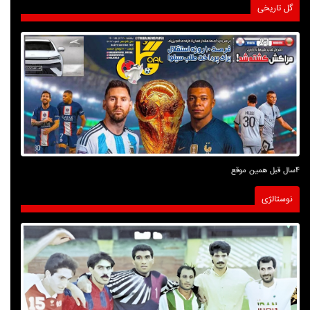
گل تاریخی
4سال قبل همین موقع
نوستالژی