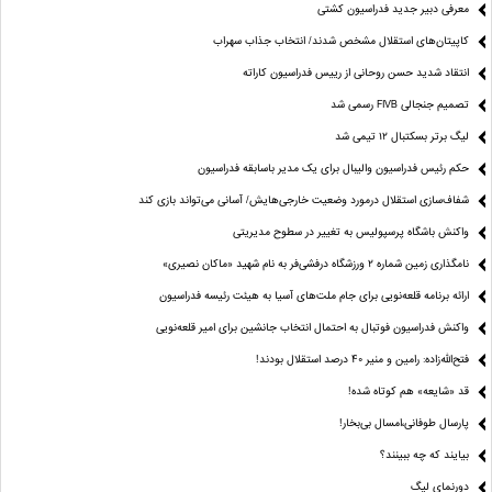
معرفی دبیر جدید فدراسیون کشتی
کاپیتان‌های استقلال مشخص شدند/ انتخاب جذاب سهراب
انتقاد شدید حسن روحانی از رییس فدراسیون کاراته
تصمیم جنجالی FIVB رسمی شد
لیگ برتر بسکتبال ۱۲ تیمی شد
حکم رئیس فدراسیون والیبال برای یک مدیر باسابقه فدراسیون
شفاف‌سازی استقلال درمورد وضعیت خارجی‌هایش/ آسانی می‌تواند بازی کند
واکنش باشگاه پرسپولیس به تغییر در سطوح مدیریتی
نامگذاری زمین شماره ۲ ورزشگاه درفشی‌فر به نام شهید «ماکان نصیری»
ارائه برنامه‌ قلعه‌نویی برای جام ملت‌های آسیا به هیئت رئیسه فدراسیون
واکنش فدراسیون فوتبال به احتمال انتخاب جانشین برای امیر قلعه‌نویی
فتح‌الله‌زاده: رامین و منیر 40 درصد استقلال بودند!
قد «شایعه» هم کوتاه شده!
پارسال طوفانی،امسال بی‌بخار!
بیایند که چه ببینند؟
دورنمای لیگ