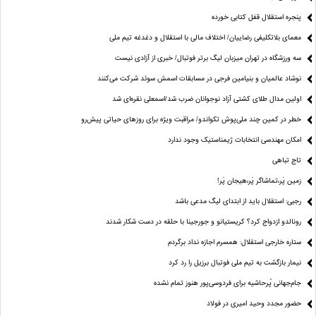
پنجره‌ استقلال قفل کتابی خورده
معمای بلاتکلیفی رضاییان/ اختلاف مالی با استقلال و دغدغه تیم ملی
سه ورزشگاه در تهران میزبان لیگ برتر فوتبال/ خبری از آزادی نیست
نوشاد عالمیان و بنیامین فرجی در مسابقات اسمش سوئد شرکت می‌کنند
اولین مدال طلای کشتی آزاد نوجوانان ضرب شد/اسمعلی نقره‌ای شد
خطر در کمین چند ملی‌پوش تکواندو/ مراقبت ویژه برای روزهای حیاتی پیش‌رو
امکان مهندسی انتخابات ژیمناستیک وجود ندارد
تاج تباهی
زمین پَر،تماشاگر پَر،هیجان پَر!
رجبی: استقلال باید از ابتدای لیگ مدعی باشد
رونالدو ازدواج کرد؟ کریستیانو و جورجینا با حلقه در دست شکار شدند
ستاره خارجی استقلال: همسرم اجازه نداد برگردم
نیمار بازگشت به تیم ملی فوتبال برزیل را رد کرد
جام‌جهانی پُرحاشیه برای فردوسی‌پور هنوز تمام نشده
حضور مجدد وحید امیری در فولاد