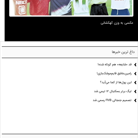
عکسی به وزن کهکشانی
داغ ترین خبرها
قد «شایعه» هم کوتاه شده!
رامین،عاشق قایم‌موشک‌بازی!
این پول‌ها از کجا می‌آید؟
لیگ برتر بسکتبال ۱۲ تیمی شد
تصمیم جنجالی FIVB رسمی شد