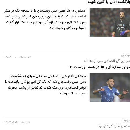
بازگشت آدان با کلین شیت
استقلال در شرایطی مس رفسنجان را با نتیجه یک بر صفر
شکست داد که آنتونیو آدان دروازه بان اسپانیایی این تیم،
پس از ۹ بازی درون دروازه آبی پوشان پایتخت قرار گرفت
و موفق به کلین شیت شد.‌
117663
06 اسفند 1404 17:25
سومین گل الحدادی پس از سه ماه
مونیر ستاره آبی ها در همه تورنمنت ها
مصطفی قدم خیر- استقلال در حالی موفق به شکست
دادن مس رفسنجان شد که تک گل آبی پوشان پایتخت را
مونیر الحدادی، روی یک شوت تماشایی از پشت محوطه
جریمه به ثمر رساند.
117662
06 اسفند 1404 17:22
سانسور شای گل نکردن؟