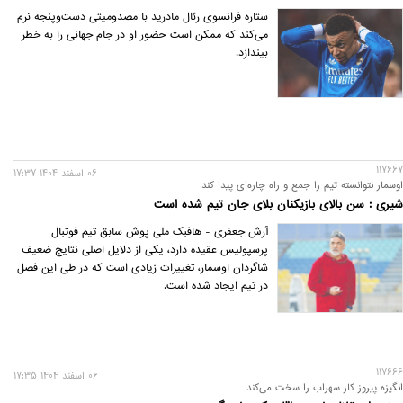
ستاره فرانسوی رئال مادرید با مصدومیتی دست‌وپنجه نرم
می‌کند که ممکن است حضور او در جام جهانی را به خطر
بیندازد.
117667
06 اسفند 1404 17:37
اوسمار نتوانسته تیم را جمع و راه چاره‌ای پیدا کند
شیری : سن بالای بازیکنان بلای جان تیم شده است
آرش جعفری - هافبک ملی پوش سابق تیم فوتبال
پرسپولیس عقیده دارد، یکی از دلایل اصلی نتایج ضعیف
شاگردان اوسمار، تغییرات زیادی است که در طی این فصل
در تیم ایجاد شده است.
117666
06 اسفند 1404 17:35
انگیزه پیروز کار سهراب را سخت می‌کند