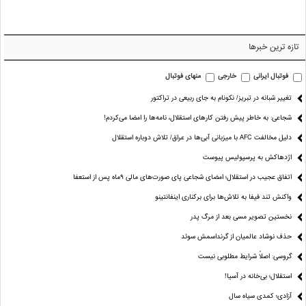
تازه ترین خبرها
فوتبال ایرانی
خارجی
منهای فوتبال
تغییر شبانه در تبریز/ نکونام به جای ربیعی در تراکتور
شجاعی: به خاطر پیش رفتن کارهای استقلال، نامه‌ها را امضا می‌کردم!
دلیل مخالفت AFC با میزبانی آبی‌ها در عراق/ تلاش دوباره استقلال
اژدهاکش به پرسپولیس پیوست
اتفاق عجیب در استقلال؛ امضای شجاعی پای صورت‌های مالی ٩ماه پس از استعفا
واکنش تند فیفا به تلاش‌ها برای برکناری اینفانتینو
نخستین تصویر مسی بعد از مرگ پدر
حذف نوشاد عالمیان از گرنداسمش سوئد
گروسی: اصلاً شرایط مطلوبی نیست
استقلال؛ بی‌خانه در آسیا!
آزادی؛ کمدی سیاه سال