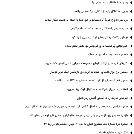
زمین پَر،تماشاگر پَر،هیجان پَر!
رجبی: استقلال باید از ابتدای لیگ مدعی باشد
رونالدو ازدواج کرد؟ کریستیانو و جورجینا با حلقه در دست شکار شدند
ستاره خارجی استقلال: همسرم اجازه نداد برگردم
نیمار بازگشت به تیم ملی فوتبال برزیل را رد کرد
جام‌جهانی پُرحاشیه برای فردوسی‌پور هنوز تمام نشده
حضور مجدد وحید امیری در فولاد
کاپیتان تیم ملی فوتبال ایران از فهرست اروپایی المپیاکوس خط خورد
دستور تاج برای افشای اطلاعات قراردادی بازیکنان لیگ برتر فوتبال
علوی: تاج از معرفی گل گهر توسط ممبینی به AFC خبر نداشت
استقلال با دیوار پنج‌نفره به استقبال لیگ برتر می‌رود
قهرمانی مازندران در کشتی آلیش زنان ایران
صعود فراستی و اسمعلی به فینال کشتی آزاد نوجوانان جهان/ شانس برنز ۳ آزادکار ایران
بازدید معاون وزیر از اردوی والیبال/ لی نیامد، طلوع‌کیان مدیر فنی تیم ملی زنان شد
صعود مرد شماره یک شطرنج ایران به رده ۲۰ جهان/ مقصودلو در رده ۳۰
لیگ تازه و خاطره ناتمام