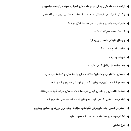
ارائه برنامه‌ قلعه‌نویی برای جام ملت‌های آسیا به هیئت رئیسه فدراسیون
واکنش فدراسیون فوتبال به احتمال انتخاب جانشین برای امیر قلعه‌نویی
فتح‌الله‌زاده: رامین و منیر 40 درصد استقلال بودند!
قد «شایعه» هم کوتاه شده!
پارسال طوفانی،امسال بی‌بخار!
بیایند که چه ببینند؟
دورنمای لیگ
پنجره‌ استقلال قفل کتابی خورده
معمای بلاتکلیفی رضاییان/ اختلاف مالی با استقلال و دغدغه تیم ملی
سه ورزشگاه در تهران میزبان لیگ برتر فوتبال/ خبری از آزادی نیست
نوشاد عالمیان و بنیامین فرجی در مسابقات اسمش سوئد شرکت می‌کنند
اولین مدال طلای کشتی آزاد نوجوانان ضرب شد/اسمعلی نقره‌ای شد
خطر در کمین چند ملی‌پوش تکواندو/ مراقبت ویژه برای روزهای حیاتی پیش‌رو
امکان مهندسی انتخابات ژیمناستیک وجود ندارد
تاج تباهی