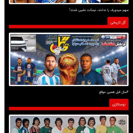
سهم سیدورف را ندادند، نیمکت نشین شدند!
گل تاریخی
4سال قبل همین موقع
نوستالژی