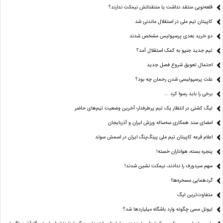
قلعه‌نویی منتقد نداشت یا منتقدانش نیمکت ندارند؟
کاپیتان تیم ملی در استقلال ماندنی شد
دو خرید بعدی پرسپولیس مشخص شدند
تیم جدید جنپو به کمک استقلال آمد؟
احتمال تعویق شروع فصل جدید
علت پرسپولیسی شدن رحمان چه بود؟
برخی را باید رسوا کرد …
لیگ کشتی در انتظار یک تیم پرطرفدار؛ آخرین وضعیت تیم‌های حاضر
امضای سند همکاری سه‌ساله ورزش ایران و آذربایجان
اعلام قرعه کاپیتان تیم ملی پینگ‌پنگ ایران در اسمش سوئد
پنجره بسته، هواداران خسته!
سهم سیدورف را ندادند، نیمکت نشین شدند!
گردهمایی مسخره‌ها!
متفاوت‌ترین لیگ
لیونل مسی چگونه وارد باشگاه میلیاردها شد؟