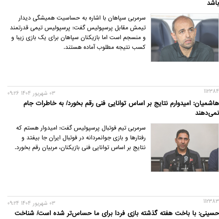
باشد
سرمربی سپاهان با اشاره به حساسیت همیشگی دیدار
تیمش مقابل پرسپولیس گفت: پرسپولیس تیمی قدرتمند
و منسجم است اما بازیکنان سپاهان برای یک بازی زیبا و
کسب نتیجه مطلوب آماده هستند.
112384
03 شهريور 1404 09:26
هاشمیان: امیدوارم نتایج بر اساس توانایی فنی رقم بخورد/ به خاطرات جام
نمی‌دهند
سرمربی تیم فوتبال پرسپولیس گفت: امیدوار هستم که
رفتارها و بازی جوانمردانه در فوتبال ایران جا بیفتد و
نتایج بر اساس توانایی فنی بازیکنان، مربیان رقم بخورد.
112383
03 شهريور 1404 09:24
حسینی: با باخت هفته گذشته بازی فردا برای ما حساس‌تر‌ شده است/ شناخت