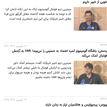
خوبی از خیبر داریم
سرمربی تیم فوتبال آلومینیوم اراک به این نکته اذعان کرد
که با توجه به شکست هفته گذشته مقابل گل‌گهر بازی فردا
مقابل خیبر خرم‌آباد برای این تیم حساس‌تر شده است.
112382
03 شهريور 1404 09:20
رحمتی: باشگاه آلومینیوم ثمره اعتماد به حسینی را می‌بیند/ VAR به آرامش
فوتبال ‌کمک می‌کند
سرمربی تیم خیبر خرم‌آباد گفت: سیستم کمک داور
ویدیویی به آرامش فوتبال ما خیلی بیشتر کمک می‌کند،
پس باید تلاش کنیم هرچه زودتر و هرچه سریع‌تر برای
تمام بازی‌ها VAR داشته باشیم.
112381
03 شهريور 1404 09:18
پیوس: پرسپولیس و هاشمیان نیاز به زمان دارند