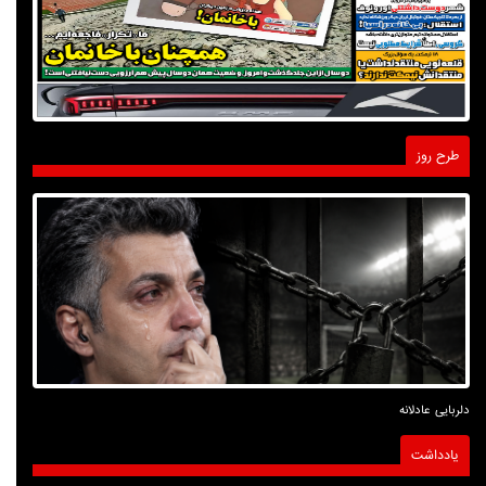
طرح روز
دلربایی عادلانه
یادداشت