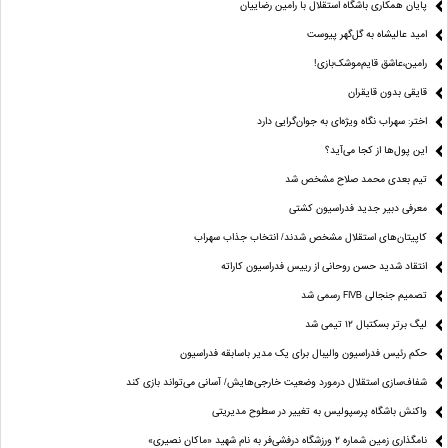
پایان همکاری باشگاه استقلال با رامین رضاییان
امید عالیشاه به گل‌گهر پیوست
رامین،عاشق قایم‌موشک‌بازی!
قایقی بدون قایقران
اختر: سهراب نگاه ویژه‌ای به جوان‌گرایی دارد
این پول‌ها از کجا می‌آید؟
تیم بعدی محمد صلاح مشخص شد
معرفی دبیر جدید فدراسیون کشتی
کاپیتان‌های استقلال مشخص شدند/ انتخاب جذاب سهراب
انتقاد شدید حسن روحانی از رییس فدراسیون کاراته
تصمیم جنجالی FIVB رسمی شد
لیگ برتر بسکتبال ۱۲ تیمی شد
حکم رئیس فدراسیون والیبال برای یک مدیر باسابقه فدراسیون
شفاف‌سازی استقلال درمورد وضعیت خارجی‌هایش/ آسانی می‌تواند بازی کند
واکنش باشگاه پرسپولیس به تغییر در سطوح مدیریتی
نامگذاری زمین شماره ۲ ورزشگاه درفشی‌فر به نام شهید «ماکان نصیری»