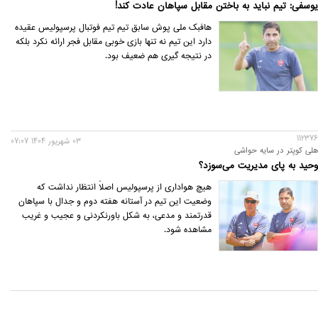
یوسفی: تیم نباید به باختن مقابل سپاهان عادت کند!
هافبک ملی پوش سابق تیم تیم فوتبال پرسپولیس عقیده
دارد این تیم نه تنها بازی خوبی مقابل فجر ارائه نکرد بلکه
در نتیجه گیری هم ضعیف بود.
112376
03 شهريور 1404 07:07
هلی کوپتر در سایه حواشی
وحید به پای مدیریت می‌سوزد؟
هیچ هواداری از پرسپولیس اصلاً انتظار نداشت که
وضعیت این تیم در آستانه هفته دوم و جدال با سپاهان
قدرتمند و مدعی، به شکل باورنکردنی و عجیب و غریب
مشاهده شود.