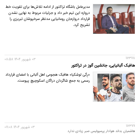
مدیرعامل باشگاه تراکتور از ادامه تلاش‌ها برای تقویت خط
دروازه این تیم خبر داد و جزئیات مربوط به نهایی نشدن
قرارداد دروازه‌بان رومانیایی مدنظر سرخپوشان تبریزی را
تشریح کرد.
112378
03 شهريور 1404 08:58
هافبک آلبانیایی، جانشین آلوز در تراکتور
«رِگی لوشکیا» هافبک هجومی اهل آلبانی با امضای قرارداد
رسمی به جمع شاگردان دراگان اسکوچیچ پیوست.
112377
03 شهريور 1404 07:08
هاشمیان بداند هوادار پرسپولیس صبر زیادی ندارد