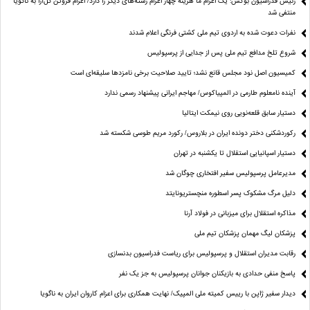
رئیس فدراسیون بوکس: یک اعزام ما هزینه چهار اعزام رشته‌های دیگر را دارد/ اعزام فروتن گل‌آرا به ناگویا
منتفی شد
نفرات دعوت شده به اردوی تیم ملی کشتی فرنگی اعلام شدند
شروع تلخ مدافع تیم ملی پس از جدایی از پرسپولیس
کمیسیون اصل نود مجلس قانع نشد؛ تایید صلاحیت برخی نامزدها سلیقه‌ای است
آینده نامعلوم طارمی در المپیاکوس/ مهاجم ایرانی پیشنهاد رسمی ندارد
دستیار سابق قلعه‌نویی روی نیمکت ایتالیا
رکوردشکنی دختر دونده ایران در بلاروس/ رکورد مریم طوسی شکسته شد
دستیار اسپانیایی استقلال تا یکشنبه در تهران
مدیرعامل پرسپولیس سفیر افتخاری چوگان شد
دلیل مرگ مشکوک پسر اسطوره منچستریونایتد
مذاکره استقلال برای میزبانی در فولاد آرنا
پزشکان لیگ مهمان پزشکان تیم ملی
رقابت مدیران استقلال و پرسپولیس برای ریاست فدراسیون بدنسازی
پاسخ منفی حدادی به بازیکنان جوانان پرسپولیس به جز یک نفر
دیدار سفیر ژاپن با رییس کمیته ملی المپیک/ نهایت همکاری برای اعزام کاروان ایران به ناگویا