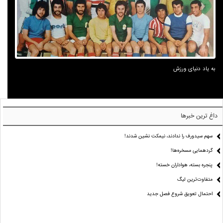
به یاد دنیای ورزش
داغ ترین خبرها
سهم سیدورف را ندادند، نیمکت نشین شدند!
گردهمایی مسخره‌ها!
پنجره بسته، هواداران خسته!
متفاوت‌ترین لیگ
احتمال تعویق شروع فصل جدید