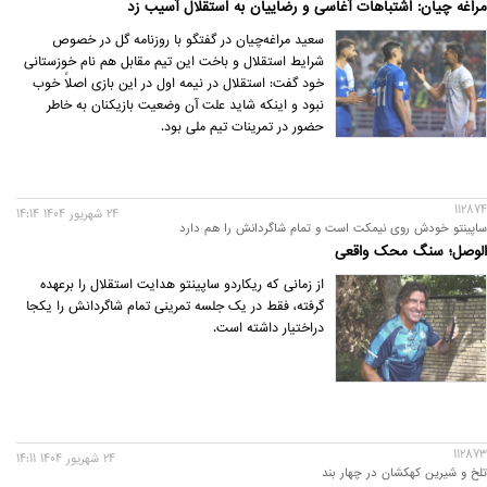
مراغه چیان: اشتباهات آغاسی و رضاییان به استقلال آسیب زد
سعید مراغه‌چیان در گفتگو با روزنامه گل در خصوص
شرایط استقلال و باخت این تیم مقابل هم نام خوزستانی
خود گفت: استقلال در نیمه اول در این بازی اصلاً خوب
نبود و اینکه شاید علت آن وضعیت بازیکنان به خاطر
حضور در تمرینات تیم ملی بود.
112874
24 شهريور 1404 14:14
ساپینتو خودش روی نیمکت است و تمام شاگردانش را هم دارد
الوصل؛ سنگ محک واقعی
از زمانی که ریکاردو ساپینتو هدایت استقلال را برعهده
گرفته، فقط در یک جلسه تمرینی تمام شاگردانش را یکجا
دراختیار داشته است.
112873
24 شهريور 1404 14:11
تلخ و شیرین کهکشان در چهار بند