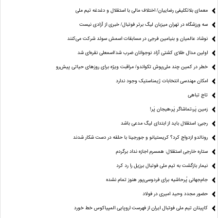
معمای بلاتکلیفی رضاییان/ اختلاف مالی با استقلال و دغدغه تیم ملی
سه ورزشگاه در تهران میزبان لیگ برتر فوتبال/ خبری از آزادی نیست
نوشاد عالمیان و بنیامین فرجی در مسابقات اسمش سوئد شرکت می‌کنند
اولین مدال طلای کشتی آزاد نوجوانان ضرب شد/اسمعلی نقره‌ای شد
خطر در کمین چند ملی‌پوش تکواندو/ مراقبت ویژه برای روزهای حیاتی پیش‌رو
امکان مهندسی انتخابات ژیمناستیک وجود ندارد
تاج تباهی
زمین پَر،تماشاگر پَر،هیجان پَر!
رجبی: استقلال باید از ابتدای لیگ مدعی باشد
رونالدو ازدواج کرد؟ کریستیانو و جورجینا با حلقه در دست شکار شدند
ستاره خارجی استقلال: همسرم اجازه نداد برگردم
نیمار بازگشت به تیم ملی فوتبال برزیل را رد کرد
جام‌جهانی پُرحاشیه برای فردوسی‌پور هنوز تمام نشده
حضور مجدد وحید امیری در فولاد
کاپیتان تیم ملی فوتبال ایران از فهرست اروپایی المپیاکوس خط خورد