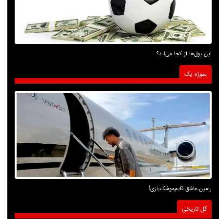
این پول‌ها از کجا می‌آید؟
سوژه یک
رامین،عاشق قایم‌موشک‌بازی!
گل تاریخی