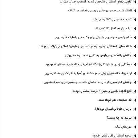
کاپیتان‌های استقلال مشخص شدند/ انتخاب جذاب سهراب
انتقاد شدید حسن روحانی از رییس فدراسیون کاراته
تصمیم جنجالی FIVB رسمی شد
لیگ برتر بسکتبال ۱۲ تیمی شد
حکم رئیس فدراسیون والیبال برای یک مدیر باسابقه فدراسیون
شفاف‌سازی استقلال درمورد وضعیت خارجی‌هایش/ آسانی می‌تواند بازی کند
واکنش باشگاه پرسپولیس به تغییر در سطوح مدیریتی
نامگذاری زمین شماره ۲ ورزشگاه درفشی‌فر به نام شهید «ماکان نصیری»
ارائه برنامه‌ قلعه‌نویی برای جام ملت‌های آسیا به هیئت رئیسه فدراسیون
واکنش فدراسیون فوتبال به احتمال انتخاب جانشین برای امیر قلعه‌نویی
فتح‌الله‌زاده: رامین و منیر 40 درصد استقلال بودند!
قد «شایعه» هم کوتاه شده!
پارسال طوفانی،امسال بی‌بخار!
بیایند که چه ببینند؟
دورنمای لیگ
پنجره‌ استقلال قفل کتابی خورده