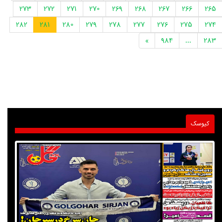
273
272
271
270
269
268
267
266
265
282
281
280
279
278
277
276
275
274
»
984
...
283
کیوسک