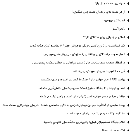
فدراسیون دست‌ و دل باز!
از هر دست بدی از همان دست پس میگیری!
تو باختی «رییس»!
رادیو اکتیو
آسانی اجازه بازی برای استقلال دارد؟
یک فینالیست در ۵ وزن کشتی فرنگی نوجوانان جهان/ ۳ نماینده ایران حذف شدند
اصرار عجیب چند دلال برای انتقال یک بازیکن ملی‌پوش به پرسپولیس!
در انتظار انتخاب سرمربیان سرخابی/ مربی سپاهانی در حوالی نیمکت پرسپولیس
گزینه جانشین طارمی در المپیاکوس پیدا شد
روایت AFC از جام جهانی ایران/ حذف با کمترین اختلاف و بدون شکست
امضای قرارداد با ۲ باشگاه ممنوع است/ محرومیت برای کشتی‌گیران متخلف
چالش ویزا در مسیر جهانی؛ کشتی‌گیران ایران احتمالا راهی ترکیه می‌شوند
بهداد سلیمی در گفتگو با مهر: وزنه‌برداران اعزامی به ناگویا مشخص نشدند/ کار برای وزنه‌برداری سخت است
۱۸ تکواندوکار به اردوی تیم ملی ایران دعوت شدند
اعلام جایگاه شمشیربازان ایران/ پائین‌ترین جایگاه برای فتوحیِ باتجربه
لیگ بدون غریبه‌ها!