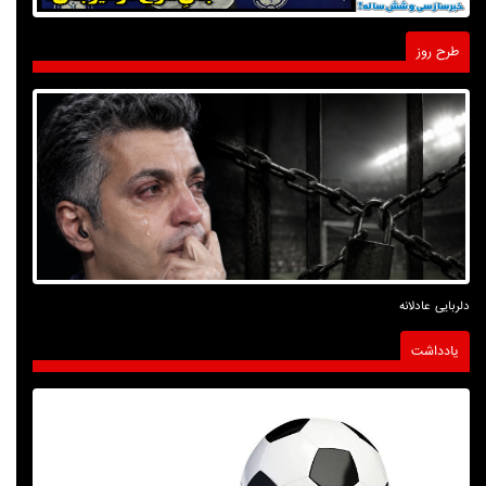
طرح روز
دلربایی عادلانه
یادداشت