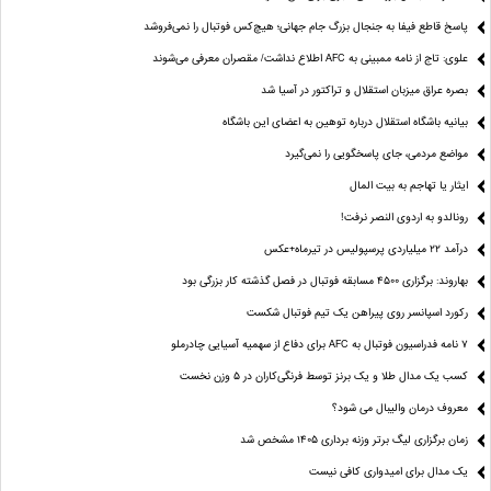
پاسخ قاطع فیفا به جنجال بزرگ جام جهانی؛ هیچ‌کس فوتبال را نمی‌فروشد
علوی: تاج از نامه ممبینی به AFC اطلاع نداشت/ مقصران معرفی می‌شوند
بصره عراق میزبان استقلال و تراکتور در آسیا شد
بیانیه باشگاه استقلال درباره توهین به اعضای این باشگاه
مواضع مردمی، جای پاسخگویی را نمی‌گیرد
ایثار یا تهاجم به بیت المال
رونالدو به اردوی النصر نرفت!
درآمد ۲۲ میلیاردی پرسپولیس در تیرماه+عکس
بهاروند: برگزاری ۴۵۰۰ مسابقه فوتبال در فصل گذشته کار بزرگی بود
رکورد اسپانسر روی پیراهن یک تیم فوتبال شکست
۷ نامه فدراسیون فوتبال به AFC برای دفاع از سهمیه آسیایی چادرملو
کسب یک مدال طلا و یک برنز توسط فرنگی‌کاران در ۵ وزن نخست
معروف درمان والیبال می شود؟
زمان برگزاری لیگ برتر وزنه برداری ۱۴۰۵ مشخص شد
یک مدال برای امیدواری کافی نیست