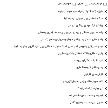
فوتبال ایرانی
خارجی
منهای فوتبال
دلیل مرگ مشکوک پسر اسطوره منچستریونایتد
مذاکره استقلال برای میزبانی در فولاد آرنا
پزشکان لیگ مهمان پزشکان تیم ملی
رقابت مدیران استقلال و پرسپولیس برای ریاست فدراسیون بدنسازی
پاسخ منفی حدادی به بازیکنان جوانان پرسپولیس به جز یک نفر
دیدار سفیر ژاپن با رییس کمیته ملی المپیک/ نهایت همکاری برای اعزام کاروان ایران به ناگویا
پایان همکاری باشگاه استقلال با رامین رضاییان
امید عالیشاه به گل‌گهر پیوست
رامین،عاشق قایم‌موشک‌بازی!
قایقی بدون قایقران
اختر: سهراب نگاه ویژه‌ای به جوان‌گرایی دارد
این پول‌ها از کجا می‌آید؟
تیم بعدی محمد صلاح مشخص شد
معرفی دبیر جدید فدراسیون کشتی