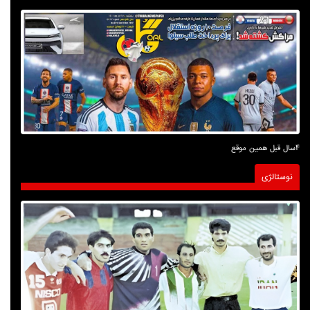
4سال قبل همین موقع
نوستالژی