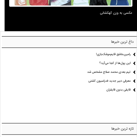
عکسی به وزن کهکشانی
داغ ترین خبرها
رامین،عاشق قایم‌موشک‌بازی!
این پول‌ها از کجا می‌آید؟
تیم بعدی محمد صلاح مشخص شد
معرفی دبیر جدید فدراسیون کشتی
قایقی بدون قایقران
تازه ترین خبرها