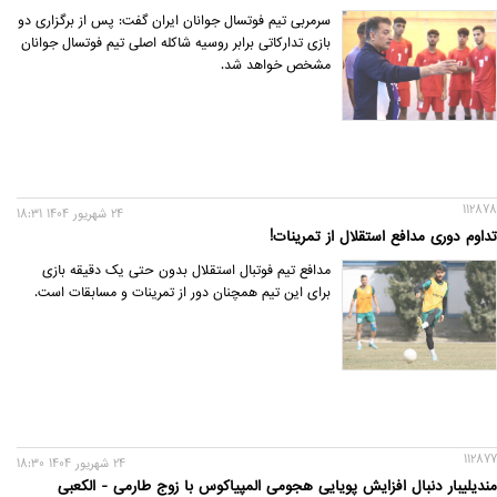
سرمربی تیم فوتسال جوانان ایران گفت: پس از برگزاری دو
بازی تدارکاتی برابر روسیه شاکله اصلی تیم فوتسال جوانان
مشخص خواهد شد.
112878
24 شهريور 1404 18:31
تداوم دوری مدافع استقلال از تمرینات!
مدافع تیم فوتبال استقلال بدون حتی یک دقیقه بازی
برای این تیم همچنان دور از تمرینات و مسابقات است.
112877
24 شهريور 1404 18:30
مندیلیبار دنبال افزایش پویایی هجومی المپیاکوس با زوج طارمی - الکعبی