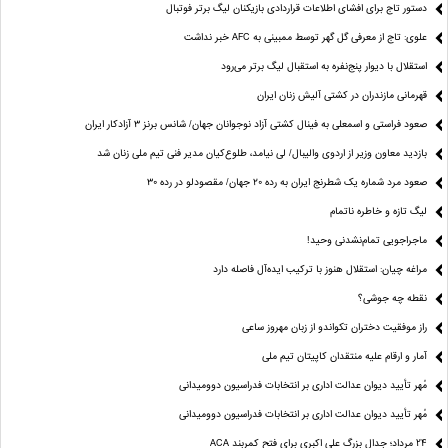
دستور تاج برای افشای اطلاعات قراردادی بازیکنان لیگ برتر فوتبال
علوی: تاج از معرفی گل گهر توسط ممبینی به AFC خبر نداشت
استقلال با دیوار پنج‌نفره به استقبال لیگ برتر می‌رود
قهرمانی مازندران در کشتی آلیش زنان ایران
صعود فراستی و اسمعلی به فینال کشتی آزاد نوجوانان جهان/ شانس برنز ۳ آزادکار ایران
بازدید معاون وزیر از اردوی والیبال/ لی نیامد، طلوع‌کیان مدیر فنی تیم ملی زنان شد
صعود مرد شماره یک شطرنج ایران به رده ۲۰ جهان/ مقصودلو در رده ۳۰
لیگ تازه و خاطره ناتمام
ماجراجویی تمام‌نشدنی وحید!
مراغه چیان: استقلال هنوز با ترکیب ایده‌آل فاصله دارد
نقطه چه جوشی؟
راز موفقیت دختران تکواندو از زبان مهروز ساعی
آمار و ارقام علیه منتقدان کاپیتان تیم ملی
مُهر تأیید دیوان عدالت اداری بر انتخابات فدراسیون دوومیدانی
مُهر تأیید دیوان عدالت اداری بر انتخابات فدراسیون دوومیدانی
24 مرداد؛ جدال بزرگ علی‌ اکبری برای فتح کمربند ACA