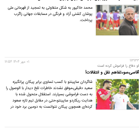
محمد خاکپور به شکل متفاوتی به تمجید از قهرمانی ملی
پوشان کشتی آزاد و فرنگی در مسابقات جهانی زاگرب
پرداخت.
113133
01 مهر 1404 12:54
او دفاع را فراموش کرده است
آقاسی،سوءتفاهم نقل و انتقالات!
شاگردان ساپینتو با کسب تساوی برابر پیکان پرانگیزه
سعید دقیقی،موفق نشدند خاطرات تلخ دیدار با الوصول را
به دست فراموشی بسپارند. استقلال متحول شده با
هدایت ریکاردو ساپینتو،حتی در مقابل تیم تازه‌ صعود
کرده‌ای همچون پیکان نتوانست به دومین برد خود در
لیگ برتر دست پیدا کند و به همین خاطر،آبی‌ها فرصت
صدرنشینی را به راحتی از دست دادند.