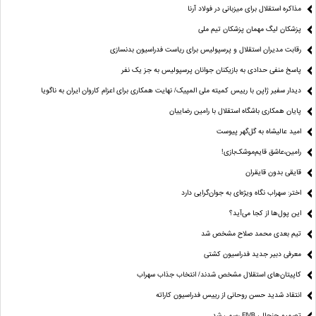
مذاکره استقلال برای میزبانی در فولاد آرنا
پزشکان لیگ مهمان پزشکان تیم ملی
رقابت مدیران استقلال و پرسپولیس برای ریاست فدراسیون بدنسازی
پاسخ منفی حدادی به بازیکنان جوانان پرسپولیس به جز یک نفر
دیدار سفیر ژاپن با رییس کمیته ملی المپیک/ نهایت همکاری برای اعزام کاروان ایران به ناگویا
پایان همکاری باشگاه استقلال با رامین رضاییان
امید عالیشاه به گل‌گهر پیوست
رامین،عاشق قایم‌موشک‌بازی!
قایقی بدون قایقران
اختر: سهراب نگاه ویژه‌ای به جوان‌گرایی دارد
این پول‌ها از کجا می‌آید؟
تیم بعدی محمد صلاح مشخص شد
معرفی دبیر جدید فدراسیون کشتی
کاپیتان‌های استقلال مشخص شدند/ انتخاب جذاب سهراب
انتقاد شدید حسن روحانی از رییس فدراسیون کاراته
تصمیم جنجالی FIVB رسمی شد