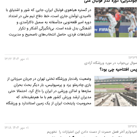
جوانگرایی؛ دوره گذار فوتبال ملی
در گستره هیاهوی فوتبال ایران، جایی که شور و اشتیاق با
ناامیدی توأمان جاری است، خط دفاع تیم ملی در امتداد
دوره امیر قلعه‌نویی متأسفانه به سمبل ناکارآمدی و
آشفتگی بدل شده است. بی‌انگیزگی آشکار و تکرار
اشتباهات فردی، حاصل انتخاب‌های ناصحیح و مدیریت
ناکافی کادر فنی، وضعیت تیم را به نقطه‌ای رسانده که
حتی در مقایسه با دوره کی‌روش یا اسکوچیچ، فاصله
عمیقی از نظر انسجام و شفافیت تاکتیکی دیده می‌شود.
113139
01 مهر 1404 13:22
سوال بی‌جواب در مورد ورزشگاه آزادی
پس افتتاحیه چی بود؟
وضعیت رقت‌بار ورزشگاه تختی تهران در جریان میزبانی از
بازی چادرملو یزد و پرسپولیس، بار دیگر بحث بحران
سازه‌ها و اماکن ورزشی در ایران را داغ کرد. احتمالا حتی
مدیران ارشد ورزش کشور هم با ما هم‌عقیده‌اند که
محرومیت پایتخت ایران از یک زمین استاندارد و ورزشگاه
شیک، فقدان بسیار زشت و آزارنده‌ای است؛ مایه تاسف و
آبروریزی. با این حال این که در تمام سال‌های گذشته
اقدام جدی برای رفع این اشکال صورت نگرفته، عمیقا جای
113138
بحث دارد.
01 مهر 1404 13:18
امیدوارم آخر فصل حسرت از دست دادن این امتیازات را نخوریم