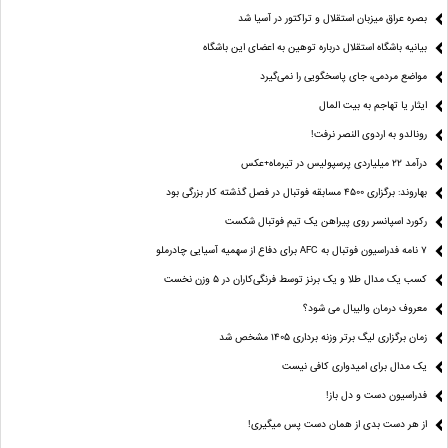
بصره عراق میزبان استقلال و تراکتور در آسیا شد
بیانیه باشگاه استقلال درباره توهین به اعضای این باشگاه
مواضع مردمی، جای پاسخگویی را نمی‌گیرد
ایثار یا تهاجم به بیت المال
رونالدو به اردوی النصر نرفت!
درآمد ۲۲ میلیاردی پرسپولیس در تیرماه+عکس
بهاروند: برگزاری ۴۵۰۰ مسابقه فوتبال در فصل گذشته کار بزرگی بود
رکورد اسپانسر روی پیراهن یک تیم فوتبال شکست
۷ نامه فدراسیون فوتبال به AFC برای دفاع از سهمیه آسیایی چادرملو
کسب یک مدال طلا و یک برنز توسط فرنگی‌کاران در ۵ وزن نخست
معروف درمان والیبال می شود؟
زمان برگزاری لیگ برتر وزنه برداری ۱۴۰۵ مشخص شد
یک مدال برای امیدواری کافی نیست
فدراسیون دست‌ و دل باز!
از هر دست بدی از همان دست پس میگیری!