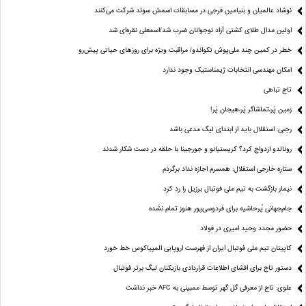
نوشاد عالمیان و بنیامین فرجی در مسابقات اسمش سوئد شرکت می‌کنند
اولین مدال طلای کشتی آزاد نوجوانان ضرب شد/اسمعلی نقره‌ای شد
خطر در کمین چند ملی‌پوش تکواندو/ مراقبت ویژه برای روزهای حیاتی پیش‌رو
امکان مهندسی انتخابات ژیمناستیک وجود ندارد
تاج تباهی
زمین پَر،تماشاگر پَر،هیجان پَر!
رجبی: استقلال باید از ابتدای لیگ مدعی باشد
رونالدو ازدواج کرد؟ کریستیانو و جورجینا با حلقه در دست شکار شدند
ستاره خارجی استقلال: همسرم اجازه نداد برگردم
نیمار بازگشت به تیم ملی فوتبال برزیل را رد کرد
جام‌جهانی پُرحاشیه برای فردوسی‌پور هنوز تمام نشده
حضور مجدد وحید امیری در فولاد
کاپیتان تیم ملی فوتبال ایران از فهرست اروپایی المپیاکوس خط خورد
دستور تاج برای افشای اطلاعات قراردادی بازیکنان لیگ برتر فوتبال
علوی: تاج از معرفی گل گهر توسط ممبینی به AFC خبر نداشت