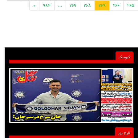
»
984
...
269
268
267
266
265
کیوسک
طرح روز