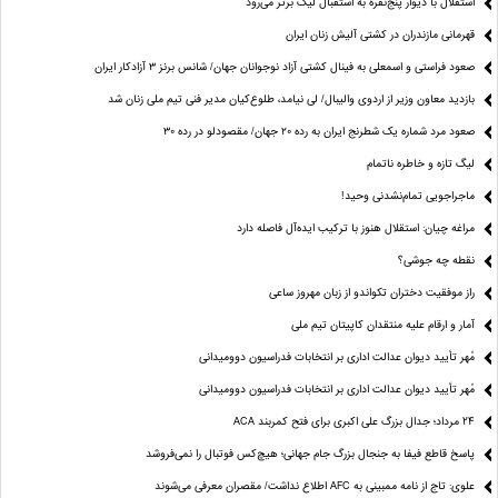
استقلال با دیوار پنج‌نفره به استقبال لیگ برتر می‌رود
قهرمانی مازندران در کشتی آلیش زنان ایران
صعود فراستی و اسمعلی به فینال کشتی آزاد نوجوانان جهان/ شانس برنز ۳ آزادکار ایران
بازدید معاون وزیر از اردوی والیبال/ لی نیامد، طلوع‌کیان مدیر فنی تیم ملی زنان شد
صعود مرد شماره یک شطرنج ایران به رده ۲۰ جهان/ مقصودلو در رده ۳۰
لیگ تازه و خاطره ناتمام
ماجراجویی تمام‌نشدنی وحید!
مراغه چیان: استقلال هنوز با ترکیب ایده‌آل فاصله دارد
نقطه چه جوشی؟
راز موفقیت دختران تکواندو از زبان مهروز ساعی
آمار و ارقام علیه منتقدان کاپیتان تیم ملی
مُهر تأیید دیوان عدالت اداری بر انتخابات فدراسیون دوومیدانی
مُهر تأیید دیوان عدالت اداری بر انتخابات فدراسیون دوومیدانی
24 مرداد؛ جدال بزرگ علی‌ اکبری برای فتح کمربند ACA
پاسخ قاطع فیفا به جنجال بزرگ جام جهانی؛ هیچ‌کس فوتبال را نمی‌فروشد
علوی: تاج از نامه ممبینی به AFC اطلاع نداشت/ مقصران معرفی می‌شوند