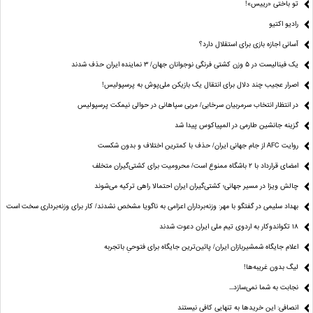
تو باختی «رییس»!
رادیو اکتیو
آسانی اجازه بازی برای استقلال دارد؟
یک فینالیست در ۵ وزن کشتی فرنگی نوجوانان جهان/ ۳ نماینده ایران حذف شدند
اصرار عجیب چند دلال برای انتقال یک بازیکن ملی‌پوش به پرسپولیس!
در انتظار انتخاب سرمربیان سرخابی/ مربی سپاهانی در حوالی نیمکت پرسپولیس
گزینه جانشین طارمی در المپیاکوس پیدا شد
روایت AFC از جام جهانی ایران/ حذف با کمترین اختلاف و بدون شکست
امضای قرارداد با ۲ باشگاه ممنوع است/ محرومیت برای کشتی‌گیران متخلف
چالش ویزا در مسیر جهانی؛ کشتی‌گیران ایران احتمالا راهی ترکیه می‌شوند
بهداد سلیمی در گفتگو با مهر: وزنه‌برداران اعزامی به ناگویا مشخص نشدند/ کار برای وزنه‌برداری سخت است
۱۸ تکواندوکار به اردوی تیم ملی ایران دعوت شدند
اعلام جایگاه شمشیربازان ایران/ پائین‌ترین جایگاه برای فتوحیِ باتجربه
لیگ بدون غریبه‌ها!
نجابت به شما نمی‌سازد...
انصافی: این خریدها به تنهایی کافی نیستند