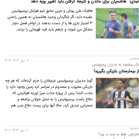
عبدی: هاشمیان برای ماندن و نتیجه گرفتن باید تغییر رویه دهد
هافبک ملی پوش و مربی سابق تیم فوتبال پرسپولیس
عقیده دارد، اگر شاگردان وحید هاشمیان به همین راحتی
۳ امتیاز بازی ها را از دست بدهند در اواخر فصل دچار
مشکل می شوند و بازهم باید قید قهرمانی را بزنند.
113137
01 مهر 1404 13:13
یک پیشنهاد به مدیران پرسپولیس
از بیمارستان بازیکن بگیرید!
گویا مدیران پرسپولیس عزم‌شان را جزم کرده‌اند که هر چه
بازیکن معیوب و مصدوم در سراسر کره زمین وجود دارد را
جذب کنند! پس از پروژه جذب سرژ اوریه هپاتیتی که
دفاع راست پرسپولیس را به محل جولان براجعه و
صحرایی تبدیل کرد، حالا آنها برای پست دفاع چپ هم
نقشه مشابهی کشیده‌اند.
113136
01 مهر 1404 13:10
اعتراض، فقط به شما بد بود؟