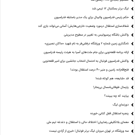
لیگ برتر بسکتبال ۱۲ تیمی شد
حکم رئیس فدراسیون والیبال برای یک مدیر باسابقه فدراسیون
شفاف‌سازی استقلال درمورد وضعیت خارجی‌هایش/ آسانی می‌تواند بازی کند
واکنش باشگاه پرسپولیس به تغییر در سطوح مدیریتی
نامگذاری زمین شماره ۲ ورزشگاه درفشی‌فر به نام شهید «ماکان نصیری»
ارائه برنامه‌ قلعه‌نویی برای جام ملت‌های آسیا به هیئت رئیسه فدراسیون
واکنش فدراسیون فوتبال به احتمال انتخاب جانشین برای امیر قلعه‌نویی
فتح‌الله‌زاده: رامین و منیر 40 درصد استقلال بودند!
قد «شایعه» هم کوتاه شده!
پارسال طوفانی،امسال بی‌بخار!
بیایند که چه ببینند؟
دورنمای لیگ
پنجره‌ استقلال قفل کتابی خورده
معمای بلاتکلیفی رضاییان/ اختلاف مالی با استقلال و دغدغه تیم ملی
سه ورزشگاه در تهران میزبان لیگ برتر فوتبال/ خبری از آزادی نیست