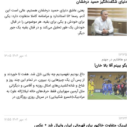
دنیای شگفت‌انگیز حمید درخشان
یعنی عاشق دنیای حمید درخشان هستیم. عالی است این
آدم. رسما 2تا استاندارد و مرامنامه کاملا متفاوت دارد؛ یکی
برای خودش و یکی برای بقیه. هر موضوعی را در قبال
خودش یک طور تحلیل می‌کند و در قبال بقیه یک جور
دیگر.
113135
01 مهر 1404 13:05
دو هافتایم در جهنم
بگو ببینم آقا بالا خان!
داغ بودیم نفهمیدیم چه بلایی نازل شد. هفت تا خوردند و
از پس آن یک چیزهایی زد بیرون. در تمام این چند روز و
شاخ و شانه‌کشیدن‌های امثال روزبه و آقاسی و دیگرانی
مثل آرمین سهرابیان فقط حرف‌های خاله لیلا(ژاله علو) به
مرادبیک(خسرو شکیبایی) در سریال روزی روزگاری در
گوشم زنگ زد:
113134
01 مهر 1404 12:55
تبریک متفاوت خاکپور برای قهرمانی ایران وایرال شد + عکس