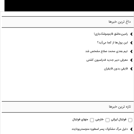
داغ ترین خبرها
رامین،عاشق قایم‌موشک‌بازی!
این پول‌ها از کجا می‌آید؟
تیم بعدی محمد صلاح مشخص شد
معرفی دبیر جدید فدراسیون کشتی
قایقی بدون قایقران
تازه ترین خبرها
فوتبال ایرانی
خارجی
منهای فوتبال
دلیل مرگ مشکوک پسر اسطوره منچستریونایتد