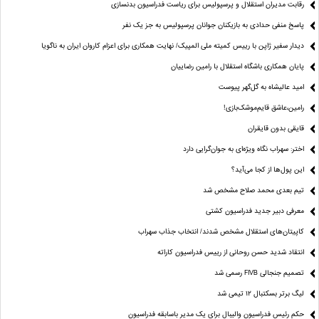
رقابت مدیران استقلال و پرسپولیس برای ریاست فدراسیون بدنسازی
پاسخ منفی حدادی به بازیکنان جوانان پرسپولیس به جز یک نفر
دیدار سفیر ژاپن با رییس کمیته ملی المپیک/ نهایت همکاری برای اعزام کاروان ایران به ناگویا
پایان همکاری باشگاه استقلال با رامین رضاییان
امید عالیشاه به گل‌گهر پیوست
رامین،عاشق قایم‌موشک‌بازی!
قایقی بدون قایقران
اختر: سهراب نگاه ویژه‌ای به جوان‌گرایی دارد
این پول‌ها از کجا می‌آید؟
تیم بعدی محمد صلاح مشخص شد
معرفی دبیر جدید فدراسیون کشتی
کاپیتان‌های استقلال مشخص شدند/ انتخاب جذاب سهراب
انتقاد شدید حسن روحانی از رییس فدراسیون کاراته
تصمیم جنجالی FIVB رسمی شد
لیگ برتر بسکتبال ۱۲ تیمی شد
حکم رئیس فدراسیون والیبال برای یک مدیر باسابقه فدراسیون