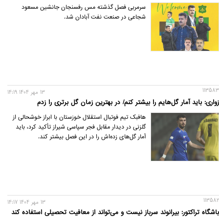
سرمربی فصل گذشته مس رفسنجان جانشین مسعود
شجاعی در صنعت نفت آبادان شد.
113583
13 مهر 1404 14:19
زواری: باید آمار گل‌هایم را بیشتر کنم/ در بهترین زمان گل برتری را زدم
هافبک تیم فوتبال استقلال خوزستان با ابراز خوشحالی از
گلزنی در دیدار مقابل فجر سپاسی شیراز تأکید کرد، باید
آمار گل‌های زده‌اش را در این فصل بیشتر کند.
113582
13 مهر 1404 14:17
باشگاه تراکتور: بیرانوند سرباز نیست و می‌تواند از معافیت تحصیلی استفاده کند