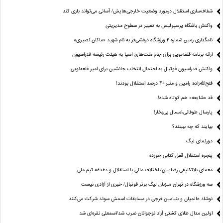
شفاف‌سازی استقلال درمورد وضعیت خارجی‌هایش/ آسانی می‌تواند بازی کند
واکنش باشگاه پرسپولیس به تغییر در سطوح مدیریتی
نامگذاری زمین شماره ۲ ورزشگاه درفشی‌فر به نام شهید «ماکان نصیری»
ارائه برنامه‌ قلعه‌نویی برای جام ملت‌های آسیا به هیئت رئیسه فدراسیون
واکنش فدراسیون فوتبال به احتمال انتخاب جانشین برای امیر قلعه‌نویی
فتح‌الله‌زاده: رامین و منیر 40 درصد استقلال بودند!
قد «شایعه» هم کوتاه شده!
پارسال طوفانی،امسال بی‌بخار!
بیایند که چه ببینند؟
دورنمای لیگ
پنجره‌ استقلال قفل کتابی خورده
معمای بلاتکلیفی رضاییان/ اختلاف مالی با استقلال و دغدغه تیم ملی
سه ورزشگاه در تهران میزبان لیگ برتر فوتبال/ خبری از آزادی نیست
نوشاد عالمیان و بنیامین فرجی در مسابقات اسمش سوئد شرکت می‌کنند
اولین مدال طلای کشتی آزاد نوجوانان ضرب شد/اسمعلی نقره‌ای شد