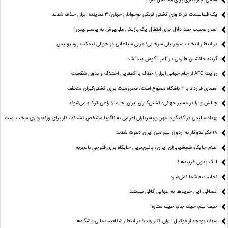
یک فینالیست در ۵ وزن کشتی فرنگی نوجوانان جهان/ ۳ نماینده ایران حذف شدند
اصرار عجیب چند دلال برای انتقال یک بازیکن ملی‌پوش به پرسپولیس!
در انتظار انتخاب سرمربیان سرخابی/ مربی سپاهانی در حوالی نیمکت پرسپولیس
گزینه جانشین طارمی در المپیاکوس پیدا شد
روایت AFC از جام جهانی ایران/ حذف با کمترین اختلاف و بدون شکست
امضای قرارداد با ۲ باشگاه ممنوع است/ محرومیت برای کشتی‌گیران متخلف
چالش ویزا در مسیر جهانی؛ کشتی‌گیران ایران احتمالا راهی ترکیه می‌شوند
بهداد سلیمی در گفتگو با مهر: وزنه‌برداران اعزامی به ناگویا مشخص نشدند/ کار برای وزنه‌برداری سخت است
۱۸ تکواندوکار به اردوی تیم ملی ایران دعوت شدند
اعلام جایگاه شمشیربازان ایران/ پائین‌ترین جایگاه برای فتوحیِ باتجربه
لیگ بدون غریبه‌ها!
نجابت به شما نمی‌سازد...
انصافی: این خریدها به تنهایی کافی نیستند
حیف تیم، حیف جام، حیف ستاره‌!
سقف بودجه از فوتبال ایران کنار رفت/ در انتظار شفافیت مالی باشگاه‌ها