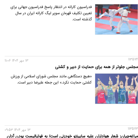
فدراسیون کاراته در انتظار پاسخ فدراسیون جهانی برای
تعیین تکلیف قهرمان سوپر لیگ کاراته ایران در سال
گذشته است.
113574
13 مهر 1404 11:06
مجلس جلوتر از همه برای حمایت از دبیر و کشتی
«هیچ دستگاهی مانند مجلس شورای اسلامی از ورزش
کشتی حمایت نکرد.» این جمله علیرضا دبیر است.
113573
13 مهر 1404 09:53
مراغه‌چیان: شعار هواداران علیه ساپینتو خودزنی است/ به فوتبالیست بودن آدان