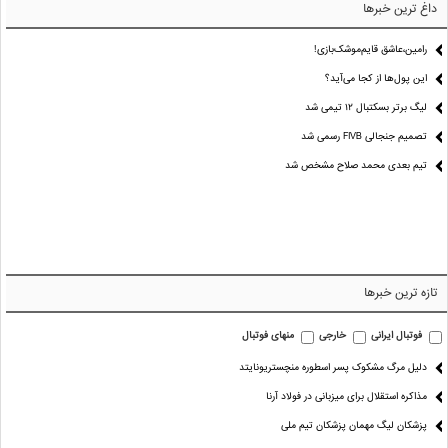
داغ ترین خبرها
رامین،عاشق قایم‌موشک‌بازی!
این پول‌ها از کجا می‌آید؟
لیگ برتر بسکتبال ۱۲ تیمی شد
تصمیم جنجالی FIVB رسمی شد
تیم بعدی محمد صلاح مشخص شد
تازه ترین خبرها
فوتبال ایرانی
خارجی
منهای فوتبال
دلیل مرگ مشکوک پسر اسطوره منچستریونایتد
مذاکره استقلال برای میزبانی در فولاد آرنا
پزشکان لیگ مهمان پزشکان تیم ملی