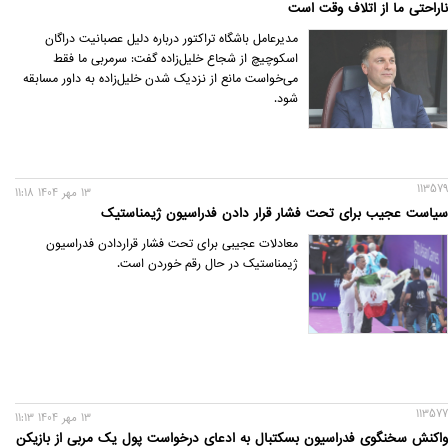
ناراحتی ما از اتلاف وقت است
مدیرعامل باشگاه تراکتور درباره دلیل عصبانیت دراگان
اسکوچیچ از شجاع خلیل‌زاده گفت: سرمربی ما فقط
می‌خواست مانع از نزدیک شدن خلیل‌زاده به داور مسابقه
شود.
113579
13 مهر 1404 11:18
سیاست عجیب برای تحت فشار قرار دادن فدراسیون ژیمناستیک
معادلات عجیبی برای تحت فشار قراردادن فدراسیون
ژیمناستیک در حال رقم خوردن است.
113577
13 مهر 1404 11:13
واکنش سخنگوی فدراسیون بسکتبال به ادعای درخواست پول یک مربی از بازیکن