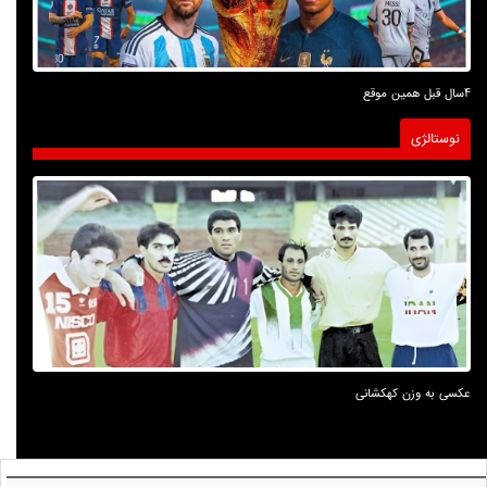
4سال قبل همین موقع
نوستالژی
عکسی به وزن کهکشانی