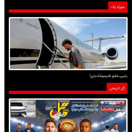
سوژه یک
رامین،عاشق قایم‌موشک‌بازی!
گل تاریخی