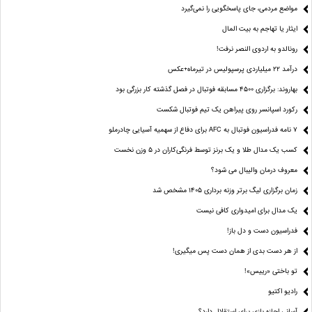
مواضع مردمی، جای پاسخگویی را نمی‌گیرد
ایثار یا تهاجم به بیت المال
رونالدو به اردوی النصر نرفت!
درآمد ۲۲ میلیاردی پرسپولیس در تیرماه+عکس
بهاروند: برگزاری ۴۵۰۰ مسابقه فوتبال در فصل گذشته کار بزرگی بود
رکورد اسپانسر روی پیراهن یک تیم فوتبال شکست
۷ نامه فدراسیون فوتبال به AFC برای دفاع از سهمیه آسیایی چادرملو
کسب یک مدال طلا و یک برنز توسط فرنگی‌کاران در ۵ وزن نخست
معروف درمان والیبال می شود؟
زمان برگزاری لیگ برتر وزنه برداری ۱۴۰۵ مشخص شد
یک مدال برای امیدواری کافی نیست
فدراسیون دست‌ و دل باز!
از هر دست بدی از همان دست پس میگیری!
تو باختی «رییس»!
رادیو اکتیو
آسانی اجازه بازی برای استقلال دارد؟