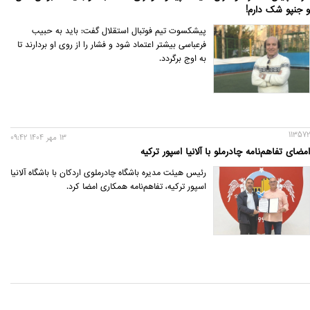
و جنپو شک دارم!
پیشکسوت تیم فوتبال استقلال گفت: باید به حبیب
فرعباسی بیشتر اعتماد شود و فشار را از روی او بردارند تا
به اوج برگردد.
113572
13 مهر 1404 09:42
امضای تفاهم‌نامه چادرملو با آلانیا اسپور ترکیه
رئیس هیئت مدیره باشگاه چادرملوی اردکان با باشگاه آلانیا
اسپور ترکیه، تفاهم‌نامه همکاری امضا کرد.