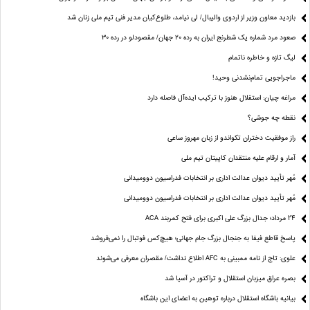
بازدید معاون وزیر از اردوی والیبال/ لی نیامد، طلوع‌کیان مدیر فنی تیم ملی زنان شد
صعود مرد شماره یک شطرنج ایران به رده ۲۰ جهان/ مقصودلو در رده ۳۰
لیگ تازه و خاطره ناتمام
ماجراجویی تمام‌نشدنی وحید!
مراغه چیان: استقلال هنوز با ترکیب ایده‌آل فاصله دارد
نقطه چه جوشی؟
راز موفقیت دختران تکواندو از زبان مهروز ساعی
آمار و ارقام علیه منتقدان کاپیتان تیم ملی
مُهر تأیید دیوان عدالت اداری بر انتخابات فدراسیون دوومیدانی
مُهر تأیید دیوان عدالت اداری بر انتخابات فدراسیون دوومیدانی
24 مرداد؛ جدال بزرگ علی‌ اکبری برای فتح کمربند ACA
پاسخ قاطع فیفا به جنجال بزرگ جام جهانی؛ هیچ‌کس فوتبال را نمی‌فروشد
علوی: تاج از نامه ممبینی به AFC اطلاع نداشت/ مقصران معرفی می‌شوند
بصره عراق میزبان استقلال و تراکتور در آسیا شد
بیانیه باشگاه استقلال درباره توهین به اعضای این باشگاه