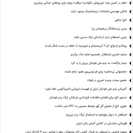
خطر در کمین چند ملی‌پوش تکواندو/ مراقبت ویژه برای روزهای حیاتی پیش‌رو
امکان مهندسی انتخابات ژیمناستیک وجود ندارد
تاج تباهی
زمین پَر،تماشاگر پَر،هیجان پَر!
رجبی: استقلال باید از ابتدای لیگ مدعی باشد
رونالدو ازدواج کرد؟ کریستیانو و جورجینا با حلقه در دست شکار شدند
ستاره خارجی استقلال: همسرم اجازه نداد برگردم
نیمار بازگشت به تیم ملی فوتبال برزیل را رد کرد
جام‌جهانی پُرحاشیه برای فردوسی‌پور هنوز تمام نشده
حضور مجدد وحید امیری در فولاد
کاپیتان تیم ملی فوتبال ایران از فهرست اروپایی المپیاکوس خط خورد
دستور تاج برای افشای اطلاعات قراردادی بازیکنان لیگ برتر فوتبال
علوی: تاج از معرفی گل گهر توسط ممبینی به AFC خبر نداشت
استقلال با دیوار پنج‌نفره به استقبال لیگ برتر می‌رود
قهرمانی مازندران در کشتی آلیش زنان ایران
صعود فراستی و اسمعلی به فینال کشتی آزاد نوجوانان جهان/ شانس برنز ۳ آزادکار ایران