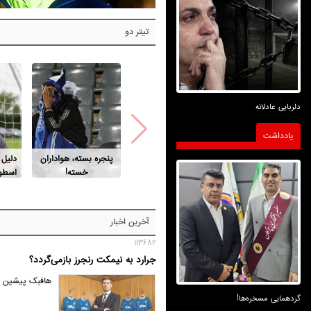
تیتر دو
دلربایی عادلانه
یادداشت
پنجره بسته، هواداران
دلیل
خسته!
اسطور
آخرین اخبار
113682
جرارد به نیمکت رنجرز بازمی‌گردد؟
هافبک پیشین لی
گردهمایی مسخره‌ها!