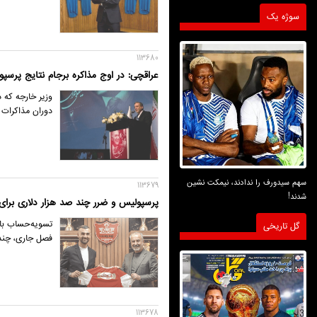
سوژه یک
113680
عراقچی: در اوج مذاکره برجام نتایج پرسپو
وزیر خارجه که 
دوران مذاکرات 
سهم سیدورف را ندادند، نیمکت نشین
113679
شدند!
پرسپولیس و ضرر چند صد هزار دلاری برای 
تسویه‌حساب با 
گل تاریخی
فصل جاری، چند 
113678