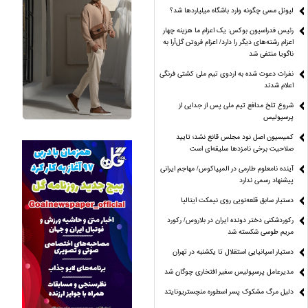
لیونل مسی چگونه وارد باشگاه میلیاردها شد؟
رئیس فدراسیون بوکس: یک اعزام ما هزینه چهار
اعزام رشته‌های دیگر را دارد/ اعزام فروتن گل‌آرا به
ناگویا منتفی شد
نفرات دعوت شده به اردوی تیم ملی کشتی فرنگی
اعلام شدند
شروع تلخ مدافع تیم ملی پس از جدایی از
پرسپولیس
کمیسیون اصل نود مجلس قانع نشد؛ تایید
صلاحیت برخی نامزدها سلیقه‌ای است
آینده نامعلوم طارمی در المپیاکوس/ مهاجم ایرانی
پیشنهاد رسمی ندارد
دستیار سابق قلعه‌نویی روی نیمکت ایتالیا
رکوردشکنی دختر دونده ایران در بلاروس/ رکورد
مریم طوسی شکسته شد
دستیار اسپانیایی استقلال تا یکشنبه در تهران
مدیرعامل پرسپولیس سفیر افتخاری چوگان شد
دلیل مرگ مشکوک پسر اسطوره منچستریونایتد