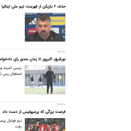
حذف 2 بازیکن از فهرست تیم ملی ایتالیا
113661
نورشرق: اکبرپور تا زمان صدور رای دادخ
رئیس کمیته وضع
استقلال پس نگر
113660
فرصت بزرگی که پرسپولیس از دست داد
تیم فوتبال پر
رفت.