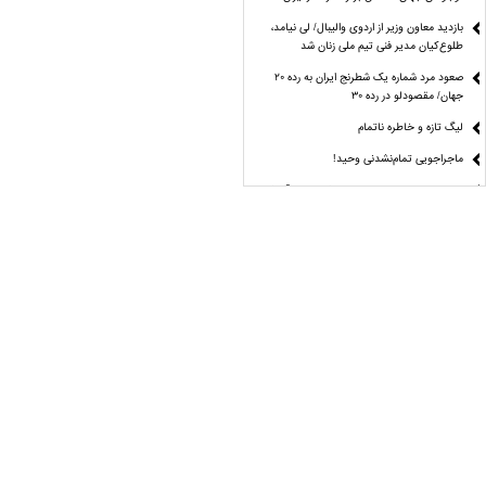
بازدید معاون وزیر از اردوی والیبال/ لی نیامد،
طلوع‌کیان مدیر فنی تیم ملی زنان شد
صعود مرد شماره یک شطرنج ایران به رده ۲۰
جهان/ مقصودلو در رده ۳۰
لیگ تازه و خاطره ناتمام
ماجراجویی تمام‌نشدنی وحید!
مراغه چیان: استقلال هنوز با ترکیب ایده‌آل فاصله
دارد
نقطه چه جوشی؟
راز موفقیت دختران تکواندو از زبان مهروز ساعی
آمار و ارقام علیه منتقدان کاپیتان تیم ملی
مُهر تأیید دیوان عدالت اداری بر انتخابات
فدراسیون دوومیدانی
مُهر تأیید دیوان عدالت اداری بر انتخابات
فدراسیون دوومیدانی
24 مرداد؛ جدال بزرگ علی‌ اکبری برای فتح کمربند
ACA
پاسخ قاطع فیفا به جنجال بزرگ جام جهانی؛