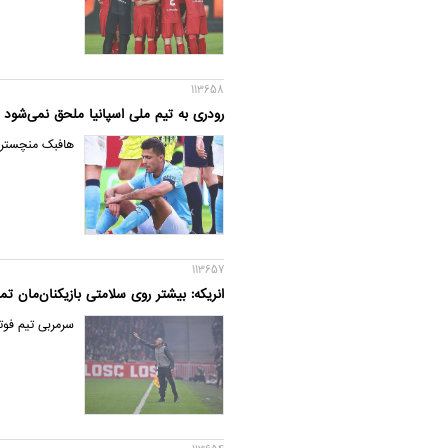
113658
رودری به تیم ملی اسپانیا ملحق نمی‌شود
هافبک منچسترس
113657
انریکه: بیشتر روی سلامتی بازیکنان‌مان تم
سرمربی تیم فوت