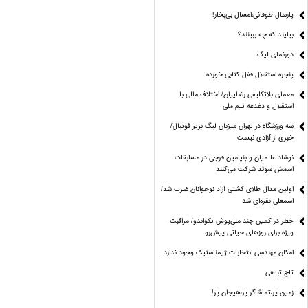
پارسال طوفانی،امسال بی‌بخار!
بیایند که چه ببینند؟
دورنمای لیگ
پنجره‌ استقلال قفل کتابی خورده
معمای بلاتکلیفی رضاییان/ اختلاف مالی با
استقلال و دغدغه تیم ملی
سه ورزشگاه در تهران میزبان لیگ برتر فوتبال/
خبری از آزادی نیست
نوشاد عالمیان و بنیامین فرجی در مسابقات
اسمش سوئد شرکت می‌کنند
اولین مدال طلای کشتی آزاد نوجوانان ضرب شد/
اسمعلی نقره‌ای شد
خطر در کمین چند ملی‌پوش تکواندو/ مراقبت
ویژه برای روزهای حیاتی پیش‌رو
امکان مهندسی انتخابات ژیمناستیک وجود ندارد
تاج تباهی
زمین پَر،تماشاگر پَر،هیجان پَر!