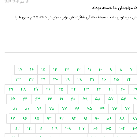
14 مهر 1404 14:29
ود/ مهاجمان ما خسته بودند
سرمربی تیم فوتبال یوونتوس نتیجه مصاف خانگی شاگردانش برابر میلان در هفته ششم سری A را
17
16
15
14
13
12
11
10
9
8
7
33
32
31
30
29
28
27
26
25
24
49
48
47
46
45
44
43
42
41
40
3
65
64
63
62
61
60
59
58
57
56
5
81
80
79
78
77
76
75
74
73
72
97
96
95
94
93
92
91
90
89
88
8
112
111
110
109
108
107
106
105
104
10