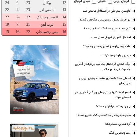
فوتبال ایرانی
خارجی
منهای فوتبال
کاپیتان تیم ملی در استقلال ماندنی شد
دو خرید بعدی پرسپولیس مشخص شدند
تیم جدید جنپو به کمک استقلال آمد؟
احتمال تعویق شروع فصل جدید
علت پرسپولیسی شدن رحمان چه بود؟
برخی را باید رسوا کرد …
لیگ کشتی در انتظار یک تیم پرطرفدار؛ آخرین
وضعیت تیم‌های حاضر
ل‌ها از کجا
قد «شایعه» هم کوتاه
پارسال طوفانی،امسال
ی‌آید؟
شده!
بی‌بخار!
امضای سند همکاری سه‌ساله ورزش ایران و
آذربایجان
اعلام قرعه کاپیتان تیم ملی پینگ‌پنگ ایران در
اسمش سوئد
پنجره بسته، هواداران خسته!
سهم سیدورف را ندادند، نیمکت نشین شدند!
گردهمایی مسخره‌ها!
متفاوت‌ترین لیگ