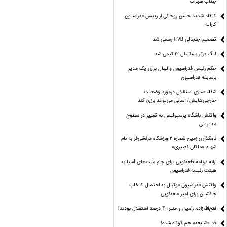
جذاب سهراب
انتقاد شدید حسن روحانی از رییس فدراسیون
کاراته
تصمیم جنجالی FIVB رسمی شد
لیگ برتر بسکتبال ۱۲ تیمی شد
حکم رئیس فدراسیون والیبال برای یک مدیر
باسابقه فدراسیون
شفاف‌سازی استقلال درمورد وضعیت
خارجی‌هایش/ آسانی می‌تواند بازی کند
واکنش باشگاه پرسپولیس به تغییر در سطوح
مدیریتی
نامگذاری زمین شماره ۲ ورزشگاه درفشی‌فر به نام
شهید «ماکان نصیری»
ارائه برنامه‌ قلعه‌نویی برای جام ملت‌های آسیا به
هیئت رئیسه فدراسیون
واکنش فدراسیون فوتبال به احتمال انتخاب
جانشین برای امیر قلعه‌نویی
فتح‌الله‌زاده: رامین و منیر 40 درصد استقلال بودند!
قد «شایعه» هم کوتاه شده!