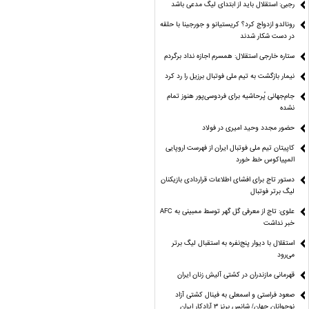
رجبی: استقلال باید از ابتدای لیگ مدعی باشد
رونالدو ازدواج کرد؟ کریستیانو و جورجینا با حلقه
در دست شکار شدند
ستاره خارجی استقلال: همسرم اجازه نداد برگردم
نیمار بازگشت به تیم ملی فوتبال برزیل را رد کرد
جام‌جهانی پُرحاشیه برای فردوسی‌پور هنوز تمام
نشده
حضور مجدد وحید امیری در فولاد
کاپیتان تیم ملی فوتبال ایران از فهرست اروپایی
المپیاکوس خط خورد
دستور تاج برای افشای اطلاعات قراردادی بازیکنان
لیگ برتر فوتبال
علوی: تاج از معرفی گل گهر توسط ممبینی به AFC
خبر نداشت
استقلال با دیوار پنج‌نفره به استقبال لیگ برتر
می‌رود
قهرمانی مازندران در کشتی آلیش زنان ایران
صعود فراستی و اسمعلی به فینال کشتی آزاد
نوجوانان جهان/ شانس برنز ۳ آزادکار ایران