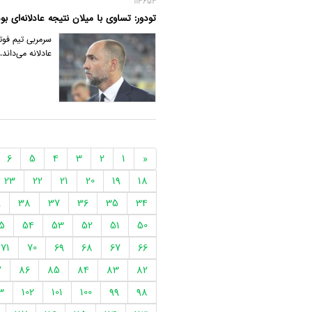
113654
تودور: تساوی با میلان نتیجه عادلانه‌ای ب
عادلانه می‌داند.
6
5
4
3
2
1
«
23
22
21
20
19
18
9
38
37
36
35
34
5
54
53
52
51
50
71
70
69
68
67
66
7
86
85
84
83
82
3
102
101
100
99
98