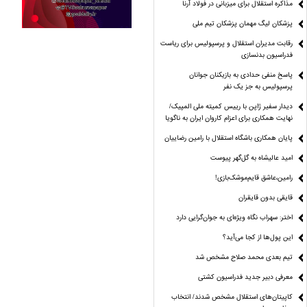
مذاکره استقلال برای میزبانی در فولاد آرنا
پزشکان لیگ مهمان پزشکان تیم ملی
رقابت مدیران استقلال و پرسپولیس برای ریاست
فدراسیون بدنسازی
پاسخ منفی حدادی به بازیکنان جوانان
پرسپولیس به جز یک نفر
دیدار سفیر ژاپن با رییس کمیته ملی المپیک/
نهایت همکاری برای اعزام کاروان ایران به ناگویا
پایان همکاری باشگاه استقلال با رامین رضاییان
امید عالیشاه به گل‌گهر پیوست
رامین،عاشق قایم‌موشک‌بازی!
قایقی بدون قایقران
اختر: سهراب نگاه ویژه‌ای به جوان‌گرایی دارد
این پول‌ها از کجا می‌آید؟
تیم بعدی محمد صلاح مشخص شد
معرفی دبیر جدید فدراسیون کشتی
کاپیتان‌های استقلال مشخص شدند/ انتخاب