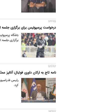
113675
درخواست پرسپولیس برای برگزاری جلسه است
برگزاری جلسه ا
113663
نامه تاج به ارکان داوری فوتبال: آنالیز عم
رئیس فدراسیون 
کرد.
113662