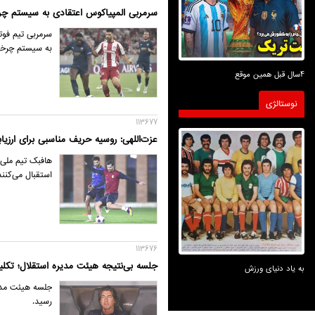
سرمربی المپیاکوس اعتقادی به سیستم چرخ
سرمربی تیم فوت
به سیستم چرخش
4سال قبل همین موقع
نوستالژی
113677
عزت‌اللهی: روسیه حریف مناسبی برای ارزیا
هافبک تیم ملی ف
استقبال می‌کنن
113676
جلسه بی‌نتیجه هیئت مدیره استقلال؛ تک
به یاد دنیای ورزش
جلسه هیئت مدیر
رسید.