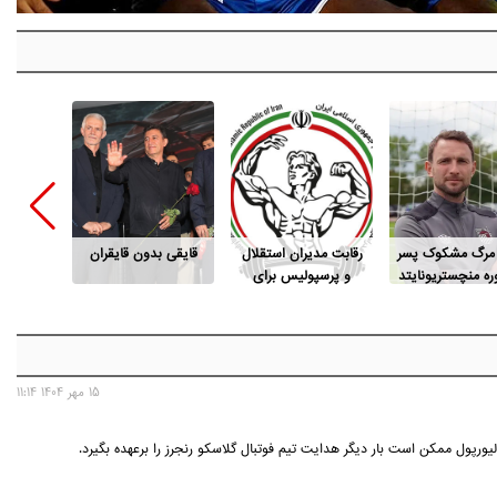
 مرگ مشکوک پسر
رقابت مدیران استقلال
قایقی بدون قایقران
این پو
ه منچستریونایتد
و پرسپولیس برای
م
ریاست فدراسیون
بدنسازی
15 مهر 1404 11:14
ورپول ممکن است بار دیگر هدایت تیم فوتبال گلاسکو رنجرز را برعهده بگیرد.