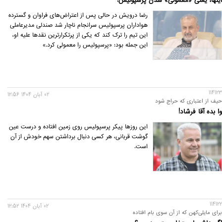
اینها، یعنی «معمولی» شدن پرسپولیس!
رضا درویش در حالی پس از اعتراض‌های فراوان و گسترده
هواداران پرسپولیس سرانجام ناچار شد صندلی مدیرعاملی
این تیم را ترک کند که یکی از پرتکرارترین نقدها علیه او،
این جمله بود: «پرسپولیس را معمولی کرد.»
114123
02 آبان 1404 12:56
حیف از اعتباری که حراج شود
وا بده آقا فرشاد!
این روزها پیکر پرسپولیس روی زمین افتاده و درست عین
گوشت قربانی، هر کسی دنبال برداشتن سهم خودش از آن
است.
114122
02 آبان 1404 12:52
برای مایلی‌کهن که از آن سوی بام افتاده