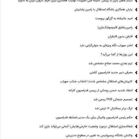
دیدار سفیر ژاپن با رییس کمیته ملی المپیک/ نهایت همکاری برای اعزام کاروان ایران به ناگویا
پایان همکاری باشگاه استقلال با رامین رضاییان
امید عالیشاه به گل‌گهر پیوست
رامین،عاشق قایم‌موشک‌بازی!
قایقی بدون قایقران
اختر: سهراب نگاه ویژه‌ای به جوان‌گرایی دارد
این پول‌ها از کجا می‌آید؟
تیم بعدی محمد صلاح مشخص شد
معرفی دبیر جدید فدراسیون کشتی
کاپیتان‌های استقلال مشخص شدند/ انتخاب جذاب سهراب
انتقاد شدید حسن روحانی از رییس فدراسیون کاراته
تصمیم جنجالی FIVB رسمی شد
لیگ برتر بسکتبال ۱۲ تیمی شد
حکم رئیس فدراسیون والیبال برای یک مدیر باسابقه فدراسیون
شفاف‌سازی استقلال درمورد وضعیت خارجی‌هایش/ آسانی می‌تواند بازی کند
واکنش باشگاه پرسپولیس به تغییر در سطوح مدیریتی