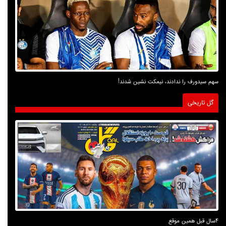
سهم سیدورف را ندادند، نیمکت نشین شدند!
گل تاریخی
4سال قبل همین موقع