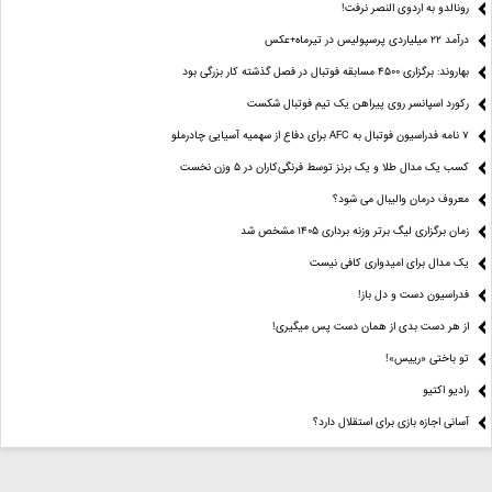
رونالدو به اردوی النصر نرفت!
درآمد ۲۲ میلیاردی پرسپولیس در تیرماه+عکس
بهاروند: برگزاری ۴۵۰۰ مسابقه فوتبال در فصل گذشته کار بزرگی بود
رکورد اسپانسر روی پیراهن یک تیم فوتبال شکست
۷ نامه فدراسیون فوتبال به AFC برای دفاع از سهمیه آسیایی چادرملو
کسب یک مدال طلا و یک برنز توسط فرنگی‌کاران در ۵ وزن نخست
معروف درمان والیبال می شود؟
زمان برگزاری لیگ برتر وزنه برداری ۱۴۰۵ مشخص شد
یک مدال برای امیدواری کافی نیست
فدراسیون دست‌ و دل باز!
از هر دست بدی از همان دست پس میگیری!
تو باختی «رییس»!
رادیو اکتیو
آسانی اجازه بازی برای استقلال دارد؟
یک فینالیست در ۵ وزن کشتی فرنگی نوجوانان جهان/ ۳ نماینده ایران حذف شدند
اصرار عجیب چند دلال برای انتقال یک بازیکن ملی‌پوش به پرسپولیس!