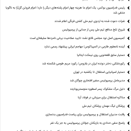
رئیس فدراسیون بوکس: یک اعزام ما هزینه چهار اعزام رشته‌های دیگر را دارد/ اعزام فروتن گل‌آرا به ناگویا
منتفی شد
نفرات دعوت شده به اردوی تیم ملی کشتی فرنگی اعلام شدند
شروع تلخ مدافع تیم ملی پس از جدایی از پرسپولیس
کمیسیون اصل نود مجلس قانع نشد؛ تایید صلاحیت برخی نامزدها سلیقه‌ای است
آینده نامعلوم طارمی در المپیاکوس/ مهاجم ایرانی پیشنهاد رسمی ندارد
دستیار سابق قلعه‌نویی روی نیمکت ایتالیا
رکوردشکنی دختر دونده ایران در بلاروس/ رکورد مریم طوسی شکسته شد
دستیار اسپانیایی استقلال تا یکشنبه در تهران
مدیرعامل پرسپولیس سفیر افتخاری چوگان شد
دلیل مرگ مشکوک پسر اسطوره منچستریونایتد
مذاکره استقلال برای میزبانی در فولاد آرنا
پزشکان لیگ مهمان پزشکان تیم ملی
رقابت مدیران استقلال و پرسپولیس برای ریاست فدراسیون بدنسازی
پاسخ منفی حدادی به بازیکنان جوانان پرسپولیس به جز یک نفر