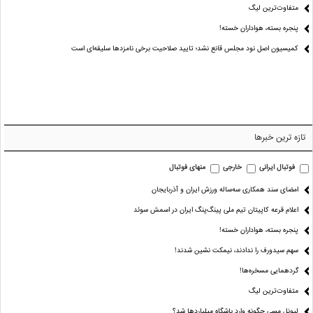
متفاوت‌ترین لیگ
پنجره بسته، هواداران خسته!
کمیسیون اصل نود مجلس قانع نشد؛ تایید صلاحیت برخی نامزدها سلیقه‌ای است
تازه ترین خبرها
فوتبال ایرانی
خارجی
منهای فوتبال
امضای سند همکاری سه‌ساله ورزش ایران و آذربایجان
اعلام قرعه کاپیتان تیم ملی پینگ‌پنگ ایران در اسمش سوئد
پنجره بسته، هواداران خسته!
سهم سیدورف را ندادند، نیمکت نشین شدند!
گردهمایی مسخره‌ها!
متفاوت‌ترین لیگ
لیونل مسی چگونه وارد باشگاه میلیاردها شد؟