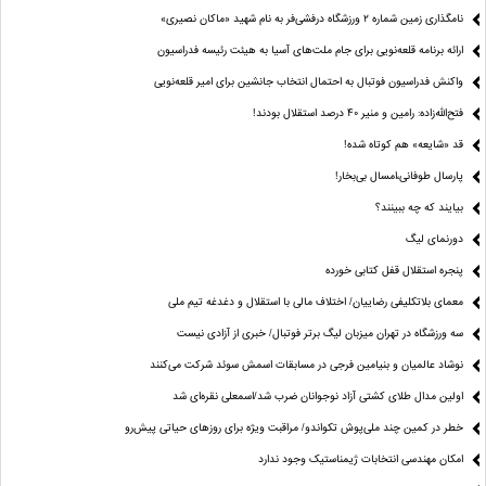
نامگذاری زمین شماره ۲ ورزشگاه درفشی‌فر به نام شهید «ماکان نصیری»
ارائه برنامه‌ قلعه‌نویی برای جام ملت‌های آسیا به هیئت رئیسه فدراسیون
واکنش فدراسیون فوتبال به احتمال انتخاب جانشین برای امیر قلعه‌نویی
فتح‌الله‌زاده: رامین و منیر 40 درصد استقلال بودند!
قد «شایعه» هم کوتاه شده!
پارسال طوفانی،امسال بی‌بخار!
بیایند که چه ببینند؟
دورنمای لیگ
پنجره‌ استقلال قفل کتابی خورده
معمای بلاتکلیفی رضاییان/ اختلاف مالی با استقلال و دغدغه تیم ملی
سه ورزشگاه در تهران میزبان لیگ برتر فوتبال/ خبری از آزادی نیست
نوشاد عالمیان و بنیامین فرجی در مسابقات اسمش سوئد شرکت می‌کنند
اولین مدال طلای کشتی آزاد نوجوانان ضرب شد/اسمعلی نقره‌ای شد
خطر در کمین چند ملی‌پوش تکواندو/ مراقبت ویژه برای روزهای حیاتی پیش‌رو
امکان مهندسی انتخابات ژیمناستیک وجود ندارد