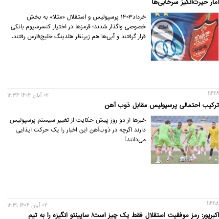
آمار حیرت‌انگیز سرخابی‌ها
خرداد1403 پرسپولیس و استقلال «مثلا» به بخش
خصوصی واگذار شدند؛ قرمزها در اختیار کنسرسیوم بانکی
قرار گرفتند و آبی‌ها هم زیرنظر هلدینگ خلیج‌فارس رفتند.
114119
02 آبان 1404 12:34
ترکیب احتمالی پرسپولیس مقابل ذوب آهن
خبرها از دو روز پیش حکایت از تغییر سیستم پرسپولیس
دارند اگرچه در ذوب‌آهن این اخبار را یک حرکت ایذایی
می‌دانند!
114118
02 آبان 1404 12:31
اکبرپور: رمز موفقیت استقلال فقط یک چیز است/ ساپینتو انگیزه را به تیم