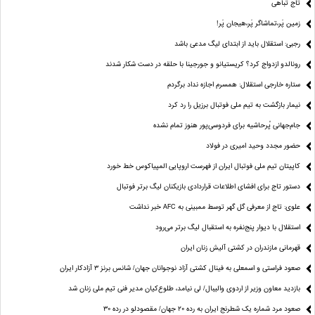
تاج تباهی
زمین پَر،تماشاگر پَر،هیجان پَر!
رجبی: استقلال باید از ابتدای لیگ مدعی باشد
رونالدو ازدواج کرد؟ کریستیانو و جورجینا با حلقه در دست شکار شدند
ستاره خارجی استقلال: همسرم اجازه نداد برگردم
نیمار بازگشت به تیم ملی فوتبال برزیل را رد کرد
جام‌جهانی پُرحاشیه برای فردوسی‌پور هنوز تمام نشده
حضور مجدد وحید امیری در فولاد
کاپیتان تیم ملی فوتبال ایران از فهرست اروپایی المپیاکوس خط خورد
دستور تاج برای افشای اطلاعات قراردادی بازیکنان لیگ برتر فوتبال
علوی: تاج از معرفی گل گهر توسط ممبینی به AFC خبر نداشت
استقلال با دیوار پنج‌نفره به استقبال لیگ برتر می‌رود
قهرمانی مازندران در کشتی آلیش زنان ایران
صعود فراستی و اسمعلی به فینال کشتی آزاد نوجوانان جهان/ شانس برنز ۳ آزادکار ایران
بازدید معاون وزیر از اردوی والیبال/ لی نیامد، طلوع‌کیان مدیر فنی تیم ملی زنان شد
صعود مرد شماره یک شطرنج ایران به رده ۲۰ جهان/ مقصودلو در رده ۳۰