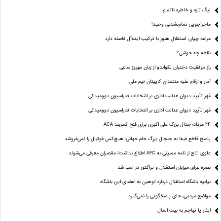
لیگ تازه و خاطره ناتمام
ماجراجویی تمام‌نشدنی وحید!
مراغه چیان: استقلال هنوز با ترکیب ایده‌آل فاصله دارد
نقطه چه جوشی؟
راز موفقیت دختران تکواندو از زبان مهروز ساعی
آمار و ارقام علیه منتقدان کاپیتان تیم ملی
مُهر تأیید دیوان عدالت اداری بر انتخابات فدراسیون دوومیدانی
مُهر تأیید دیوان عدالت اداری بر انتخابات فدراسیون دوومیدانی
24 مرداد؛ جدال بزرگ علی‌ اکبری برای فتح کمربند ACA
پاسخ قاطع فیفا به جنجال بزرگ جام جهانی؛ هیچ‌کس فوتبال را نمی‌فروشد
علوی: تاج از نامه ممبینی به AFC اطلاع نداشت/ مقصران معرفی می‌شوند
بصره عراق میزبان استقلال و تراکتور در آسیا شد
بیانیه باشگاه استقلال درباره توهین به اعضای این باشگاه
مواضع مردمی، جای پاسخگویی را نمی‌گیرد
ایثار یا تهاجم به بیت المال