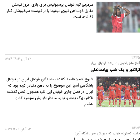
سرمربی تیم فوتبال پرسپولیس برای بازی امروز تیمش
مقابل ذوب‌آهن تیوی بیفوما را از فهرست سرخپوشان کنار
گذاشته است.
114125
02 آبان 1404 13:04
آغاز ماجراجویی نماینده فوتبال ایران
تراکتور و یک شب بیادماندنی
شروع کاملا ناامید کننده نمایندگان فوتبال ایران در فوتبال
باشگاهی آسیا این موضوع را به ذهن متبادر کرده بود که
ایران در فصل جاری فوتبال این قاره همچون فصل گذشته
ناکام بزرگ بوده و نباید منتظر افزایش سهمیه کشور
باشیم.
114124
02 آبان 1404 12:59
دامنه گسترده بلایی که درویش سر باشگاه آورد