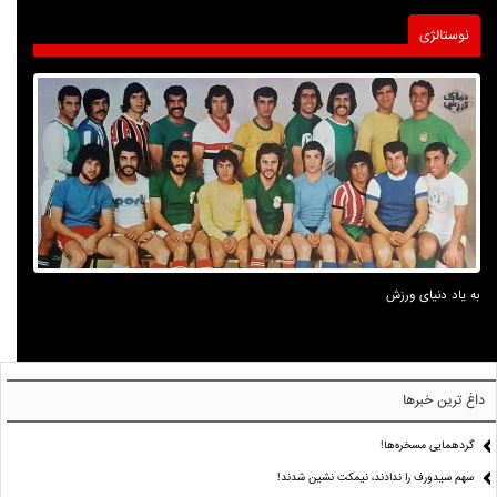
نوستالژی
به یاد دنیای ورزش
داغ ترین خبرها
گردهمایی مسخره‌ها!
سهم سیدورف را ندادند، نیمکت نشین شدند!