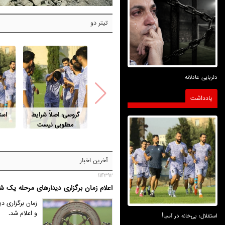
تیتر دو
دلربایی عادلانه
یادداشت
گروسی: اصلاً شرایط
است
مطلوبی نیست
آخرین اخبار
114392
اعلام زمان برگزاری دیدارهای مرحله یک شانزد
زمان برگزاری د
و اعلام شد.
استقلال؛ بی‌خانه در آسیا!