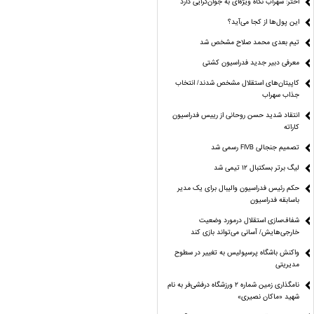
اختر: سهراب نگاه ویژه‌ای به جوان‌گرایی دارد
این پول‌ها از کجا می‌آید؟
تیم بعدی محمد صلاح مشخص شد
معرفی دبیر جدید فدراسیون کشتی
کاپیتان‌های استقلال مشخص شدند/ انتخاب
جذاب سهراب
انتقاد شدید حسن روحانی از رییس فدراسیون
کاراته
تصمیم جنجالی FIVB رسمی شد
لیگ برتر بسکتبال ۱۲ تیمی شد
حکم رئیس فدراسیون والیبال برای یک مدیر
باسابقه فدراسیون
شفاف‌سازی استقلال درمورد وضعیت
خارجی‌هایش/ آسانی می‌تواند بازی کند
واکنش باشگاه پرسپولیس به تغییر در سطوح
مدیریتی
نامگذاری زمین شماره ۲ ورزشگاه درفشی‌فر به نام
شهید «ماکان نصیری»