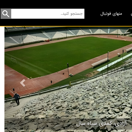
منهای فوتبال
revious
رف را ندادند، نیمکت نشین شدند!