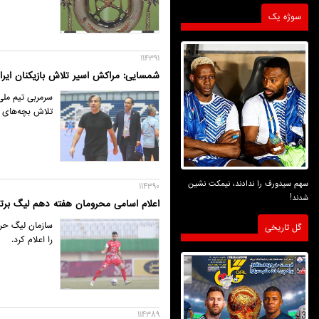
سوژه یک
114391
شمسایی: مراکش اسیر تلاش بازیکنان ایر
سرمربی تیم ملی
تلاش بچه‌های م
سهم سیدورف را ندادند، نیمکت نشین
114390
شدند!
اعلام اسامی محرومان هفته دهم لیگ برتر
سازمان لیگ حرف
گل تاریخی
را اعلام کرد.
114389