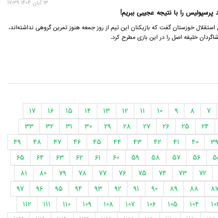
13 آبان 1404 17:39
 پرسپولیس را با نتیجه عجیبی ببریم!
 استقلال خوزستان گفت که بازیکنان این تیم از روز جمعه هنوز تمرین گروهی نداشته‌اند،
شاگردان خلیفه اصل را در این بازی مطرح کرد.
17
16
15
14
13
12
11
10
9
8
7
33
32
31
30
29
28
27
26
25
24
49
48
47
46
45
44
43
42
41
40
3
65
64
63
62
61
60
59
58
57
56
5
81
80
79
78
77
76
75
74
73
72
97
96
95
94
93
92
91
90
89
88
8
112
111
110
109
108
107
106
105
104
10