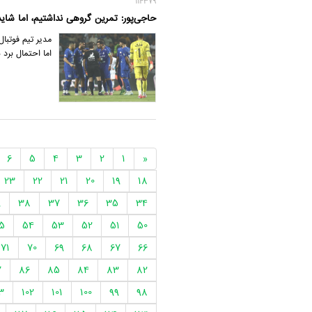
114379
حاجی‌پور: تمرین گروهی نداشتیم، اما شاید
مدیر تیم فوتبال
اما احتمال برد 
6
5
4
3
2
1
«
23
22
21
20
19
18
9
38
37
36
35
34
5
54
53
52
51
50
71
70
69
68
67
66
7
86
85
84
83
82
3
102
101
100
99
98