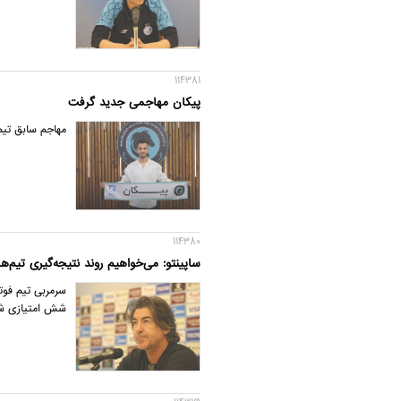
114381
پیکان مهاجمی جدید گرفت
مهاجم سابق تیم
114380
ساپینتو: می‌خواهیم روند نتیجه‌گیری تیم‌های ای
سرمربی تیم فوت
شش امتیازی ش