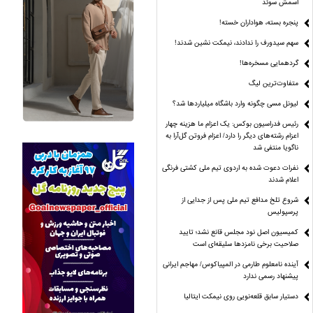
اسمش سوئد
پنجره بسته، هواداران خسته!
سهم سیدورف را ندادند، نیمکت نشین شدند!
گردهمایی مسخره‌ها!
متفاوت‌ترین لیگ
لیونل مسی چگونه وارد باشگاه میلیاردها شد؟
رئیس فدراسیون بوکس: یک اعزام ما هزینه چهار
اعزام رشته‌های دیگر را دارد/ اعزام فروتن گل‌آرا به
ناگویا منتفی شد
نفرات دعوت شده به اردوی تیم ملی کشتی فرنگی
اعلام شدند
شروع تلخ مدافع تیم ملی پس از جدایی از
پرسپولیس
کمیسیون اصل نود مجلس قانع نشد؛ تایید
صلاحیت برخی نامزدها سلیقه‌ای است
آینده نامعلوم طارمی در المپیاکوس/ مهاجم ایرانی
پیشنهاد رسمی ندارد
دستیار سابق قلعه‌نویی روی نیمکت ایتالیا