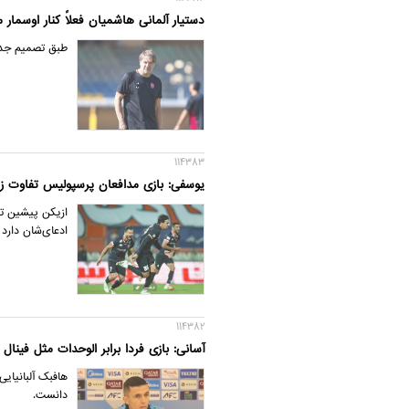
دستیار آلمانی هاشمیان فعلاً کنار اوسمار 
طبق تصمیم جدید
114383
یوسفی: بازی مدافعان پرسپولیس تفاوت زیا
ازیکن پیشین تی
ادعای‌شان دارد
114382
آسانی: بازی فردا برابر الوحدات مثل فینال
هافبک آلبانیایی
دانست.