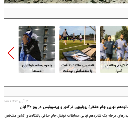
قلال؛ بی‌خانه در
قلعه‌نویی منتقد نداشت
پنجره بسته، هواداران
دلیل مر
آسیا!
یا منتقدانش نیمکت
خسته!
اسطوره م
ندارند؟
13 آبان 1404 18:07
هم نهایی جام حذفی/ رویارویی تراکتور و پرسپولیس در روز 30 آبان
یدارهای مرحله یک شانزدهم نهایی مسابقات فوتبال جام حذفی باشگاه‌های کشور مشخص