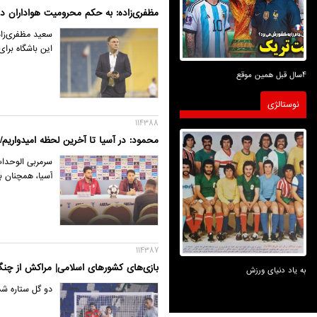
مظفری‌زاده: به حکم محرومیت هواداران در
سعید مظفری‌زاده
این باشگاه برا
4سال قبل همین موقع
نوستالژی
114388
محمود: در آسیا تا آخرین لحظه امیدواریم/ 
آسیا، همچنان ب
114387
بازی‌های کشورهای اسلامی| مراکش از چن
به یاد دنیای ورزش
دو گل ستاره شم