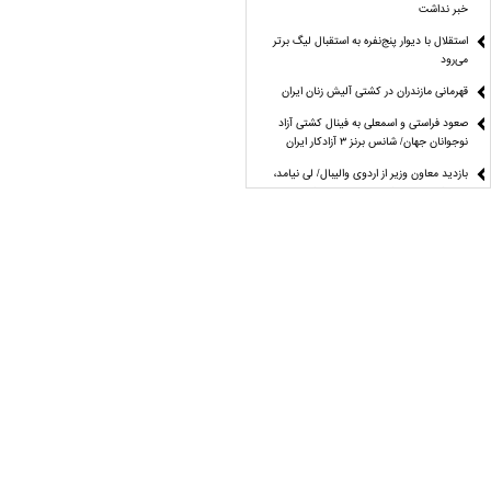
خبر نداشت
استقلال با دیوار پنج‌نفره به استقبال لیگ برتر
می‌رود
قهرمانی مازندران در کشتی آلیش زنان ایران
صعود فراستی و اسمعلی به فینال کشتی آزاد
نوجوانان جهان/ شانس برنز ۳ آزادکار ایران
بازدید معاون وزیر از اردوی والیبال/ لی نیامد،
طلوع‌کیان مدیر فنی تیم ملی زنان شد
صعود مرد شماره یک شطرنج ایران به رده ۲۰
جهان/ مقصودلو در رده ۳۰
لیگ تازه و خاطره ناتمام
ماجراجویی تمام‌نشدنی وحید!
مراغه چیان: استقلال هنوز با ترکیب ایده‌آل فاصله
دارد
نقطه چه جوشی؟
راز موفقیت دختران تکواندو از زبان مهروز ساعی
آمار و ارقام علیه منتقدان کاپیتان تیم ملی
مُهر تأیید دیوان عدالت اداری بر انتخابات