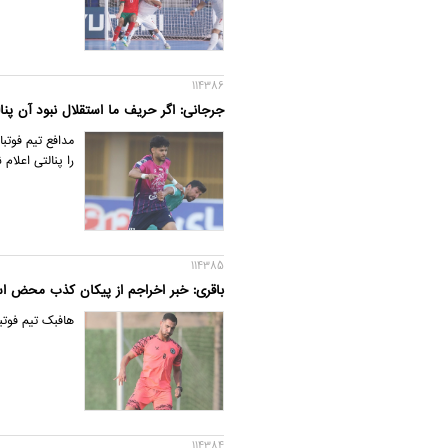
114386
جرجانی: اگر حریف ما استقلال نبود آن پنا
مدافع تیم فوتبا
را پنالتی اعلام 
114385
باقری: خبر اخراجم از پیکان کذب محض 
هافبک تیم فوتب
114384