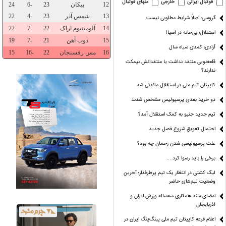
فوتبال ایرانی
خارجی
منهای فوتبال
گروسی: اصلاً شرایط مطلوبی نیست
استقلال؛ بی‌خانه در آسیا!
آزادی؛ کمدی سیاه سال
قلعه‌نویی منتقد نداشت یا منتقدانش نیمکت
ندارند؟
کاپیتان تیم ملی در استقلال ماندنی شد
دو خرید بعدی پرسپولیس مشخص شدند
تیم جدید جنپو به کمک استقلال آمد؟
گ مشکوک پسر
رقابت مدیران استقلال
قایقی بدون قایقران
این پول‌ها
نچستریونایتد
و پرسپولیس برای
می‌آی
احتمال تعویق شروع فصل جدید
ریاست فدراسیون
علت پرسپولیسی شدن رحمان چه بود؟
بدنسازی
برخی را باید رسوا کرد …
لیگ کشتی در انتظار یک تیم پرطرفدار؛ آخرین
وضعیت تیم‌های حاضر
امضای سند همکاری سه‌ساله ورزش ایران و
آذربایجان
اعلام قرعه کاپیتان تیم ملی پینگ‌پنگ ایران در