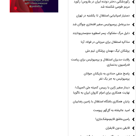
رکوردشکنی دختر دونده ایران در بلاروس/ رکورد
مریم طوسی شکسته شد
دستیار اسپانیایی استقلال تا یکشنبه در تهران
مدیرعامل پرسپولیس سفیر افتخاری چوگان شد
دلیل مرگ مشکوک پسر اسطوره منچستریونایتد
مذاکره استقلال برای میزبانی در فولاد آرنا
پزشکان لیگ مهمان پزشکان تیم ملی
رقابت مدیران استقلال و پرسپولیس برای ریاست
فدراسیون بدنسازی
پاسخ منفی حدادی به بازیکنان جوانان
پرسپولیس به جز یک نفر
دیدار سفیر ژاپن با رییس کمیته ملی المپیک/
نهایت همکاری برای اعزام کاروان ایران به ناگویا
پایان همکاری باشگاه استقلال با رامین رضاییان
امید عالیشاه به گل‌گهر پیوست
رامین،عاشق قایم‌موشک‌بازی!
قایقی بدون قایقران