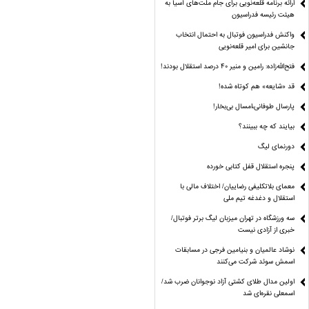
ارائه برنامه‌ قلعه‌نویی برای جام ملت‌های آسیا به
هیئت رئیسه فدراسیون
واکنش فدراسیون فوتبال به احتمال انتخاب
جانشین برای امیر قلعه‌نویی
فتح‌الله‌زاده: رامین و منیر 40 درصد استقلال بودند!
قد «شایعه» هم کوتاه شده!
پارسال طوفانی،امسال بی‌بخار!
بیایند که چه ببینند؟
دورنمای لیگ
پنجره‌ استقلال قفل کتابی خورده
معمای بلاتکلیفی رضاییان/ اختلاف مالی با
استقلال و دغدغه تیم ملی
سه ورزشگاه در تهران میزبان لیگ برتر فوتبال/
خبری از آزادی نیست
نوشاد عالمیان و بنیامین فرجی در مسابقات
اسمش سوئد شرکت می‌کنند
اولین مدال طلای کشتی آزاد نوجوانان ضرب شد/
اسمعلی نقره‌ای شد