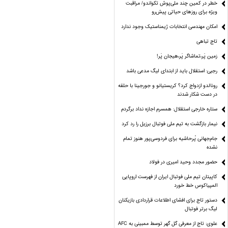
خطر در کمین چند ملی‌پوش تکواندو/ مراقبت
ویژه برای روزهای حیاتی پیش‌رو
امکان مهندسی انتخابات ژیمناستیک وجود ندارد
تاج تباهی
زمین پَر،تماشاگر پَر،هیجان پَر!
رجبی: استقلال باید از ابتدای لیگ مدعی باشد
رونالدو ازدواج کرد؟ کریستیانو و جورجینا با حلقه
در دست شکار شدند
ستاره خارجی استقلال: همسرم اجازه نداد برگردم
نیمار بازگشت به تیم ملی فوتبال برزیل را رد کرد
جام‌جهانی پُرحاشیه برای فردوسی‌پور هنوز تمام
نشده
حضور مجدد وحید امیری در فولاد
کاپیتان تیم ملی فوتبال ایران از فهرست اروپایی
المپیاکوس خط خورد
دستور تاج برای افشای اطلاعات قراردادی بازیکنان
لیگ برتر فوتبال
علوی: تاج از معرفی گل گهر توسط ممبینی به AFC