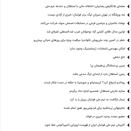
معمای بلاتکلیفی رضاییان/ اختلاف مالی با استقلال و دغدغه تیم ملی
سه ورزشگاه در تهران میزبان لیگ برتر فوتبال/ خبری از آزادی نیست
نوشاد عالمیان و بنیامین فرجی در مسابقات اسمش سوئد شرکت می‌کنند
اولین مدال طلای کشتی آزاد نوجوانان ضرب شد/اسمعلی نقره‌ای شد
خطر در کمین چند ملی‌پوش تکواندو/ مراقبت ویژه برای روزهای حیاتی پیش‌رو
امکان مهندسی انتخابات ژیمناستیک وجود ندارد
تاج تباهی
زمین پَر،تماشاگر پَر،هیجان پَر!
رجبی: استقلال باید از ابتدای لیگ مدعی باشد
رونالدو ازدواج کرد؟ کریستیانو و جورجینا با حلقه در دست شکار شدند
ستاره خارجی استقلال: همسرم اجازه نداد برگردم
نیمار بازگشت به تیم ملی فوتبال برزیل را رد کرد
جام‌جهانی پُرحاشیه برای فردوسی‌پور هنوز تمام نشده
حضور مجدد وحید امیری در فولاد
کاپیتان تیم ملی فوتبال ایران از فهرست اروپایی المپیاکوس خط خورد