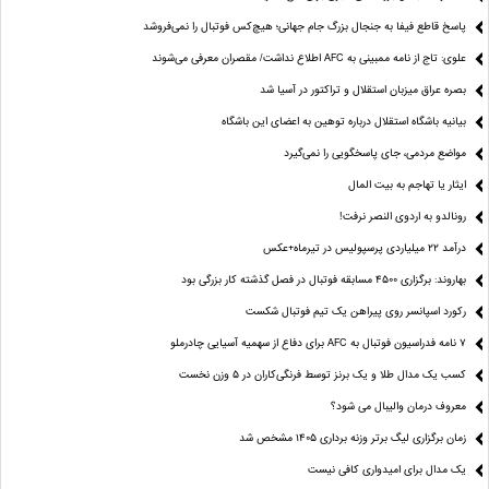
پاسخ قاطع فیفا به جنجال بزرگ جام جهانی؛ هیچ‌کس فوتبال را نمی‌فروشد
علوی: تاج از نامه ممبینی به AFC اطلاع نداشت/ مقصران معرفی می‌شوند
بصره عراق میزبان استقلال و تراکتور در آسیا شد
بیانیه باشگاه استقلال درباره توهین به اعضای این باشگاه
مواضع مردمی، جای پاسخگویی را نمی‌گیرد
ایثار یا تهاجم به بیت المال
رونالدو به اردوی النصر نرفت!
درآمد ۲۲ میلیاردی پرسپولیس در تیرماه+عکس
بهاروند: برگزاری ۴۵۰۰ مسابقه فوتبال در فصل گذشته کار بزرگی بود
رکورد اسپانسر روی پیراهن یک تیم فوتبال شکست
۷ نامه فدراسیون فوتبال به AFC برای دفاع از سهمیه آسیایی چادرملو
کسب یک مدال طلا و یک برنز توسط فرنگی‌کاران در ۵ وزن نخست
معروف درمان والیبال می شود؟
زمان برگزاری لیگ برتر وزنه برداری ۱۴۰۵ مشخص شد
یک مدال برای امیدواری کافی نیست