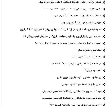
دستور تاج برای افشای اطلاعات قراردادی بازیکنان لیگ برتر فوتبال
علوی: تاج از معرفی گل گهر توسط ممبینی به AFC خبر نداشت
استقلال با دیوار پنج‌نفره به استقبال لیگ برتر می‌رود
قهرمانی مازندران در کشتی آلیش زنان ایران
صعود فراستی و اسمعلی به فینال کشتی آزاد نوجوانان جهان/ شانس برنز ۳ آزادکار ایران
بازدید معاون وزیر از اردوی والیبال/ لی نیامد، طلوع‌کیان مدیر فنی تیم ملی زنان شد
صعود مرد شماره یک شطرنج ایران به رده ۲۰ جهان/ مقصودلو در رده ۳۰
لیگ تازه و خاطره ناتمام
ماجراجویی تمام‌نشدنی وحید!
مراغه چیان: استقلال هنوز با ترکیب ایده‌آل فاصله دارد
نقطه چه جوشی؟
راز موفقیت دختران تکواندو از زبان مهروز ساعی
آمار و ارقام علیه منتقدان کاپیتان تیم ملی
مُهر تأیید دیوان عدالت اداری بر انتخابات فدراسیون دوومیدانی
مُهر تأیید دیوان عدالت اداری بر انتخابات فدراسیون دوومیدانی
24 مرداد؛ جدال بزرگ علی‌ اکبری برای فتح کمربند ACA