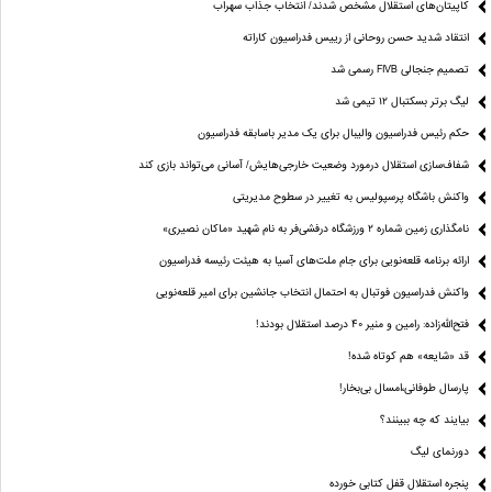
کاپیتان‌های استقلال مشخص شدند/ انتخاب جذاب سهراب
انتقاد شدید حسن روحانی از رییس فدراسیون کاراته
تصمیم جنجالی FIVB رسمی شد
لیگ برتر بسکتبال ۱۲ تیمی شد
حکم رئیس فدراسیون والیبال برای یک مدیر باسابقه فدراسیون
شفاف‌سازی استقلال درمورد وضعیت خارجی‌هایش/ آسانی می‌تواند بازی کند
واکنش باشگاه پرسپولیس به تغییر در سطوح مدیریتی
نامگذاری زمین شماره ۲ ورزشگاه درفشی‌فر به نام شهید «ماکان نصیری»
ارائه برنامه‌ قلعه‌نویی برای جام ملت‌های آسیا به هیئت رئیسه فدراسیون
واکنش فدراسیون فوتبال به احتمال انتخاب جانشین برای امیر قلعه‌نویی
فتح‌الله‌زاده: رامین و منیر 40 درصد استقلال بودند!
قد «شایعه» هم کوتاه شده!
پارسال طوفانی،امسال بی‌بخار!
بیایند که چه ببینند؟
دورنمای لیگ
پنجره‌ استقلال قفل کتابی خورده