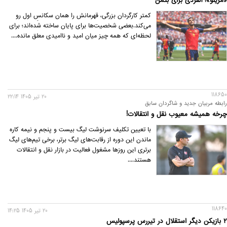
«مرینو»؛ آلفردی برای بتمن
کمتر کارگردان بزرگی، قهرمانش را همان سکانسِ اول رو
می‌کند.بعضی شخصیت‌ها برای پایان ساخته شده‌اند؛ برای
لحظه‌ای که همه چیز میان امید و ناامیدی معلق مانده....
118650
20 تير 1405 22:14
رابطه مربیان جدید و شاگردان سابق
چرخه همیشه معیوب نقل و انتقالات!
با تعیین تکلیف سرنوشت لیگ بیست و پنجم و نیمه کاره
ماندن این دوره از رقابت‌های لیگ برتر، برخی تیم‌های لیگ
برتری این روزها مشغول فعالیت در بازار نقل و انتقالات
هستند....
118640
20 تير 1405 14:25
۲ بازیکن دیگر استقلال در تیررس پرسپولیس