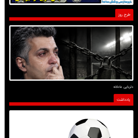
طرح روز
دلربایی عادلانه
یادداشت