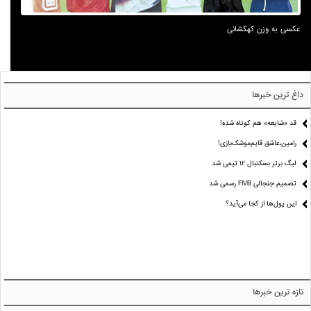
عکسی به وزن کهکشانی
داغ ترین خبرها
قد «شایعه» هم کوتاه شده!
رامین،عاشق قایم‌موشک‌بازی!
لیگ برتر بسکتبال ۱۲ تیمی شد
تصمیم جنجالی FIVB رسمی شد
این پول‌ها از کجا می‌آید؟
تازه ترین خبرها