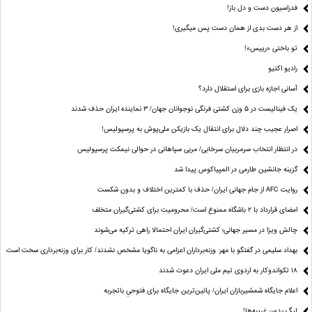
فدراسیون دست‌ و دل باز!
از هر دست بدی از همان دست پس میگیری!
تو باختی «رییس»!
رادیو اکتیو
آسانی اجازه بازی برای استقلال دارد؟
یک فینالیست در ۵ وزن کشتی فرنگی نوجوانان جهان/ ۳ نماینده ایران حذف شدند
اصرار عجیب چند دلال برای انتقال یک بازیکن ملی‌پوش به پرسپولیس!
در انتظار انتخاب سرمربیان سرخابی/ مربی سپاهانی در حوالی نیمکت پرسپولیس
گزینه جانشین طارمی در المپیاکوس پیدا شد
روایت AFC از جام جهانی ایران/ حذف با کمترین اختلاف و بدون شکست
امضای قرارداد با ۲ باشگاه ممنوع است/ محرومیت برای کشتی‌گیران متخلف
چالش ویزا در مسیر جهانی؛ کشتی‌گیران ایران احتمالا راهی ترکیه می‌شوند
بهداد سلیمی در گفتگو با مهر: وزنه‌برداران اعزامی به ناگویا مشخص نشدند/ کار برای وزنه‌برداری سخت است
۱۸ تکواندوکار به اردوی تیم ملی ایران دعوت شدند
اعلام جایگاه شمشیربازان ایران/ پائین‌ترین جایگاه برای فتوحیِ باتجربه
لیگ بدون غریبه‌ها!