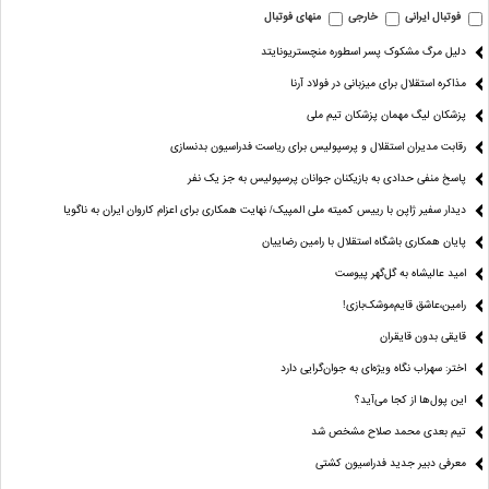
فوتبال ایرانی
خارجی
منهای فوتبال
دلیل مرگ مشکوک پسر اسطوره منچستریونایتد
مذاکره استقلال برای میزبانی در فولاد آرنا
پزشکان لیگ مهمان پزشکان تیم ملی
رقابت مدیران استقلال و پرسپولیس برای ریاست فدراسیون بدنسازی
پاسخ منفی حدادی به بازیکنان جوانان پرسپولیس به جز یک نفر
دیدار سفیر ژاپن با رییس کمیته ملی المپیک/ نهایت همکاری برای اعزام کاروان ایران به ناگویا
پایان همکاری باشگاه استقلال با رامین رضاییان
امید عالیشاه به گل‌گهر پیوست
رامین،عاشق قایم‌موشک‌بازی!
قایقی بدون قایقران
اختر: سهراب نگاه ویژه‌ای به جوان‌گرایی دارد
این پول‌ها از کجا می‌آید؟
تیم بعدی محمد صلاح مشخص شد
معرفی دبیر جدید فدراسیون کشتی