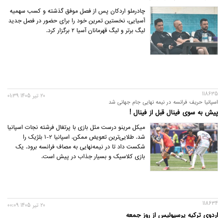
چادرملو اردکان پس از فصل موفق گذشته و کسب سهمیه
آسیایی، نخستین تمرین خود را برای حضور در فصل جدید
لیگ برتر و لیگ قهرمانان آسیا ۲ برگزار کرد.
118635
20 تير 1405 01:39
اسپانیا حریف فرانسه در نیمه نهایی جام جهانی شد
پیش به سوی فینال قبل از فینال !
میکل مرینو درست مثل بازی با پرتغال فرشته نجات اسپانیا
شد. طلایی‌ترین تعویض ممکن. اسپانیا 2-1 بلژیک را
شکست داد تا در نیمه‌نهایی به مصاف فرانسه برود. یک
بازی کلاسیک و بسیار جذاب در پیش است.
118634
20 تير 1405 00:09
اردوی ترکیه پرسپوليس از روز جمعه