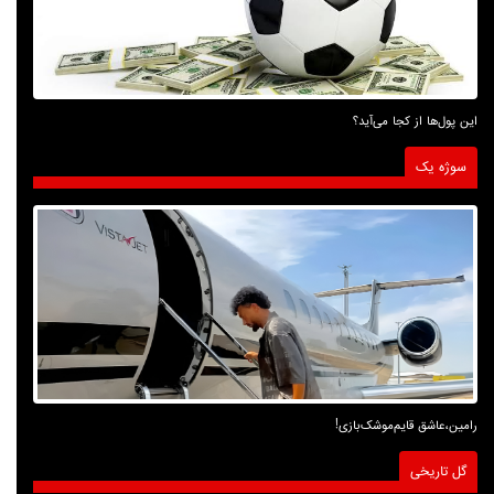
این پول‌ها از کجا می‌آید؟
سوژه یک
رامین،عاشق قایم‌موشک‌بازی!
گل تاریخی