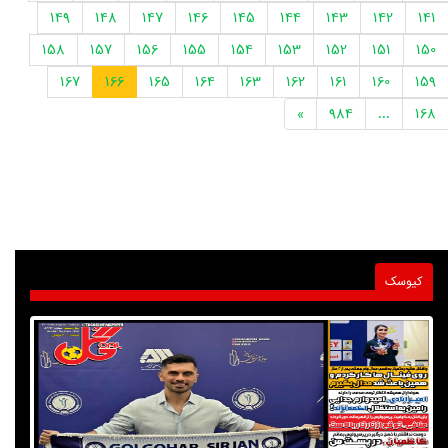
149
148
147
146
145
144
143
142
141
158
157
156
155
154
153
152
151
150
167
166
165
164
163
162
161
160
159
»
984
...
168
کیوسک