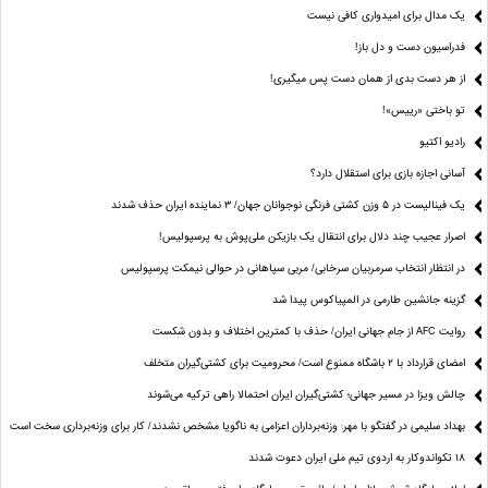
یک مدال برای امیدواری کافی نیست
فدراسیون دست‌ و دل باز!
از هر دست بدی از همان دست پس میگیری!
تو باختی «رییس»!
رادیو اکتیو
آسانی اجازه بازی برای استقلال دارد؟
یک فینالیست در ۵ وزن کشتی فرنگی نوجوانان جهان/ ۳ نماینده ایران حذف شدند
اصرار عجیب چند دلال برای انتقال یک بازیکن ملی‌پوش به پرسپولیس!
در انتظار انتخاب سرمربیان سرخابی/ مربی سپاهانی در حوالی نیمکت پرسپولیس
گزینه جانشین طارمی در المپیاکوس پیدا شد
روایت AFC از جام جهانی ایران/ حذف با کمترین اختلاف و بدون شکست
امضای قرارداد با ۲ باشگاه ممنوع است/ محرومیت برای کشتی‌گیران متخلف
چالش ویزا در مسیر جهانی؛ کشتی‌گیران ایران احتمالا راهی ترکیه می‌شوند
بهداد سلیمی در گفتگو با مهر: وزنه‌برداران اعزامی به ناگویا مشخص نشدند/ کار برای وزنه‌برداری سخت است
۱۸ تکواندوکار به اردوی تیم ملی ایران دعوت شدند