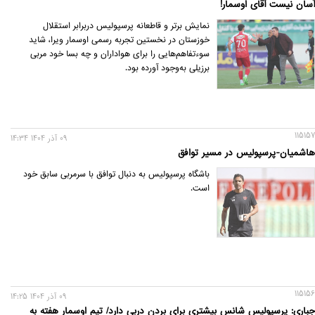
آسان نیست آقای اوسمار!
نمایش برتر و قاطعانه پرسپولیس دربرابر استقلال
خوزستان در نخستین تجربه رسمی اوسمار ویرا، شاید
سوءتفاهم‌هایی را برای هواداران و چه بسا خود مربی
برزیلی به‌وجود آورده بود.
115157
09 آذر 1404 14:34
هاشمیان-پرسپولیس در مسیر توافق
باشگاه پرسپولیس به دنبال توافق با سرمربی سابق خود
است.
115156
09 آذر 1404 14:25
جباری: پرسپولیس شانس بیشتری برای بردن دربی دارد/ تیمِ اوسمار هفته به