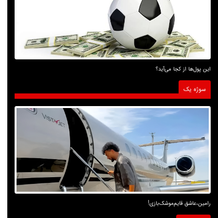
این پول‌ها از کجا می‌آید؟
سوژه یک
رامین،عاشق قایم‌موشک‌بازی!