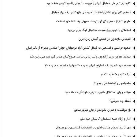
کاپیتان تیم ملی فوتبال ایران از فهرست اروپایی المپیاکوس خط خورد
دستور تاج برای افشای اطلاعات قراردادی بازیکنان لیگ برتر فوتبال
علوی: تاج از معرفی گل گهر توسط ممبینی به AFC خبر نداشت
استقلال با دیوار پنج‌نفره به استقبال لیگ برتر می‌رود
قهرمانی مازندران در کشتی آلیش زنان ایران
صعود فراستی و اسمعلی به فینال کشتی آزاد نوجوانان جهان/ شانس برنز ۳ آزادکار ایران
بازدید معاون وزیر از اردوی والیبال/ لی نیامد، طلوع‌کیان مدیر فنی تیم ملی زنان شد
صعود مرد شماره یک شطرنج ایران به رده ۲۰ جهان/ مقصودلو در رده ۳۰
لیگ تازه و خاطره ناتمام
ماجراجویی تمام‌نشدنی وحید!
مراغه چیان: استقلال هنوز با ترکیب ایده‌آل فاصله دارد
نقطه چه جوشی؟
راز موفقیت دختران تکواندو از زبان مهروز ساعی
آمار و ارقام علیه منتقدان کاپیتان تیم ملی
مُهر تأیید دیوان عدالت اداری بر انتخابات فدراسیون دوومیدانی
مُهر تأیید دیوان عدالت اداری بر انتخابات فدراسیون دوومیدانی