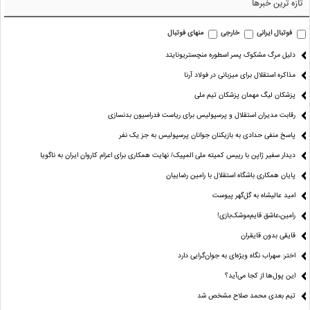
تازه ترین خبرها
فوتبال ایرانی
خارجی
منهای فوتبال
دلیل مرگ مشکوک پسر اسطوره منچستریونایتد
مذاکره استقلال برای میزبانی در فولاد آرنا
پزشکان لیگ مهمان پزشکان تیم ملی
رقابت مدیران استقلال و پرسپولیس برای ریاست فدراسیون بدنسازی
پاسخ منفی حدادی به بازیکنان جوانان پرسپولیس به جز یک نفر
دیدار سفیر ژاپن با رییس کمیته ملی المپیک/ نهایت همکاری برای اعزام کاروان ایران به ناگویا
پایان همکاری باشگاه استقلال با رامین رضاییان
امید عالیشاه به گل‌گهر پیوست
رامین،عاشق قایم‌موشک‌بازی!
قایقی بدون قایقران
اختر: سهراب نگاه ویژه‌ای به جوان‌گرایی دارد
این پول‌ها از کجا می‌آید؟
تیم بعدی محمد صلاح مشخص شد