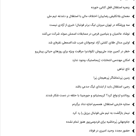
پنجره‌ استقلال قفل کتابی خورده
معمای بلاتکلیفی رضاییان/ اختلاف مالی با استقلال و دغدغه تیم ملی
سه ورزشگاه در تهران میزبان لیگ برتر فوتبال/ خبری از آزادی نیست
نوشاد عالمیان و بنیامین فرجی در مسابقات اسمش سوئد شرکت می‌کنند
اولین مدال طلای کشتی آزاد نوجوانان ضرب شد/اسمعلی نقره‌ای شد
خطر در کمین چند ملی‌پوش تکواندو/ مراقبت ویژه برای روزهای حیاتی پیش‌رو
امکان مهندسی انتخابات ژیمناستیک وجود ندارد
تاج تباهی
زمین پَر،تماشاگر پَر،هیجان پَر!
رجبی: استقلال باید از ابتدای لیگ مدعی باشد
رونالدو ازدواج کرد؟ کریستیانو و جورجینا با حلقه در دست شکار شدند
ستاره خارجی استقلال: همسرم اجازه نداد برگردم
نیمار بازگشت به تیم ملی فوتبال برزیل را رد کرد
جام‌جهانی پُرحاشیه برای فردوسی‌پور هنوز تمام نشده
حضور مجدد وحید امیری در فولاد