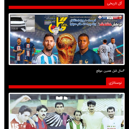
گل تاریخی
4سال قبل همین موقع
نوستالژی