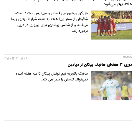
هفته بهتر می‌شود
بازیکن پیشین تیم فوتبال پرسپولیس معتقد است،
شاگردان اوسمار ویرا هفته به هفته شرایط بهتری پیدا
می‌کنند و از شانس بیشتری برای پیروزی در دربی
برخوردارند.
115155
09 آذر 1404 14:20
دوری 3 هفته‌ای هافبک پیکان از میادین
هافبک باتجربه تیم فوتبال پیکان تا سه هفته آینده
نمی‌تواند تیمش را همراهی کند.