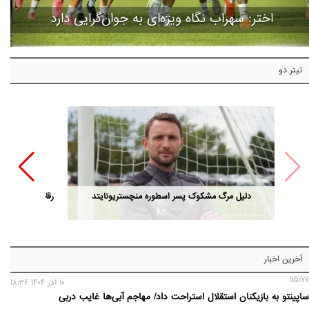
اختر: سهراب نگاه ویژه‌ای به جوان‌گرایی دارد
تیتر دو
دلیل مرگ مشکوک پسر اسطوره منچستریونایتد
رقابت مدیران ا
آخرین اخبار
115177
10 آذر 1404 18:36
ساپینتو به بازیکنان استقلال استراحت داد/ مهاجم آبی‌ها غایب دربی