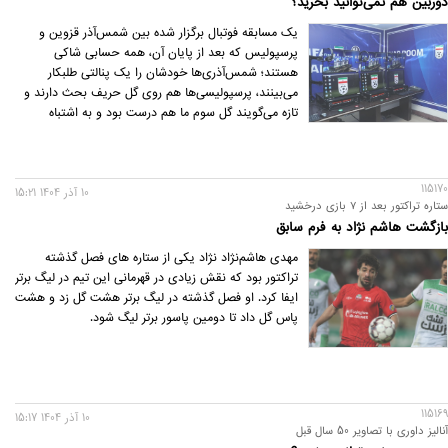
دوربین هم نمی‌توانید بخرید؟
یک مسابقه فوتبال برگزار شده بین شمس‌آذر قزوین و
پرسپولیس که بعد از پایان آن، همه حسابی شاکی
هستند؛ شمس‌آذری‌ها خودشان را یک پنالتی طلبکار
می‌بینند، پرسپولیسی‌ها هم روی گل حریف بحث دارند و
تازه می‌گویند گل سوم ما هم درست بود و به اشتباه
آفساید گرفته شد.
115170
10 آذر 1404 15:21
ستاره تراکتور بعد از ۷ بازی درخشید
بازگشت هاشم نژاد به فرم سابق
مهدی هاشم‌نژاد نژاد یکی از ستاره های فصل گذشته
تراکتور بود که نقش زیادی در قهرمانی این تیم در لیگ برتر
ایفا کرد. او فصل گذشته در لیگ برتر هشت گل زد و هشت
پاس گل داد تا دومین پاسور برتر لیگ شود.
115169
10 آذر 1404 15:17
آنالیز داوری با تصاویر 50 سال قبل