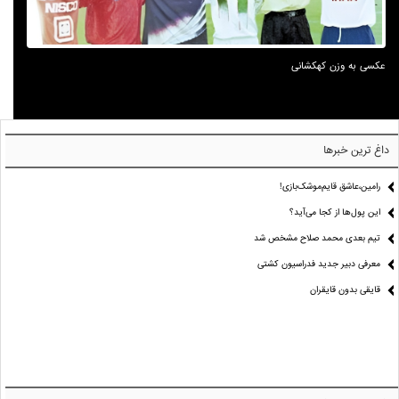
عکسی به وزن کهکشانی
داغ ترین خبرها
رامین،عاشق قایم‌موشک‌بازی!
این پول‌ها از کجا می‌آید؟
تیم بعدی محمد صلاح مشخص شد
معرفی دبیر جدید فدراسیون کشتی
قایقی بدون قایقران