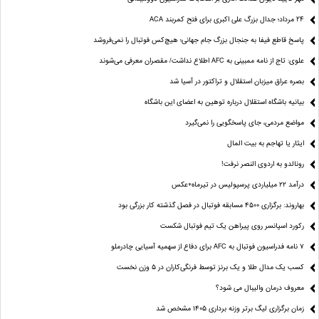
24 مرداد؛ جدال بزرگ علی‌ اکبری برای فتح کمربند ACA
پاسخ قاطع فیفا به جنجال بزرگ جام جهانی؛ هیچ‌کس فوتبال را نمی‌فروشد
علوی: تاج از نامه ممبینی به AFC اطلاع نداشت/ مقصران معرفی می‌شوند
بصره عراق میزبان استقلال و تراکتور در آسیا شد
بیانیه باشگاه استقلال درباره توهین به اعضای این باشگاه
مواضع مردمی، جای پاسخگویی را نمی‌گیرد
ایثار یا تهاجم به بیت المال
رونالدو به اردوی النصر نرفت!
درآمد ۲۲ میلیاردی پرسپولیس در تیرماه+عکس
بهاروند: برگزاری ۴۵۰۰ مسابقه فوتبال در فصل گذشته کار بزرگی بود
رکورد اسپانسر روی پیراهن یک تیم فوتبال شکست
۷ نامه فدراسیون فوتبال به AFC برای دفاع از سهمیه آسیایی چادرملو
کسب یک مدال طلا و یک برنز توسط فرنگی‌کاران در ۵ وزن نخست
معروف درمان والیبال می شود؟
زمان برگزاری لیگ برتر وزنه برداری ۱۴۰۵ مشخص شد