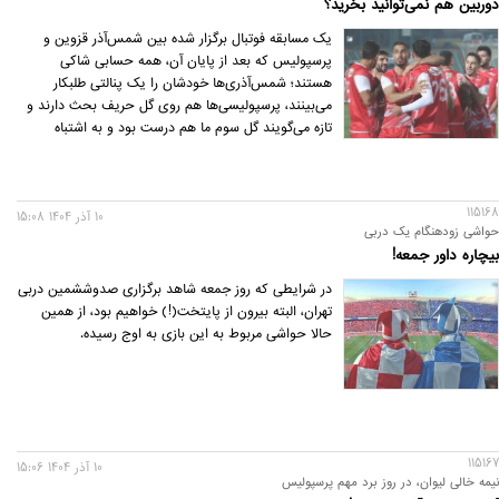
دوربین هم نمی‌توانید بخرید؟
یک مسابقه فوتبال برگزار شده بین شمس‌آذر قزوین و
پرسپولیس که بعد از پایان آن، همه حسابی شاکی
هستند؛ شمس‌آذری‌ها خودشان را یک پنالتی طلبکار
می‌بینند، پرسپولیسی‌ها هم روی گل حریف بحث دارند و
تازه می‌گویند گل سوم ما هم درست بود و به اشتباه
آفساید گرفته شد.
115168
10 آذر 1404 15:08
حواشی زودهنگام یک دربی
بیچاره داور جمعه!
در شرایطی که روز جمعه شاهد برگزاری صدوششمین دربی
تهران، البته بیرون از پایتخت(!) خواهیم بود، از همین
حالا حواشی مربوط به این بازی به اوج رسیده.
115167
10 آذر 1404 15:06
نیمه خالی لیوان، در روز برد مهم پرسپولیس