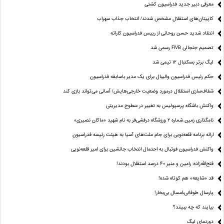
معرفی دبیر جدید فدراسیون کشتی
کاپیتان‌های استقلال مشخص شدند/ انتخاب جذاب سهراب
انتقاد شدید حسن روحانی از رییس فدراسیون کاراته
تصمیم جنجالی FIVB رسمی شد
لیگ برتر بسکتبال ۱۲ تیمی شد
حکم رئیس فدراسیون والیبال برای یک مدیر باسابقه فدراسیون
شفاف‌سازی استقلال درمورد وضعیت خارجی‌هایش/ آسانی می‌تواند بازی کند
واکنش باشگاه پرسپولیس به تغییر در سطوح مدیریتی
نامگذاری زمین شماره ۲ ورزشگاه درفشی‌فر به نام شهید «ماکان نصیری»
ارائه برنامه‌ قلعه‌نویی برای جام ملت‌های آسیا به هیئت رئیسه فدراسیون
واکنش فدراسیون فوتبال به احتمال انتخاب جانشین برای امیر قلعه‌نویی
فتح‌الله‌زاده: رامین و منیر 40 درصد استقلال بودند!
قد «شایعه» هم کوتاه شده!
پارسال طوفانی،امسال بی‌بخار!
بیایند که چه ببینند؟
دورنمای لیگ