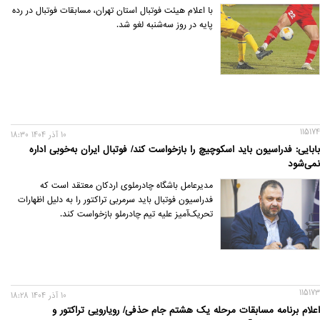
با اعلام هیئت فوتبال استان تهران، مسابقات فوتبال در رده
پایه در روز سه‌شنبه لغو شد.
115174
10 آذر 1404 18:30
بابایی: فدراسیون باید اسکوچیچ را بازخواست کند/ فوتبال ایران به‌خوبی اداره
نمی‌شود
مدیرعامل باشگاه چادرملوی اردکان معتقد است که
فدراسیون فوتبال باید سرمربی تراکتور را به دلیل اظهارات
تحریک‌آمیز علیه تیم چادرملو بازخواست کند.
115173
10 آذر 1404 18:28
اعلام برنامه مسابقات مرحله یک هشتم جام حذفی/ رویارویی تراکتور و