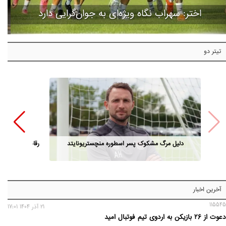
اختر: سهراب نگاه ویژه‌ای به جوان‌گرایی دارد
تیتر دو
دلیل مرگ مشکوک پسر اسطوره منچستریونایتد
رقابت مدیران ا
آخرین اخبار
115545
21 آذر 1404 17:01
دعوت از 26 بازیکن به اردوی تیم فوتبال امید