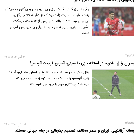
پرسپولیس اعتماد نکند، چک می خورد!
یکی از بازیکنانی که در بازی پرسپولیس و پیکان به میدان
رفت، علیرضا عنایت زاده بود که از دقیقه ۷۹ جایگزین
تیوی بیفوما شد تا بالاخره و پس از ۱۲ هفته نیمکت
نشینی، اولین بازی فصل خود را برای پرسپولیس انجام
دهد.
115516
19 آذر 1404 21:11
بحران رئال مادرید در آستانه بازی با سیتی؛ آخرین فرصت آلونسو؟
رئال مادرید در میانه بحران نتایج و فشار رسانه‌ای، آینده
ژابی آلونسو را به یک مسابقه گره زده؛ تصمیمی که
می‌تواند پروژه‌ای مهم را بی‌دلیل نابود کند.
115515
19 آذر 1404 21:10
رسانه آرژانتینی: ایران و مصر مخالف تصمیم جنجالی در جام جهانی هستند