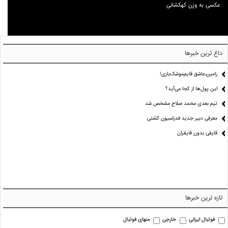
عکسی به وزن کهکشانی
داغ ترین خبرها
رامین،عاشق قایم‌موشک‌بازی!
این پول‌ها از کجا می‌آید؟
تیم بعدی محمد صلاح مشخص شد
معرفی دبیر جدید فدراسیون کشتی
قایقی بدون قایقران
تازه ترین خبرها
فوتبال ایرانی
خارجی
منهای فوتبال