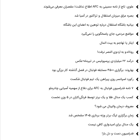
علوی: تاج از نامه ممبینی به AFC اطلاع نداشت/ مقصران معرفی می‌شوند
بصره عراق میزبان استقلال و تراکتور در آسیا شد
بیانیه باشگاه استقلال درباره توهین به اعضای این باشگاه
مواضع مردمی، جای پاسخگویی را نمی‌گیرد
ایثار یا تهاجم به بیت المال
رونالدو به اردوی النصر نرفت!
درآمد ۲۲ میلیاردی پرسپولیس در تیرماه+عکس
بهاروند: برگزاری ۴۵۰۰ مسابقه فوتبال در فصل گذشته کار بزرگی بود
رکورد اسپانسر روی پیراهن یک تیم فوتبال شکست
۷ نامه فدراسیون فوتبال به AFC برای دفاع از سهمیه آسیایی چادرملو
کسب یک مدال طلا و یک برنز توسط فرنگی‌کاران در ۵ وزن نخست
معروف درمان والیبال می شود؟
زمان برگزاری لیگ برتر وزنه برداری ۱۴۰۵ مشخص شد
یک مدال برای امیدواری کافی نیست
فدراسیون دست‌ و دل باز!