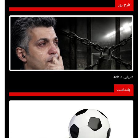
طرح روز
دلربایی عادلانه
یادداشت