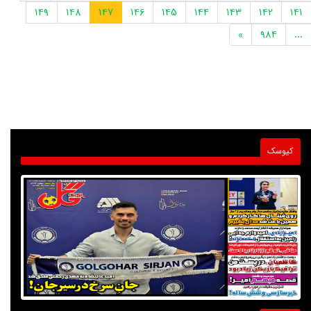
149
148
147
146
145
144
143
142
141
»
984
...
کیوسک