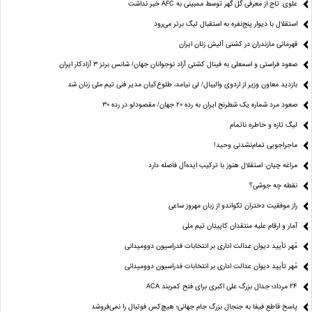
علوی: تاج از معرفی گل گهر توسط ممبینی به AFC خبر نداشت
استقلال با دیوار پنج‌نفره به استقبال لیگ برتر می‌رود
قهرمانی مازندران در کشتی آلیش زنان ایران
صعود فراستی و اسمعلی به فینال کشتی آزاد نوجوانان جهان/ شانس برنز ۳ آزادکار ایران
بازدید معاون وزیر از اردوی والیبال/ لی نیامد، طلوع‌کیان مدیر فنی تیم ملی زنان شد
صعود مرد شماره یک شطرنج ایران به رده ۲۰ جهان/ مقصودلو در رده ۳۰
لیگ تازه و خاطره ناتمام
ماجراجویی تمام‌نشدنی وحید!
مراغه چیان: استقلال هنوز با ترکیب ایده‌آل فاصله دارد
نقطه چه جوشی؟
راز موفقیت دختران تکواندو از زبان مهروز ساعی
آمار و ارقام علیه منتقدان کاپیتان تیم ملی
مُهر تأیید دیوان عدالت اداری بر انتخابات فدراسیون دوومیدانی
مُهر تأیید دیوان عدالت اداری بر انتخابات فدراسیون دوومیدانی
24 مرداد؛ جدال بزرگ علی‌ اکبری برای فتح کمربند ACA
پاسخ قاطع فیفا به جنجال بزرگ جام جهانی؛ هیچ‌کس فوتبال را نمی‌فروشد