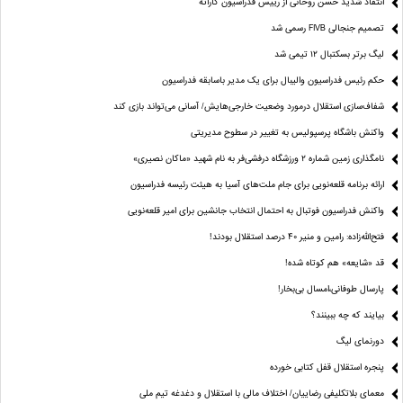
انتقاد شدید حسن روحانی از رییس فدراسیون کاراته
تصمیم جنجالی FIVB رسمی شد
لیگ برتر بسکتبال ۱۲ تیمی شد
حکم رئیس فدراسیون والیبال برای یک مدیر باسابقه فدراسیون
شفاف‌سازی استقلال درمورد وضعیت خارجی‌هایش/ آسانی می‌تواند بازی کند
واکنش باشگاه پرسپولیس به تغییر در سطوح مدیریتی
نامگذاری زمین شماره ۲ ورزشگاه درفشی‌فر به نام شهید «ماکان نصیری»
ارائه برنامه‌ قلعه‌نویی برای جام ملت‌های آسیا به هیئت رئیسه فدراسیون
واکنش فدراسیون فوتبال به احتمال انتخاب جانشین برای امیر قلعه‌نویی
فتح‌الله‌زاده: رامین و منیر 40 درصد استقلال بودند!
قد «شایعه» هم کوتاه شده!
پارسال طوفانی،امسال بی‌بخار!
بیایند که چه ببینند؟
دورنمای لیگ
پنجره‌ استقلال قفل کتابی خورده
معمای بلاتکلیفی رضاییان/ اختلاف مالی با استقلال و دغدغه تیم ملی