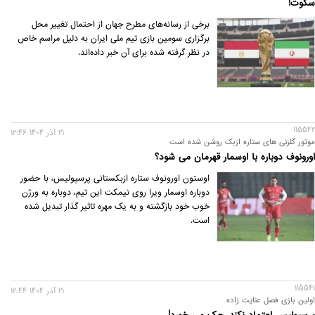
سکوت!
برخی از رسانه‌های مطرح جهان از احتمال تغییر محل
برگزاری سومین بازی تیم ملی ایران به دلیل مراسم خاص
در نظر گرفته شده برای آن خبر داده‌اند.
115542
21 آذر 1404 12:46
موتور گلزنی های ستاره ازبک روشن شده است
اورونوف دوباره با اوسمار قهرمان می شود؟
اوستون اورونوف ستاره ازبکستانی پرسپولیس، با حضور
دوباره اوسمار ویرا روی نیمکت این تیم، دوباره به ورژن
خوب خود بازگشته و به یک مهره تاثیر گذار تبدیل شده
است.
115541
21 آذر 1404 12:44
اولین بازی فصل عنایت زاده