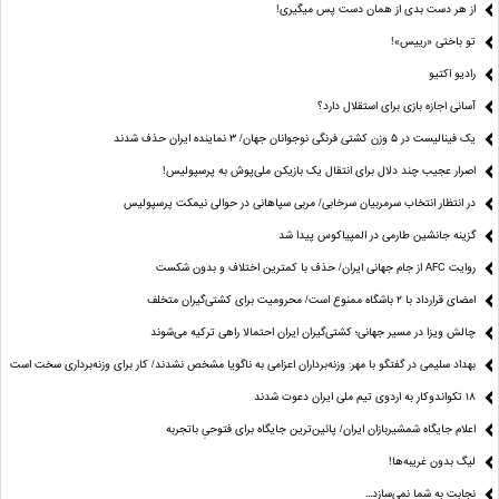
از هر دست بدی از همان دست پس میگیری!
تو باختی «رییس»!
رادیو اکتیو
آسانی اجازه بازی برای استقلال دارد؟
یک فینالیست در ۵ وزن کشتی فرنگی نوجوانان جهان/ ۳ نماینده ایران حذف شدند
اصرار عجیب چند دلال برای انتقال یک بازیکن ملی‌پوش به پرسپولیس!
در انتظار انتخاب سرمربیان سرخابی/ مربی سپاهانی در حوالی نیمکت پرسپولیس
گزینه جانشین طارمی در المپیاکوس پیدا شد
روایت AFC از جام جهانی ایران/ حذف با کمترین اختلاف و بدون شکست
امضای قرارداد با ۲ باشگاه ممنوع است/ محرومیت برای کشتی‌گیران متخلف
چالش ویزا در مسیر جهانی؛ کشتی‌گیران ایران احتمالا راهی ترکیه می‌شوند
بهداد سلیمی در گفتگو با مهر: وزنه‌برداران اعزامی به ناگویا مشخص نشدند/ کار برای وزنه‌برداری سخت است
۱۸ تکواندوکار به اردوی تیم ملی ایران دعوت شدند
اعلام جایگاه شمشیربازان ایران/ پائین‌ترین جایگاه برای فتوحیِ باتجربه
لیگ بدون غریبه‌ها!
نجابت به شما نمی‌سازد...