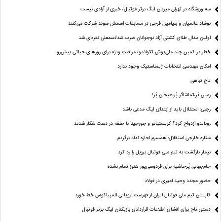
سه ورزشگاه در تهران میزبان لیگ برتر فوتبال/ خبری از آزادی نیست
نوشاد عالمیان و بنیامین فرجی در مسابقات اسمش سوئد شرکت می‌کنند
اولین مدال طلای کشتی آزاد نوجوانان ضرب شد/اسمعلی نقره‌ای شد
خطر در کمین چند ملی‌پوش تکواندو/ مراقبت ویژه برای روزهای حیاتی پیش‌رو
امکان مهندسی انتخابات ژیمناستیک وجود ندارد
تاج تباهی
زمین پَر،تماشاگر پَر،هیجان پَر!
رجبی: استقلال باید از ابتدای لیگ مدعی باشد
رونالدو ازدواج کرد؟ کریستیانو و جورجینا با حلقه در دست شکار شدند
ستاره خارجی استقلال: همسرم اجازه نداد برگردم
نیمار بازگشت به تیم ملی فوتبال برزیل را رد کرد
جام‌جهانی پُرحاشیه برای فردوسی‌پور هنوز تمام نشده
حضور مجدد وحید امیری در فولاد
کاپیتان تیم ملی فوتبال ایران از فهرست اروپایی المپیاکوس خط خورد
دستور تاج برای افشای اطلاعات قراردادی بازیکنان لیگ برتر فوتبال