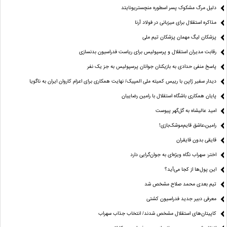
دلیل مرگ مشکوک پسر اسطوره منچستریونایتد
مذاکره استقلال برای میزبانی در فولاد آرنا
پزشکان لیگ مهمان پزشکان تیم ملی
رقابت مدیران استقلال و پرسپولیس برای ریاست فدراسیون بدنسازی
پاسخ منفی حدادی به بازیکنان جوانان پرسپولیس به جز یک نفر
دیدار سفیر ژاپن با رییس کمیته ملی المپیک/ نهایت همکاری برای اعزام کاروان ایران به ناگویا
پایان همکاری باشگاه استقلال با رامین رضاییان
امید عالیشاه به گل‌گهر پیوست
رامین،عاشق قایم‌موشک‌بازی!
قایقی بدون قایقران
اختر: سهراب نگاه ویژه‌ای به جوان‌گرایی دارد
این پول‌ها از کجا می‌آید؟
تیم بعدی محمد صلاح مشخص شد
معرفی دبیر جدید فدراسیون کشتی
کاپیتان‌های استقلال مشخص شدند/ انتخاب جذاب سهراب