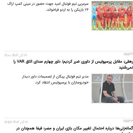
سرمربی تیم فوتبال امید جهت حضور در مینی کمپ اراک
26 بازیکن را به اردو فراخواند.
115544
21 آذر 1404 17:00
رهقی: مقابل پرسپولیس از داوری ضرر کردیم/ داور چهارم صدای اتاق VAR را
نمی‌شنید
مدیر تیم فوتبال پیکان از تصمیمات داور دیدار
خودروسازان با پرسپولیس انتقاد کرد.
115543
21 آذر 1404 16:57
گمانه‌زنی‌ها درباره احتمال تغییر مکان بازی ایران و مصر؛ فیفا همچنان در