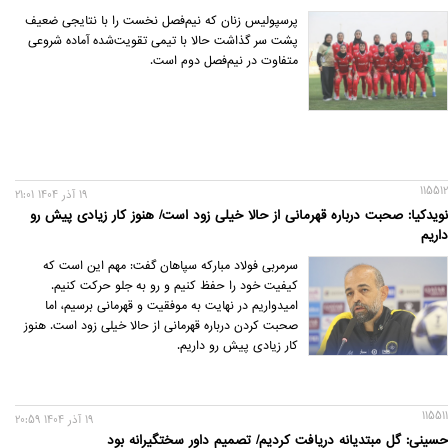
پرسپولیس زنان که نیم‌فصل نخست را با نتایجی ضعیف
پشت سر گذاشت حالا با تیمی تقویت‌شده آماده شروعی
متفاوت در نیم‌فصل دوم است.
115512
19 آذر 1404 21:01
نویدکیا: صحبت درباره قهرمانی از حالا خیلی زود است/ هنوز کار زیادی پیش رو
داریم
سرمربی فولاد مبارکه سپاهان گفت: مهم این است که
کیفیت خود را حفظ کنیم و رو به جلو حرکت کنیم.
امیدواریم در نهایت به موفقیت و قهرمانی برسیم، اما
صحبت کردن درباره قهرمانی از حالا خیلی زود است. هنوز
کار زیادی پیش رو داریم.
115511
19 آذر 1404 20:59
حسینی: گل مبتدیانه دریافت کردیم/ تصمیم داور سختگیرانه بود