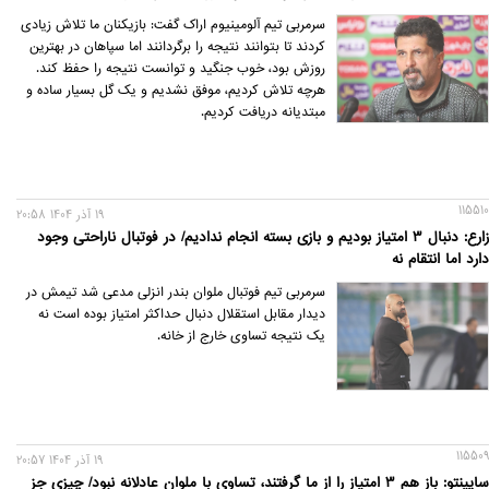
سرمربی تیم آلومینیوم اراک گفت: بازیکنان ما تلاش زیادی
کردند تا بتوانند نتیجه را برگردانند اما سپاهان در بهترین
روزش بود، خوب جنگید و توانست نتیجه را حفظ کند.
هرچه تلاش کردیم، موفق نشدیم و یک گل بسیار ساده و
مبتدیانه دریافت کردیم.
115510
19 آذر 1404 20:58
زارع: دنبال 3 امتیاز بودیم و بازی بسته انجام ندادیم/ در فوتبال ناراحتی وجود
دارد اما انتقام نه
سرمربی تیم فوتبال ملوان بندر انزلی مدعی شد تیمش در
دیدار مقابل استقلال دنبال حداکثر امتیاز بوده است نه
یک نتیجه تساوی خارج از خانه.
115509
19 آذر 1404 20:57
ساپینتو: باز هم 3 امتیاز را از ما گرفتند، تساوی با ملوان عادلانه نبود/ چیزی جز