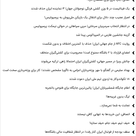
یک فینالیست در ۵ وزن کشتی فرنگی نوجوانان جهان/ ۳ نماینده ایران حذف شدند
اصرار عجیب چند دلال برای انتقال یک بازیکن ملی‌پوش به پرسپولیس!
در انتظار انتخاب سرمربیان سرخابی/ مربی سپاهانی در حوالی نیمکت پرسپولیس
گزینه جانشین طارمی در المپیاکوس پیدا شد
روایت AFC از جام جهانی ایران/ حذف با کمترین اختلاف و بدون شکست
امضای قرارداد با ۲ باشگاه ممنوع است/ محرومیت برای کشتی‌گیران متخلف
چالش ویزا در مسیر جهانی؛ کشتی‌گیران ایران احتمالا راهی ترکیه می‌شوند
بهداد سلیمی در گفتگو با مهر: وزنه‌برداران اعزامی به ناگویا مشخص نشدند/ کار برای وزنه‌برداری سخت است
۱۸ تکواندوکار به اردوی تیم ملی ایران دعوت شدند
اعلام جایگاه شمشیربازان ایران/ پائین‌ترین جایگاه برای فتوحیِ باتجربه
لیگ بدون غریبه‌ها!
نجابت به شما نمی‌سازد...
انصافی: این خریدها به تنهایی کافی نیستند
حیف تیم، حیف جام، حیف ستاره‌!
سقف بودجه از فوتبال ایران کنار رفت/ در انتظار شفافیت مالی باشگاه‌ها