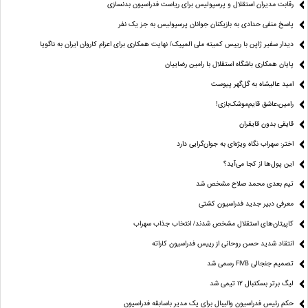
رقابت مدیران استقلال و پرسپولیس برای ریاست فدراسیون بدنسازی
پاسخ منفی حدادی به بازیکنان جوانان پرسپولیس به جز یک نفر
دیدار سفیر ژاپن با رییس کمیته ملی المپیک/ نهایت همکاری برای اعزام کاروان ایران به ناگویا
پایان همکاری باشگاه استقلال با رامین رضاییان
امید عالیشاه به گل‌گهر پیوست
رامین،عاشق قایم‌موشک‌بازی!
قایقی بدون قایقران
اختر: سهراب نگاه ویژه‌ای به جوان‌گرایی دارد
این پول‌ها از کجا می‌آید؟
تیم بعدی محمد صلاح مشخص شد
معرفی دبیر جدید فدراسیون کشتی
کاپیتان‌های استقلال مشخص شدند/ انتخاب جذاب سهراب
انتقاد شدید حسن روحانی از رییس فدراسیون کاراته
تصمیم جنجالی FIVB رسمی شد
لیگ برتر بسکتبال ۱۲ تیمی شد
حکم رئیس فدراسیون والیبال برای یک مدیر باسابقه فدراسیون