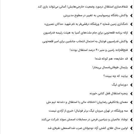
شفاف‌سازی استقلال درمورد وضعیت خارجی‌هایش/ آسانی می‌تواند بازی کند
واکنش باشگاه پرسپولیس به تغییر در سطوح مدیریتی
نامگذاری زمین شماره ۲ ورزشگاه درفشی‌فر به نام شهید «ماکان نصیری»
ارائه برنامه‌ قلعه‌نویی برای جام ملت‌های آسیا به هیئت رئیسه فدراسیون
واکنش فدراسیون فوتبال به احتمال انتخاب جانشین برای امیر قلعه‌نویی
فتح‌الله‌زاده: رامین و منیر 40 درصد استقلال بودند!
قد «شایعه» هم کوتاه شده!
پارسال طوفانی،امسال بی‌بخار!
بیایند که چه ببینند؟
دورنمای لیگ
پنجره‌ استقلال قفل کتابی خورده
معمای بلاتکلیفی رضاییان/ اختلاف مالی با استقلال و دغدغه تیم ملی
سه ورزشگاه در تهران میزبان لیگ برتر فوتبال/ خبری از آزادی نیست
نوشاد عالمیان و بنیامین فرجی در مسابقات اسمش سوئد شرکت می‌کنند
اولین مدال طلای کشتی آزاد نوجوانان ضرب شد/اسمعلی نقره‌ای شد