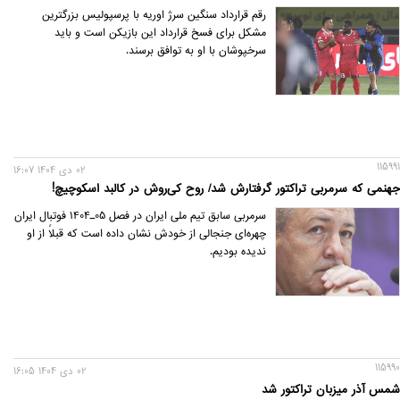
رقم قرارداد سنگین سرژ اوریه با پرسپولیس بزرگترین
مشکل برای فسخ قرارداد این بازیکن است و باید
سرخپوشان با او به توافق برسند.
115991
02 دی 1404 16:07
جهنمی که سرمربی تراکتور گرفتارش شد/ روح کی‌روش در کالبد اسکوچیچ!
سرمربی سابق تیم ملی ایران در فصل 05‌ـ‌1404 فوتبال ایران
چهره‌ای جنجالی از خودش نشان داده است که قبلاً از او
ندیده بودیم.
115990
02 دی 1404 16:05
شمس آذر میزبان تراکتور شد