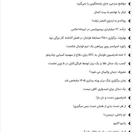
مواضع مردمی، جای پاسخگویی را نمی‌گیرد
ایثار یا تهاجم به بیت المال
رونالدو به اردوی النصر نرفت!
درآمد ۲۲ میلیاردی پرسپولیس در تیرماه+عکس
بهاروند: برگزاری ۴۵۰۰ مسابقه فوتبال در فصل گذشته کار بزرگی بود
رکورد اسپانسر روی پیراهن یک تیم فوتبال شکست
۷ نامه فدراسیون فوتبال به AFC برای دفاع از سهمیه آسیایی چادرملو
کسب یک مدال طلا و یک برنز توسط فرنگی‌کاران در ۵ وزن نخست
معروف درمان والیبال می شود؟
زمان برگزاری لیگ برتر وزنه برداری ۱۴۰۵ مشخص شد
یک مدال برای امیدواری کافی نیست
فدراسیون دست‌ و دل باز!
از هر دست بدی از همان دست پس میگیری!
تو باختی «رییس»!
رادیو اکتیو
آسانی اجازه بازی برای استقلال دارد؟