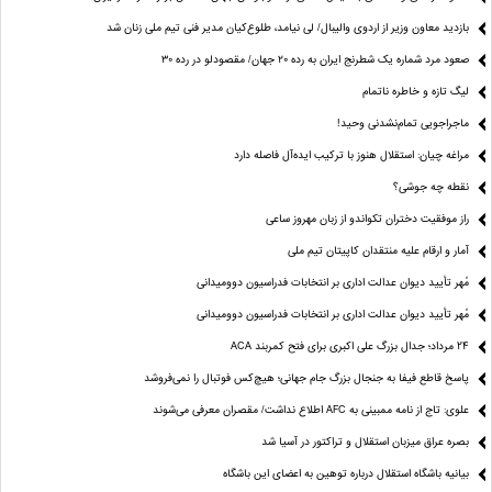
بازدید معاون وزیر از اردوی والیبال/ لی نیامد، طلوع‌کیان مدیر فنی تیم ملی زنان شد
صعود مرد شماره یک شطرنج ایران به رده ۲۰ جهان/ مقصودلو در رده ۳۰
لیگ تازه و خاطره ناتمام
ماجراجویی تمام‌نشدنی وحید!
مراغه چیان: استقلال هنوز با ترکیب ایده‌آل فاصله دارد
نقطه چه جوشی؟
راز موفقیت دختران تکواندو از زبان مهروز ساعی
آمار و ارقام علیه منتقدان کاپیتان تیم ملی
مُهر تأیید دیوان عدالت اداری بر انتخابات فدراسیون دوومیدانی
مُهر تأیید دیوان عدالت اداری بر انتخابات فدراسیون دوومیدانی
24 مرداد؛ جدال بزرگ علی‌ اکبری برای فتح کمربند ACA
پاسخ قاطع فیفا به جنجال بزرگ جام جهانی؛ هیچ‌کس فوتبال را نمی‌فروشد
علوی: تاج از نامه ممبینی به AFC اطلاع نداشت/ مقصران معرفی می‌شوند
بصره عراق میزبان استقلال و تراکتور در آسیا شد
بیانیه باشگاه استقلال درباره توهین به اعضای این باشگاه