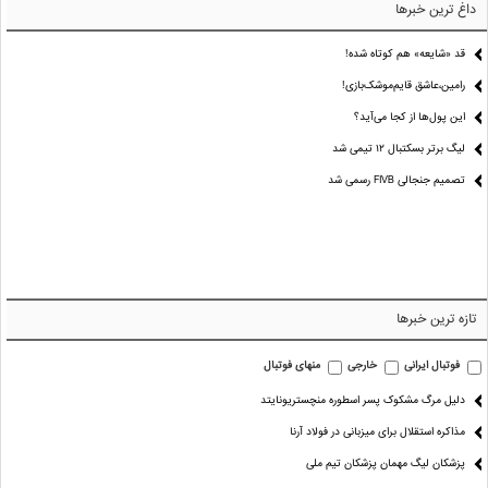
داغ ترین خبرها
قد «شایعه» هم کوتاه شده!
رامین،عاشق قایم‌موشک‌بازی!
این پول‌ها از کجا می‌آید؟
لیگ برتر بسکتبال ۱۲ تیمی شد
تصمیم جنجالی FIVB رسمی شد
تازه ترین خبرها
فوتبال ایرانی
خارجی
منهای فوتبال
دلیل مرگ مشکوک پسر اسطوره منچستریونایتد
مذاکره استقلال برای میزبانی در فولاد آرنا
پزشکان لیگ مهمان پزشکان تیم ملی