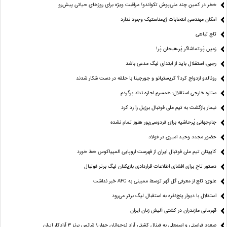
خطر در کمین چند ملی‌پوش تکواندو/ مراقبت ویژه برای روزهای حیاتی پیش‌رو
امکان مهندسی انتخابات ژیمناستیک وجود ندارد
تاج تباهی
زمین پَر،تماشاگر پَر،هیجان پَر!
رجبی: استقلال باید از ابتدای لیگ مدعی باشد
رونالدو ازدواج کرد؟ کریستیانو و جورجینا با حلقه در دست شکار شدند
ستاره خارجی استقلال: همسرم اجازه نداد برگردم
نیمار بازگشت به تیم ملی فوتبال برزیل را رد کرد
جام‌جهانی پُرحاشیه برای فردوسی‌پور هنوز تمام نشده
حضور مجدد وحید امیری در فولاد
کاپیتان تیم ملی فوتبال ایران از فهرست اروپایی المپیاکوس خط خورد
دستور تاج برای افشای اطلاعات قراردادی بازیکنان لیگ برتر فوتبال
علوی: تاج از معرفی گل گهر توسط ممبینی به AFC خبر نداشت
استقلال با دیوار پنج‌نفره به استقبال لیگ برتر می‌رود
قهرمانی مازندران در کشتی آلیش زنان ایران
صعود فراستی و اسمعلی به فینال کشتی آزاد نوجوانان جهان/ شانس برنز ۳ آزادکار ایران