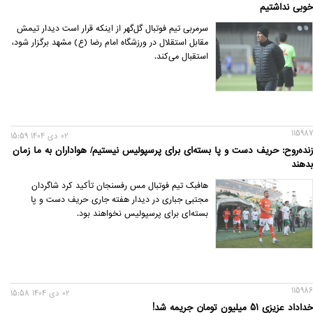
خوبی نداشتیم
سرمربی تیم فوتبال گل‌گهر از اینکه قرار است دیدار تیمش
مقابل استقلال در ورزشگاه امام رضا (ع) مشهد برگزار شود،
استقبال می‌‌کند.
115987
02 دی 1404 15:59
زنده‌روح:‌ حریف دست و پا بسته‌ای برای پرسپولیس نیستیم/ هواداران به ما زمان
بدهند
هافبک تیم فوتبال مس رفسنجان تأکید کرد شاگردان
مجتبی جباری در دیدار هفته جاری حریف دست و پا
بسته‌ای برای پرسپولیس نخواهند بود.
115986
02 دی 1404 15:58
خداداد عزیزی 51 میلیون تومان جریمه شد!