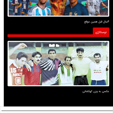
4سال قبل همین موقع
نوستالژی
عکسی به وزن کهکشانی