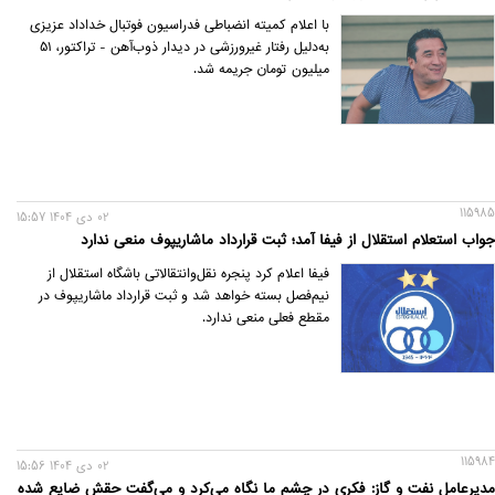
با اعلام کمیته انضباطی فدراسیون فوتبال خداداد عزیزی
به‌دلیل رفتار غیرورزشی در دیدار ذوب‌آهن - تراکتور، 51
میلیون تومان جریمه شد.
115985
02 دی 1404 15:57
جواب استعلام استقلال از فیفا آمد؛ ثبت قرارداد ماشاریپوف منعی ندارد
فیفا اعلام کرد پنجره نقل‌و‌انتقالاتی باشگاه استقلال از
نیم‌فصل بسته خواهد شد و ثبت قرارداد ماشاریپوف در
مقطع فعلی منعی ندارد.
115984
02 دی 1404 15:56
مدیرعامل نفت و گاز: فکری در چشم ما نگاه می‌کرد و می‌گفت حقش ضایع شده