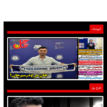
کیوسک
طرح روز