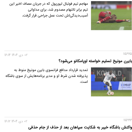
مهاجم تیم فوتبال لیورپول که در جریان مصاف اخیر این
تیم برابر تاتنهام مصدوم شد، برای مداوانی
آسیب‌دیدگی‌اش تحت عمل جراحی قرار گرفت.
115995
02 دی 1404 16:14
بایرن مونیخ تسلیم خواسته اوپامکانو می‌شود؟
تمدید قرارداد مدافع فرانسوی بایرن مونیخ منوط به
پذیرفته شدن شرط او و مدیر برنامه‌هایش از سوی باشگاه
است.
115994
02 دی 1404 16:12
واکنش باشگاه خیبر به شکایت سپاهان بعد از حذف از جام حذفی