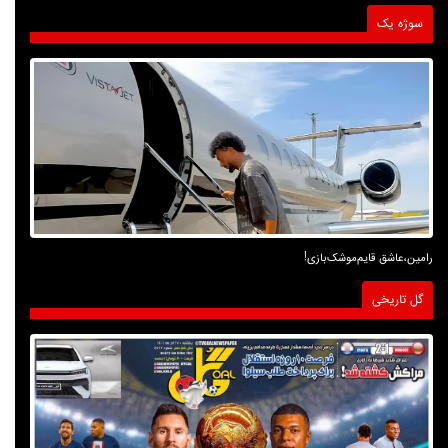
سوژه یک
رامین،عاشق قایم‌موشک‌بازی!
گل تاریخی