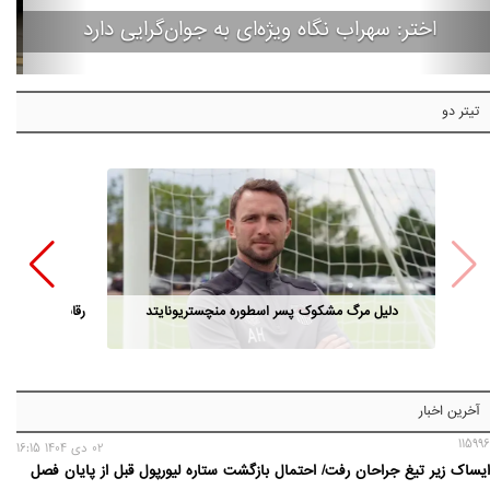
اختر: سهراب نگاه ویژه‌ای به جوان‌گرایی دارد
تیتر دو
دلیل مرگ مشکوک پسر اسطوره منچستریونایتد
رقابت مدیران ا
آخرین اخبار
115996
02 دی 1404 16:15
ایساک زیر تیغ جراحان رفت/ احتمال بازگشت ستاره لیورپول قبل از پایان فصل