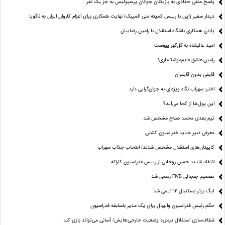
پاسخ منفی حدادی به بازیکنان جوانان پرسپولیس به جز یک نفر
دیدار سفیر ژاپن با رییس کمیته ملی المپیک/ نهایت همکاری برای اعزام کاروان ایران به ناگویا
پایان همکاری باشگاه استقلال با رامین رضاییان
امید عالیشاه به گل‌گهر پیوست
رامین،عاشق قایم‌موشک‌بازی!
قایقی بدون قایقران
اختر: سهراب نگاه ویژه‌ای به جوان‌گرایی دارد
این پول‌ها از کجا می‌آید؟
تیم بعدی محمد صلاح مشخص شد
معرفی دبیر جدید فدراسیون کشتی
کاپیتان‌های استقلال مشخص شدند/ انتخاب جذاب سهراب
انتقاد شدید حسن روحانی از رییس فدراسیون کاراته
تصمیم جنجالی FIVB رسمی شد
لیگ برتر بسکتبال ۱۲ تیمی شد
حکم رئیس فدراسیون والیبال برای یک مدیر باسابقه فدراسیون
شفاف‌سازی استقلال درمورد وضعیت خارجی‌هایش/ آسانی می‌تواند بازی کند