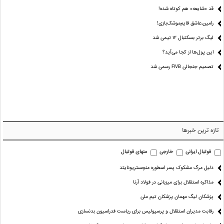
قد «شایعه» هم کوتاه شده!
رامین،عاشق قایم‌موشک‌بازی!
لیگ برتر بسکتبال ۱۲ تیمی شد
این پول‌ها از کجا می‌آید؟
تصمیم جنجالی FIVB رسمی شد
تازه ترین خبرها
فوتبال ایرانی
خارجی
منهای فوتبال
دلیل مرگ مشکوک پسر اسطوره منچستریونایتد
مذاکره استقلال برای میزبانی در فولاد آرنا
پزشکان لیگ مهمان پزشکان تیم ملی
رقابت مدیران استقلال و پرسپولیس برای ریاست فدراسیون بدنسازی