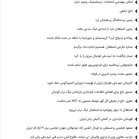
امکان مهندسی انتخابات ژیمناستیک وجود ندارد
تاج تباهی
زمین پَر،تماشاگر پَر،هیجان پَر!
رجبی: استقلال باید از ابتدای لیگ مدعی باشد
رونالدو ازدواج کرد؟ کریستیانو و جورجینا با حلقه در دست شکار شدند
ستاره خارجی استقلال: همسرم اجازه نداد برگردم
نیمار بازگشت به تیم ملی فوتبال برزیل را رد کرد
جام‌جهانی پُرحاشیه برای فردوسی‌پور هنوز تمام نشده
حضور مجدد وحید امیری در فولاد
کاپیتان تیم ملی فوتبال ایران از فهرست اروپایی المپیاکوس خط خورد
دستور تاج برای افشای اطلاعات قراردادی بازیکنان لیگ برتر فوتبال
علوی: تاج از معرفی گل گهر توسط ممبینی به AFC خبر نداشت
استقلال با دیوار پنج‌نفره به استقبال لیگ برتر می‌رود
قهرمانی مازندران در کشتی آلیش زنان ایران
صعود فراستی و اسمعلی به فینال کشتی آزاد نوجوانان جهان/ شانس برنز ۳ آزادکار ایران
بازدید معاون وزیر از اردوی والیبال/ لی نیامد، طلوع‌کیان مدیر فنی تیم ملی زنان شد