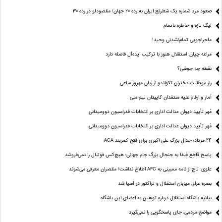
صعود مرد شماره یک شطرنج ایران به رده ۲۰ جهان/ مقصودلو در رده ۳۰
لیگ تازه و خاطره ناتمام
ماجراجویی تمام‌نشدنی وحید!
مراغه چیان: استقلال هنوز با ترکیب ایده‌آل فاصله دارد
نقطه چه جوشی؟
راز موفقیت دختران تکواندو از زبان مهروز ساعی
آمار و ارقام علیه منتقدان کاپیتان تیم ملی
مُهر تأیید دیوان عدالت اداری بر انتخابات فدراسیون دوومیدانی
مُهر تأیید دیوان عدالت اداری بر انتخابات فدراسیون دوومیدانی
24 مرداد؛ جدال بزرگ علی‌ اکبری برای فتح کمربند ACA
پاسخ قاطع فیفا به جنجال بزرگ جام جهانی؛ هیچ‌کس فوتبال را نمی‌فروشد
علوی: تاج از نامه ممبینی به AFC اطلاع نداشت/ مقصران معرفی می‌شوند
بصره عراق میزبان استقلال و تراکتور در آسیا شد
بیانیه باشگاه استقلال درباره توهین به اعضای این باشگاه
مواضع مردمی، جای پاسخگویی را نمی‌گیرد