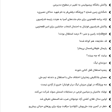
واکنش باشگاه پرسپولیس به تغییر در سطوح مدیریتی
نامگذاری زمین شماره ۲ ورزشگاه درفشی‌فر به نام شهید «ماکان نصیری»
ارائه برنامه‌ قلعه‌نویی برای جام ملت‌های آسیا به هیئت رئیسه فدراسیون
واکنش فدراسیون فوتبال به احتمال انتخاب جانشین برای امیر قلعه‌نویی
فتح‌الله‌زاده: رامین و منیر 40 درصد استقلال بودند!
قد «شایعه» هم کوتاه شده!
پارسال طوفانی،امسال بی‌بخار!
بیایند که چه ببینند؟
دورنمای لیگ
پنجره‌ استقلال قفل کتابی خورده
معمای بلاتکلیفی رضاییان/ اختلاف مالی با استقلال و دغدغه تیم ملی
سه ورزشگاه در تهران میزبان لیگ برتر فوتبال/ خبری از آزادی نیست
نوشاد عالمیان و بنیامین فرجی در مسابقات اسمش سوئد شرکت می‌کنند
اولین مدال طلای کشتی آزاد نوجوانان ضرب شد/اسمعلی نقره‌ای شد
خطر در کمین چند ملی‌پوش تکواندو/ مراقبت ویژه برای روزهای حیاتی پیش‌رو