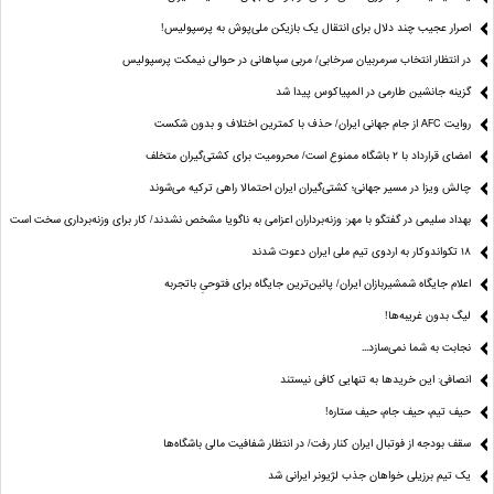
اصرار عجیب چند دلال برای انتقال یک بازیکن ملی‌پوش به پرسپولیس!
در انتظار انتخاب سرمربیان سرخابی/ مربی سپاهانی در حوالی نیمکت پرسپولیس
گزینه جانشین طارمی در المپیاکوس پیدا شد
روایت AFC از جام جهانی ایران/ حذف با کمترین اختلاف و بدون شکست
امضای قرارداد با ۲ باشگاه ممنوع است/ محرومیت برای کشتی‌گیران متخلف
چالش ویزا در مسیر جهانی؛ کشتی‌گیران ایران احتمالا راهی ترکیه می‌شوند
بهداد سلیمی در گفتگو با مهر: وزنه‌برداران اعزامی به ناگویا مشخص نشدند/ کار برای وزنه‌برداری سخت است
۱۸ تکواندوکار به اردوی تیم ملی ایران دعوت شدند
اعلام جایگاه شمشیربازان ایران/ پائین‌ترین جایگاه برای فتوحیِ باتجربه
لیگ بدون غریبه‌ها!
نجابت به شما نمی‌سازد...
انصافی: این خریدها به تنهایی کافی نیستند
حیف تیم، حیف جام، حیف ستاره‌!
سقف بودجه از فوتبال ایران کنار رفت/ در انتظار شفافیت مالی باشگاه‌ها
یک تیم برزیلی خواهان جذب لژیونر ایرانی شد