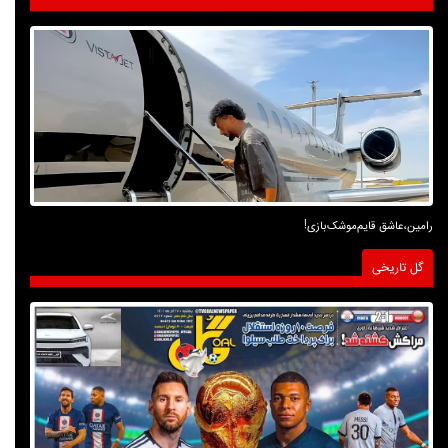
رامین،عاشق قایم‌موشک‌بازی!
گل تاریخی