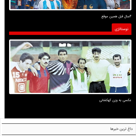
4سال قبل همین موقع
نوستالژی
عکسی به وزن کهکشانی
داغ ترین خبرها