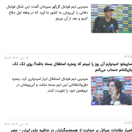
سرمربی تیم فوتبال گل‌گهر سیرجان گفت: این شکل فوتبال
دفاعی را کی‌روش به کشور ما آورد که در وهله اول دفاع
کنیم و بعد از آن ببریم.
116125
06 دی 1404 17:03
ساپینتو: امیدوارم آن روز را نبینم که پنجره استقلال بسته باشد!/ روی تک تک
بازیکنانم حساب می‌کنم
سرمربی تیم فوتبال استقلال ابراز امیدواری کرد، پنجره
نقل‌وانتقالاتی این تیم بسته نباشد و آبی‌پوشان در
نیم‌فصل خود را تقویت کنند.
116124
06 دی 1404 17:02
اصرار مقامات سیاتل بر حمایت از همجنسگرایان در حاشیه بازی ایران - مصر