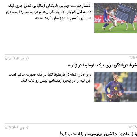
انتشار فهرست بهترین‌ بازیکنان ایتالیایی فصل جاری لیگ
دسته اول فوتبال ایتالیا، نگرانی‌ها و تردید درباره آینده تیم
ملی این کشور را دوچندان کرده است.
116129
06 دی 1404 17:18
شرط تراِشتگن برای ترک بارسلونا در ژانویه
دروازه‌بان کهنه‌کار بارسلونا تنها در یک صورت حاضر است
این تیم را در پنجره زمستانی پیش‌ رو ترک کند.
116128
06 دی 1404 17:17
رئال مادرید جانشین وینیسیوس را انتخاب کرد!