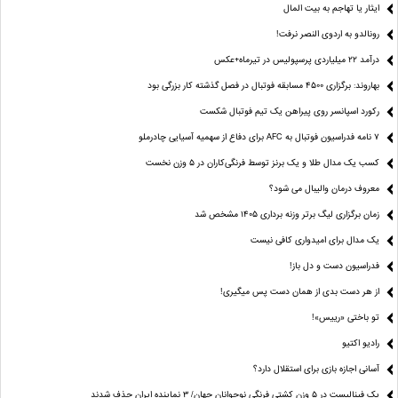
ایثار یا تهاجم به بیت المال
رونالدو به اردوی النصر نرفت!
درآمد ۲۲ میلیاردی پرسپولیس در تیرماه+عکس
بهاروند: برگزاری ۴۵۰۰ مسابقه فوتبال در فصل گذشته کار بزرگی بود
رکورد اسپانسر روی پیراهن یک تیم فوتبال شکست
۷ نامه فدراسیون فوتبال به AFC برای دفاع از سهمیه آسیایی چادرملو
کسب یک مدال طلا و یک برنز توسط فرنگی‌کاران در ۵ وزن نخست
معروف درمان والیبال می شود؟
زمان برگزاری لیگ برتر وزنه برداری ۱۴۰۵ مشخص شد
یک مدال برای امیدواری کافی نیست
فدراسیون دست‌ و دل باز!
از هر دست بدی از همان دست پس میگیری!
تو باختی «رییس»!
رادیو اکتیو
آسانی اجازه بازی برای استقلال دارد؟
یک فینالیست در ۵ وزن کشتی فرنگی نوجوانان جهان/ ۳ نماینده ایران حذف شدند