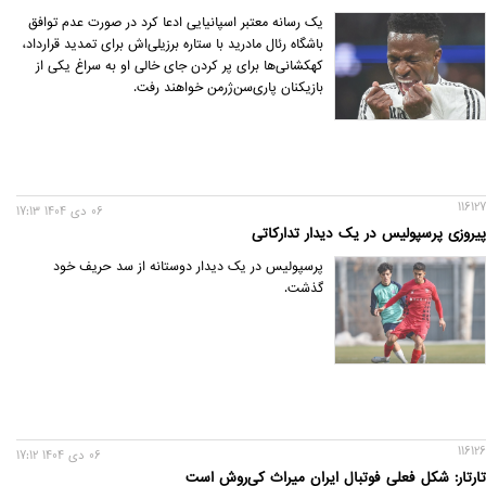
یک رسانه معتبر اسپانیایی ادعا کرد در صورت عدم توافق
باشگاه رئال مادرید با ستاره برزیلی‌اش برای تمدید قرارداد،
کهکشانی‌ها برای پر کردن جای خالی او به سراغ یکی از
بازیکنان پاری‌سن‌ژرمن خواهند رفت.
116127
06 دی 1404 17:13
پیروزی پرسپولیس در یک دیدار تدارکاتی
پرسپولیس در یک دیدار دوستانه از سد حریف خود
گذشت.
116126
06 دی 1404 17:12
تارتار: شکل فعلی فوتبال ایران میراث کی‌روش است