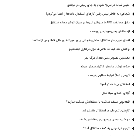
تغییر شبانه در تبریز/ نکونام به جای ربیعی در تراکتور
شجاعی: به خاطر پیش رفتن کارهای استقلال، نامه‌ها را امضا می‌کردم!
دلیل مخالفت AFC با میزبانی آبی‌ها در عراق/ تلاش دوباره استقلال
اژدهاکش به پرسپولیس پیوست
اتفاق عجیب در استقلال؛ امضای شجاعی پای صورت‌های مالی ٩ماه پس از استعفا
واکنش تند فیفا به تلاش‌ها برای برکناری اینفانتینو
نخستین تصویر مسی بعد از مرگ پدر
حذف نوشاد عالمیان از گرنداسمش سوئد
گروسی: اصلاً شرایط مطلوبی نیست
استقلال؛ بی‌خانه در آسیا!
آزادی؛ کمدی سیاه سال
قلعه‌نویی منتقد نداشت یا منتقدانش نیمکت ندارند؟
کاپیتان تیم ملی در استقلال ماندنی شد
دو خرید بعدی پرسپولیس مشخص شدند
تیم جدید جنپو به کمک استقلال آمد؟