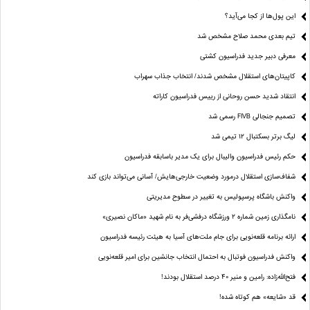
این پول‌ها از کجا می‌آید؟
تیم بعدی محمد صلاح مشخص شد
معرفی دبیر جدید فدراسیون کشتی
کاپیتان‌های استقلال مشخص شدند/ انتخاب جذاب سهراب
انتقاد شدید حسن روحانی از رییس فدراسیون کاراته
تصمیم جنجالی FIVB رسمی شد
لیگ برتر بسکتبال ۱۲ تیمی شد
حکم رئیس فدراسیون والیبال برای یک مدیر باسابقه فدراسیون
شفاف‌سازی استقلال درمورد وضعیت خارجی‌هایش/ آسانی می‌تواند بازی کند
واکنش باشگاه پرسپولیس به تغییر در سطوح مدیریتی
نامگذاری زمین شماره ۲ ورزشگاه درفشی‌فر به نام شهید «ماکان نصیری»
ارائه برنامه‌ قلعه‌نویی برای جام ملت‌های آسیا به هیئت رئیسه فدراسیون
واکنش فدراسیون فوتبال به احتمال انتخاب جانشین برای امیر قلعه‌نویی
فتح‌الله‌زاده: رامین و منیر 40 درصد استقلال بودند!
قد «شایعه» هم کوتاه شده!