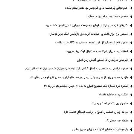
جام‌جهانی پُرحاشیه برای فردوسی‌پور هنوز تمام نشده
حضور مجدد وحید امیری در فولاد
کاپیتان تیم ملی فوتبال ایران از فهرست اروپایی المپیاکوس خط خورد
دستور تاج برای افشای اطلاعات قراردادی بازیکنان لیگ برتر فوتبال
علوی: تاج از معرفی گل گهر توسط ممبینی به AFC خبر نداشت
استقلال با دیوار پنج‌نفره به استقبال لیگ برتر می‌رود
قهرمانی مازندران در کشتی آلیش زنان ایران
صعود فراستی و اسمعلی به فینال کشتی آزاد نوجوانان جهان/ شانس برنز ۳ آزادکار ایران
بازدید معاون وزیر از اردوی والیبال/ لی نیامد، طلوع‌کیان مدیر فنی تیم ملی زنان شد
صعود مرد شماره یک شطرنج ایران به رده ۲۰ جهان/ مقصودلو در رده ۳۰
لیگ تازه و خاطره ناتمام
ماجراجویی تمام‌نشدنی وحید!
مراغه چیان: استقلال هنوز با ترکیب ایده‌آل فاصله دارد
نقطه چه جوشی؟
راز موفقیت دختران تکواندو از زبان مهروز ساعی