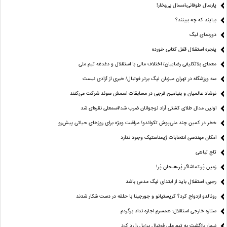
پارسال طوفانی،امسال بی‌بخار!
بیایند که چه ببینند؟
دورنمای لیگ
پنجره‌ استقلال قفل کتابی خورده
معمای بلاتکلیفی رضاییان/ اختلاف مالی با استقلال و دغدغه تیم ملی
سه ورزشگاه در تهران میزبان لیگ برتر فوتبال/ خبری از آزادی نیست
نوشاد عالمیان و بنیامین فرجی در مسابقات اسمش سوئد شرکت می‌کنند
اولین مدال طلای کشتی آزاد نوجوانان ضرب شد/اسمعلی نقره‌ای شد
خطر در کمین چند ملی‌پوش تکواندو/ مراقبت ویژه برای روزهای حیاتی پیش‌رو
امکان مهندسی انتخابات ژیمناستیک وجود ندارد
تاج تباهی
زمین پَر،تماشاگر پَر،هیجان پَر!
رجبی: استقلال باید از ابتدای لیگ مدعی باشد
رونالدو ازدواج کرد؟ کریستیانو و جورجینا با حلقه در دست شکار شدند
ستاره خارجی استقلال: همسرم اجازه نداد برگردم
نیمار بازگشت به تیم ملی فوتبال برزیل را رد کرد