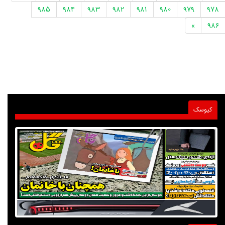
985
984
983
982
981
980
979
978
»
986
کیوسک