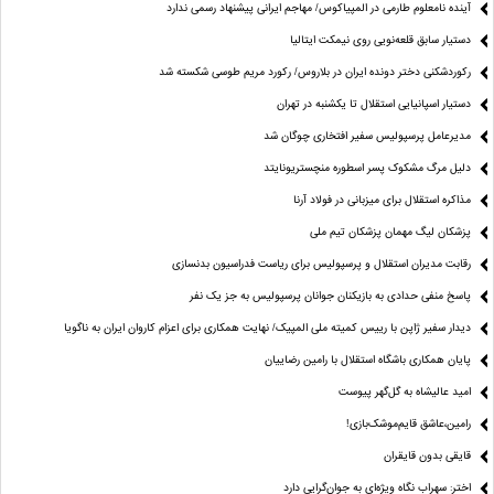
آینده نامعلوم طارمی در المپیاکوس/ مهاجم ایرانی پیشنهاد رسمی ندارد
دستیار سابق قلعه‌نویی روی نیمکت ایتالیا
رکوردشکنی دختر دونده ایران در بلاروس/ رکورد مریم طوسی شکسته شد
دستیار اسپانیایی استقلال تا یکشنبه در تهران
مدیرعامل پرسپولیس سفیر افتخاری چوگان شد
دلیل مرگ مشکوک پسر اسطوره منچستریونایتد
مذاکره استقلال برای میزبانی در فولاد آرنا
پزشکان لیگ مهمان پزشکان تیم ملی
رقابت مدیران استقلال و پرسپولیس برای ریاست فدراسیون بدنسازی
پاسخ منفی حدادی به بازیکنان جوانان پرسپولیس به جز یک نفر
دیدار سفیر ژاپن با رییس کمیته ملی المپیک/ نهایت همکاری برای اعزام کاروان ایران به ناگویا
پایان همکاری باشگاه استقلال با رامین رضاییان
امید عالیشاه به گل‌گهر پیوست
رامین،عاشق قایم‌موشک‌بازی!
قایقی بدون قایقران
اختر: سهراب نگاه ویژه‌ای به جوان‌گرایی دارد