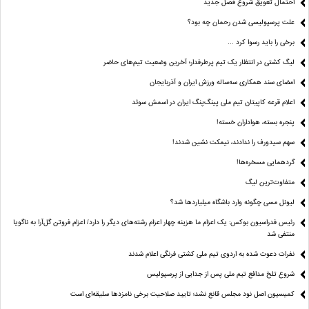
احتمال تعویق شروع فصل جدید
علت پرسپولیسی شدن رحمان چه بود؟
برخی را باید رسوا کرد …
لیگ کشتی در انتظار یک تیم پرطرفدار؛ آخرین وضعیت تیم‌های حاضر
امضای سند همکاری سه‌ساله ورزش ایران و آذربایجان
اعلام قرعه کاپیتان تیم ملی پینگ‌پنگ ایران در اسمش سوئد
پنجره بسته، هواداران خسته!
سهم سیدورف را ندادند، نیمکت نشین شدند!
گردهمایی مسخره‌ها!
متفاوت‌ترین لیگ
لیونل مسی چگونه وارد باشگاه میلیاردها شد؟
رئیس فدراسیون بوکس: یک اعزام ما هزینه چهار اعزام رشته‌های دیگر را دارد/ اعزام فروتن گل‌آرا به ناگویا
منتفی شد
نفرات دعوت شده به اردوی تیم ملی کشتی فرنگی اعلام شدند
شروع تلخ مدافع تیم ملی پس از جدایی از پرسپولیس
کمیسیون اصل نود مجلس قانع نشد؛ تایید صلاحیت برخی نامزدها سلیقه‌ای است