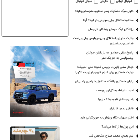
فوتبال ایرانی
خارجی
منهای فوتبال
دلیل مرگ مشکوک پسر اسطوره منچستریونایتد
مذاکره استقلال برای میزبانی در فولاد آرنا
پزشکان لیگ مهمان پزشکان تیم ملی
رقابت مدیران استقلال و پرسپولیس برای ریاست
فدراسیون بدنسازی
پاسخ منفی حدادی به بازیکنان جوانان
پرسپولیس به جز یک نفر
دیدار سفیر ژاپن با رییس کمیته ملی المپیک/
عه» هم کوتاه
پارسال طوفانی،امسال
زمین پَر،تماشاگر
رجبی: استقلا
نهایت همکاری برای اعزام کاروان ایران به ناگویا
شده!
بی‌بخار!
پَر،هیجان پَر!
ابتدای لیگ 
پایان همکاری باشگاه استقلال با رامین رضاییان
امید عالیشاه به گل‌گهر پیوست
رامین،عاشق قایم‌موشک‌بازی!
قایقی بدون قایقران
اختر: سهراب نگاه ویژه‌ای به جوان‌گرایی دارد
این پول‌ها از کجا می‌آید؟
تیم بعدی محمد صلاح مشخص شد