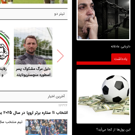
تیتر دو
دلربایی عادلانه
یادداشت
دلیل مرگ مشکوک پسر
رقاب
اسطوره منچستریونایتد
و 
ری
آخرین اخبار
116326
انتخاب 11 ستاره برتر اروپا در سال 2025 بدون حتی یک پاریسی!
تیم منتخب سال 2025 پنج لیگ برتر اروپا بدون حضور حتی یک بازیکن پاری‌سن‌ژرمن
این پول‌ها از کجا می‌آید؟