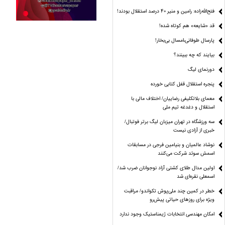
فتح‌الله‌زاده: رامین و منیر 40 درصد استقلال بودند!
قد «شایعه» هم کوتاه شده!
پارسال طوفانی،امسال بی‌بخار!
بیایند که چه ببینند؟
دورنمای لیگ
پنجره‌ استقلال قفل کتابی خورده
معمای بلاتکلیفی رضاییان/ اختلاف مالی با
استقلال و دغدغه تیم ملی
سه ورزشگاه در تهران میزبان لیگ برتر فوتبال/
خبری از آزادی نیست
نوشاد عالمیان و بنیامین فرجی در مسابقات
اسمش سوئد شرکت می‌کنند
اولین مدال طلای کشتی آزاد نوجوانان ضرب شد/
اسمعلی نقره‌ای شد
خطر در کمین چند ملی‌پوش تکواندو/ مراقبت
ویژه برای روزهای حیاتی پیش‌رو
امکان مهندسی انتخابات ژیمناستیک وجود ندارد