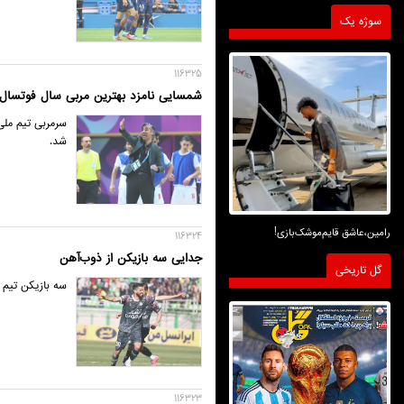
سوژه یک
116325
شمسایی نامزد بهترین مربی سال فوتسال
سرمربی تیم ملی
شد.
رامین،عاشق قایم‌موشک‌بازی!
116324
جدایی سه بازیکن از ذوب‌آهن
گل تاریخی
سه بازیکن تیم 
116323