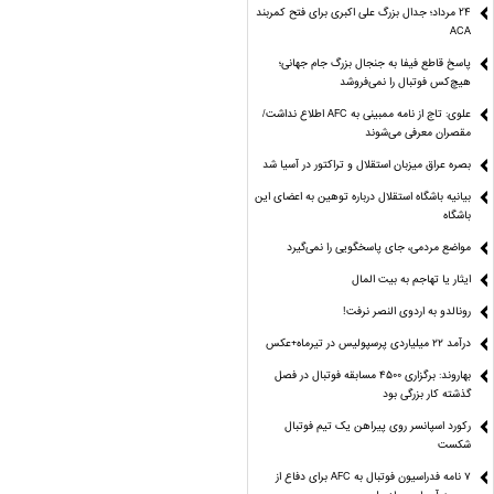
24 مرداد؛ جدال بزرگ علی‌ اکبری برای فتح کمربند
ACA
پاسخ قاطع فیفا به جنجال بزرگ جام جهانی؛
هیچ‌کس فوتبال را نمی‌فروشد
علوی: تاج از نامه ممبینی به AFC اطلاع نداشت/
مقصران معرفی می‌شوند
بصره عراق میزبان استقلال و تراکتور در آسیا شد
بیانیه باشگاه استقلال درباره توهین به اعضای این
باشگاه
مواضع مردمی، جای پاسخگویی را نمی‌گیرد
ایثار یا تهاجم به بیت المال
رونالدو به اردوی النصر نرفت!
درآمد ۲۲ میلیاردی پرسپولیس در تیرماه+عکس
بهاروند: برگزاری ۴۵۰۰ مسابقه فوتبال در فصل
گذشته کار بزرگی بود
رکورد اسپانسر روی پیراهن یک تیم فوتبال
شکست
۷ نامه فدراسیون فوتبال به AFC برای دفاع از