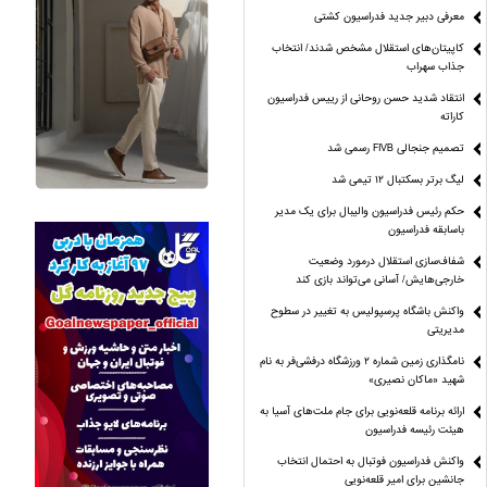
معرفی دبیر جدید فدراسیون کشتی
کاپیتان‌های استقلال مشخص شدند/ انتخاب
جذاب سهراب
انتقاد شدید حسن روحانی از رییس فدراسیون
کاراته
تصمیم جنجالی FIVB رسمی شد
لیگ برتر بسکتبال ۱۲ تیمی شد
حکم رئیس فدراسیون والیبال برای یک مدیر
باسابقه فدراسیون
شفاف‌سازی استقلال درمورد وضعیت
خارجی‌هایش/ آسانی می‌تواند بازی کند
واکنش باشگاه پرسپولیس به تغییر در سطوح
مدیریتی
نامگذاری زمین شماره ۲ ورزشگاه درفشی‌فر به نام
شهید «ماکان نصیری»
ارائه برنامه‌ قلعه‌نویی برای جام ملت‌های آسیا به
هیئت رئیسه فدراسیون
واکنش فدراسیون فوتبال به احتمال انتخاب
جانشین برای امیر قلعه‌نویی