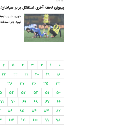
116313
پیروزی لحظه آخری استقلال برابر سپاهان/ قلی
خرین بازی نیم‌
نبود جز استقلال
6
5
4
3
2
1
«
23
22
21
20
19
18
9
38
37
36
35
34
5
54
53
52
51
50
71
70
69
68
67
66
7
86
85
84
83
82
3
102
101
100
99
98