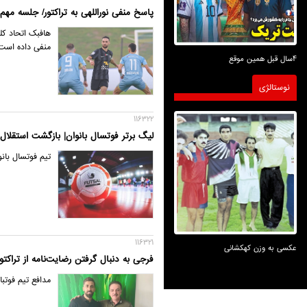
پاسخ منفی نوراللهی به تراکتور/ جلسه مهم 
هافبک اتحاد کلب
منفی داده است
4سال قبل همین موقع
نوستالژی
116322
لیگ برتر فوتسال بانوان| بازگشت استقلال
تیم فوتسال بان
116321
عکسی به وزن کهکشانی
فرجی به دنبال گرفتن رضایت‌نامه از تراکتور
مدافع تیم فوتبا