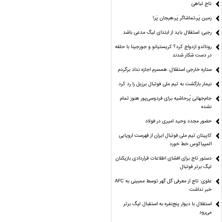
تاج تباهی
زمین پَر،تماشاگر پَر،هیجان پَر!
رجبی: استقلال باید از ابتدای لیگ مدعی باشد
رونالدو ازدواج کرد؟ کریستیانو و جورجینا با حلقه
در دست شکار شدند
ستاره خارجی استقلال: همسرم اجازه نداد برگردم
نیمار بازگشت به تیم ملی فوتبال برزیل را رد کرد
جام‌جهانی پُرحاشیه برای فردوسی‌پور هنوز تمام
نشده
حضور مجدد وحید امیری در فولاد
کاپیتان تیم ملی فوتبال ایران از فهرست اروپایی
المپیاکوس خط خورد
دستور تاج برای افشای اطلاعات قراردادی بازیکنان
لیگ برتر فوتبال
علوی: تاج از معرفی گل گهر توسط ممبینی به AFC
خبر نداشت
استقلال با دیوار پنج‌نفره به استقبال لیگ برتر
می‌رود