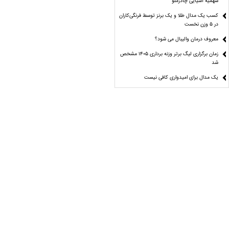
سهمیه آسیایی چادرملو
کسب یک مدال طلا و یک برنز توسط فرنگی‌کاران
در ۵ وزن نخست
معروف درمان والیبال می شود؟
زمان برگزاری لیگ برتر وزنه برداری ۱۴۰۵ مشخص
شد
یک مدال برای امیدواری کافی نیست
فدراسیون دست‌ و دل باز!
از هر دست بدی از همان دست پس میگیری!
تو باختی «رییس»!
رادیو اکتیو
آسانی اجازه بازی برای استقلال دارد؟
یک فینالیست در ۵ وزن کشتی فرنگی نوجوانان
جهان/ ۳ نماینده ایران حذف شدند
اصرار عجیب چند دلال برای انتقال یک بازیکن
ملی‌پوش به پرسپولیس!
در انتظار انتخاب سرمربیان سرخابی/ مربی
سپاهانی در حوالی نیمکت پرسپولیس