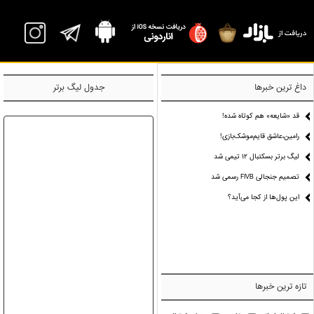
P
داغ ترین خبرها
جدول لیگ برتر
قد «شایعه» هم کوتاه شده!
رامین،عاشق قایم‌موشک‌بازی!
لیگ برتر بسکتبال ۱۲ تیمی شد
تصمیم جنجالی FIVB رسمی شد
این پول‌ها از کجا می‌آید؟
تازه ترین خبرها