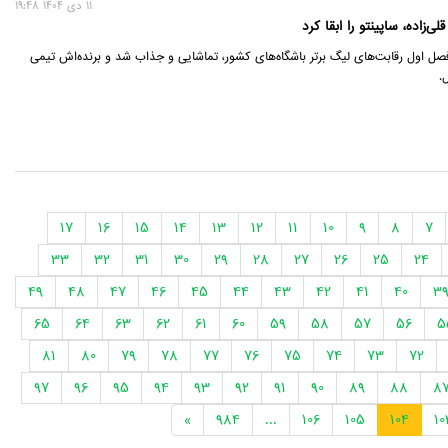
11 دی 1404 19:48
‌زاده، ساپینتو را ابقا کرد
فصل اول رقابت‌های لیگ برتر باشگاه‌های کشور، تماشایی و جذاب شد و برنده‌اش تیمی
.
17
16
15
14
13
12
11
10
9
8
7
33
32
31
30
29
28
27
26
25
24
49
48
47
46
45
44
43
42
41
40
3
65
64
63
62
61
60
59
58
57
56
5
81
80
79
78
77
76
75
74
73
72
97
96
95
94
93
92
91
90
89
88
8
»
984
...
106
105
104
10