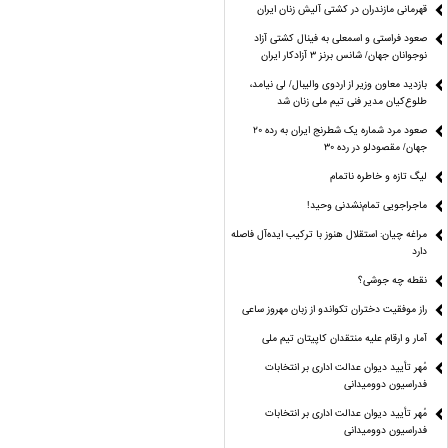
قهرمانی مازندران در کشتی آلیش زنان ایران
صعود فراستی و اسمعلی به فینال کشتی آزاد
نوجوانان جهان/ شانس برنز ۳ آزادکار ایران
بازدید معاون وزیر از اردوی والیبال/ لی نیامد،
طلوع‌کیان مدیر فنی تیم ملی زنان شد
صعود مرد شماره یک شطرنج ایران به رده ۲۰
جهان/ مقصودلو در رده ۳۰
لیگ تازه و خاطره ناتمام
ماجراجویی تمام‌نشدنی وحید!
مراغه چیان: استقلال هنوز با ترکیب ایده‌آل فاصله
دارد
نقطه چه جوشی؟
راز موفقیت دختران تکواندو از زبان مهروز ساعی
آمار و ارقام علیه منتقدان کاپیتان تیم ملی
مُهر تأیید دیوان عدالت اداری بر انتخابات
فدراسیون دوومیدانی
مُهر تأیید دیوان عدالت اداری بر انتخابات
فدراسیون دوومیدانی