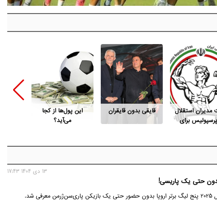
ت مدیران استقلال
قایقی بدون قایقران
این پول‌ها از کجا
قد «شای
پرسپولیس برای
می‌آید؟
است فدراسیون
بدنسازی
13 دی 1404 17:43
 معرفی شد.