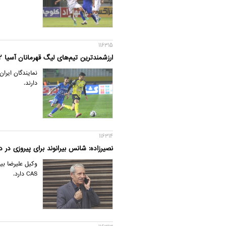
116315
ارزشمندترین تیم‌های لیگ قهرمانان آسیا 2؛ استقلال چهارم، سپاهان ششم
دارند.
116314
نصیرزاده: شانس بیرانوند برای پیروزی در دادگاه CAS بی
وکیل علیرضا بیر
CAS دارد.