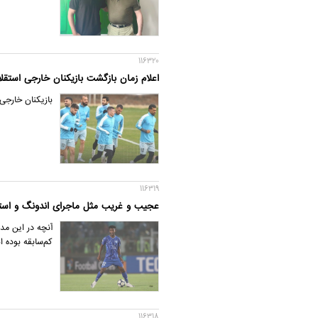
116320
اعلام زمان بازگشت بازیکنان خارجی استقل
بازیکنان خارجی 
116319
عجیب و غریب مثل ماجرای اندونگ و استق
آنچه در این مد
کم‌سابقه بوده 
116318