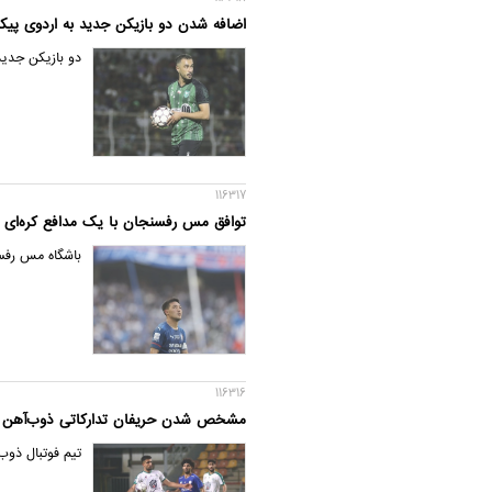
اضافه شدن دو بازیکن جدید به اردوی پیک
دو بازیکن جدید
116317
توافق مس رفسنجان با یک مدافع کره‌ای
باشگاه مس رفسن
116316
مشخص شدن حریفان تدارکاتی ذوب‌آهن
تیم فوتبال ذوب