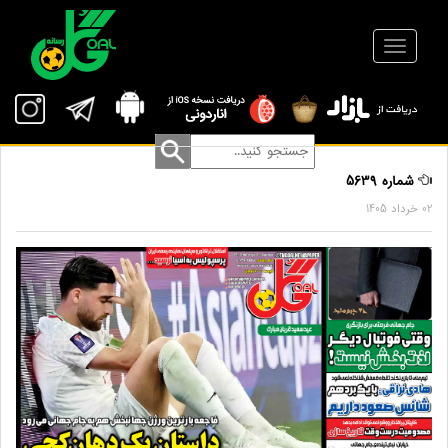
شماره 5639
02 خرداد 1405