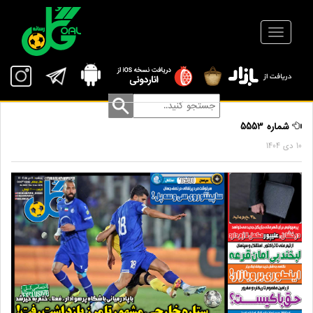
شماره 5553
10 دی 1404