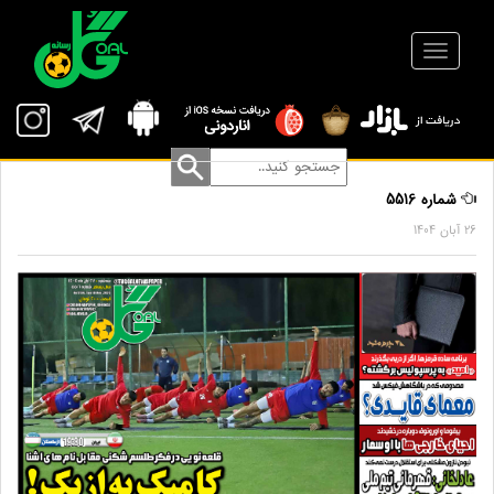
شماره 5516
26 آبان 1404