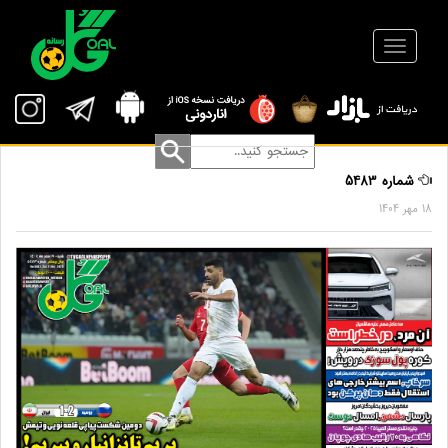
شماره 5483
18 مهر 1404